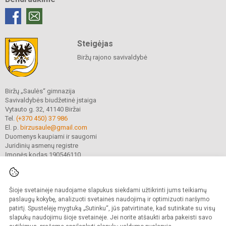
Steigėjas
Biržų rajono savivaldybė
Biržų „Saulės“ gimnazija
Savivaldybės biudžetinė įstaiga
Vytauto g. 32, 41140 Biržai
Tel.
(+370 450) 37 986
El. p.
birzusaule@gmail.com
Duomenys kaupiami ir saugomi
Juridinių asmenų registre
Įmonės kodas 190546110
Šioje svetainėje naudojame slapukus siekdami užtikrinti jums teikiamų
© 2021. Biržų „Saulės“ gimnazija. Visos teisės saugomos.
Kopijuoti turinį be raštiško gimnazijos sutikimo griežtai draudžiama.
paslaugų kokybę, analizuoti svetainės naudojimą ir optimizuoti naršymo
patirtį. Spustelėję mygtuką „Sutinku“, jūs patvirtinate, kad sutinkate su visų
Prieinamumo paraiška
Slapukų valdymas
slapukų naudojimu šioje svetainėje. Jei norite atšaukti arba pakeisti savo