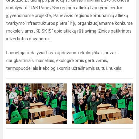
Gruodžio 23 dieną po pamokų 1c klasės mokiniai buvo pakviesti
sudalyvauti UAB Panevėžio regiono atliekų tvarkymo centro
įgyvendiname projekte„ Panevėžio regiono komunalinių atliekų
tvarkymo infrastruktūros plėtra“ ir jų organizuojamame konkurse
moksleiviams „KEISK IS" apie atliekų rūšiavimą. Žinios patikrintos
ir įvertintos dovanomis.
Laimėtojai ir dalyviai buvo apdovanoti ekologiškais prizais:
daugkartiniais maišeliais, ekologiškomis gertuvėmis,
termopuodeliais ir ekologiškomis užrašinėmis su tušinukais.