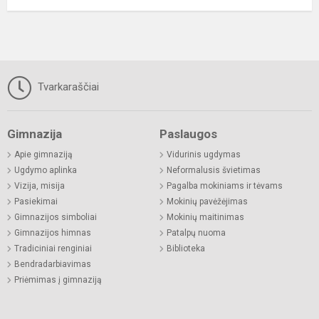
Tvarkaraščiai
Gimnazija
Paslaugos
Apie gimnaziją
Vidurinis ugdymas
Ugdymo aplinka
Neformalusis švietimas
Vizija, misija
Pagalba mokiniams ir tėvams
Pasiekimai
Mokinių pavėžėjimas
Gimnazijos simboliai
Mokinių maitinimas
Gimnazijos himnas
Patalpų nuoma
Tradiciniai renginiai
Biblioteka
Bendradarbiavimas
Priėmimas į gimnaziją