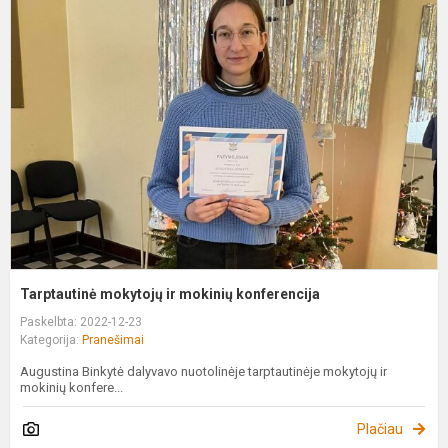
m
ir
m
k
Tarptautinė mokytojų ir mokinių konferencija
Paskelbta: 2022-12-23
Kategorija:
Pranešimai
Augustina Binkytė dalyvavo nuotolinėje tarptautinėje mokytojų ir
mokinių konfere...
Plačiau