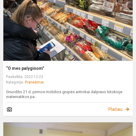
“O mes palyginom”
Paskelbta: 2022-12-23
Kategorija:
Pranešimai
Gruodžio 21 d. pirmos mobilios grupės antrokai dalyvavo kitokioje
matematikos pa...
Plačiau
E
k