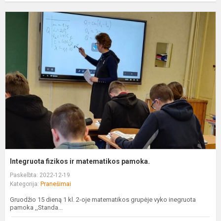
I
f
ir
m
p
Integruota fizikos ir matematikos pamoka.
Paskelbta: 2022-12-19
Kategorija:
Pranešimai
Gruodžio 15 dieną 1 kl. 2-oje matematikos grupėje vyko inegruota
pamoka ,,Standa...