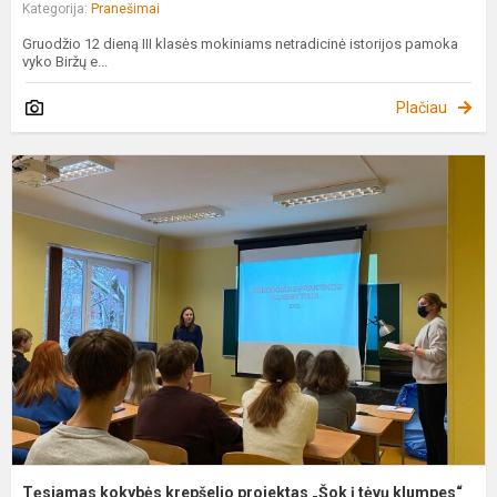
Kategorija:
Pranešimai
Gruodžio 12 dieną III klasės mokiniams netradicinė istorijos pamoka
vyko Biržų e...
Plačiau
T
k
k
p
„
į
t
k
Tęsiamas kokybės krepšelio projektas „Šok į tėvų klumpes“