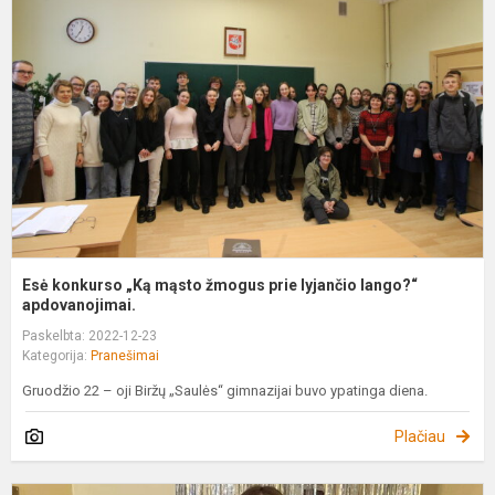
„
m
ž
p
l
l
a
Esė konkurso „Ką mąsto žmogus prie lyjančio lango?“
apdovanojimai.
Paskelbta: 2022-12-23
Kategorija:
Pranešimai
Gruodžio 22 – oji Biržų „Saulės“ gimnazijai buvo ypatinga diena.
Plačiau
T