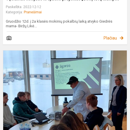
Paskelbta: 2022-12-12
Kategorija:
Pranešimai
Gruodžio 12d. į 2a klasės mokinių pokalbių laiką atvyko Giedrės
mama- Biržų Likė...
Plačiau
P
„
k
„
į
t
k
S