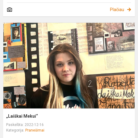
Plačiau
„
M
„Laiškai Mekui“
Paskelbta: 2022-12-16
Kategorija:
Pranešimai