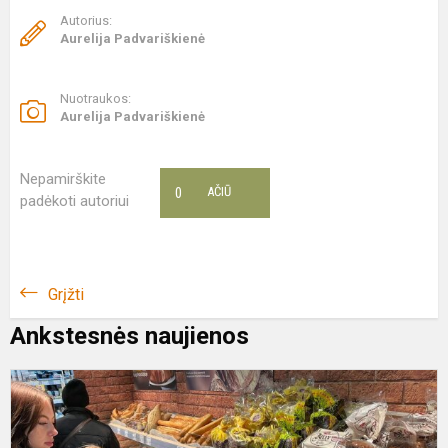
Autorius:
Aurelija Padvariškienė
Nuotraukos:
Aurelija Padvariškienė
Nepamirškite
0
AČIŪ
padėkoti autoriui
Grįžti
Ankstesnės naujienos
“
m
p