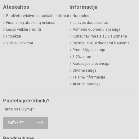
Ataskaitos
Informacija
Biudžeto vykdymo ataskaitų rinkiniai
Nuorodos
Finansinių ataskaitų rinkiniai
Laisvos darbo vietos
Lėšos veiklai viešinti
Asmens duomenų apsauga
Projektai
Konsultavimasis su visuomene
Viešieji pirkimai
Dažniausiai užduodami klausimai
Pranešėjų apsauga
1,2% parama
Korupcijos prevencija
Civilinė sauga
Teisinė informacija
Atviri duomenys
Pastebėjote klaidų?
Turite pasiūlymų?
RAŠYKITE
Bendraukime