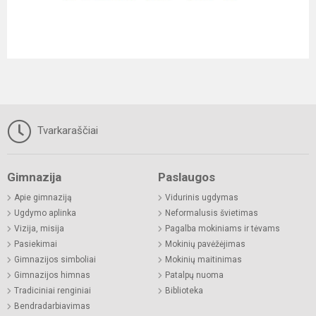
Tvarkaraščiai
Gimnazija
Paslaugos
Apie gimnaziją
Vidurinis ugdymas
Ugdymo aplinka
Neformalusis švietimas
Vizija, misija
Pagalba mokiniams ir tėvams
Pasiekimai
Mokinių pavėžėjimas
Gimnazijos simboliai
Mokinių maitinimas
Gimnazijos himnas
Patalpų nuoma
Tradiciniai renginiai
Biblioteka
Bendradarbiavimas