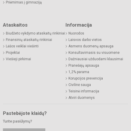
Priėmimas į gimnaziją
Ataskaitos
Informacija
Biudžeto vykdymo ataskaitų rinkiniai
Nuorodos
Finansinių ataskaitų rinkiniai
Laisvos darbo vietos
Lėšos veiklai viešinti
Asmens duomenų apsauga
Projektai
Konsultavimasis su visuomene
Viešieji pirkimai
Dažniausiai užduodami klausimai
Pranešėjų apsauga
1,2% parama
Korupcijos prevencija
Civilinė sauga
Teisinė informacija
Atviri duomenys
Pastebėjote klaidų?
Turite pasiūlymų?