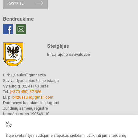
RAŠYKITE
Bendraukime
Steigėjas
Biržų rajono savivaldybė
Biržų „Saulės“ gimnazija
Savivaldybės biudžetinė įstaiga
Vytauto g. 32, 41140 Biržai
Tel.
(+370 450) 37 986
El. p.
birzusaule@gmail.com
Duomenys kaupiami ir saugomi
Juridinių asmenų registre
Įmonės kodas 190546110
Šioje svetainėje naudojame slapukus siekdami užtikrinti jums teikiamų
© 2021. Biržų „Saulės“ gimnazija. Visos teisės saugomos.