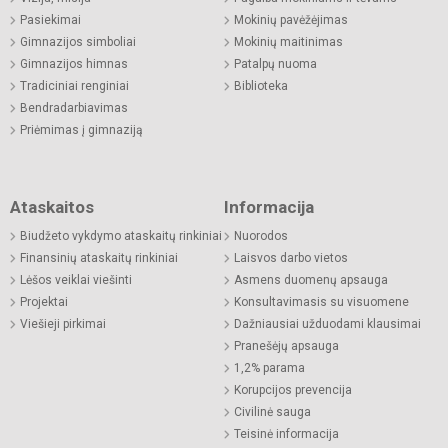
Pasiekimai
Mokinių pavėžėjimas
Gimnazijos simboliai
Mokinių maitinimas
Gimnazijos himnas
Patalpų nuoma
Tradiciniai renginiai
Biblioteka
Bendradarbiavimas
Priėmimas į gimnaziją
Ataskaitos
Informacija
Biudžeto vykdymo ataskaitų rinkiniai
Nuorodos
Finansinių ataskaitų rinkiniai
Laisvos darbo vietos
Lėšos veiklai viešinti
Asmens duomenų apsauga
Projektai
Konsultavimasis su visuomene
Viešieji pirkimai
Dažniausiai užduodami klausimai
Pranešėjų apsauga
1,2% parama
Korupcijos prevencija
Civilinė sauga
Teisinė informacija