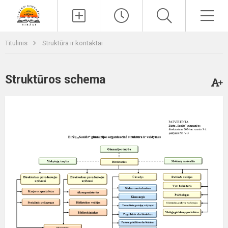
Paieška
Men
Titulinis
Struktūra ir kontaktai
Struktūros schema