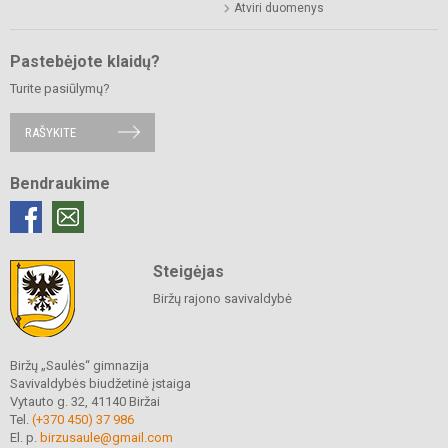
Atviri duomenys
Pastebėjote klaidų?
Turite pasiūlymų?
RAŠYKITE
Bendraukime
Steigėjas
Biržų rajono savivaldybė
Biržų „Saulės“ gimnazija
Savivaldybės biudžetinė įstaiga
Vytauto g. 32, 41140 Biržai
Tel.
(+370 450) 37 986
El. p.
birzusaule@gmail.com