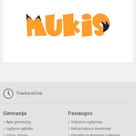
Tvarkaraščiai
Gimnazija
Paslaugos
Apie gimnaziją
Vidurinis ugdymas
Ugdymo aplinka
Neformalusis švietimas
Vizija, misija
Pagalba mokiniams ir tėvams