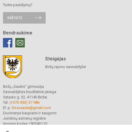
Turite pasiūlymų?
RAŠYKITE
Bendraukime
Steigėjas
Biržų rajono savivaldybė
Biržų „Saulės“ gimnazija
Savivaldybės biudžetinė įstaiga
Vytauto g. 32, 41140 Biržai
Tel.
(+370 450) 37 986
El. p.
birzusaule@gmail.com
Duomenys kaupiami ir saugomi
Juridinių asmenų registre
Įmonės kodas 190546110