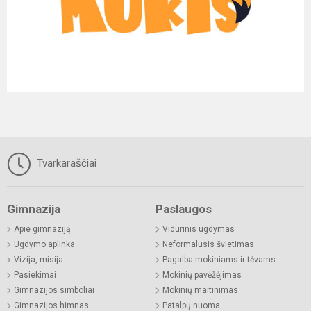
Tvarkaraščiai
Gimnazija
Paslaugos
Apie gimnaziją
Vidurinis ugdymas
Ugdymo aplinka
Neformalusis švietimas
Vizija, misija
Pagalba mokiniams ir tėvams
Pasiekimai
Mokinių pavėžėjimas
Gimnazijos simboliai
Mokinių maitinimas
Gimnazijos himnas
Patalpų nuoma