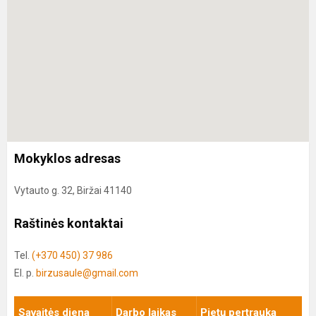
Mokyklos adresas
Vytauto g. 32, Biržai 41140
Raštinės kontaktai
Tel.
(+370 450) 37 986
El. p.
birzusaule@gmail.com
Savaitės diena
Darbo laikas
Pietų pertrauka