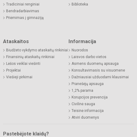
Tradiciniai renginiai
Biblioteka
Bendradarbiavimas
Priėmimas į gimnaziją
Ataskaitos
Informacija
Biudžeto vykdymo ataskaitų rinkiniai
Nuorodos
Finansinių ataskaitų rinkiniai
Laisvos darbo vietos
Lėšos veiklai viešinti
Asmens duomenų apsauga
Projektai
Konsultavimasis su visuomene
Viešieji pirkimai
Dažniausiai užduodami klausimai
Pranešėjų apsauga
1,2% parama
Korupcijos prevencija
Civilinė sauga
Teisinė informacija
Atviri duomenys
Pastebėjote klaidų?