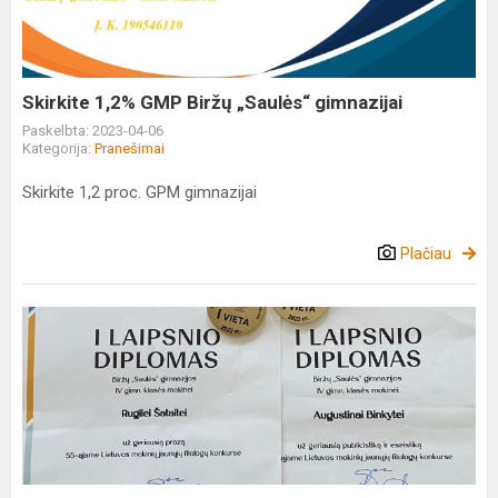
„Saulės“
gimnazijai
Skirkite 1,2% GMP Biržų „Saulės“ gimnazijai
Paskelbta: 2023-04-06
Kategorija:
Pranešimai
Skirkite 1,2 proc. GPM gimnazijai
Plačiau
55-
asis
Jaunųjų
filologų
konkursas