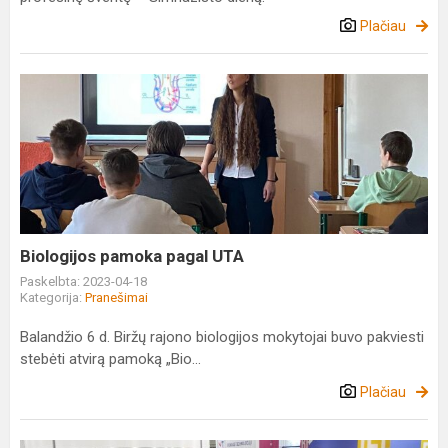
Plačiau
Biologijos
pamoka
pagal
UTA
Biologijos pamoka pagal UTA
Paskelbta: 2023-04-18
Kategorija:
Pranešimai
Balandžio 6 d. Biržų rajono biologijos mokytojai buvo pakviesti
stebėti atvirą pamoką „Bio...
Plačiau