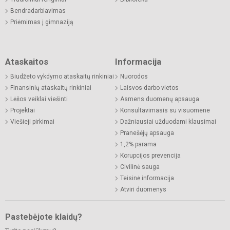
Bendradarbiavimas
Priėmimas į gimnaziją
Ataskaitos
Informacija
Biudžeto vykdymo ataskaitų rinkiniai
Nuorodos
Finansinių ataskaitų rinkiniai
Laisvos darbo vietos
Lėšos veiklai viešinti
Asmens duomenų apsauga
Projektai
Konsultavimasis su visuomene
Viešieji pirkimai
Dažniausiai užduodami klausimai
Pranešėjų apsauga
1,2% parama
Korupcijos prevencija
Civilinė sauga
Teisinė informacija
Atviri duomenys
Pastebėjote klaidų?