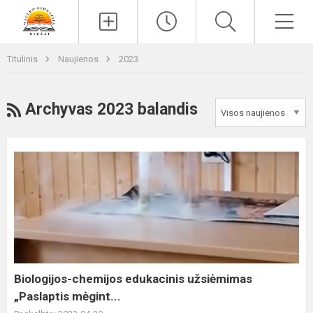
Paieška
Men
Titulinis
Naujienos
2023
RSS
Archyvas 2023 balandis
Biologijos-
chemijos
edukacinis
užsiėmimas
„Paslaptis
mėgint...
Biologijos-chemijos edukacinis užsiėmimas
„Paslaptis mėgint...