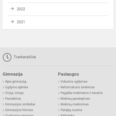
2022
2021
Tvarkaraščiai
Gimnazija
Paslaugos
Apie gimnaziją
Vidurinis ugdymas
Ugdymo aplinka
Neformalusis švietimas
Vizija, misija
Pagalba mokiniams ir tėvams
Pasiekimai
Mokinių pavėžėjimas
Gimnazijos simboliai
Mokinių maitinimas
Gimnazijos himnas
Patalpų nuoma
Tradiciniai renginiai
Biblioteka