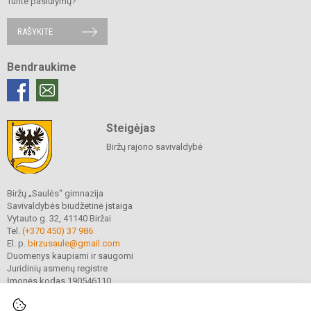
Turite pasiūlymų?
RAŠYKITE
Bendraukime
Steigėjas
Biržų rajono savivaldybė
Biržų „Saulės“ gimnazija
Savivaldybės biudžetinė įstaiga
Vytauto g. 32, 41140 Biržai
Tel.
(+370 450) 37 986
El. p.
birzusaule@gmail.com
Duomenys kaupiami ir saugomi
Juridinių asmenų registre
Įmonės kodas 190546110