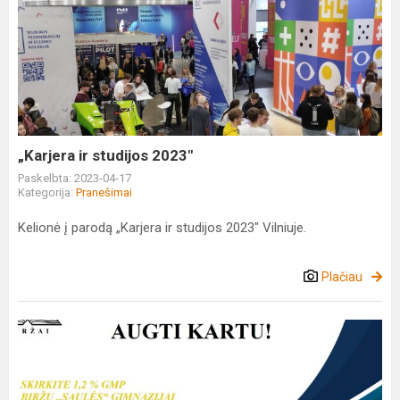
„Karjera
ir
studijos
2023"
„Karjera ir studijos 2023"
Paskelbta: 2023-04-17
Kategorija:
Pranešimai
Kelionė į parodą „Karjera ir studijos 2023" Vilniuje.
Plačiau
Skirkite
1,2%
GMP
Biržų