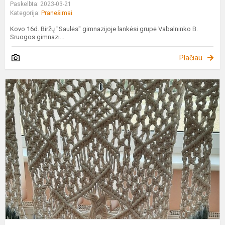
Paskelbta: 2023-03-21
Kategorija:
Pranešimai
Kovo 16d. Biržų "Saulės" gimnazijoje lankėsi grupė Vabalninko B.
Sruogos gimnazi...
Plačiau
G
g