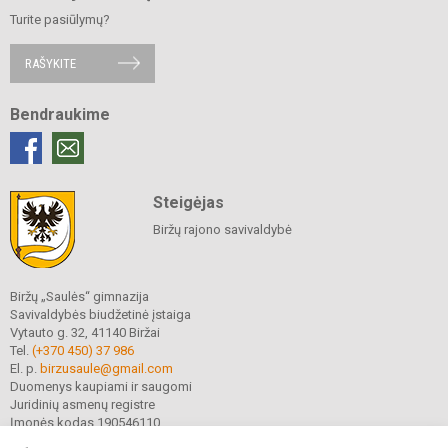
Turite pasiūlymų?
RAŠYKITE
Bendraukime
Steigėjas
Biržų rajono savivaldybė
Biržų „Saulės“ gimnazija
Savivaldybės biudžetinė įstaiga
Vytauto g. 32, 41140 Biržai
Tel.
(+370 450) 37 986
El. p.
birzusaule@gmail.com
Duomenys kaupiami ir saugomi
Juridinių asmenų registre
Įmonės kodas 190546110