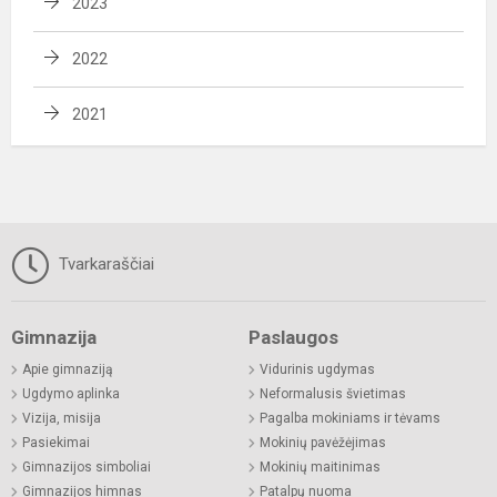
2023
2022
2021
Tvarkaraščiai
Gimnazija
Paslaugos
Apie gimnaziją
Vidurinis ugdymas
Ugdymo aplinka
Neformalusis švietimas
Vizija, misija
Pagalba mokiniams ir tėvams
Pasiekimai
Mokinių pavėžėjimas
Gimnazijos simboliai
Mokinių maitinimas
Gimnazijos himnas
Patalpų nuoma