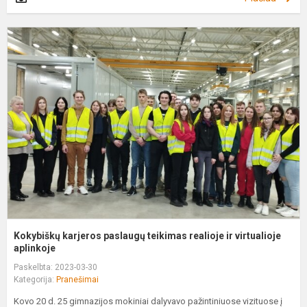
K
k
p
t
r
ir
vi
Kokybiškų karjeros paslaugų teikimas realioje ir virtualioje
aplinkoje
Paskelbta: 2023-03-30
Kategorija:
Pranešimai
Kovo 20 d. 25 gimnazijos mokiniai dalyvavo pažintiniuose vizituose į