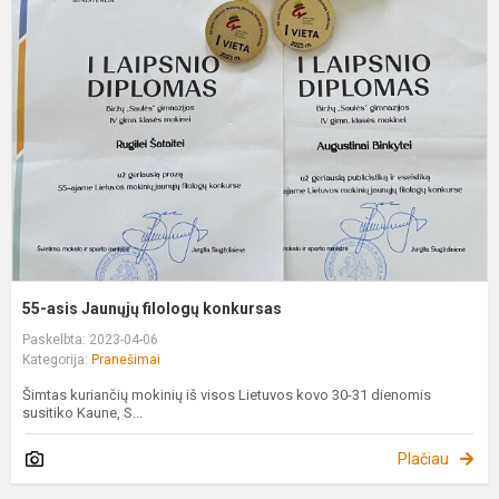
a
J
f
k
55-asis Jaunųjų filologų konkursas
Paskelbta: 2023-04-06
Kategorija:
Pranešimai
Šimtas kuriančių mokinių iš visos Lietuvos kovo 30-31 dienomis
susitiko Kaune, S...
Plačiau