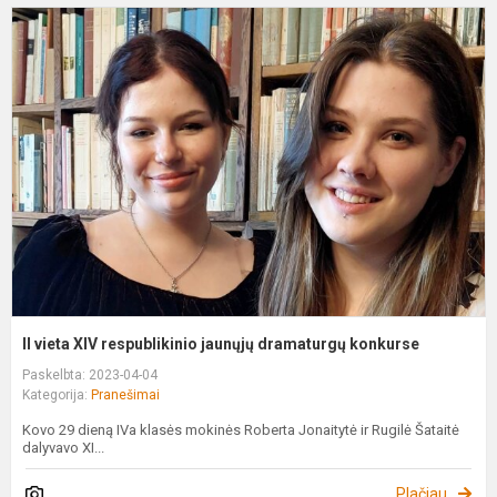
II
v
X
r
j
d
k
II vieta XIV respublikinio jaunųjų dramaturgų konkurse
Paskelbta: 2023-04-04
Kategorija:
Pranešimai
Kovo 29 dieną IVa klasės mokinės Roberta Jonaitytė ir Rugilė Šataitė
dalyvavo XI...
Plačiau