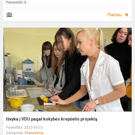
Panevėžio k...
Plačiau
I
į
V
p
k
k
p
Išvyka į VDU pagal kokybės krepšelio projektą
Paskelbta: 2023-03-23
Kategorija:
Pranešimai