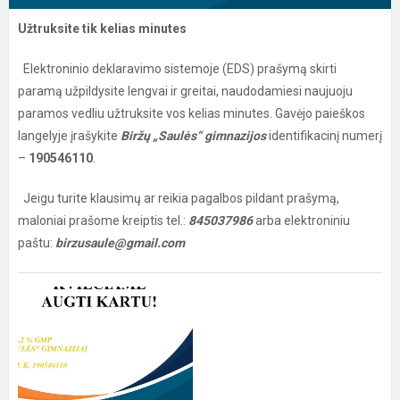
Užtruksite tik kelias minutes
Elektroninio deklaravimo sistemoje (EDS) prašymą skirti
paramą užpildysite lengvai ir greitai, naudodamiesi naujuoju
paramos vedliu užtruksite vos kelias minutes. Gavėjo paieškos
langelyje įrašykite
Biržų „Saulės“ gimnazijos
identifikacinį numerį
–
190546110
.
Jeigu turite klausimų ar reikia pagalbos pildant prašymą,
maloniai prašome kreiptis tel.:
845037986
arba elektroniniu
paštu:
birzusaule@gmail.com