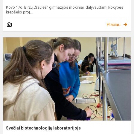
Kovo 17d. Biržų „Saulės“ gimnazijos mokiniai, dalyvaudami kokybės
krepšelio proj...
Plačiau
S
b
l
Svečiai biotechnologijų laboratorijoje