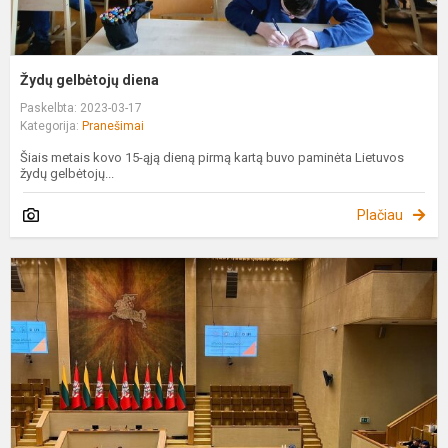
Žydų gelbėtojų diena
Paskelbta: 2023-03-17
Kategorija:
Pranešimai
Šiais metais kovo 15-ąją dieną pirmą kartą buvo paminėta Lietuvos
žydų gelbėtojų...
Plačiau
N
„
i
ž
k
L