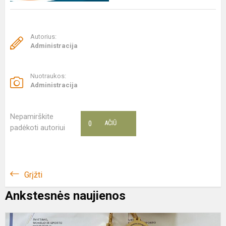
Autorius:
Administracija
Nuotraukos:
Administracija
Nepamirškite
0
AČIŪ
padėkoti autoriui
Grįžti
Ankstesnės naujienos
5