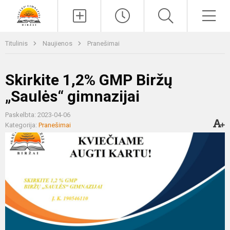
Paieška
Men
Titulinis
Naujienos
Pranešimai
Skirkite 1,2% GMP Biržų
„Saulės“ gimnazijai
Paskelbta: 2023-04-06
Kategorija:
Pranešimai