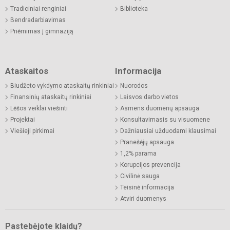
Tradiciniai renginiai
Biblioteka
Bendradarbiavimas
Priėmimas į gimnaziją
Ataskaitos
Informacija
Biudžeto vykdymo ataskaitų rinkiniai
Nuorodos
Finansinių ataskaitų rinkiniai
Laisvos darbo vietos
Lėšos veiklai viešinti
Asmens duomenų apsauga
Projektai
Konsultavimasis su visuomene
Viešieji pirkimai
Dažniausiai užduodami klausimai
Pranešėjų apsauga
1,2% parama
Korupcijos prevencija
Civilinė sauga
Teisinė informacija
Atviri duomenys
Pastebėjote klaidų?