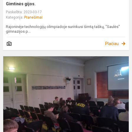
Gimtinės gijos.
Paskelbta: 2023-03-17
Kategorija:
Pranešimai
Rajoninėje technologijų olimpiadoje surinkusi šimtą taškų, "Saulės"
gimnazijos p...
Plačiau
F
v
g