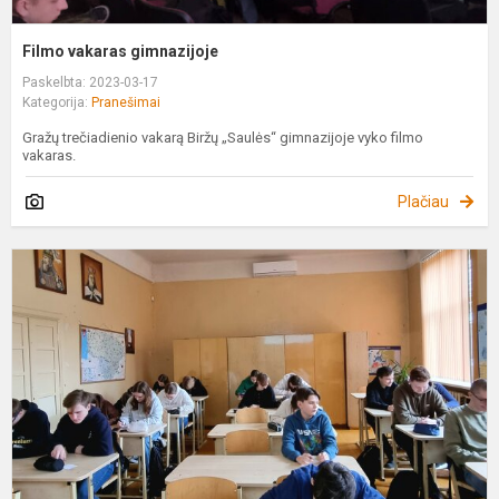
Filmo vakaras gimnazijoje
Paskelbta: 2023-03-17
Kategorija:
Pranešimai
Gražų trečiadienio vakarą Biržų „Saulės“ gimnazijoje vyko filmo
vakaras.
Plačiau
Ž
g
d