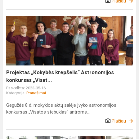
Plačiau
Projektas
„Kokybės
krepšelis“
Astronomijos
konkursas
„Visat...
Projektas „Kokybės krepšelis“ Astronomijos
konkursas „Visat...
Paskelbta: 2023-05-16
Kategorija:
Pranešimai
Gegužės 8 d. mokyklos aktų salėje įvyko astronomijos
konkursas „Visatos stebuklas“ antroms...
Plačiau