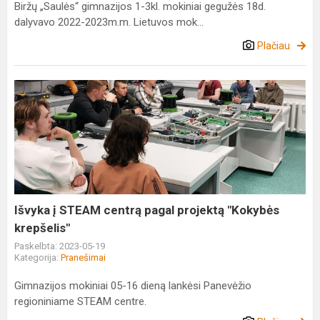
Biržų „Saulės“ gimnazijos 1-3kl. mokiniai gegužės 18d.
dalyvavo 2022-2023m.m. Lietuvos mok...
Plačiau
Išvyka
į
STEAM
centrą
pagal
projektą
"Kokybės
krepšelis"
Išvyka į STEAM centrą pagal projektą "Kokybės
krepšelis"
Paskelbta: 2023-05-19
Kategorija:
Pranešimai
Gimnazijos mokiniai 05-16 dieną lankėsi Panevėžio
regioniniame STEAM centre.