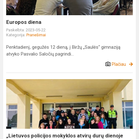
Europos diena
Paskelbta: 2023-05-22
Kategorija:
Pranešimai
Penktadienį, gegužės 12 dieną, į Biržų „Saulės“ gimnaziją
atvyko Pasvalio Saločių pagrindi...
Plačiau
„Lietuvos
policijos
mokyklos
atvirų
durų
dienoje
2023“
„Lietuvos policijos mokyklos atvirų durų dienoje