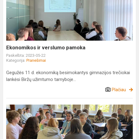
ir
verslumo
pamoka
Ekonomikos ir verslumo pamoka
Paskelbta: 2023-05-22
Kategorija:
Pranešimai
Gegužės 11 d. ekonomiką besimokantys gimnazijos trečiokai
lankėsi Biržų užimtumo tarnyboje...
Plačiau
Europos
diena