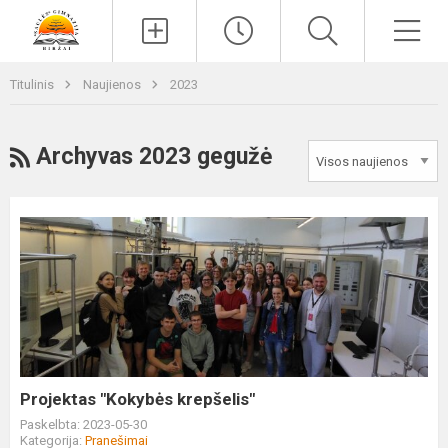
Paieška
Men
Titulinis
Naujienos
2023
RSS
Archyvas 2023 gegužė
Projektas
"Kokybės
krepšelis"
Projektas "Kokybės krepšelis"
Paskelbta: 2023-05-30
Kategorija:
Pranešimai