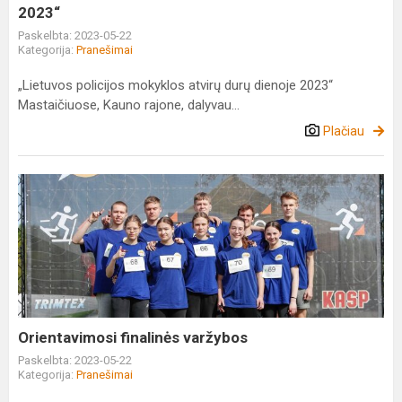
2023“
Paskelbta: 2023-05-22
Kategorija:
Pranešimai
„Lietuvos policijos mokyklos atvirų durų dienoje 2023“
Mastaičiuose, Kauno rajone, dalyvau...
Plačiau
Orientavimosi
finalinės
varžybos
Orientavimosi finalinės varžybos
Paskelbta: 2023-05-22
Kategorija:
Pranešimai