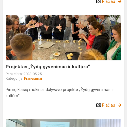
Plačiau
Projektas
„Žydų
gyvenimas
ir
kultūra“
Projektas „Žydų gyvenimas ir kultūra“
Paskelbta: 2023-05-25
Kategorija:
Pranešimai
Pirmų klasių mokiniai dalyvavo projekte „Žydų gyvenimas ir
kultūra“.
Plačiau
Ekonomikos