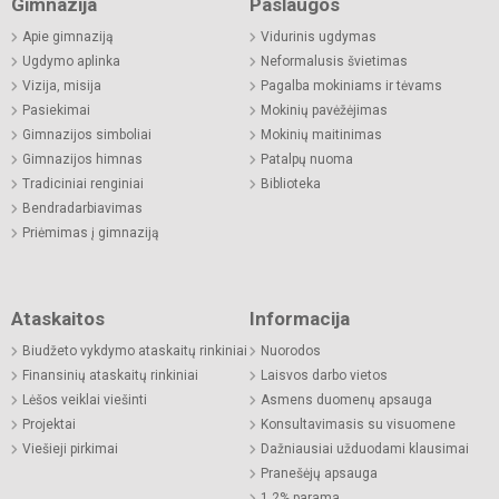
Gimnazija
Paslaugos
Apie gimnaziją
Vidurinis ugdymas
Ugdymo aplinka
Neformalusis švietimas
Vizija, misija
Pagalba mokiniams ir tėvams
Pasiekimai
Mokinių pavėžėjimas
Gimnazijos simboliai
Mokinių maitinimas
Gimnazijos himnas
Patalpų nuoma
Tradiciniai renginiai
Biblioteka
Bendradarbiavimas
Priėmimas į gimnaziją
Ataskaitos
Informacija
Biudžeto vykdymo ataskaitų rinkiniai
Nuorodos
Finansinių ataskaitų rinkiniai
Laisvos darbo vietos
Lėšos veiklai viešinti
Asmens duomenų apsauga
Projektai
Konsultavimasis su visuomene
Viešieji pirkimai
Dažniausiai užduodami klausimai
Pranešėjų apsauga
1,2% parama