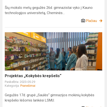
Šių mokslo metų gegužės 26d. gimnazistai vyko į Kauno
technologijos universitetą, Cheminės...
Plačiau
Projektas
„Kokybės
krepšelis“
Projektas „Kokybės krepšelis“
Paskelbta: 2023-05-29
Kategorija:
Pranešimai
Gegužės 17d. grupė „Saulės“ gimnazijos mokinių kokybės
krepšelio lėšomis lankėsi LSMU.