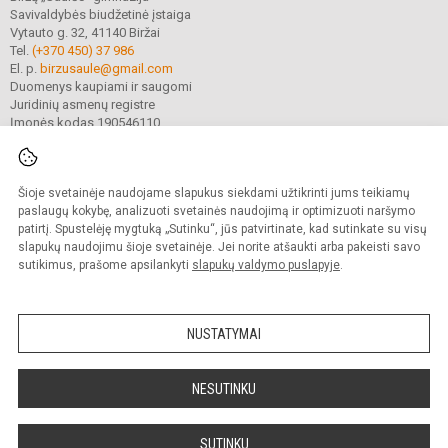
Savivaldybės biudžetinė įstaiga
Vytauto g. 32, 41140 Biržai
Tel.
(+370 450) 37 986
El. p.
birzusaule@gmail.com
Duomenys kaupiami ir saugomi
Juridinių asmenų registre
Įmonės kodas 190546110
Šioje svetainėje naudojame slapukus siekdami užtikrinti jums teikiamų
© 2021. Biržų „Saulės“ gimnazija. Visos teisės saugomos.
Kopijuoti turinį be raštiško gimnazijos sutikimo griežtai draudžiama.
paslaugų kokybę, analizuoti svetainės naudojimą ir optimizuoti naršymo
patirtį. Spustelėję mygtuką „Sutinku“, jūs patvirtinate, kad sutinkate su visų
Prieinamumo paraiška
Slapukų valdymas
slapukų naudojimu šioje svetainėje. Jei norite atšaukti arba pakeisti savo
sutikimus, prašome apsilankyti
slapukų valdymo puslapyje
.
Sumanus būdas atnaujinti
mokyklos interneto
svetainę
NUSTATYMAI
NESUTINKU
SUTINKU