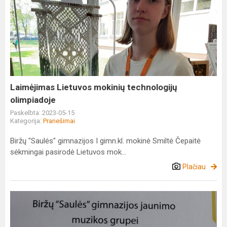
Laimėjimas
Lietuvos
mokinių
technologijų
olimpiadoje
Laimėjimas Lietuvos mokinių technologijų
olimpiadoje
Paskelbta: 2023-05-15
Kategorija:
Pranešimai
Biržų "Saulės" gimnazijos I gimn.kl. mokinė Smiltė Čepaitė
sėkmingai pasirodė Lietuvos mok...
Plačiau
Jaunimo
menų
festivalis