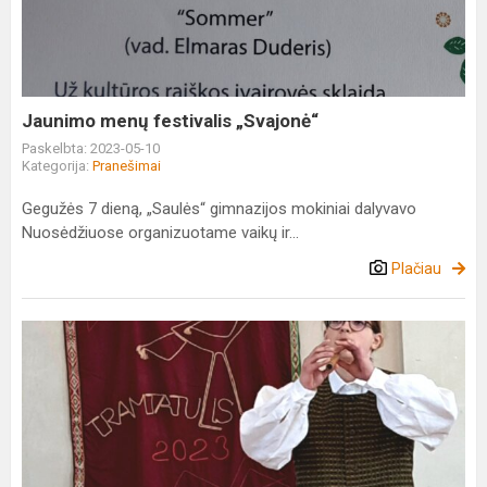
„Svajonė“
Jaunimo menų festivalis „Svajonė“
Paskelbta: 2023-05-10
Kategorija:
Pranešimai
Gegužės 7 dieną, „Saulės“ gimnazijos mokiniai dalyvavo
Nuosėdžiuose organizuotame vaikų ir...
Plačiau
Gimnazijos
folkloro
ansamblio
„Saulala“
muzikantų
sėkmė