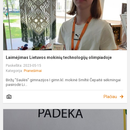
o
Laimėjimas Lietuvos mokinių technologijų olimpiadoje
Paskelbta: 2023-05-15
Kategorija:
Pranešimai
Biržų "Saulės" gimnazijos I gimn.kl. mokinė Smiltė Čepaitė sėkmingai
pasirodė Li...
Plačiau
J
m
f