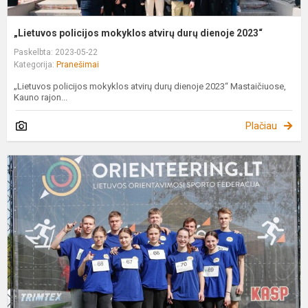
„Lietuvos policijos mokyklos atvirų durų dienoje 2023“
Paskelbta: 2023-05-22
Kategorija:
Pranešimai
„Lietuvos policijos mokyklos atvirų durų dienoje 2023“ Mastaičiuose,
Kauno rajon...
Plačiau
O
f
v