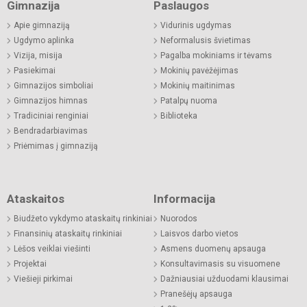
Gimnazija
Paslaugos
Apie gimnaziją
Vidurinis ugdymas
Ugdymo aplinka
Neformalusis švietimas
Vizija, misija
Pagalba mokiniams ir tėvams
Pasiekimai
Mokinių pavėžėjimas
Gimnazijos simboliai
Mokinių maitinimas
Gimnazijos himnas
Patalpų nuoma
Tradiciniai renginiai
Biblioteka
Bendradarbiavimas
Priėmimas į gimnaziją
Ataskaitos
Informacija
Biudžeto vykdymo ataskaitų rinkiniai
Nuorodos
Finansinių ataskaitų rinkiniai
Laisvos darbo vietos
Lėšos veiklai viešinti
Asmens duomenų apsauga
Projektai
Konsultavimasis su visuomene
Viešieji pirkimai
Dažniausiai užduodami klausimai
Pranešėjų apsauga