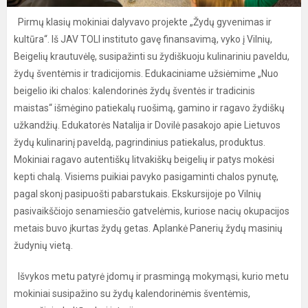
Pirmų klasių mokiniai dalyvavo projekte „Žydų gyvenimas ir
kultūra“. Iš JAV TOLI instituto gavę finansavimą, vyko į Vilnių,
Beigelių krautuvėlę, susipažinti su žydiškuoju kulinariniu paveldu,
žydų šventėmis ir tradicijomis. Edukaciniame užsiėmime „Nuo
beigelio iki chalos: kalendorinės žydų šventės ir tradicinis
maistas“ išmėgino patiekalų ruošimą, gamino ir ragavo žydiškų
užkandžių. Edukatorės Natalija ir Dovilė pasakojo apie Lietuvos
žydų kulinarinį paveldą, pagrindinius patiekalus, produktus.
Mokiniai ragavo autentiškų litvakiškų beigelių ir patys mokėsi
kepti chalą. Visiems puikiai pavyko pasigaminti chalos pynutę,
pagal skonį pasipuošti pabarstukais. Ekskursijoje po Vilnių
pasivaikščiojo senamiesčio gatvelėmis, kuriose nacių okupacijos
metais buvo įkurtas žydų getas. Aplankė Panerių žydų masinių
žudynių vietą.
Išvykos metu patyrė įdomų ir prasmingą mokymąsi, kurio metu
mokiniai susipažino su žydų kalendorinėmis šventėmis,