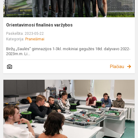
Orientavimosi finalinės varžybos
Paskelbta: 2023-05-22
Kategorija:
Pranešimai
Biržų „Saulės“ gimnazijos 1-3kl. mokiniai gegužės 18d. dalyvavo 2022-
2023m.m. Li...
Plačiau
I
į
S
c
p
p
"
k