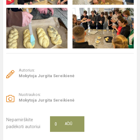
Autorius:
Mokytoja Jurgita Sereikienė
Nuotraukos:
Mokytoja Jurgita Sereikienė
Nepamirškite
0
AČIŪ
padėkoti autoriui