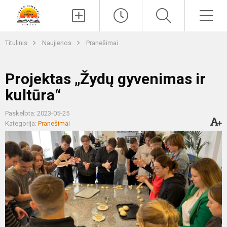
Paieška
Men
Titulinis
Naujienos
Pranešimai
Projektas „Žydų gyvenimas ir
kultūra“
Paskelbta: 2023-05-25
Kategorija:
Pranešimai