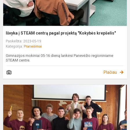
Išvyka į STEAM centrą pagal projektą "Kokybės krepšelis"
Paskelbta: 2023-05-19
Kategorija:
Pranešimai
Gimnazijos mokiniai 05-16 dieną lankėsi Panevėžio regioniniame
STEAM centre.
Plačiau
P
„
k
A
k
„