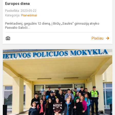
Europos diena
Paskelbta: 2023-05-22
Kategorija:
Pranešimai
Penktadienį, gegužės 12 dieną, į Biržų „Saulės“ gimnaziją atvyko
Pasvalio Saloči...
Plačiau
„
p
m
a
d
d
2