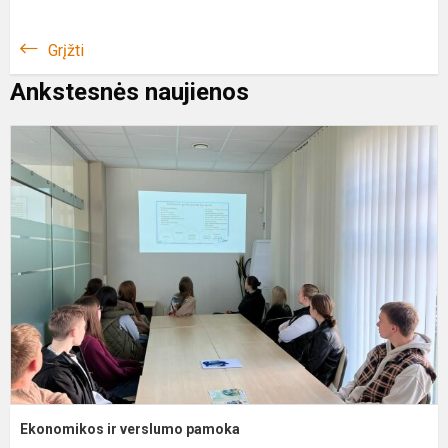
Grįžti
Ankstesnės naujienos
E
ir
v
p
Ekonomikos ir verslumo pamoka