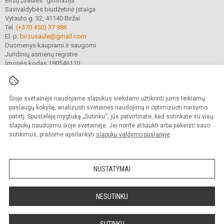
Biržų „Saulės“ gimnazija
Savivaldybės biudžetinė įstaiga
Vytauto g. 32, 41140 Biržai
Tel.
(+370 450) 37 986
El. p.
birzusaule@gmail.com
Duomenys kaupiami ir saugomi
Juridinių asmenų registre
Įmonės kodas 190546110
Šioje svetainėje naudojame slapukus siekdami užtikrinti jums teikiamų
© 2021. Biržų „Saulės“ gimnazija. Visos teisės saugomos.
Kopijuoti turinį be raštiško gimnazijos sutikimo griežtai draudžiama.
paslaugų kokybę, analizuoti svetainės naudojimą ir optimizuoti naršymo
patirtį. Spustelėję mygtuką „Sutinku“, jūs patvirtinate, kad sutinkate su visų
Prieinamumo paraiška
Slapukų valdymas
slapukų naudojimu šioje svetainėje. Jei norite atšaukti arba pakeisti savo
sutikimus, prašome apsilankyti
slapukų valdymo puslapyje
.
Sumanus būdas atnaujinti
mokyklos interneto
svetainę
NUSTATYMAI
NESUTINKU
SUTINKU