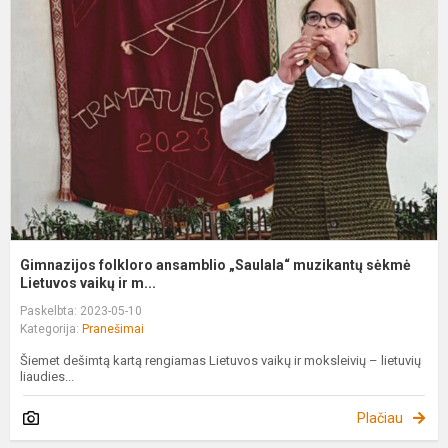
a
„
m
s
Li
Gimnazijos folkloro ansamblio „Saulala“ muzikantų sėkmė
Lietuvos vaikų ir m...
Paskelbta: 2023-05-10
Kategorija:
Pranešimai
Šiemet dešimtą kartą rengiamas Lietuvos vaikų ir moksleivių – lietuvių
liaudies...
Plačiau