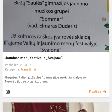
„
Jaunimo menų festivalis „Svajonė“
Paskelbta: 2023-05-10
Kategorija:
Pranešimai
Gegužės 7 dieną, „Saulės“ gimnazijos mokiniai dalyvavo
Nuosėdžiuose organizuotam...
Plačiau
G
f