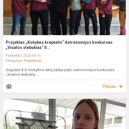
Projektas „Kokybės krepšelis“ Astronomijos konkursas
„Visatos stebuklas“ II...
Paskelbta: 2023-05-16
Kategorija:
Pranešimai
Gegužės 8 d. mokyklos aktų salėje įvyko astronomijos konkursas
„Visatos stebukla...
Plačiau
L
L
m
t