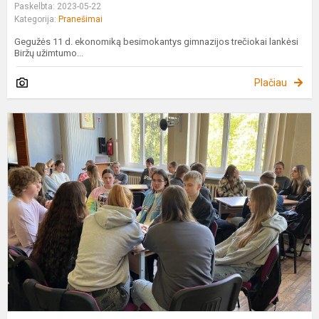
Paskelbta: 2023-05-22
Kategorija:
Pranešimai
Gegužės 11 d. ekonomiką besimokantys gimnazijos trečiokai lankėsi
Biržų užimtumo...
Plačiau
E
d