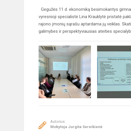
Gegužės 11 d. ekonomiką besimokantys gimnazij
vyresnioji specialistė Lina Krauklytė pristatė pa
rajono įmonių sąrašu aptardama jų veiklas. Skati
galimybes ir perspektyviausias ateities specialy
Autorius:
Mokytoja Jurgita Sereikienė