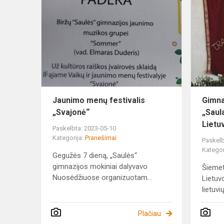
menų
festivalis
„Svajonė“
Jaunimo menų festivalis
Gimna
„Svajonė“
„Saul
Lietuv
Paskelbta: 2023-05-10
Kategorija:
Pranešimai
Paskelb
Kategor
Gegužės 7 dieną, „Saulės“
gimnazijos mokiniai dalyvavo
Šiemet
Nuosėdžiuose organizuotam...
Lietuv
lietuvių
Plačiau