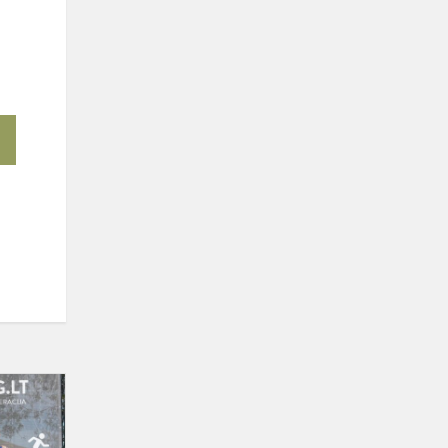
Orientavimosi
finalinės
varžybos