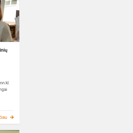
mokinių
technologijų
olimpiadoje
inių
mn.kl.
ngai
čiau
Ketvirtokė