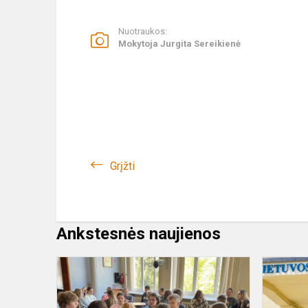
Nuotraukos:
Mokytoja Jurgita Sereikienė
Grįžti
Ankstesnės naujienos
Europos
diena