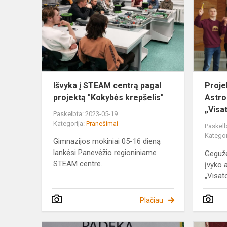
STEAM
centrą
pagal
projektą
"Kokybės
krepšelis"
Išvyka į STEAM centrą pagal
Proje
projektą "Kokybės krepšelis"
Astro
„Visat
Paskelbta: 2023-05-19
Kategorija:
Pranešimai
Paskelb
Kategor
Gimnazijos mokiniai 05-16 dieną
lankėsi Panevėžio regioniniame
Gegužė
STEAM centre.
įvyko 
„Visato
Plačiau
Jaunimo