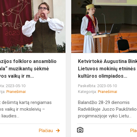
folkloro
ansamblio
„Saulala“
muzikantų
sėkmė
Lie...
zijos folkloro ansamblio
Ketvirtokė Augustina Bink
ala“ muzikantų sėkmė
Lietuvos mokinių etninės
os vaikų ir m...
kultūros olimpiados...
ta: 2023-05-10
Paskelbta: 2023-05-10
ija:
Pranešimai
Kategorija:
Pranešimai
 dešimtą kartą rengiamas
Balandžio 28-29 dienomis
os vaikų ir moksleivių –
Radviliškyje Juozo Paukštelio
 liaudies...
progimnazijoje vyko Lietu...
Plačiau
Pla