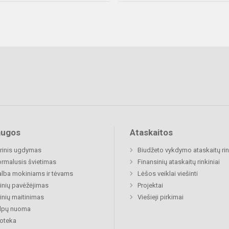
augos
Ataskaitos
rinis ugdymas
Biudžeto vykdymo ataskaitų rin
rmalusis švietimas
Finansinių ataskaitų rinkiniai
lba mokiniams ir tėvams
Lėšos veiklai viešinti
nių pavėžėjimas
Projektai
nių maitinimas
Viešieji pirkimai
alpų nuoma
ioteka