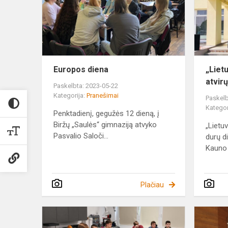
Europos diena
„Liet
atvir
Paskelbta: 2023-05-22
Kategorija:
Pranešimai
Paskelb
Kategor
Penktadienį, gegužės 12 dieną, į
Biržų „Saulės“ gimnaziją atvyko
„Lietu
Pasvalio Saloči...
durų d
Kauno 
Plačiau
Išvyka
į