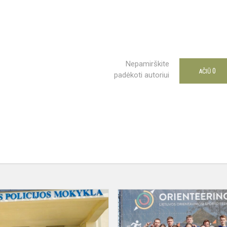
Nepamirškite
0
AČIŪ
padėkoti autoriui
„Lietuvos
policijos
mokyklos