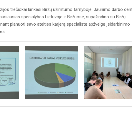
os trečiokai lankėsi Biržų užimtumo tarnyboje. Jaunimo darbo cen
klausiausias specialybes Lietuvoje ir Biržuose, supažindino su Biržų
nant planuoti savo ateities karjerą specialistė apžvelgė įsidarbinimo
bes.