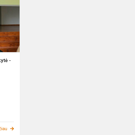
Augustina
Binkytė
-
Lietuvos
mokinių
etninės
kul...
ytė -
čiau