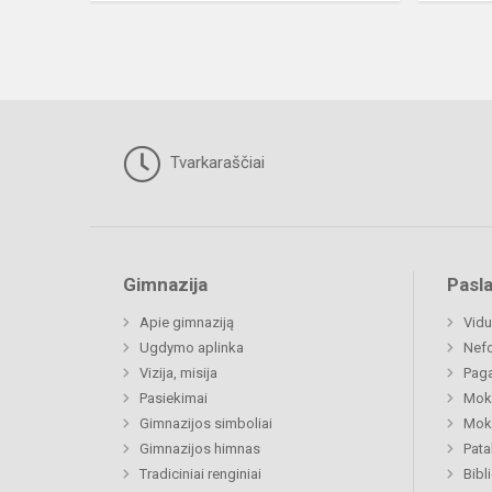
Tvarkaraščiai
Gimnazija
Pasl
Apie gimnaziją
Vidu
Ugdymo aplinka
Nefo
Vizija, misija
Paga
Pasiekimai
Moki
Gimnazijos simboliai
Moki
Gimnazijos himnas
Pat
Tradiciniai renginiai
Bibl