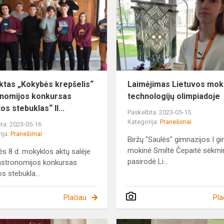
krepšelis“
Astronomijos
konkursas
„Visat...
ktas „Kokybės krepšelis“
Laimėjimas Lietuvos mok
nomijos konkursas
technologijų olimpiadoje
os stebuklas“ II...
Paskelbta: 2023-05-15
Kategorija:
Pranešimai
ta: 2023-05-16
ija:
Pranešimai
Biržų "Saulės" gimnazijos I gi
mokinė Smiltė Čepaitė sėkmi
s 8 d. mokyklos aktų salėje
pasirodė Li...
astronomijos konkursas
s stebukla...
Plačiau
Pla
Gimnazijos