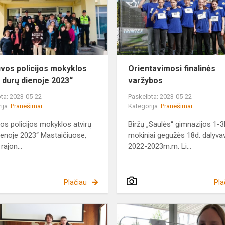
atvirų
durų
dienoje
2023“
uvos policijos mokyklos
Orientavimosi finalinės
ų durų dienoje 2023“
varžybos
ta: 2023-05-22
Paskelbta: 2023-05-22
ija:
Pranešimai
Kategorija:
Pranešimai
vos policijos mokyklos atvirų
Biržų „Saulės“ gimnazijos 1-3k
ienoje 2023“ Mastaičiuose,
mokiniai gegužės 18d. dalyva
rajon...
2022-2023m.m. Li...
Plačiau
Pla
Projektas
„Kokybės