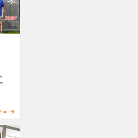
l.
vo
čiau
Laimėjimas
Lietuvos