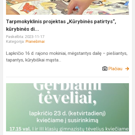
di...
Tarpmokyklinis projektas „Kūrybinės patirtys“,
kūrybinės di...
Paskelbta: 2023-11-17
Kategorija:
Pranešimai
Lapkričio 16 d. rajono mokiniai, mėgstantys dailę – piešiantys,
tapantys, kūrybiškai mąsta...
Plačiau
Kvietimas
į
tėvų
susirinkimą