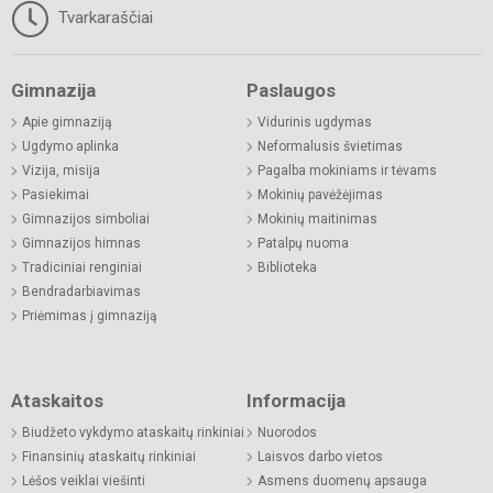
Tvarkaraščiai
Gimnazija
Paslaugos
Apie gimnaziją
Vidurinis ugdymas
Ugdymo aplinka
Neformalusis švietimas
Vizija, misija
Pagalba mokiniams ir tėvams
Pasiekimai
Mokinių pavėžėjimas
Gimnazijos simboliai
Mokinių maitinimas
Gimnazijos himnas
Patalpų nuoma
Tradiciniai renginiai
Biblioteka
Bendradarbiavimas
Priėmimas į gimnaziją
Ataskaitos
Informacija
Biudžeto vykdymo ataskaitų rinkiniai
Nuorodos
Finansinių ataskaitų rinkiniai
Laisvos darbo vietos
Lėšos veiklai viešinti
Asmens duomenų apsauga