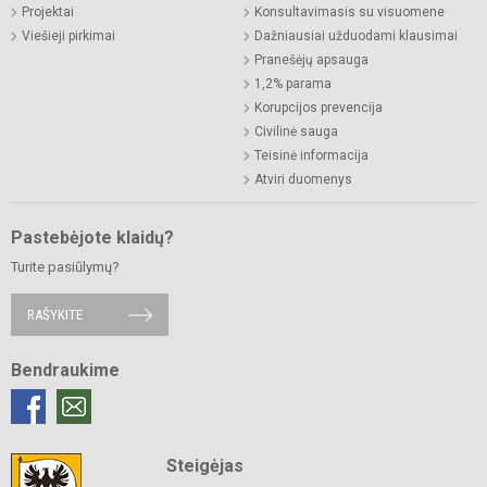
Projektai
Konsultavimasis su visuomene
Viešieji pirkimai
Dažniausiai užduodami klausimai
Pranešėjų apsauga
1,2% parama
Korupcijos prevencija
Civilinė sauga
Teisinė informacija
Atviri duomenys
Pastebėjote klaidų?
Turite pasiūlymų?
RAŠYKITE
Bendraukime
Steigėjas