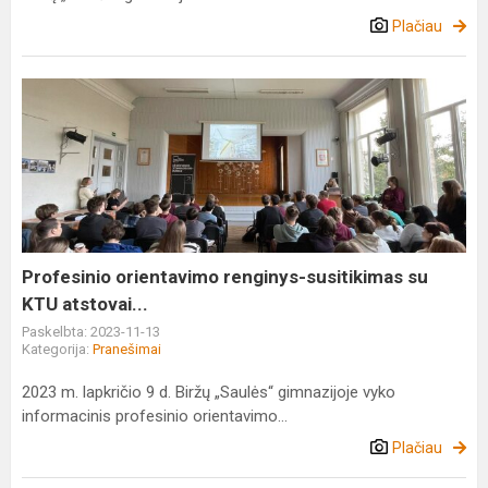
Plačiau
Profesinio
orientavimo
renginys-
susitikimas
su
KTU
atstovai...
Profesinio orientavimo renginys-susitikimas su
KTU atstovai...
Paskelbta: 2023-11-13
Kategorija:
Pranešimai
2023 m. lapkričio 9 d. Biržų „Saulės“ gimnazijoje vyko
informacinis profesinio orientavimo...
Plačiau