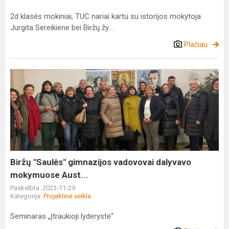
2d klasės mokiniai, TUC nariai kartu su istorijos mokytoja
Jurgita Sereikiene bei Biržų žy...
Plačiau
Biržų
"Saulės"
gimnazijos
vadovovai
dalyvavo
mokymuose
Aust...
Biržų "Saulės" gimnazijos vadovovai dalyvavo
mokymuose Aust...
Paskelbta: 2023-11-29
Kategorija:
Projektinė veikla
Seminaras „Įtraukioji lyderystė“