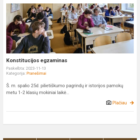
Konstitucijos
egzaminas
Konstitucijos egzaminas
Paskelbta: 2023-11-13
Kategorija:
Pranešimai
Š. m. spalio 25d. pilietiškumo pagrindų ir istorijos pamokų
metu 1-2 klasių mokiniai laikė...
Plačiau