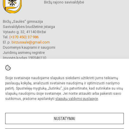
Biržų rajono savivaldybė
Biržų „Saulės“ gimnazija
Savivaldybės biudžetinė įstaiga
Vytauto g. 32, 41140 Biržai
Tel.
(+370 450) 37 986
El. p.
birzusaule@gmail.com
Duomenys kaupiami ir saugomi
Juridinių asmenų registre
Įmonės kodas 190546110
Šioje svetainėje naudojame slapukus siekdami užtikrinti jums teikiamų
© 2021. Biržų „Saulės“ gimnazija. Visos teisės saugomos.
Kopijuoti turinį be raštiško gimnazijos sutikimo griežtai draudžiama.
paslaugų kokybę, analizuoti svetainės naudojimą ir optimizuoti naršymo
patirtį. Spustelėję mygtuką „Sutinku“, jūs patvirtinate, kad sutinkate su visų
Prieinamumo paraiška
Slapukų valdymas
slapukų naudojimu šioje svetainėje. Jei norite atšaukti arba pakeisti savo
sutikimus, prašome apsilankyti
slapukų valdymo puslapyje
.
Sumanus būdas atnaujinti
mokyklos interneto
svetainę
NUSTATYMAI