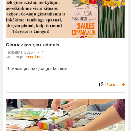
gimtadienis
Gimnazijos gimtadienis
Paskelbta: 2023-11-17
Kategorija:
Pranešimai
106-asis gimnazijos gimtadienis.
Plačiau
Tarpmokyklinis
projektas
„Kūrybinės
patirtys“,
kūrybinės