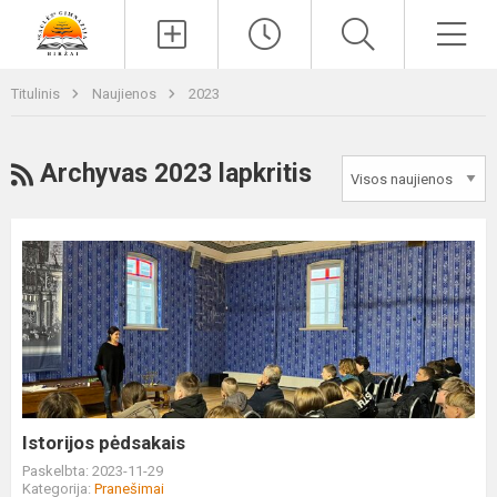
Paieška
Men
Titulinis
Naujienos
2023
RSS
Archyvas 2023 lapkritis
Istorijos
pėdsakais
Istorijos pėdsakais
Paskelbta: 2023-11-29
Kategorija:
Pranešimai