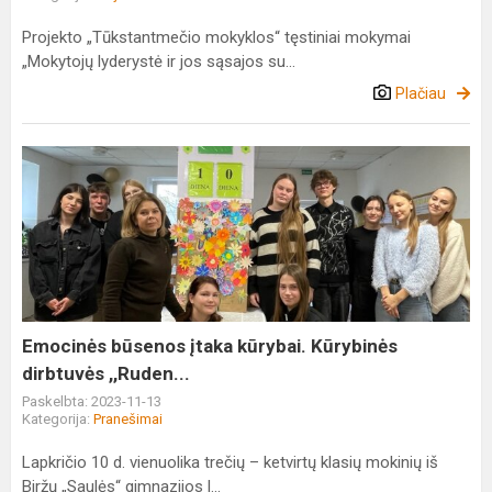
Projekto „Tūkstantmečio mokyklos“ tęstiniai mokymai
„Mokytojų lyderystė ir jos sąsajos su...
Plačiau
Emocinės
būsenos
įtaka
kūrybai.
Kūrybinės
dirbtuvės
,,Ruden...
Emocinės būsenos įtaka kūrybai. Kūrybinės
dirbtuvės ,,Ruden...
Paskelbta: 2023-11-13
Kategorija:
Pranešimai
Lapkričio 10 d. vienuolika trečių – ketvirtų klasių mokinių iš
Biržų „Saulės“ gimnazijos l...