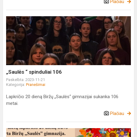
Plačiau
„Saulės
“
spinduliai
106
„Saulės “ spinduliai 106
Paskelbta: 2023-11-21
Kategorija:
Pranešimai
Lapkričio 20 dieną Biržų „Saulės“ gimnazijai sukanka 106
metai.
Plačiau
Gimnazijos