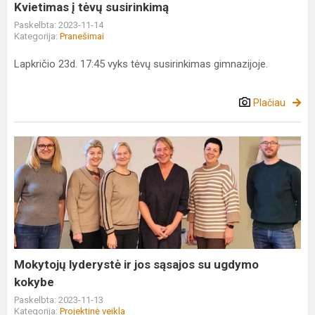
Kvietimas į tėvų susirinkimą
Paskelbta: 2023-11-14
Kategorija:
Pranešimai
Lapkričio 23d. 17:45 vyks tėvų susirinkimas gimnazijoje.
Plačiau
Mokytojų
lyderystė
ir
jos
sąsajos
su
ugdymo
kokybe
Mokytojų lyderystė ir jos sąsajos su ugdymo
kokybe
Paskelbta: 2023-11-13
Kategorija:
Projektinė veikla