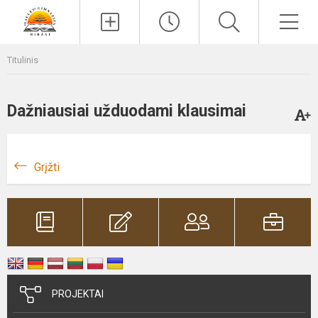
Paieška
Men
Titulinis
Dažniausiai užduodami klausimai
Grįžti
PROJEKTAI