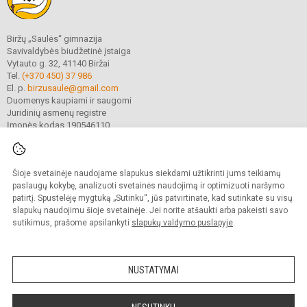
Biržų „Saulės“ gimnazija
Savivaldybės biudžetinė įstaiga
Vytauto g. 32, 41140 Biržai
Tel.
(+370 450) 37 986
El. p.
birzusaule@gmail.com
Duomenys kaupiami ir saugomi
Juridinių asmenų registre
Įmonės kodas 190546110
Šioje svetainėje naudojame slapukus siekdami užtikrinti jums teikiamų
© 2021. Biržų „Saulės“ gimnazija. Visos teisės saugomos.
Kopijuoti turinį be raštiško gimnazijos sutikimo griežtai draudžiama.
paslaugų kokybę, analizuoti svetainės naudojimą ir optimizuoti naršymo
patirtį. Spustelėję mygtuką „Sutinku“, jūs patvirtinate, kad sutinkate su visų
Prieinamumo paraiška
Slapukų valdymas
slapukų naudojimu šioje svetainėje. Jei norite atšaukti arba pakeisti savo
sutikimus, prašome apsilankyti
slapukų valdymo puslapyje
.
Sumanus būdas atnaujinti
mokyklos interneto
svetainę
NUSTATYMAI