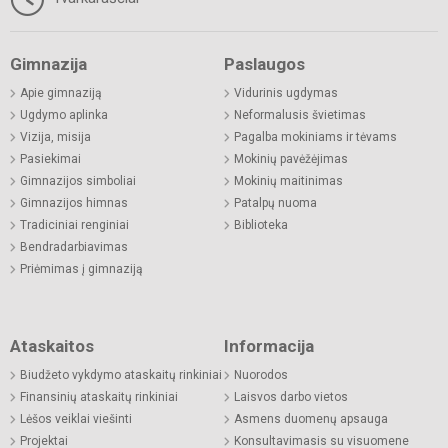
Gimnazija
Paslaugos
Apie gimnaziją
Vidurinis ugdymas
Ugdymo aplinka
Neformalusis švietimas
Vizija, misija
Pagalba mokiniams ir tėvams
Pasiekimai
Mokinių pavėžėjimas
Gimnazijos simboliai
Mokinių maitinimas
Gimnazijos himnas
Patalpų nuoma
Tradiciniai renginiai
Biblioteka
Bendradarbiavimas
Priėmimas į gimnaziją
Ataskaitos
Informacija
Biudžeto vykdymo ataskaitų rinkiniai
Nuorodos
Finansinių ataskaitų rinkiniai
Laisvos darbo vietos
Lėšos veiklai viešinti
Asmens duomenų apsauga
Projektai
Konsultavimasis su visuomene