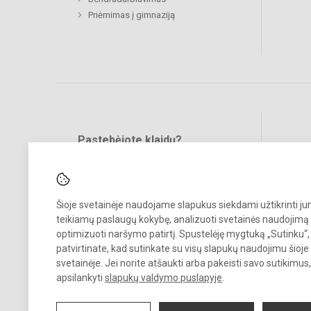
Priėmimas į gimnaziją
Pastebėjote klaidų?
Bend
Turite pasiūlymų?
RAŠYKITE
Šioje svetainėje naudojame slapukus siekdami užtikrinti j
teikiamų paslaugų kokybę, analizuoti svetainės naudojimą 
optimizuoti naršymo patirtį. Spustelėję mygtuką „Sutinku“,
patvirtinate, kad sutinkate su visų slapukų naudojimu šioje
svetainėje. Jei norite atšaukti arba pakeisti savo sutikimu
© 2021. Biržų „Saulės“ gimnazija. Visos teisės saugomos.
apsilankyti
slapukų valdymo puslapyje
.
Kopijuoti turinį be raštiško gimnazijos sutikimo griežtai draudžiama.