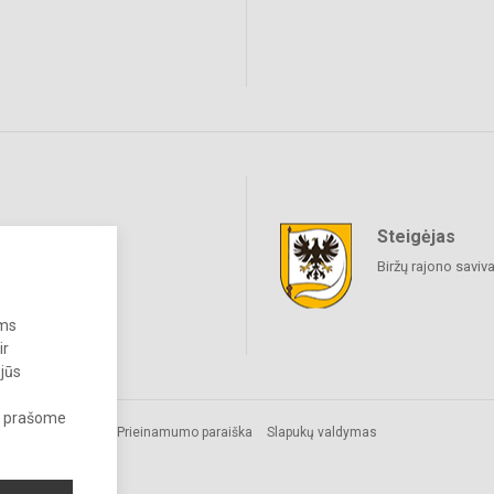
Steigėjas
raukime
Biržų rajono saviv
ums
ir
 jūs
s, prašome
Prieinamumo paraiška
Slapukų valdymas