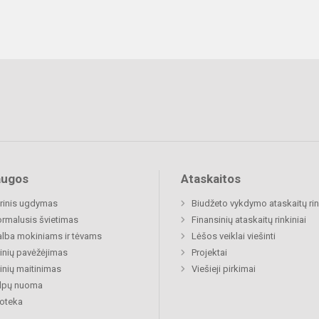
augos
Ataskaitos
rinis ugdymas
Biudžeto vykdymo ataskaitų rin
rmalusis švietimas
Finansinių ataskaitų rinkiniai
lba mokiniams ir tėvams
Lėšos veiklai viešinti
nių pavėžėjimas
Projektai
nių maitinimas
Viešieji pirkimai
alpų nuoma
ioteka