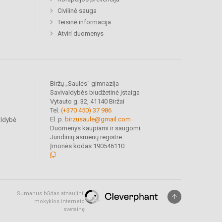
Civilinė sauga
Teisinė informacija
Atviri duomenys
Biržų „Saulės“ gimnazija
Savivaldybės biudžetinė įstaiga
Vytauto g. 32, 41140 Biržai
Tel.
(+370 450) 37 986
El. p.
birzusaule@gmail.com
aldybė
Duomenys kaupiami ir saugomi
Juridinių asmenų registre
Įmonės kodas 190546110
Sumanus būdas atnaujinti
mokyklos interneto
svetainę