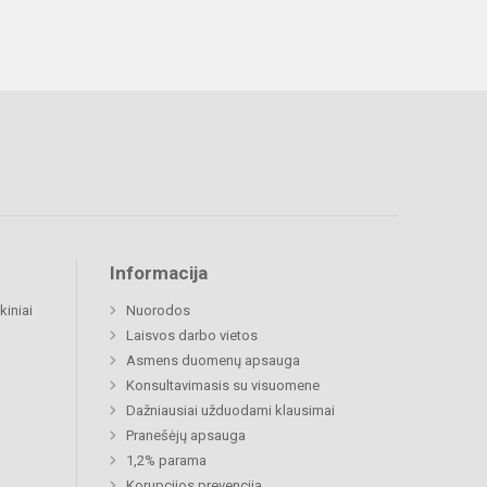
Informacija
kiniai
Nuorodos
Laisvos darbo vietos
Asmens duomenų apsauga
Konsultavimasis su visuomene
Dažniausiai užduodami klausimai
Pranešėjų apsauga
1,2% parama
Korupcijos prevencija