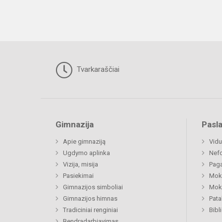
Tvarkaraščiai
Gimnazija
Pasl
Apie gimnaziją
Vidu
Ugdymo aplinka
Nefo
Vizija, misija
Paga
Pasiekimai
Moki
Gimnazijos simboliai
Moki
Gimnazijos himnas
Pat
Tradiciniai renginiai
Bibl
Bendradarbiavimas