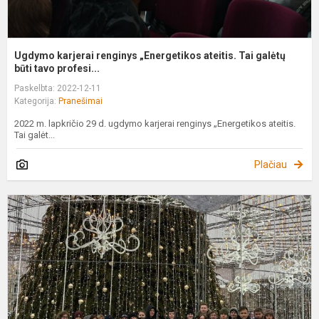
Ugdymo karjerai renginys „Energetikos ateitis. Tai galėtų
būti tavo profesi...
Paskelbta: 2022-12-11
Kategorija:
Pranešimai
2022 m. lapkričio 29 d. ugdymo karjerai renginys „Energetikos ateitis.
Tai galėt...
Plačiau
P
i
į
V