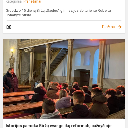
Kategorija:
Pranešimai
Gruodžio 15 dieną Biržų „Saulės“ gimnazijos abiturientė Roberta
Jonaitytė prista...
Plačiau
I
p
B
e
r
b
Istorijos pamoka Biržų evangelikų reformatų bažnyčioje