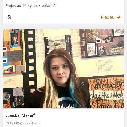
Projektas "Kokybės krepšelis".
Plačiau
„
M
„Laiškai Mekui“
Paskelbta: 2022-12-16