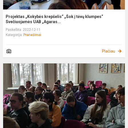
Projektas „Kokybės krepšelis“ „Šok į tėvų klumpes“
Svečiuojamės UAB „Agaras...
Paskelbta: 2022-12-11
Kategorija:
Pranešimai
Plačiau
U
k
r
„
a
T
g
b.