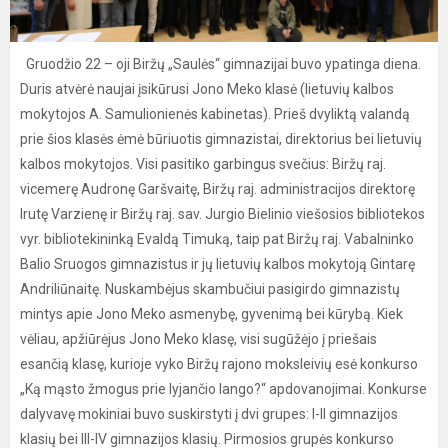
Gruodžio 22 – oji Biržų „Saulės“ gimnazijai buvo ypatinga diena.
Duris atvėrė naujai įsikūrusi Jono Meko klasė (lietuvių kalbos
mokytojos A. Samulionienės kabinetas). Prieš dvyliktą valandą
prie šios klasės ėmė būriuotis gimnazistai, direktorius bei lietuvių
kalbos mokytojos. Visi pasitiko garbingus svečius: Biržų raj.
vicemerę Audronę Garšvaitę, Biržų raj. administracijos direktorę
Irutę Varzienę ir Biržų raj. sav. Jurgio Bielinio viešosios bibliotekos
vyr. bibliotekininką Evaldą Timuką, taip pat Biržų raj. Vabalninko
Balio Sruogos gimnazistus ir jų lietuvių kalbos mokytoją Gintarę
Andriliūnaitę. Nuskambėjus skambučiui pasigirdo gimnazistų
mintys apie Jono Meko asmenybę, gyvenimą bei kūrybą. Kiek
vėliau, apžiūrėjus Jono Meko klasę, visi sugūžėjo į priešais
esančią klasę, kurioje vyko Biržų rajono moksleivių esė konkurso
„Ką mąsto žmogus prie lyjančio lango?“ apdovanojimai. Konkurse
dalyvavę mokiniai buvo suskirstyti į dvi grupes: I-II gimnazijos
klasių bei III-IV gimnazijos klasių. Pirmosios grupės konkurso