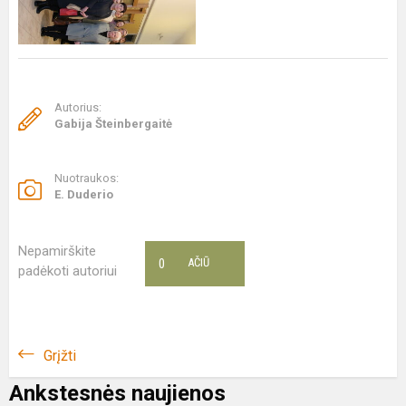
Autorius:
Gabija Šteinbergaitė
Nuotraukos:
E. Duderio
Nepamirškite
0
AČIŪ
padėkoti autoriui
Grįžti
Ankstesnės naujienos