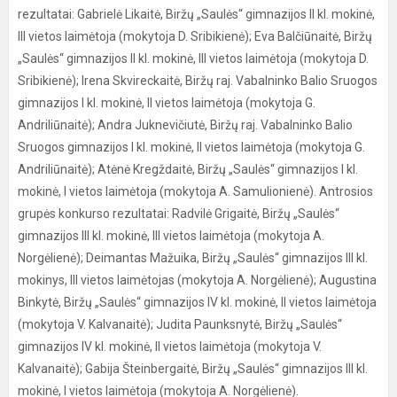
rezultatai: Gabrielė Likaitė, Biržų „Saulės“ gimnazijos II kl. mokinė,
III vietos laimėtoja (mokytoja D. Sribikienė); Eva Balčiūnaitė, Biržų
„Saulės“ gimnazijos II kl. mokinė, III vietos laimėtoja (mokytoja D.
Sribikienė); Irena Skvireckaitė, Biržų raj. Vabalninko Balio Sruogos
gimnazijos I kl. mokinė, II vietos laimėtoja (mokytoja G.
Andriliūnaitė); Andra Juknevičiutė, Biržų raj. Vabalninko Balio
Sruogos gimnazijos I kl. mokinė, II vietos laimėtoja (mokytoja G.
Andriliūnaitė); Atėnė Kregždaitė, Biržų „Saulės“ gimnazijos I kl.
mokinė, I vietos laimėtoja (mokytoja A. Samulionienė). Antrosios
grupės konkurso rezultatai: Radvilė Grigaitė, Biržų „Saulės“
gimnazijos III kl. mokinė, III vietos laimėtoja (mokytoja A.
Norgėlienė); Deimantas Mažuika, Biržų „Saulės“ gimnazijos III kl.
mokinys, III vietos laimėtojas (mokytoja A. Norgėlienė); Augustina
Binkytė, Biržų „Saulės“ gimnazijos IV kl. mokinė, II vietos laimėtoja
(mokytoja V. Kalvanaitė); Judita Paunksnytė, Biržų „Saulės“
gimnazijos IV kl. mokinė, II vietos laimėtoja (mokytoja V.
Kalvanaitė); Gabija Šteinbergaitė, Biržų „Saulės“ gimnazijos III kl.
mokinė, I vietos laimėtoja (mokytoja A. Norgėlienė).