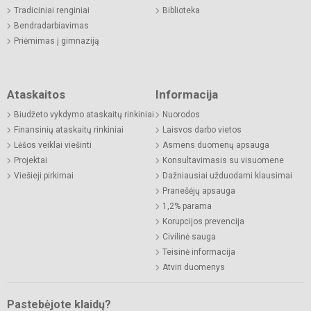
Tradiciniai renginiai
Biblioteka
Bendradarbiavimas
Priėmimas į gimnaziją
Ataskaitos
Informacija
Biudžeto vykdymo ataskaitų rinkiniai
Nuorodos
Finansinių ataskaitų rinkiniai
Laisvos darbo vietos
Lėšos veiklai viešinti
Asmens duomenų apsauga
Projektai
Konsultavimasis su visuomene
Viešieji pirkimai
Dažniausiai užduodami klausimai
Pranešėjų apsauga
1,2% parama
Korupcijos prevencija
Civilinė sauga
Teisinė informacija
Atviri duomenys
Pastebėjote klaidų?