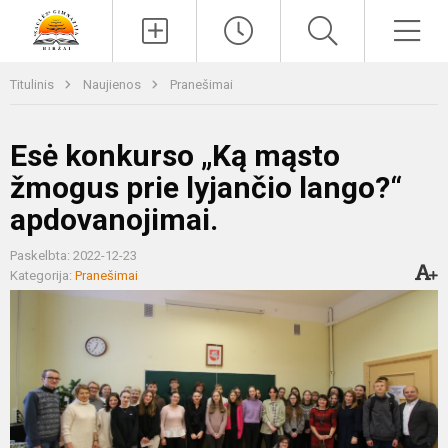
Paieška
Men
Titulinis
Naujienos
Pranešimai
Esė konkurso „Ką mąsto
žmogus prie lyjančio lango?“
apdovanojimai.
Paskelbta: 2022-12-23
Kategorija:
Pranešimai