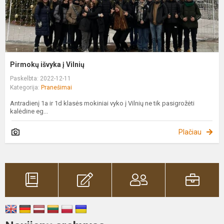
Pirmokų išvyka į Vilnių
Paskelbta: 2022-12-11
Kategorija:
Pranešimai
Antradienį 1a ir 1d klasės mokiniai vyko į Vilnių ne tik pasigrožėti
kalėdine eg...
Plačiau