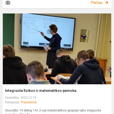
Plačiau
I
f
ir
m
p
Integruota fizikos ir matematikos pamoka.
Paskelbta: 2022-12-19
Kategorija:
Pranešimai
Gruodžio 15 dieną 1 kl. 2-oje matematikos grupėje vyko inegruota