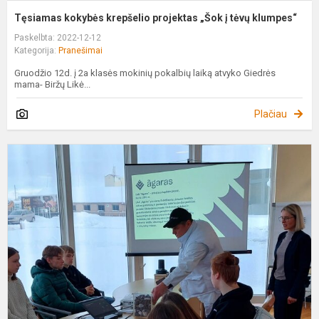
Tęsiamas kokybės krepšelio projektas „Šok į tėvų klumpes“
Paskelbta: 2022-12-12
Kategorija:
Pranešimai
Gruodžio 12d. į 2a klasės mokinių pokalbių laiką atvyko Giedrės
mama- Biržų Likė...
Plačiau
P
„
k
„
į
t
k
S