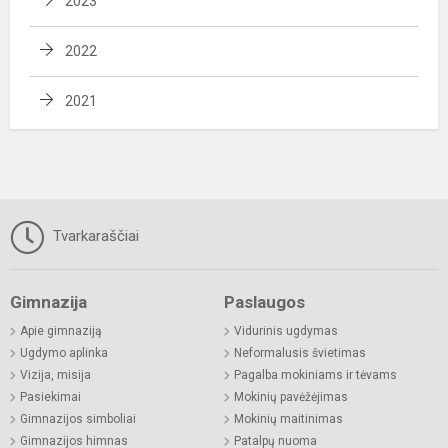
2023
2022
2021
Tvarkaraščiai
Gimnazija
Paslaugos
Apie gimnaziją
Vidurinis ugdymas
Ugdymo aplinka
Neformalusis švietimas
Vizija, misija
Pagalba mokiniams ir tėvams
Pasiekimai
Mokinių pavėžėjimas
Gimnazijos simboliai
Mokinių maitinimas
Gimnazijos himnas
Patalpų nuoma