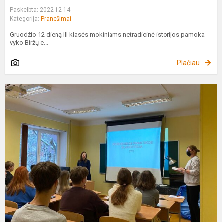
Paskelbta: 2022-12-14
Kategorija:
Pranešimai
Gruodžio 12 dieną III klasės mokiniams netradicinė istorijos pamoka
vyko Biržų e...
Plačiau
T
k
k
p
„
į
t
k