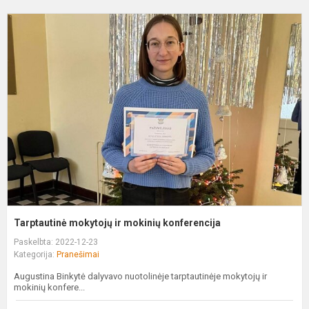
T
m
ir
m
k
Tarptautinė mokytojų ir mokinių konferencija
Paskelbta: 2022-12-23
Kategorija:
Pranešimai
Augustina Binkytė dalyvavo nuotolinėje tarptautinėje mokytojų ir
mokinių konfere...