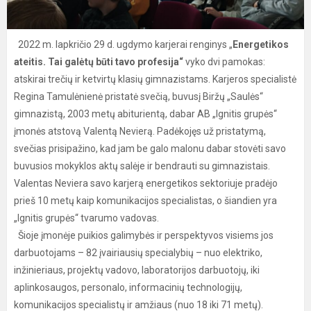
2022 m. lapkričio
29 d. ugdymo karjerai renginys „
Energetikos
ateitis. Tai galėtų būti tavo profesija“
vyko dvi pamokas:
atskirai trečių ir ketvirtų klasių gimnazistams. Karjeros specialistė
Regina Tamulėnienė pristatė svečią, buvusį Biržų „Saulės“
gimnazistą, 2003 metų abiturientą, dabar AB „Ignitis grupės“
įmonės atstovą Valentą Nevierą. Padėkojęs už pristatymą,
svečias prisipažino, kad jam be galo malonu dabar stovėti savo
buvusios mokyklos aktų salėje ir bendrauti su gimnazistais.
Valentas Neviera savo karjerą energetikos sektoriuje pradėjo
prieš 10 metų kaip komunikacijos specialistas, o šiandien yra
„Ignitis grupės“ tvarumo vadovas.
Šioje įmonėje puikios galimybės ir perspektyvos visiems jos
darbuotojams – 82 įvairiausių specialybių – nuo elektriko,
inžinieriaus, projektų vadovo, laboratorijos darbuotojų, iki
aplinkosaugos, personalo, informacinių technologijų,
komunikacijos specialistų ir amžiaus (nuo 18 iki 71 metų).