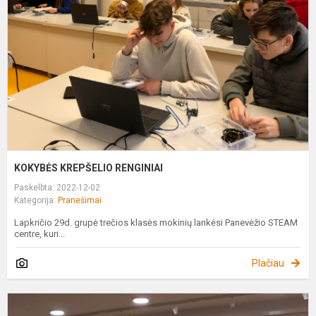
KOKYBĖS KREPŠELIO RENGINIAI
Paskelbta: 2022-12-02
Kategorija:
Pranešimai
Lapkričio 29d. grupė trečios klasės mokinių lankėsi Panevėžio STEAM
centre, kuri...
Plačiau
G