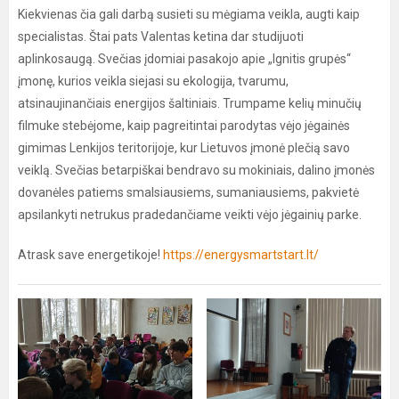
Kiekvienas čia gali darbą susieti su mėgiama veikla, augti kaip
specialistas. Štai pats Valentas ketina dar studijuoti
aplinkosaugą. Svečias įdomiai pasakojo apie „Ignitis grupės“
įmonę, kurios veikla siejasi su ekologija, tvarumu,
atsinaujinančiais energijos šaltiniais. Trumpame kelių minučių
filmuke stebėjome, kaip pagreitintai parodytas vėjo jėgainės
gimimas Lenkijos teritorijoje, kur Lietuvos įmonė plečią savo
veiklą. Svečias betarpiškai bendravo su mokiniais, dalino įmonės
dovanėles patiems smalsiausiems, sumaniausiems, pakvietė
apsilankyti netrukus pradedančiame veikti vėjo jėgainių parke.
Atrask save energetikoje!
https://energysmartstart.lt/