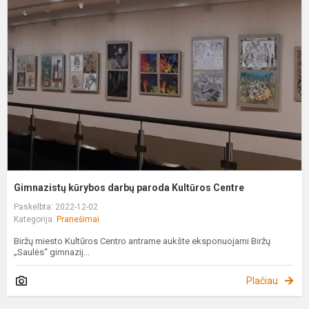
k
d
p
K
C
Gimnazistų kūrybos darbų paroda Kultūros Centre
Paskelbta: 2022-12-02
Kategorija:
Pranešimai
Biržų miesto Kultūros Centro antrame aukšte eksponuojami Biržų
„Saulės“ gimnazij...
Plačiau