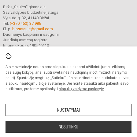
Biržų „Saulės“ gimnazija
Savivaldybės biudžetinė įstaiga
Vytauto g. 32, 41140 Biržai
Tel.
(+370 450) 37 986
El. p.
birzusaule@gmail.com
Duomenys kaupiami ir saugomi
Juridinių asmenų registre
Įmonės kodas 190546110
Šioje svetainėje naudojame slapukus siekdami užtikrinti jums teikiamų
© 2021. Biržų „Saulės“ gimnazija. Visos teisės saugomos.
Kopijuoti turinį be raštiško gimnazijos sutikimo griežtai draudžiama.
paslaugų kokybę, analizuoti svetainės naudojimą ir optimizuoti naršymo
patirtį. Spustelėję mygtuką „Sutinku“, jūs patvirtinate, kad sutinkate su visų
Prieinamumo paraiška
Slapukų valdymas
slapukų naudojimu šioje svetainėje. Jei norite atšaukti arba pakeisti savo
sutikimus, prašome apsilankyti
slapukų valdymo puslapyje
.
Sumanus būdas atnaujinti
mokyklos interneto
svetainę
NUSTATYMAI
NESUTINKU