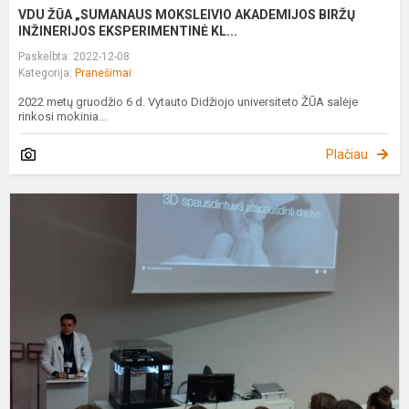
VDU ŽŪA „SUMANAUS MOKSLEIVIO AKADEMIJOS BIRŽŲ
INŽINERIJOS EKSPERIMENTINĖ KL...
Paskelbta: 2022-12-08
Kategorija:
Pranešimai
2022 metų gruodžio 6 d. Vytauto Didžiojo universiteto ŽŪA salėje
rinkosi mokinia...
Plačiau
P
p
„
k
3
g
t
pr