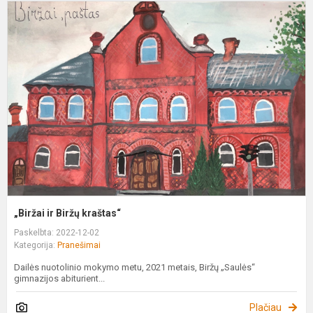
„
ir
B
k
„Biržai ir Biržų kraštas“
Paskelbta: 2022-12-02
Kategorija:
Pranešimai
Dailės nuotolinio mokymo metu, 2021 metais, Biržų „Saulės“
gimnazijos abiturient...
Plačiau