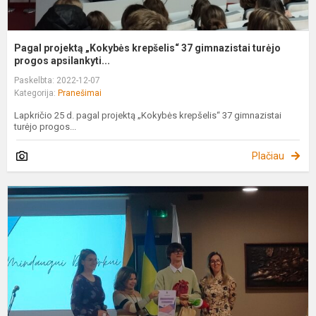
Pagal projektą „Kokybės krepšelis“ 37 gimnazistai turėjo
progos apsilankyti...
Paskelbta: 2022-12-07
Kategorija:
Pranešimai
Lapkričio 25 d. pagal projektą „Kokybės krepšelis“ 37 gimnazistai
turėjo progos...
Plačiau
B
r
j
a
s
ir
g