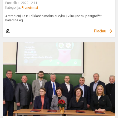
Paskelbta: 2022-12-11
Kategorija:
Pranešimai
Antradienį 1a ir 1d klasės mokiniai vyko į Vilnių ne tik pasigrožėti
kalėdine eg...
Plačiau
V
Ž
„
M
A
B
I
E.