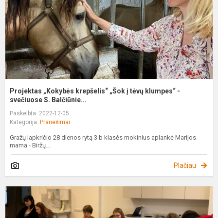
t
k
-
s
Projektas „Kokybės krepšelis“ „Šok į tėvų klumpes“ -
svečiuose S. Balčiūnie...
Paskelbta: 2022-12-05
Kategorija:
Pranešimai
Gražų lapkričio 28 dienos rytą 3 b klasės mokinius aplankė Marijos
mama - Biržų...
Plačiau
K
K
R