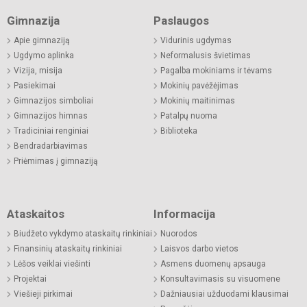
Gimnazija
Paslaugos
Apie gimnaziją
Vidurinis ugdymas
Ugdymo aplinka
Neformalusis švietimas
Vizija, misija
Pagalba mokiniams ir tėvams
Pasiekimai
Mokinių pavėžėjimas
Gimnazijos simboliai
Mokinių maitinimas
Gimnazijos himnas
Patalpų nuoma
Tradiciniai renginiai
Biblioteka
Bendradarbiavimas
Priėmimas į gimnaziją
Ataskaitos
Informacija
Biudžeto vykdymo ataskaitų rinkiniai
Nuorodos
Finansinių ataskaitų rinkiniai
Laisvos darbo vietos
Lėšos veiklai viešinti
Asmens duomenų apsauga
Projektai
Konsultavimasis su visuomene
Viešieji pirkimai
Dažniausiai užduodami klausimai