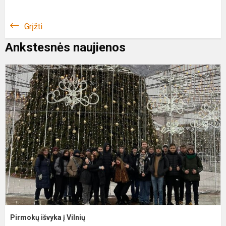
Grįžti
Ankstesnės naujienos
P
i
į
V
Pirmokų išvyka į Vilnių