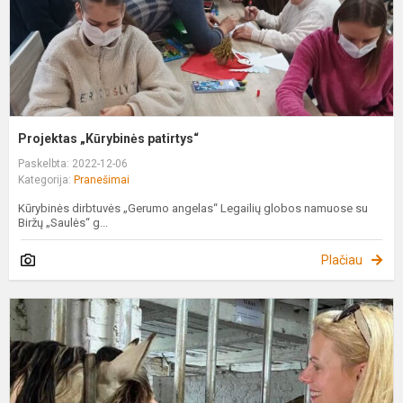
Projektas „Kūrybinės patirtys“
Paskelbta: 2022-12-06
Kategorija:
Pranešimai
Kūrybinės dirbtuvės „Gerumo angelas“ Legailių globos namuose su
Biržų „Saulės“ g...
Plačiau
P
„
k
„
į