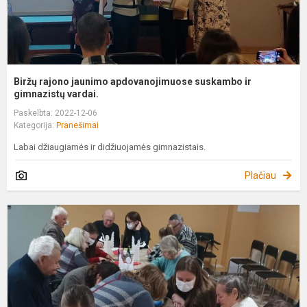
Biržų rajono jaunimo apdovanojimuose suskambo ir
gimnazistų vardai.
Paskelbta: 2022-12-06
Kategorija:
Pranešimai
Labai džiaugiamės ir didžiuojamės gimnazistais.
Plačiau
P
„
p