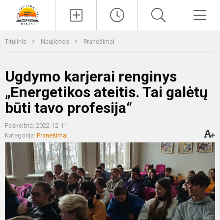
Paieška
Men
Titulinis
Naujienos
Pranešimai
Ugdymo karjerai renginys
„Energetikos ateitis. Tai galėtų
būti tavo profesija“
Paskelbta: 2022-12-11
Kategorija:
Pranešimai