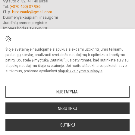
Vytauto g. 32, 41140 Biržai
Tel.
(+370 450) 37 986
El. p.
birzusaule@gmail.com
Duomenys kaupiami ir saugomi
Juridinių asmenų registre
Įmonės kodas 190546110
Šioje svetainėje naudojame slapukus siekdami užtikrinti jums teikiamų
© 2021. Biržų „Saulės“ gimnazija. Visos teisės saugomos.
Kopijuoti turinį be raštiško gimnazijos sutikimo griežtai draudžiama.
paslaugų kokybę, analizuoti svetainės naudojimą ir optimizuoti naršymo
patirtį. Spustelėję mygtuką „Sutinku“, jūs patvirtinate, kad sutinkate su visų
Prieinamumo paraiška
Slapukų valdymas
slapukų naudojimu šioje svetainėje. Jei norite atšaukti arba pakeisti savo
sutikimus, prašome apsilankyti
slapukų valdymo puslapyje
.
Sumanus būdas atnaujinti
mokyklos interneto
svetainę
NUSTATYMAI
NESUTINKU
SUTINKU