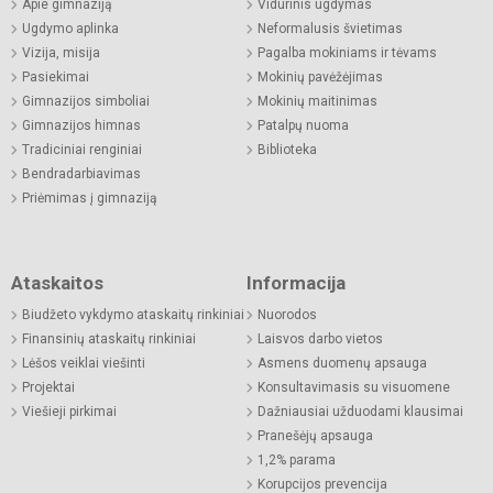
Apie gimnaziją
Vidurinis ugdymas
Ugdymo aplinka
Neformalusis švietimas
Vizija, misija
Pagalba mokiniams ir tėvams
Pasiekimai
Mokinių pavėžėjimas
Gimnazijos simboliai
Mokinių maitinimas
Gimnazijos himnas
Patalpų nuoma
Tradiciniai renginiai
Biblioteka
Bendradarbiavimas
Priėmimas į gimnaziją
Ataskaitos
Informacija
Biudžeto vykdymo ataskaitų rinkiniai
Nuorodos
Finansinių ataskaitų rinkiniai
Laisvos darbo vietos
Lėšos veiklai viešinti
Asmens duomenų apsauga
Projektai
Konsultavimasis su visuomene
Viešieji pirkimai
Dažniausiai užduodami klausimai
Pranešėjų apsauga
1,2% parama
Korupcijos prevencija