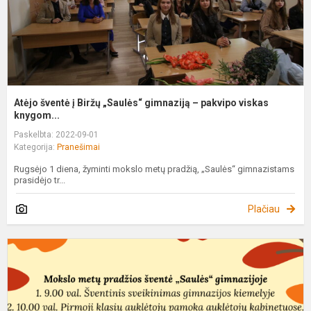
p
v
k.
Atėjo šventė į Biržų „Saulės“ gimnaziją – pakvipo viskas
knygom...
Paskelbta: 2022-09-01
Kategorija:
Pranešimai
Rugsėjo 1 diena, žyminti mokslo metų pradžią, „Saulės“ gimnazistams
prasidėjo tr...
Plačiau
M
m
p
š