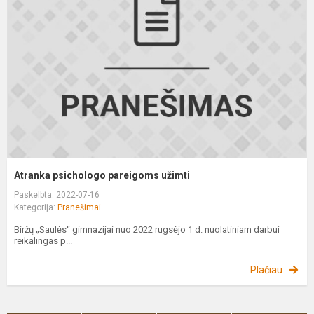
p
u
Atranka psichologo pareigoms užimti
Paskelbta: 2022-07-16
Kategorija:
Pranešimai
Biržų „Saulės“ gimnazijai nuo 2022 rugsėjo 1 d. nuolatiniam darbui
reikalingas p...
Plačiau