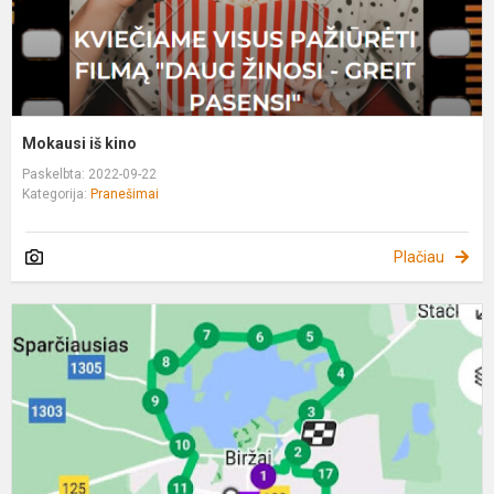
Mokausi iš kino
Paskelbta: 2022-09-22
Kategorija:
Pranešimai
Plačiau
„
a
B
2