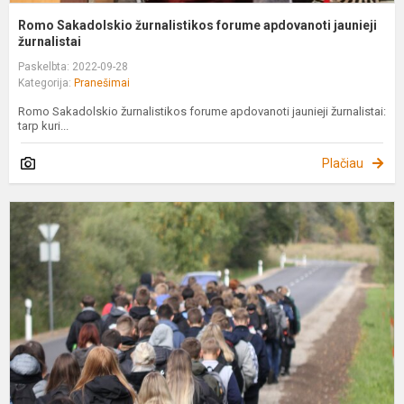
Romo Sakadolskio žurnalistikos forume apdovanoti jaunieji
žurnalistai
Paskelbta: 2022-09-28
Kategorija:
Pranešimai
Romo Sakadolskio žurnalistikos forume apdovanoti jaunieji žurnalistai:
tarp kuri...
Plačiau
„
k