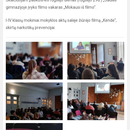
Skaičiuojant paskutines rugsėjo dienas (rugsėjo 29d.) „Saulės“
gimnazijoje įvyko filmo vakaras „Mokausi iš filmo“.
I-IV klasių mokiniai mokyklos aktų salėje žiūrėjo filmą „Kendė“,
skirtą narkotikų prevencijai.