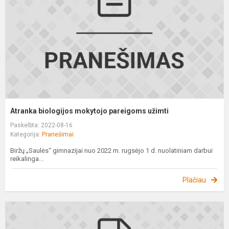
u
Atranka biologijos mokytojo pareigoms užimti
Paskelbta: 2022-08-16
Kategorija:
Pranešimai
Biržų „Saulės“ gimnazijai nuo 2022 m. rugsėjo 1 d. nuolatiniam darbui
reikalinga...
Plačiau
A
p