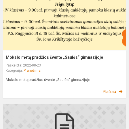
„
g
Mokslo metų pradžios šventė „Saulės“ gimnazijoje
Paskelbta: 2022-08-23
Kategorija:
Pranešimai
Mokslo metų pradžios šventė „Saulės“ gimnazijoje
Plačiau
A
b
m
p