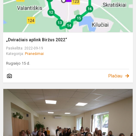
„Dviračiais aplink Biržus 2022“
Paskelbta: 2022-09-19
Kategorija:
Pranešimai
Rugsėjo 15 d.
Plačiau
A
š
į
B
„
g
–