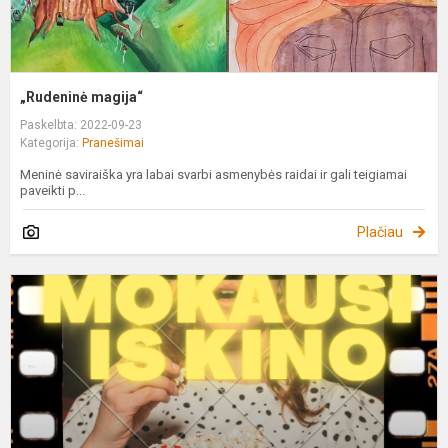
„Rudeninė magija“
Paskelbta: 2022-09-23
Kategorija:
Pranešimai
Meninė saviraiška yra labai svarbi asmenybės raidai ir gali teigiamai
paveikti p...
Plačiau
M
i
k