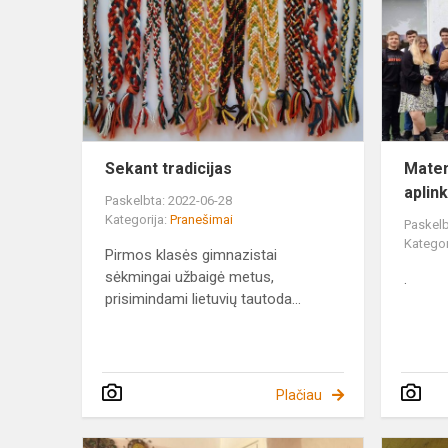
Sekant tradicijas
Matem
aplin
Paskelbta: 2022-06-28
Kategorija:
Pranešimai
Paskelb
Kategor
Pirmos klasės gimnazistai
sėkmingai užbaigė metus,
.
prisimindami lietuvių tautoda...
Plačiau
Integruota