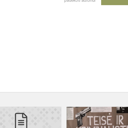
padėkoti autoriui
Atranka
psichologo
pareigoms