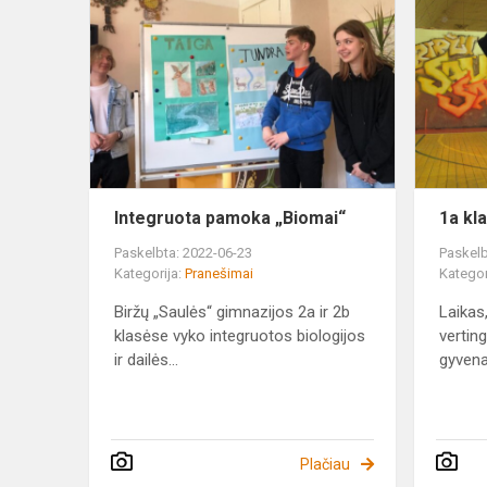
pamoka
„Biomai“
Integruota pamoka „Biomai“
1a kl
Paskelbta: 2022-06-23
Paskelb
Kategorija:
Pranešimai
Kategor
Biržų „Saulės“ gimnazijos 2a ir 2b
Laikas,
klasėse vyko integruotos biologijos
verting
ir dailės...
gyvena
Plačiau