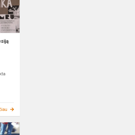
siją
kta
čiau
Netradicinė
fizikos