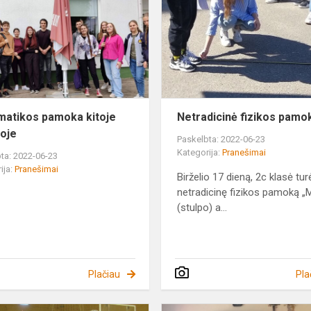
kitoje
aplinkoje
atikos pamoka kitoje
Netradicinė fizikos pamo
koje
Paskelbta: 2022-06-23
Kategorija:
Pranešimai
ta: 2022-06-23
ija:
Pranešimai
Birželio 17 dieną, 2c klasė tur
netradicinę fizikos pamoką „
(stulpo) a...
Plačiau
Pla
1a