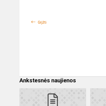
Grįžti
Ankstesnės naujienos
Atranka
biologijos
mokytojo