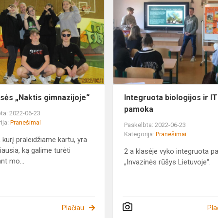
klasės
„Naktis
gimnazijoje“
asės „Naktis gimnazijoje“
Integruota biologijos ir IT
pamoka
ta: 2022-06-23
ija:
Pranešimai
Paskelbta: 2022-06-23
Kategorija:
Pranešimai
 kurį praleidžiame kartu, yra
iausia, ką galime turėti
2 a klasėje vyko integruota 
nt mo...
„Invazinės rūšys Lietuvoje“.
Plačiau
Pla