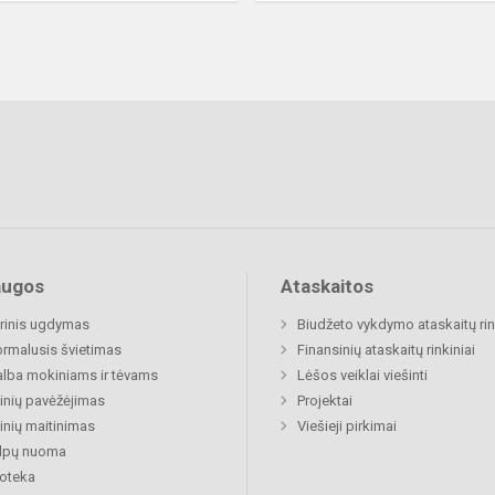
augos
Ataskaitos
rinis ugdymas
Biudžeto vykdymo ataskaitų rin
rmalusis švietimas
Finansinių ataskaitų rinkiniai
lba mokiniams ir tėvams
Lėšos veiklai viešinti
nių pavėžėjimas
Projektai
nių maitinimas
Viešieji pirkimai
alpų nuoma
ioteka