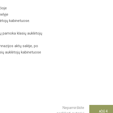
čioje
melyje
klėtojų kabinetuose.
ojų pamoka klasių auklėtojų
imnazijos aktų salėje, po
sių auklėtojų kabinetuose
Nepamirškite
4
AČIŪ