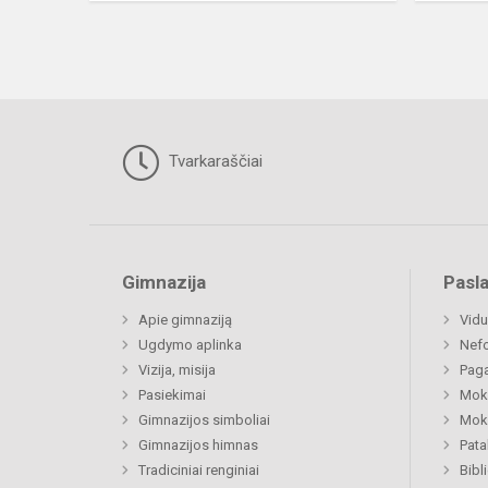
Tvarkaraščiai
Gimnazija
Pasl
Apie gimnaziją
Vidu
Ugdymo aplinka
Nefo
Vizija, misija
Paga
Pasiekimai
Moki
Gimnazijos simboliai
Moki
Gimnazijos himnas
Pat
Tradiciniai renginiai
Bibl