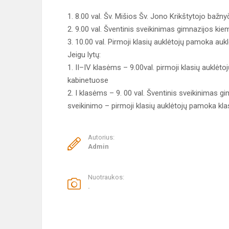
1. 8.00 val. Šv. Mišios Šv. Jono Krikštytojo bažny
2. 9.00 val. Šventinis sveikinimas gimnazijos kie
3. 10.00 val. Pirmoji klasių auklėtojų pamoka au
Jeigu lytų:
1. II–IV klasėms – 9.00val. pirmoji klasių auklėt
kabinetuose
2. I klasėms – 9. 00 val. Šventinis sveikinimas g
sveikinimo – pirmoji klasių auklėtojų pamoka kla
Autorius:
Admin
Nuotraukos:
.