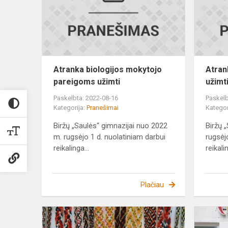
pareigoms
užimti
Atranka biologijos mokytojo
Atran
pareigoms užimti
užimt
Paskelbta: 2022-08-16
Paskelb
Kategorija:
Pranešimai
Kategor
Biržų „Saulės“ gimnazijai nuo 2022
Biržų 
m. rugsėjo 1 d. nuolatiniam darbui
rugsėj
reikalinga...
reikali
Plačiau
Sekant
tradicijas