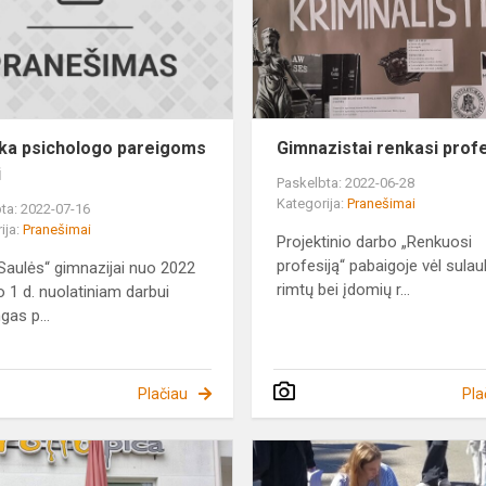
užimti
ka psichologo pareigoms
Gimnazistai renkasi profe
i
Paskelbta: 2022-06-28
Kategorija:
Pranešimai
ta: 2022-07-16
ija:
Pranešimai
Projektinio darbo „Renkuosi
profesiją“ pabaigoje vėl sulau
„Saulės“ gimnazijai nuo 2022
rimtų bei įdomių r...
o 1 d. nuolatiniam darbui
ngas p...
Plačiau
Pla
Matematikos
pamoka