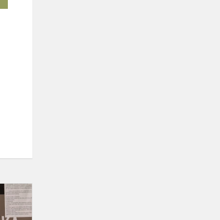
Gimnazistai
renkasi
profesiją