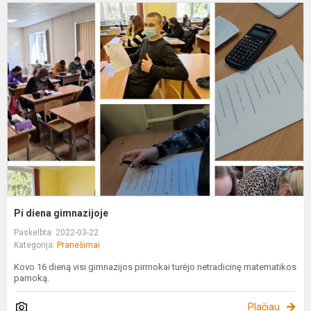
P
d
g
Pi diena gimnazijoje
Paskelbta: 2022-03-22
Kategorija:
Pranešimai
Kovo 16 dieną visi gimnazijos pirmokai turėjo netradicinę matematikos
pamoką.
Plačiau