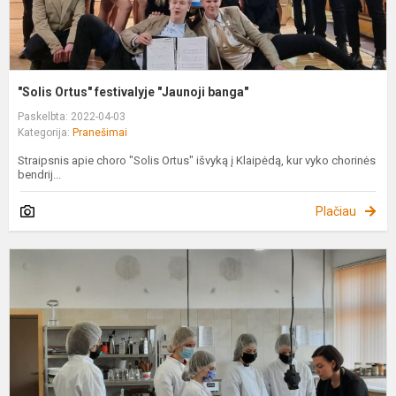
"Solis Ortus" festivalyje "Jaunoji banga"
Paskelbta: 2022-04-03
Kategorija:
Pranešimai
Straipsnis apie choro "Solis Ortus" išvyką į Klaipėdą, kur vyko chorinės
bendrij...
Plačiau
P
u
B