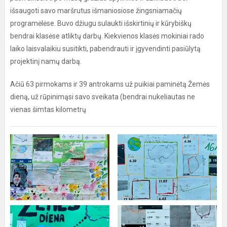
išsaugoti savo maršrutus išmaniosiose žingsniamačių
programėlėse. Buvo džiugu sulaukti išskirtinių ir kūrybiškų
bendrai klasėse atliktų darbų. Kiekvienos klasės mokiniai rado
laiko laisvalaikiu susitikti, pabendrauti ir įgyvendinti pasiūlytą
projektinį namų darbą.
Ačiū 63 pirmokams ir 39 antrokams už puikiai paminėtą Žemės
dieną, už rūpinimąsi savo sveikata (bendrai nukeliautas ne
vienas šimtas kilometrų