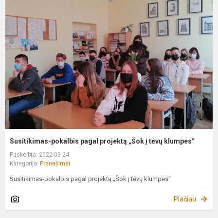
p
p
p
„
į
t
k
Susitikimas-pokalbis pagal projektą „Šok į tėvų klumpes“
Paskelbta: 2022-03-24
Kategorija:
Pranešimai
Susitikimas-pokalbis pagal projektą „Šok į tėvų klumpes“
Plačiau