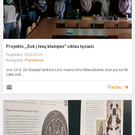
t
Projekto ,,Šok į tėvų klumpes” ciklas tęsiasi.
Paskelbta: 2022-03-29
Kategorija:
Pranešimai
ovo 25 d. 2b klasėje lankėsi Lino mama Irma Maruškienė, kuri yra ne tik
UAB Imfi...
Plačiau
L
S
2
u
p