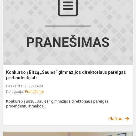
„
g
d
p
Konkurso į Biržų „Saulės“ gimnazijos direktoriaus pareigas
pretendentų atr...
Paskelbta: 2022-03-24
Kategorija:
Pranešimai
Konkurso į Biržų „Saulės“ gimnazijos direktoriaus pareigas
pretendentų atrankos...
Plačiau
S