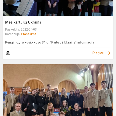
Mes kartu už Ukrainą
Paskelbta: 2022-04-03
Kategorija:
Pranešimai
Renginio,, įvykusio kovo 31 d. "Kartu už Ukrainą" informacija
Plačiau
"
O
f
"
b