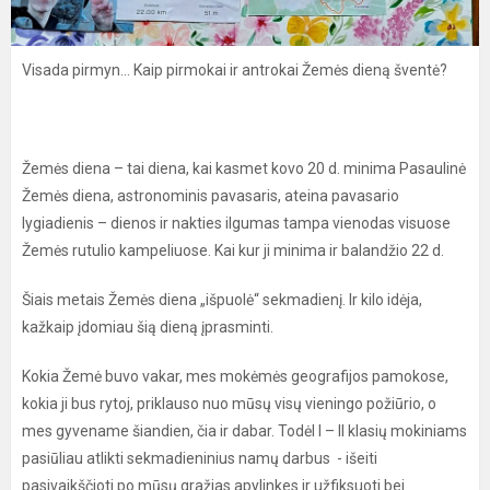
Visada pirmyn... Kaip pirmokai ir antrokai Žemės dieną šventė?
Žemės diena – tai diena, kai kasmet kovo 20 d. minima Pasaulinė
Žemės diena, astronominis pavasaris, ateina pavasario
lygiadienis – dienos ir nakties ilgumas tampa vienodas visuose
Žemės rutulio kampeliuose. Kai kur ji minima ir balandžio 22 d.
Šiais metais Žemės diena „išpuolė“ sekmadienį. Ir kilo idėja,
kažkaip įdomiau šią dieną įprasminti.
Kokia Žemė buvo vakar, mes mokėmės geografijos pamokose,
kokia ji bus rytoj, priklauso nuo mūsų visų vieningo požiūrio, o
mes gyvename šiandien, čia ir dabar. Todėl I – II klasių mokiniams
pasiūliau atlikti sekmadieninius namų darbus - išeiti
pasivaikščioti po mūsų gražias apylinkes ir užfiksuoti bei