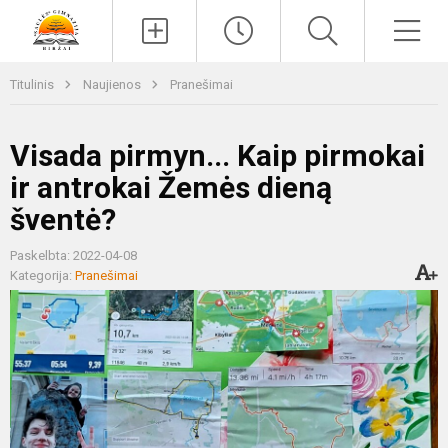
Paieška
Men
Titulinis
Naujienos
Pranešimai
Visada pirmyn... Kaip pirmokai
ir antrokai Žemės dieną
šventė?
Paskelbta: 2022-04-08
Kategorija:
Pranešimai