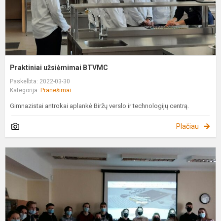
Praktiniai užsiėmimai BTVMC
Paskelbta: 2022-03-30
Kategorija:
Pranešimai
Gimnazistai antrokai aplankė Biržų verslo ir technologijų centrą.
Plačiau
P
,
į
t
k
c