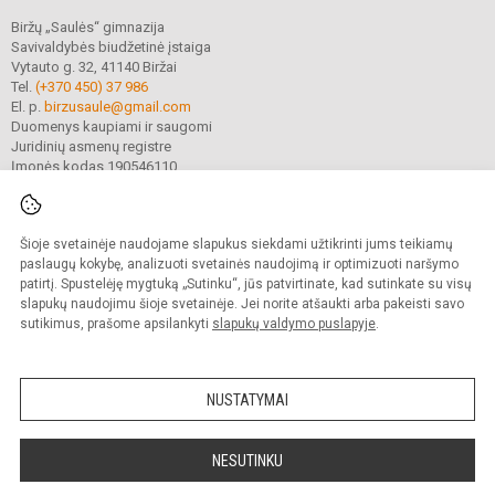
Biržų „Saulės“ gimnazija
Savivaldybės biudžetinė įstaiga
Vytauto g. 32, 41140 Biržai
Tel.
(+370 450) 37 986
El. p.
birzusaule@gmail.com
Duomenys kaupiami ir saugomi
Juridinių asmenų registre
Įmonės kodas 190546110
Šioje svetainėje naudojame slapukus siekdami užtikrinti jums teikiamų
© 2021. Biržų „Saulės“ gimnazija. Visos teisės saugomos.
Kopijuoti turinį be raštiško gimnazijos sutikimo griežtai draudžiama.
paslaugų kokybę, analizuoti svetainės naudojimą ir optimizuoti naršymo
patirtį. Spustelėję mygtuką „Sutinku“, jūs patvirtinate, kad sutinkate su visų
Prieinamumo paraiška
Slapukų valdymas
slapukų naudojimu šioje svetainėje. Jei norite atšaukti arba pakeisti savo
sutikimus, prašome apsilankyti
slapukų valdymo puslapyje
.
Sumanus būdas atnaujinti
mokyklos interneto
svetainę
NUSTATYMAI
NESUTINKU