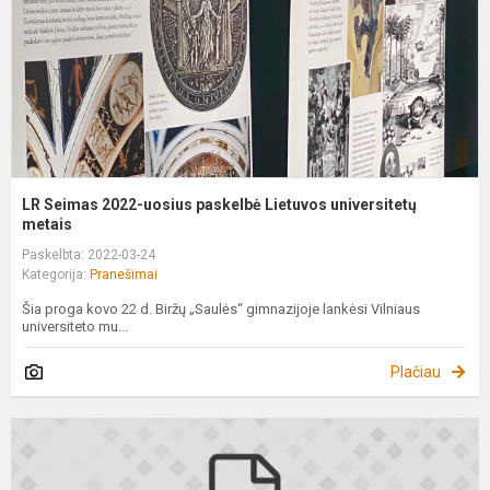
L
u
m
LR Seimas 2022-uosius paskelbė Lietuvos universitetų
metais
Paskelbta: 2022-03-24
Kategorija:
Pranešimai
Šia proga kovo 22 d. Biržų „Saulės“ gimnazijoje lankėsi Vilniaus
universiteto mu...
Plačiau
K
į
B