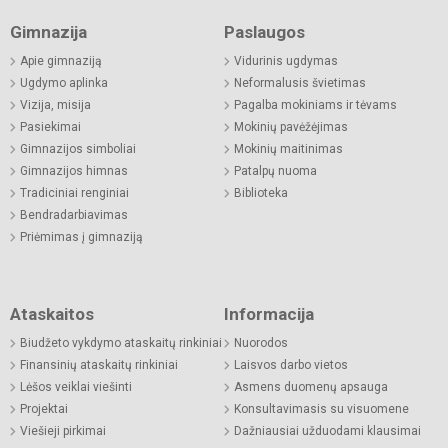
Gimnazija
Paslaugos
Apie gimnaziją
Vidurinis ugdymas
Ugdymo aplinka
Neformalusis švietimas
Vizija, misija
Pagalba mokiniams ir tėvams
Pasiekimai
Mokinių pavėžėjimas
Gimnazijos simboliai
Mokinių maitinimas
Gimnazijos himnas
Patalpų nuoma
Tradiciniai renginiai
Biblioteka
Bendradarbiavimas
Priėmimas į gimnaziją
Ataskaitos
Informacija
Biudžeto vykdymo ataskaitų rinkiniai
Nuorodos
Finansinių ataskaitų rinkiniai
Laisvos darbo vietos
Lėšos veiklai viešinti
Asmens duomenų apsauga
Projektai
Konsultavimasis su visuomene
Viešieji pirkimai
Dažniausiai užduodami klausimai