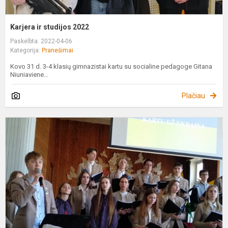
Karjera ir studijos 2022
Paskelbta: 2022-04-06
Kategorija:
Pranešimai
Kovo 31 d. 3-4 klasių gimnazistai kartu su socialine pedagoge Gitana
Niuniaviene...
Plačiau
M
k
u
U