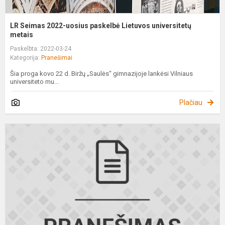
LR Seimas 2022-uosius paskelbė Lietuvos universitetų
metais
Paskelbta: 2022-03-24
Kategorija:
Pranešimai
Šia proga kovo 22 d. Biržų „Saulės“ gimnazijoje lankėsi Vilniaus
universiteto mu...
Plačiau
K
į
B
„
g
d
p