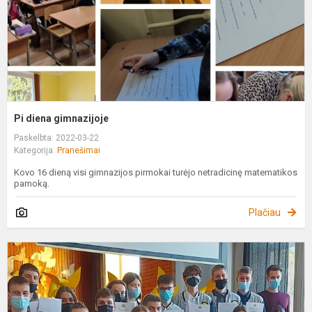
Pi diena gimnazijoje
Paskelbta: 2022-03-22
Kategorija:
Pranešimai
Kovo 16 dieną visi gimnazijos pirmokai turėjo netradicinę matematikos
pamoką.
Plačiau
P
"
p
t