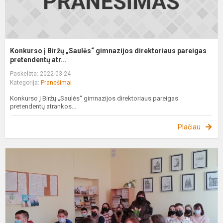
Konkurso į Biržų „Saulės“ gimnazijos direktoriaus pareigas
pretendentų atr...
Paskelbta: 2022-03-24
Kategorija:
Pranešimai
Konkurso į Biržų „Saulės“ gimnazijos direktoriaus pareigas
pretendentų atrankos...
Plačiau
S
p
p
p
„
į