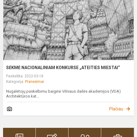
M
SĖKMĖ NACIONALINIAM KONKURSE „ATEITIES MIESTAI“
Paskelbta: 2022-03-18
Kategorija:
Pranešimai
Nugalėtojų paskelbimu baigėsi Vilniaus dailės akademijos (VDA)
Architektūros kat...
Plačiau