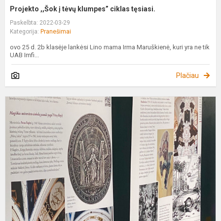
Projekto ,,Šok į tėvų klumpes” ciklas tęsiasi.
Paskelbta: 2022-03-29
Kategorija:
Pranešimai
ovo 25 d. 2b klasėje lankėsi Lino mama Irma Maruškienė, kuri yra ne tik
UAB Imfi...
Plačiau
L
S
2
u
p
L
u
m