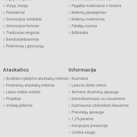
Vizija, misija
Pagalba mokiniams ir tėvams
Pasiekimai
Mokinių pavėžėjimas
Gimnazijos simboliai
Mokinių maitinimas
Gimnazijos himnas
Patalpų nuoma
Tradiciniai renginiai
Biblioteka
Bendradarbiavimas
Priėmimas į gimnaziją
Ataskaitos
Informacija
Biudžeto vykdymo ataskaitų rinkiniai
Nuorodos
Finansinių ataskaitų rinkiniai
Laisvos darbo vietos
Lėšos veiklai viešinti
Asmens duomenų apsauga
Projektai
Konsultavimasis su visuomene
Viešieji pirkimai
Dažniausiai užduodami klausimai
Pranešėjų apsauga
1,2% parama
Korupcijos prevencija
Civilinė sauga