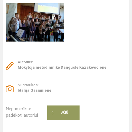
Autorius:
Mokytoja metodininikė Danguolė Kazakevičienė
Nuotraukos:
Idalija Gasiūnienė
Nepamirškite
0
AČIŪ
padėkoti autoriui