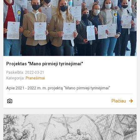
Projektas "Mano pirmieji tyrinėjimai"
Paskelbta: 2022-03-21
Kategorija:
Pranešimai
Apie 2021 - 2022 m. m. projektą "Mano pirmieji tyrinėjimai"
Plačiau
S
N
K
„