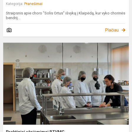
Kategorija:
Pranešimai
Straipsnis apie choro "Solis Ortus" išvyką į Klaipėdą, kur vyko chorinės
bendrij...
Plačiau
P
u
B