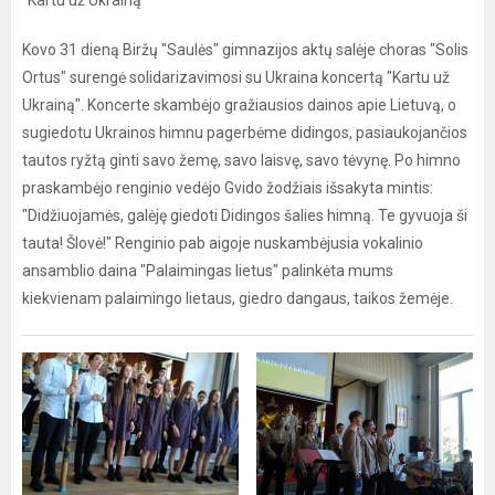
"Kartu už Ukrainą"
Kovo 31 dieną Biržų "Saulės" gimnazijos aktų salėje choras "Solis
Ortus" surengė solidarizavimosi su Ukraina koncertą "Kartu už
Ukrainą". Koncerte skambėjo gražiausios dainos apie Lietuvą, o
sugiedotu Ukrainos himnu pagerbėme didingos, pasiaukojančios
tautos ryžtą ginti savo žemę, savo laisvę, savo tėvynę. Po himno
praskambėjo renginio vedėjo Gvido žodžiais išsakyta mintis:
"Didžiuojamės, galėję giedoti Didingos šalies himną. Te gyvuoja ši
tauta! Šlovė!" Renginio pab aigoje nuskambėjusia vokalinio
ansamblio daina "Palaimingas lietus" palinkėta mums
kiekvienam palaimingo lietaus, giedro dangaus, taikos žemėje.