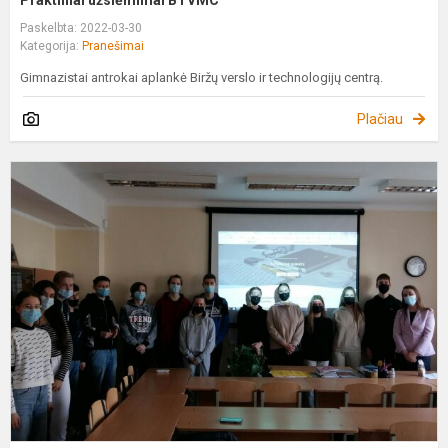
Praktiniai užsiėmimai BTVMC
Paskelbta: 2022-03-30
Kategorija:
Pranešimai
Gimnazistai antrokai aplankė Biržų verslo ir technologijų centrą.
Plačiau
P
,
į
t
k
c
t