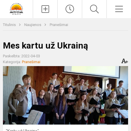
Paieška
Men
Titulinis
Naujienos
Pranešimai
Mes kartu už Ukrainą
Paskelbta: 2022-04-03
Kategorija:
Pranešimai