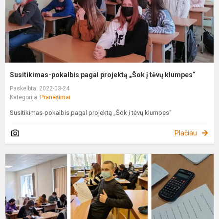
t
k
Susitikimas-pokalbis pagal projektą „Šok į tėvų klumpes“
Paskelbta: 2022-03-24
Kategorija:
Pranešimai
Susitikimas-pokalbis pagal projektą „Šok į tėvų klumpes“
Plačiau
P
d
g