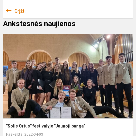
Grįžti
Ankstesnės naujienos
"
O
f
"
b
"Solis Ortus" festivalyje "Jaunoji banga"
Paskelbta: 2022-04-03