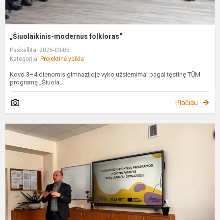
„Šiuolaikinis-modernus folkloras“
Paskelbta: 2025-03-05
Kategorija:
Projektinė veikla
Kovo 3–4 dienomis gimnazijoje vyko užsiėmimai pagal tęstinę TŪM
programą „Šiuola...
Plačiau
P
m
ž
a
B
"
g
m