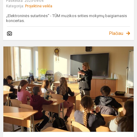
Paskelbta: 2025-04-04
Kategorija:
Projektinė veikla
„Elektroninės sutartinės“ - TŪM muzikos srities mokymų baigiamasis
koncertas.
Plačiau
S
t
B
,
g