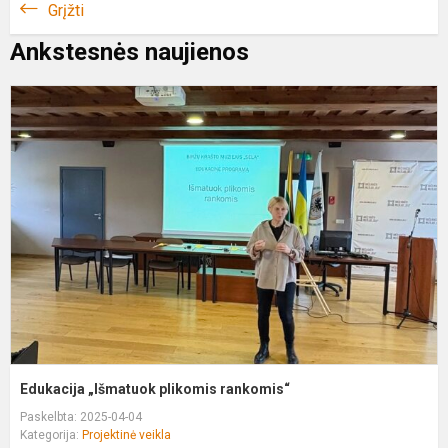
Grįžti
Ankstesnės naujienos
E
„
p
r
Edukacija „Išmatuok plikomis rankomis“
Paskelbta: 2025-04-04
Kategorija:
Projektinė veikla