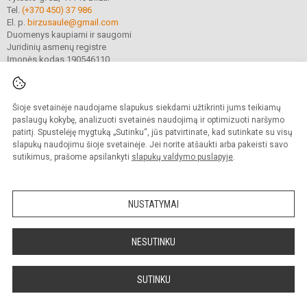
Tel.
(+370 450) 37 986
El. p.
birzusaule@gmail.com
Duomenys kaupiami ir saugomi
Juridinių asmenų registre
Įmonės kodas 190546110
Šioje svetainėje naudojame slapukus siekdami užtikrinti jums teikiamų
© 2021. Biržų „Saulės“ gimnazija. Visos teisės saugomos.
Kopijuoti turinį be raštiško gimnazijos sutikimo griežtai draudžiama.
paslaugų kokybę, analizuoti svetainės naudojimą ir optimizuoti naršymo
patirtį. Spustelėję mygtuką „Sutinku“, jūs patvirtinate, kad sutinkate su visų
Prieinamumo paraiška
Slapukų valdymas
slapukų naudojimu šioje svetainėje. Jei norite atšaukti arba pakeisti savo
sutikimus, prašome apsilankyti
slapukų valdymo puslapyje
.
Sumanus būdas atnaujinti
mokyklos interneto
svetainę
NUSTATYMAI
NESUTINKU
SUTINKU