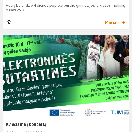
Vėsią balandžio 4 dienos popietę būrelis gimnazijos Ia klasės mokinių
dalyvavo B...
Plačiau
K
į
k
Kviečiame į koncertą!