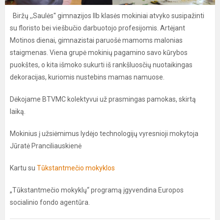
Biržų ,,Saulės'' gimnazijos IIb klasės mokiniai atvyko susipažinti
su floristo bei viešbučio darbuotojo profesijomis. Artėjant
Motinos dienai, gimnazistai paruošė mamoms malonias
staigmenas. Viena grupė mokinių pagamino savo kūrybos
puokštes, o kita išmoko sukurti iš rankšluosčių nuotaikingas
dekoracijas, kuriomis nustebins mamas namuose.
Dėkojame BTVMC kolektyvui už prasmingas pamokas, skirtą
laiką.
Mokinius į užsiėmimus lydėjo technologijų vyresnioji mokytoja
Jūratė Pranciliauskienė
Kartu su
Tūkstantmečio mokyklos
„Tūkstantmečio mokyklų“ programą įgyvendina Europos
socialinio fondo agentūra.