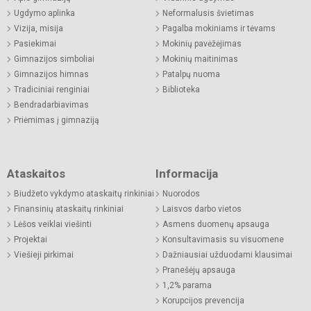
Ugdymo aplinka
Neformalusis švietimas
Vizija, misija
Pagalba mokiniams ir tėvams
Pasiekimai
Mokinių pavėžėjimas
Gimnazijos simboliai
Mokinių maitinimas
Gimnazijos himnas
Patalpų nuoma
Tradiciniai renginiai
Biblioteka
Bendradarbiavimas
Priėmimas į gimnaziją
Ataskaitos
Informacija
Biudžeto vykdymo ataskaitų rinkiniai
Nuorodos
Finansinių ataskaitų rinkiniai
Laisvos darbo vietos
Lėšos veiklai viešinti
Asmens duomenų apsauga
Projektai
Konsultavimasis su visuomene
Viešieji pirkimai
Dažniausiai užduodami klausimai
Pranešėjų apsauga
1,2% parama
Korupcijos prevencija