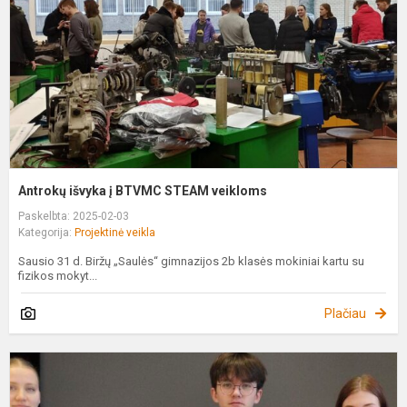
S
v
Antrokų išvyka į BTVMC STEAM veikloms
Paskelbta: 2025-02-03
Kategorija:
Projektinė veikla
Sausio 31 d. Biržų „Saulės“ gimnazijos 2b klasės mokiniai kartu su
fizikos mokyt...
Plačiau
M
s
k