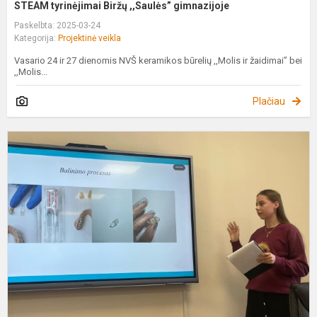
STEAM tyrinėjimai Biržų ,,Saulės” gimnazijoje
Paskelbta: 2025-03-24
Kategorija:
Projektinė veikla
Vasario 24 ir 27 dienomis NVŠ keramikos būrelių ,,Molis ir žaidimai” bei
,,Molis...
Plačiau
P
„
p
t