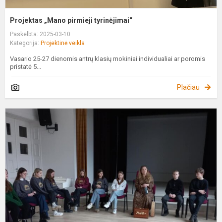
Projektas „Mano pirmieji tyrinėjimai“
Paskelbta: 2025-03-10
Kategorija:
Projektinė veikla
Vasario 25-27 dienomis antrų klasių mokiniai individualiai ar poromis
pristatė 5...
Plačiau
„
m
f