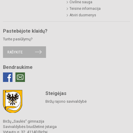
Civilinė sauga
Teisinė informacija
Atviri duomenys
Pastebėjote klaidų?
Turite pasiūlymų?
RAŠYKITE
Bendraukime
Steigėjas
Biržų rajono savivaldybė
Biržų „Saulės“ gimnazija
Savivaldybės biudžetinė įstaiga
Vytauto g. 32, 41140 Biržai