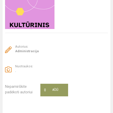
Autorius:
Administracija
Nuotraukos:
.
Nepamirškite
0
AČIŪ
padėkoti autoriui