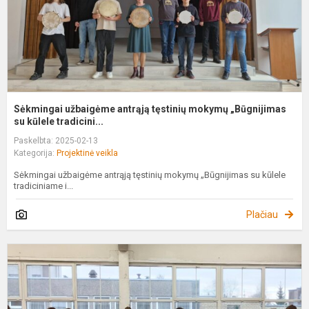
su
Sėkmingai užbaigėme antrąją tęstinių mokymų „Būgnijimas
su kūlele tradicini...
Paskelbta: 2025-02-13
Kategorija:
Projektinė veikla
Sėkmingai užbaigėme antrąją tęstinių mokymų „Būgnijimas su kūlele
tradiciniame i...
Plačiau
A
i
į
B