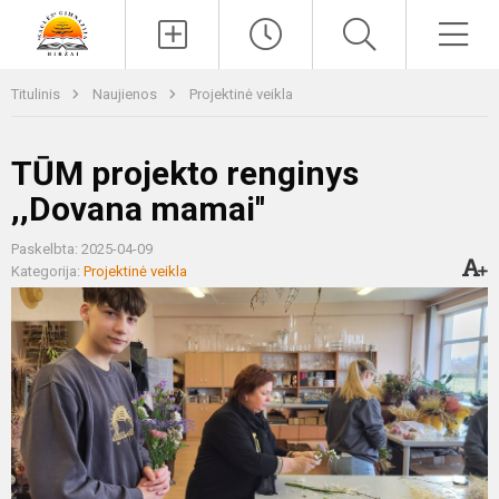
Paieška
Men
Titulinis
Naujienos
Projektinė veikla
TŪM projekto renginys
,,Dovana mamai''
Paskelbta: 2025-04-09
Kategorija:
Projektinė veikla