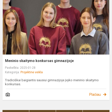
g
Meninio skaitymo konkursas gimnazijoje
Paskelbta: 2025-01-28
Kategorija:
Projektinė veikla
Tradiciškai baigiantis sausiui gimnazijoje įvyko meninio skaitymo
konkursas.
Plačiau