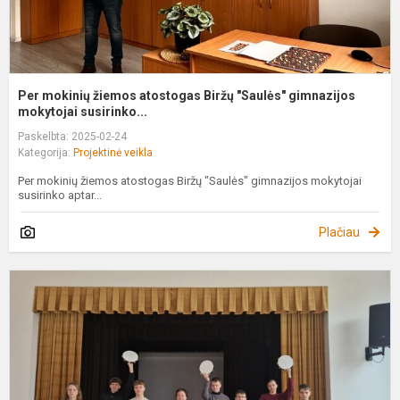
Per mokinių žiemos atostogas Biržų "Saulės" gimnazijos
mokytojai susirinko...
Paskelbta: 2025-02-24
Kategorija:
Projektinė veikla
Per mokinių žiemos atostogas Biržų "Saulės" gimnazijos mokytojai
susirinko aptar...
Plačiau
S
u
a
t
m
„