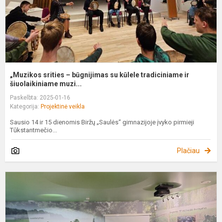
t
ir
ši
„Muzikos srities – būgnijimas su kūlele tradiciniame ir
šiuolaikiniame muzi...
Paskelbta: 2025-01-16
Kategorija:
Projektinė veikla
Sausio 14 ir 15 dienomis Biržų „Saulės“ gimnazijoje įvyko pirmieji
Tūkstantmečio...
Plačiau
G
p
k
a