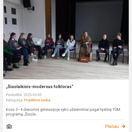
„
m
f
„Šiuolaikinis-modernus folkloras“
Paskelbta: 2025-03-05
Kategorija:
Projektinė veikla
Kovo 3–4 dienomis gimnazijoje vyko užsiėmimai pagal tęstinę TŪM
programą „Šiuola...
Plačiau