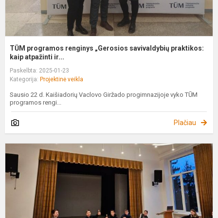
TŪM programos renginys „Gerosios savivaldybių praktikos:
kaip atpažinti ir...
Paskelbta: 2025-01-23
Kategorija:
Projektinė veikla
Sausio 22 d. Kaišiadorių Vaclovo Giržado progimnazijoje vyko TŪM
programos rengi...
Plačiau
„
s
–
b
s
k