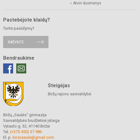
Atviri duomenys
Pastebėjote klaidų?
Turite pasiūlymų?
RAŠYKITE
Bendraukime
Steigėjas
Biržų rajono savivaldybė
Biržų „Saulės“ gimnazija
Savivaldybės biudžetinė įstaiga
Vytauto g. 32, 41140 Biržai
Tel.
(+370 450) 37 986
El. p.
birzusaule@gmail.com