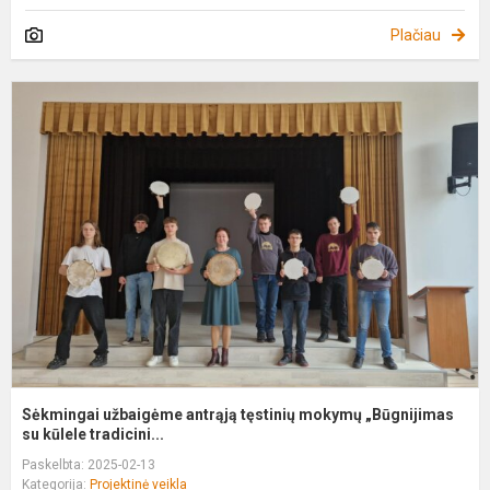
Plačiau
S
u
a
t
m
„
su
Sėkmingai užbaigėme antrąją tęstinių mokymų „Būgnijimas
su kūlele tradicini...
Paskelbta: 2025-02-13
Kategorija:
Projektinė veikla