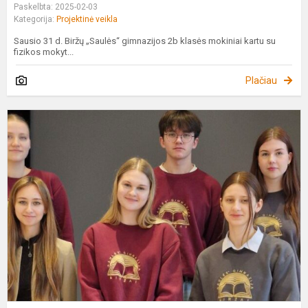
Paskelbta: 2025-02-03
Kategorija:
Projektinė veikla
Sausio 31 d. Biržų „Saulės“ gimnazijos 2b klasės mokiniai kartu su
fizikos mokyt...
Plačiau
M
s
k
g