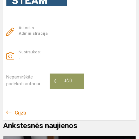
Autorius:
Administracija
Nuotraukos:
.
Nepamirškite
0
AČIŪ
padėkoti autoriui
Grįžti
Ankstesnės naujienos