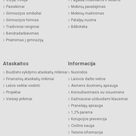
Pasiekimai
Mokinių pavėžėjimas
Gimnazijos simboliai
Mokinių maitinimas
Gimnazijos himnas
Patalpų nuoma
Tradiciniai renginiai
Biblioteka
Bendradarbiavimas
Priėmimas į gimnaziją
Ataskaitos
Informacija
Biudžeto vykdymo ataskaitų rinkiniai
Nuorodos
Finansinių ataskaitų rinkiniai
Laisvos darbo vietos
Lėšos veiklai viešinti
Asmens duomenų apsauga
Projektai
Konsultavimasis su visuomene
Viešieji pirkimai
Dažniausiai užduodami klausimai
Pranešėjų apsauga
1,2% parama
Korupcijos prevencija
Civilinė sauga
Teisinė informacija