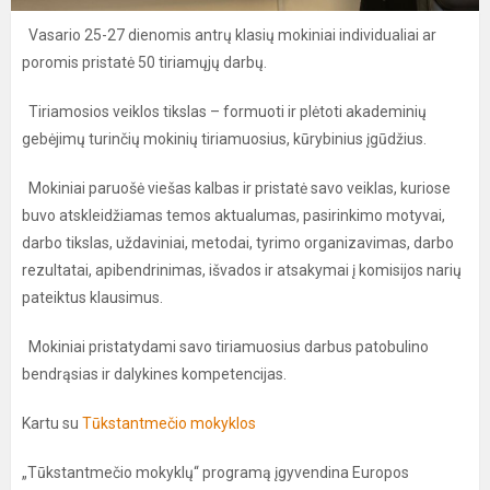
Vasario 25-27 dienomis antrų klasių mokiniai individualiai ar
poromis pristatė 50 tiriamųjų darbų.
Tiriamosios veiklos tikslas – formuoti ir plėtoti akademinių
gebėjimų turinčių mokinių tiriamuosius, kūrybinius įgūdžius.
Mokiniai paruošė viešas kalbas ir pristatė savo veiklas, kuriose
buvo atskleidžiamas temos aktualumas, pasirinkimo motyvai,
darbo tikslas, uždaviniai, metodai, tyrimo organizavimas, darbo
rezultatai, apibendrinimas, išvados ir atsakymai į komisijos narių
pateiktus klausimus.
Mokiniai pristatydami savo tiriamuosius darbus patobulino
bendrąsias ir dalykines kompetencijas.
Kartu su
Tūkstantmečio mokyklos
„Tūkstantmečio mokyklų“ programą įgyvendina Europos