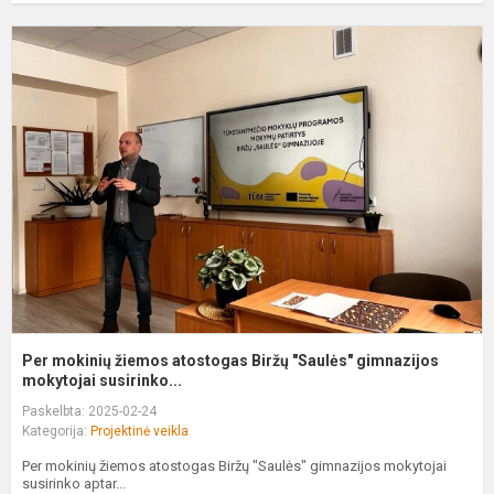
P
m
ž
a
B
"
g
m
Per mokinių žiemos atostogas Biržų "Saulės" gimnazijos
mokytojai susirinko...
Paskelbta: 2025-02-24
Kategorija:
Projektinė veikla
Per mokinių žiemos atostogas Biržų "Saulės" gimnazijos mokytojai
susirinko aptar...