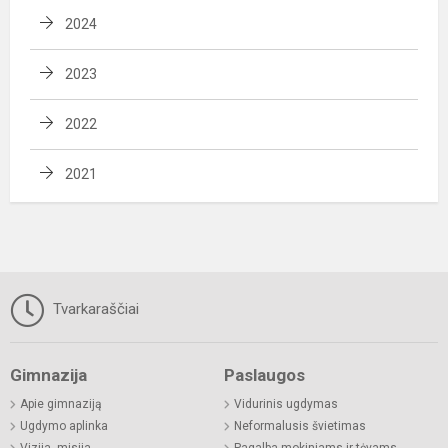
2024
2023
2022
2021
Tvarkaraščiai
Gimnazija
Paslaugos
Apie gimnaziją
Vidurinis ugdymas
Ugdymo aplinka
Neformalusis švietimas
Vizija, misija
Pagalba mokiniams ir tėvams