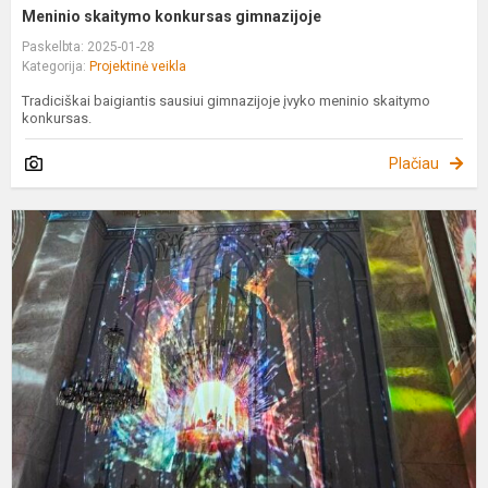
Meninio skaitymo konkursas gimnazijoje
Paskelbta: 2025-01-28
Kategorija:
Projektinė veikla
Tradiciškai baigiantis sausiui gimnazijoje įvyko meninio skaitymo
konkursas.
Plačiau
T
„
ir
t
s
e
u
c.