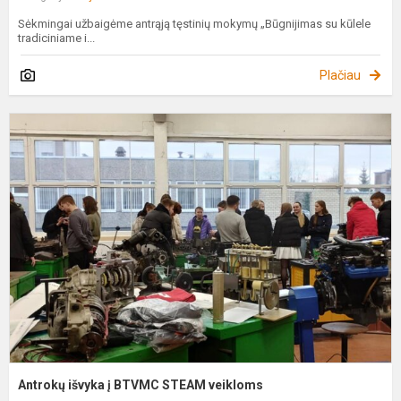
Sėkmingai užbaigėme antrąją tęstinių mokymų „Būgnijimas su kūlele
tradiciniame i...
Plačiau
A
i
į
B
S
v
Antrokų išvyka į BTVMC STEAM veikloms