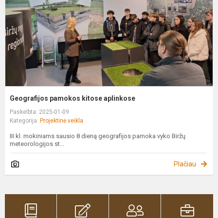
Geografijos pamokos kitose aplinkose
Paskelbta: 2025-01-09
Kategorija:
Projektinė veikla
III kl. mokiniams sausio 8 dieną geografijos pamoka vyko Biržų
meteorologijos st...
Plačiau