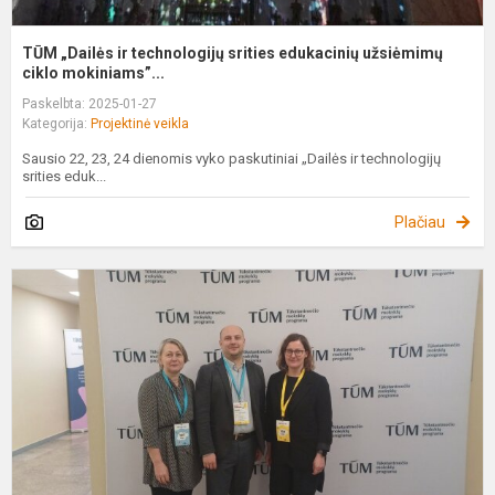
TŪM „Dailės ir technologijų srities edukacinių užsiėmimų
ciklo mokiniams”...
Paskelbta: 2025-01-27
Kategorija:
Projektinė veikla
Sausio 22, 23, 24 dienomis vyko paskutiniai „Dailės ir technologijų
srities eduk...
Plačiau
T
p
r
„
s
p
k.