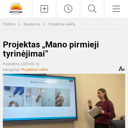
Paieška
Men
Titulinis
Naujienos
Projektinė veikla
Projektas „Mano pirmieji
tyrinėjimai“
Paskelbta: 2025-03-10
Kategorija:
Projektinė veikla