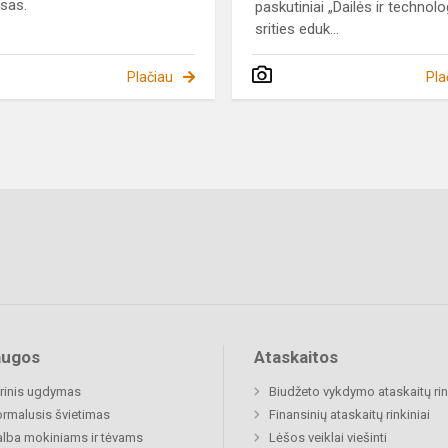
sas.
paskutiniai „Dailės ir technolo
srities eduk...
Plačiau
Pla
augos
Ataskaitos
rinis ugdymas
Biudžeto vykdymo ataskaitų rin
rmalusis švietimas
Finansinių ataskaitų rinkiniai
lba mokiniams ir tėvams
Lėšos veiklai viešinti