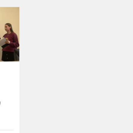
Projektas
„Mano
pirmieji
tyrinėjimai“
ų