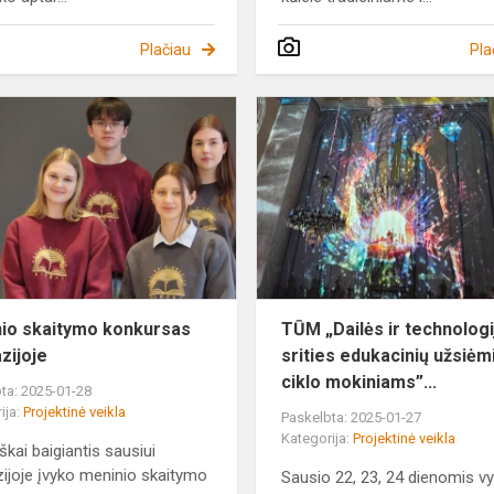
Plačiau
Pla
Meninio
skaitymo
konkursas
gimnazijoje
io skaitymo konkursas
TŪM „Dailės ir technologi
zijoje
srities edukacinių užsiė
ciklo mokiniams”...
ta: 2025-01-28
ija:
Projektinė veikla
Paskelbta: 2025-01-27
Kategorija:
Projektinė veikla
škai baigiantis sausiui
ijoje įvyko meninio skaitymo
Sausio 22, 23, 24 dienomis v