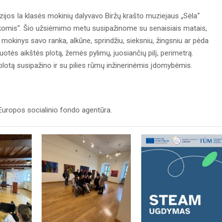
ijos Ia klasės mokinių dalyvavo Biržų krašto muziejaus „Sėla“
komis“. Šio užsiėmimo metu susipažinome su senaisiais matais,
mokinys savo ranka, alkūne, sprindžiu, sieksniu, žingsniu ar pėda
iuotės aikštės plotą, žemės pylimų, juosiančių pilį, perimetrą.
 plotą susipažino ir su pilies rūmų inžinerinėmis įdomybėmis.
uropos socialinio fondo agentūra.