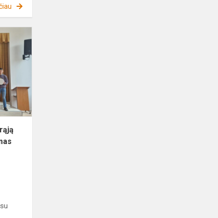
čiau
Sėkmingai
užbaigėme
antrąją
tęstinių
mokymų
„Būgnijimas
su...
rąją
imas
 su