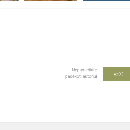
Nepamirškite
0
AČIŪ
padėkoti autoriui