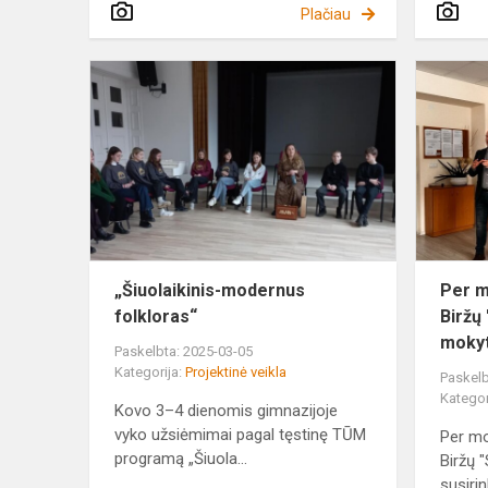
Plačiau
„Šiuolaikinis
modernus
folkloras“
„Šiuolaikinis-modernus
Per m
folkloras“
Biržų
mokyto
Paskelbta: 2025-03-05
Kategorija:
Projektinė veikla
Paskelb
Kategor
Kovo 3–4 dienomis gimnazijoje
vyko užsiėmimai pagal tęstinę TŪM
Per mo
programą „Šiuola...
Biržų 
susirin