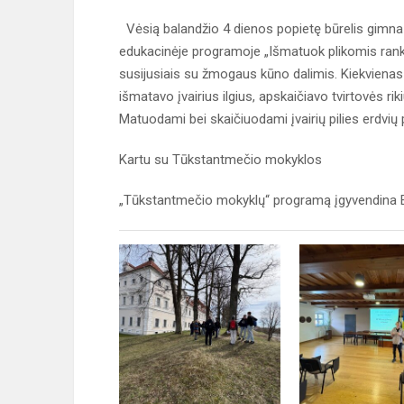
Vėsią balandžio 4 dienos popietę būrelis gimnaz
edukacinėje programoje „Išmatuok plikomis ran
susijusiais su žmogaus kūno dalimis. Kiekvienas 
išmatavo įvairius ilgius, apskaičiavo tvirtovės rik
Matuodami bei skaičiuodami įvairių pilies erdvių
Kartu su Tūkstantmečio mokyklos
„Tūkstantmečio mokyklų“ programą įgyvendina E