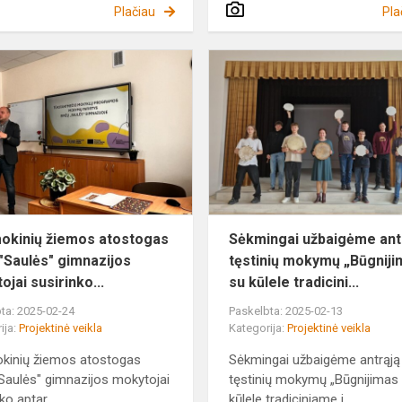
Plačiau
Pla
-
Per
mokinių
žiemos
atostogas
Biržų
"Saulės"
gimnazijos
moky...
okinių žiemos atostogas
Sėkmingai užbaigėme ant
 "Saulės" gimnazijos
tęstinių mokymų „Būgnij
jai susirinko...
su kūlele tradicini...
ta: 2025-02-24
Paskelbta: 2025-02-13
ija:
Projektinė veikla
Kategorija:
Projektinė veikla
kinių žiemos atostogas
Sėkmingai užbaigėme antrąją
"Saulės" gimnazijos mokytojai
tęstinių mokymų „Būgnijimas
ko aptar...
kūlele tradiciniame i...