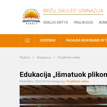
BIRŽŲ „SAULĖS“ GIMNAZIJA
VEIKLOS SRITYS
PASLAUGOS
ADMI
PRADŽIA
UGDYMAS
PAGALBA MOKINIAMS IR 
Titulinis
Naujienos
Projektinė veikla
Edukacija „Išmatuok pliko
Paskelbta: 2025-04-04
Kategorija:
Projektinė veikla