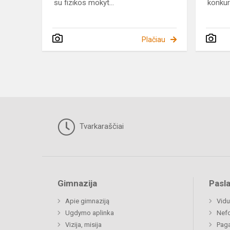
su fizikos mokyt...
konkur
Plačiau
Tvarkaraščiai
Gimnazija
Pasl
Apie gimnaziją
Vidu
Ugdymo aplinka
Nefo
Vizija, misija
Paga