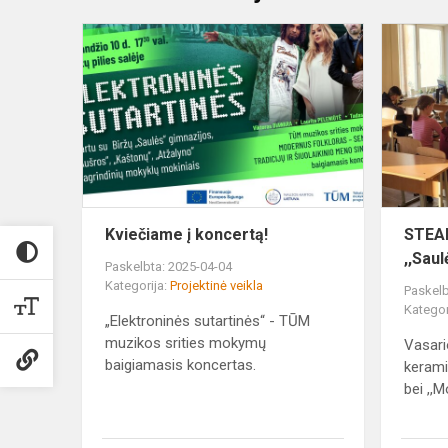
Kviečiame
į
koncertą!
Kviečiame į koncertą!
STEAM
,,Sau
Paskelbta: 2025-04-04
Kategorija:
Projektinė veikla
Paskelb
Kategor
„Elektroninės sutartinės“ - TŪM
muzikos srities mokymų
Vasari
baigiamasis koncertas.
keramik
bei ,,Mo