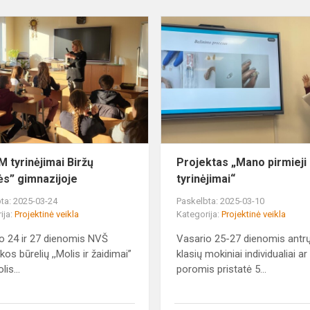
STEAM
tyrinėjimai
Biržų
,,Saulės”
gimnazijoje
 tyrinėjimai Biržų
Projektas „Mano pirmieji
lės” gimnazijoje
tyrinėjimai“
ta: 2025-03-24
Paskelbta: 2025-03-10
ija:
Projektinė veikla
Kategorija:
Projektinė veikla
o 24 ir 27 dienomis NVŠ
Vasario 25-27 dienomis antr
os būrelių ,,Molis ir žaidimai”
klasių mokiniai individualiai ar
lis...
poromis pristatė 5...