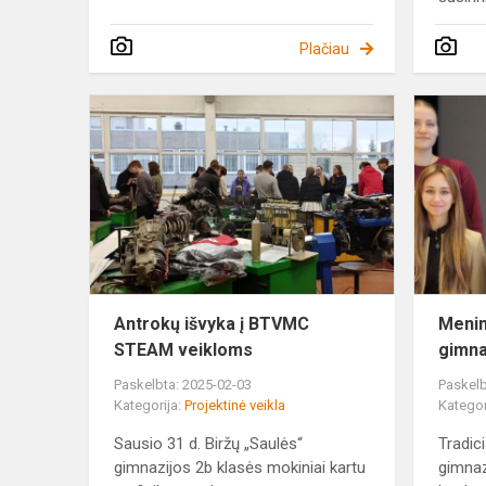
Plačiau
Antrokų
išvyka
į
BTVMC
STEAM
veikloms
Antrokų išvyka į BTVMC
Menin
STEAM veikloms
gimna
Paskelbta: 2025-02-03
Paskelb
Kategorija:
Projektinė veikla
Kategor
Sausio 31 d. Biržų „Saulės“
Tradici
gimnazijos 2b klasės mokiniai kartu
gimnaz