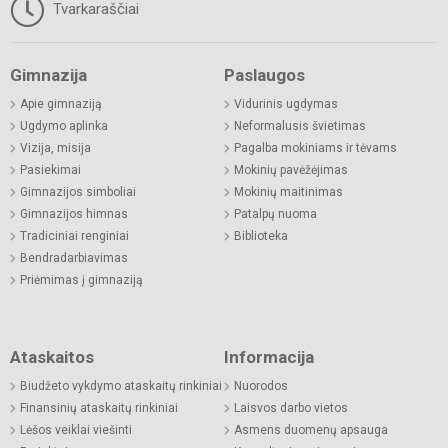
Tvarkaraščiai
Gimnazija
Paslaugos
Apie gimnaziją
Vidurinis ugdymas
Ugdymo aplinka
Neformalusis švietimas
Vizija, misija
Pagalba mokiniams ir tėvams
Pasiekimai
Mokinių pavėžėjimas
Gimnazijos simboliai
Mokinių maitinimas
Gimnazijos himnas
Patalpų nuoma
Tradiciniai renginiai
Biblioteka
Bendradarbiavimas
Priėmimas į gimnaziją
Ataskaitos
Informacija
Biudžeto vykdymo ataskaitų rinkiniai
Nuorodos
Finansinių ataskaitų rinkiniai
Laisvos darbo vietos
Lėšos veiklai viešinti
Asmens duomenų apsauga