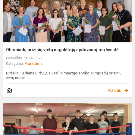
Olimpiadų prizinių vietų nugalėtojų apdovanojimų šventė
Paskelbta: 2024-06-21
Kategorija:
Pranešimai
Birželio 18 dieną Biržų „Saulės“ gimnazijoje vyko olimpiadų prizinių
vietų nugal...
Plačiau
F
u
p
b