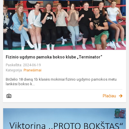
k
„
Fizinio ugdymo pamoka bokso klube „Terminator“
Paskelbta: 2024-06-19
Kategorija:
Pranešimai
Birželio 18 dieną 1b klasės mokiniai fizinio ugdymo pamokos metu
lankėsi bokso k...
Plačiau
,
B