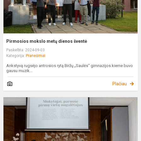
Pirmosios mokslo metų dienos šventė
Paskelbta: 2024-09-03
Kategorija:
Pranešimai
Ankstyvą rugsėjo antrosios rytą Biržų „Saulės“ gimnazijos kieme buvo
gausu muzik...
Plačiau
O
p
v
n
a
š