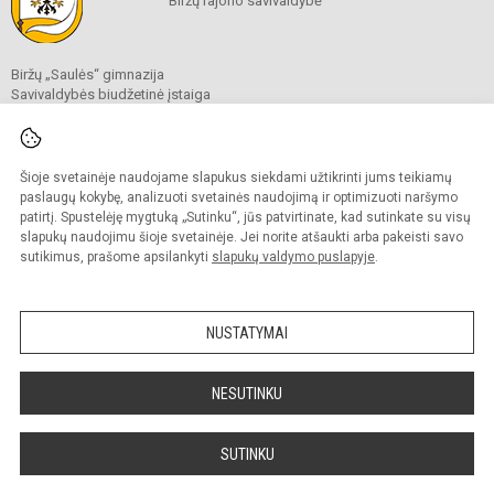
Biržų rajono savivaldybė
Biržų „Saulės“ gimnazija
Savivaldybės biudžetinė įstaiga
Vytauto g. 32, 41140 Biržai
Tel.
(+370 450) 37 986
El. p.
birzusaule@gmail.com
Duomenys kaupiami ir saugomi
Šioje svetainėje naudojame slapukus siekdami užtikrinti jums teikiamų
Juridinių asmenų registre
paslaugų kokybę, analizuoti svetainės naudojimą ir optimizuoti naršymo
Įmonės kodas 190546110
patirtį. Spustelėję mygtuką „Sutinku“, jūs patvirtinate, kad sutinkate su visų
slapukų naudojimu šioje svetainėje. Jei norite atšaukti arba pakeisti savo
sutikimus, prašome apsilankyti
slapukų valdymo puslapyje
.
© 2021. Biržų „Saulės“ gimnazija. Visos teisės saugomos.
Kopijuoti turinį be raštiško gimnazijos sutikimo griežtai draudžiama.
NUSTATYMAI
Prieinamumo paraiška
Slapukų valdymas
Sumanus būdas atnaujinti
NESUTINKU
mokyklos interneto
svetainę
SUTINKU