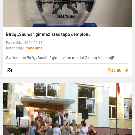
Biržų „Saulės“ gimnazistas tapo čempionu
Paskelbta: 2024-09-17
Kategorija:
Pranešimai
Sveikiname Biržų „Saulės“ gimnazijos mokinį Gintarą Variakojį!
Plačiau
P
m
m
d
š