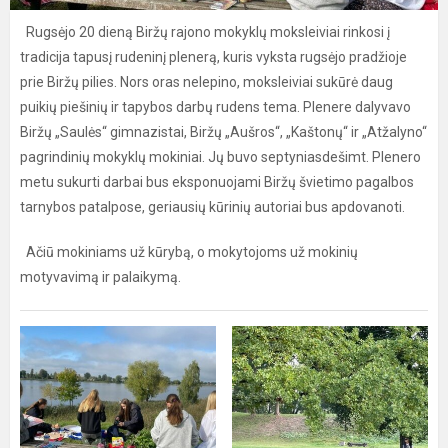
Rugsėjo 20 dieną Biržų rajono mokyklų moksleiviai rinkosi į
tradicija tapusį rudeninį plenerą, kuris vyksta rugsėjo pradžioje
prie Biržų pilies. Nors oras nelepino, moksleiviai sukūrė daug
puikių piešinių ir tapybos darbų rudens tema. Plenere dalyvavo
Biržų „Saulės“ gimnazistai, Biržų „Aušros“, „Kaštonų“ ir „Atžalyno“
pagrindinių mokyklų mokiniai. Jų buvo septyniasdešimt. Plenero
metu sukurti darbai bus eksponuojami Biržų švietimo pagalbos
tarnybos patalpose, geriausių kūrinių autoriai bus apdovanoti.
Ačiū mokiniams už kūrybą, o mokytojoms už mokinių
motyvavimą ir palaikymą.