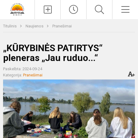
Paieška
Men
Titulinis
Naujienos
Pranešimai
„KŪRYBINĖS PATIRTYS“
pleneras „Jau ruduo...“
Paskelbta: 2024-09-24
Kategorija:
Pranešimai