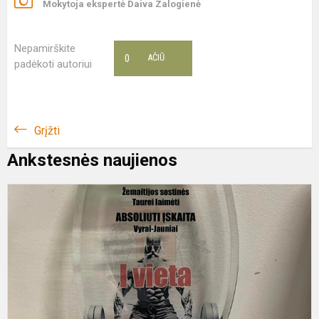
Mokytoja ekspertė Daiva Zalogienė
Nepamirškite
0
AČIŪ
padėkoti autoriui
Grįžti
Ankstesnės naujienos
B
„
g
t
č