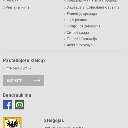
Projektai
Konsultavimasis su visuomene
Viešieji pirkimai
Dažniausiai užduodami klausimai
Pranešėjų apsauga
1,2% parama
Korupcijos prevencija
Civilinė sauga
Teisinė informacija
Atviri duomenys
Pastebėjote klaidų?
Turite pasiūlymų?
RAŠYKITE
Bendraukime
Steigėjas