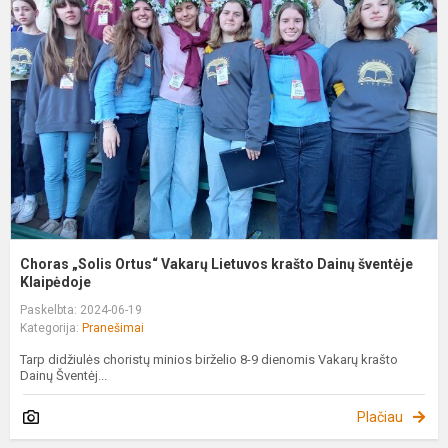
O
V
L
k
D
š
Choras „Solis Ortus“ Vakarų Lietuvos krašto Dainų šventėje
Klaipėdoje
Paskelbta: 2024-06-19
Kategorija:
Pranešimai
Tarp didžiulės choristų minios birželio 8-9 dienomis Vakarų krašto
Dainų Šventėj...
Plačiau