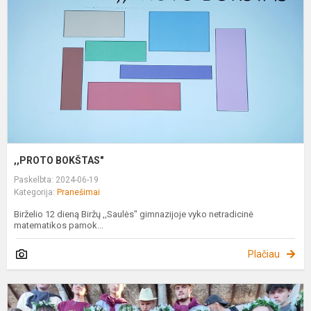
,,PROTO BOKŠTAS"
Paskelbta: 2024-06-19
Kategorija:
Pranešimai
Birželio 12 dieną Biržų ,,Saulės" gimnazijoje vyko netradicinė
matematikos pamok...
Plačiau
C
„