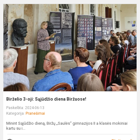
B
3
oj
S
d
B
Birželio 3-oji: Sąjūdžio diena Biržuose!
Paskelbta: 2024-06-13
Kategorija:
Pranešimai
Minint Sąjūdžio dieną, Biržų „Saulės“ gimnazijos II a klasės mokiniai
kartu su i...