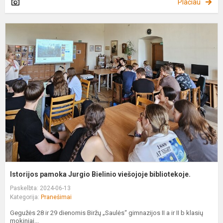
Plačiau
I
p
J
B
v
b
Istorijos pamoka Jurgio Bielinio viešojoje bibliotekoje.
Paskelbta: 2024-06-13
Kategorija:
Pranešimai
Gegužės 28 ir 29 dienomis Biržų „Saulės“ gimnazijos II a ir II b klasių
mokiniai...