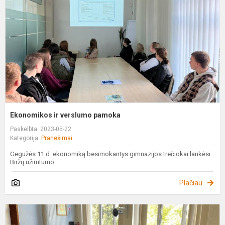
p
Ekonomikos ir verslumo pamoka
Paskelbta: 2023-05-22
Kategorija:
Pranešimai
Gegužės 11 d. ekonomiką besimokantys gimnazijos trečiokai lankėsi
Biržų užimtumo...
Plačiau
E
d