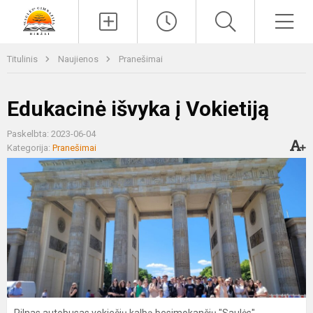
Paieška
Men
Titulinis
Naujienos
Pranešimai
Edukacinė išvyka į Vokietiją
Paskelbta: 2023-06-04
Kategorija:
Pranešimai