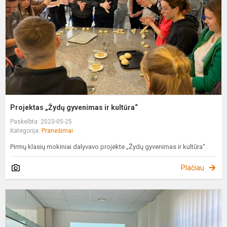
k
Projektas „Žydų gyvenimas ir kultūra“
Paskelbta: 2023-05-25
Kategorija:
Pranešimai
Pirmų klasių mokiniai dalyvavo projekte „Žydų gyvenimas ir kultūra“.
Plačiau
E
ir
v