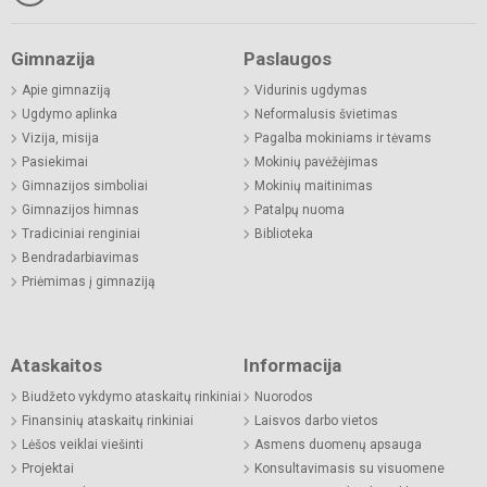
Gimnazija
Paslaugos
Apie gimnaziją
Vidurinis ugdymas
Ugdymo aplinka
Neformalusis švietimas
Vizija, misija
Pagalba mokiniams ir tėvams
Pasiekimai
Mokinių pavėžėjimas
Gimnazijos simboliai
Mokinių maitinimas
Gimnazijos himnas
Patalpų nuoma
Tradiciniai renginiai
Biblioteka
Bendradarbiavimas
Priėmimas į gimnaziją
Ataskaitos
Informacija
Biudžeto vykdymo ataskaitų rinkiniai
Nuorodos
Finansinių ataskaitų rinkiniai
Laisvos darbo vietos
Lėšos veiklai viešinti
Asmens duomenų apsauga
Projektai
Konsultavimasis su visuomene