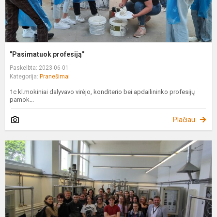
"Pasimatuok profesiją"
Paskelbta: 2023-06-01
Kategorija:
Pranešimai
1c kl.mokiniai dalyvavo virėjo, konditerio bei apdailininko profesijų
pamok...
Plačiau
P
"
k