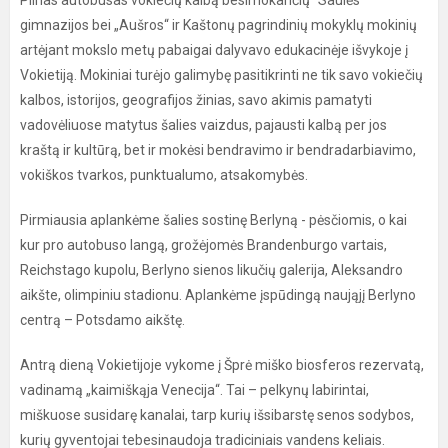
Pilnas autobusas vokiečių kalbą besimokančių "Saulės"
gimnazijos bei „Aušros“ ir Kaštonų pagrindinių mokyklų mokinių
artėjant mokslo metų pabaigai dalyvavo edukacinėje išvykoje į
Vokietiją. Mokiniai turėjo galimybę pasitikrinti ne tik savo vokiečių
kalbos, istorijos, geografijos žinias, savo akimis pamatyti
vadovėliuose matytus šalies vaizdus, pajausti kalbą per jos
kraštą ir kultūrą, bet ir mokėsi bendravimo ir bendradarbiavimo,
vokiškos tvarkos, punktualumo, atsakomybės.
Pirmiausia aplankėme šalies sostinę Berlyną - pėsčiomis, o kai
kur pro autobuso langą, grožėjomės Brandenburgo vartais,
Reichstago kupolu, Berlyno sienos likučių galerija, Aleksandro
aikšte, olimpiniu stadionu. Aplankėme įspūdingą naująjį Berlyno
centrą – Potsdamo aikštę.
Antrą dieną Vokietijoje vykome į Šprė miško biosferos rezervatą,
vadinamą „kaimiškąja Venecija“. Tai – pelkynų labirintai,
miškuose susidarę kanalai, tarp kurių išsibarstę senos sodybos,
kurių gyventojai tebesinaudoja tradiciniais vandens keliais.