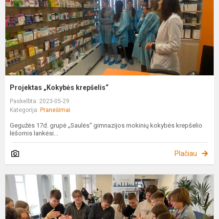
Projektas „Kokybės krepšelis“
Paskelbta: 2023-05-29
Kategorija:
Pranešimai
Gegužės 17d. grupė „Saulės“ gimnazijos mokinių kokybės krepšelio
lėšomis lankėsi...
Plačiau
P
„
g
ir