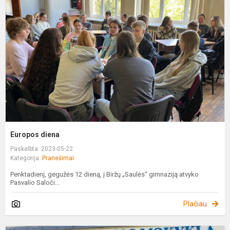
Europos diena
Paskelbta: 2023-05-22
Kategorija:
Pranešimai
Penktadienį, gegužės 12 dieną, į Biržų „Saulės“ gimnaziją atvyko
Pasvalio Saloči...
Plačiau