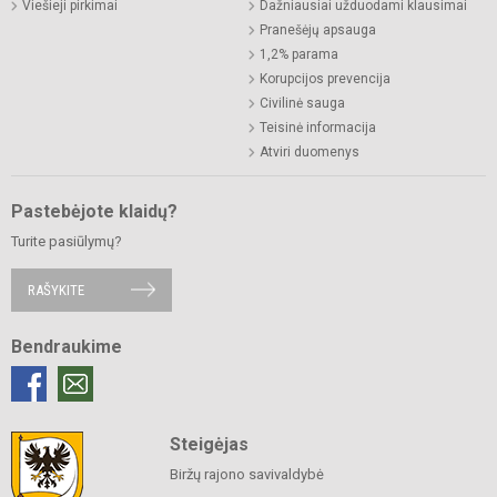
Viešieji pirkimai
Dažniausiai užduodami klausimai
Pranešėjų apsauga
1,2% parama
Korupcijos prevencija
Civilinė sauga
Teisinė informacija
Atviri duomenys
Pastebėjote klaidų?
Turite pasiūlymų?
RAŠYKITE
Bendraukime
Steigėjas
Biržų rajono savivaldybė