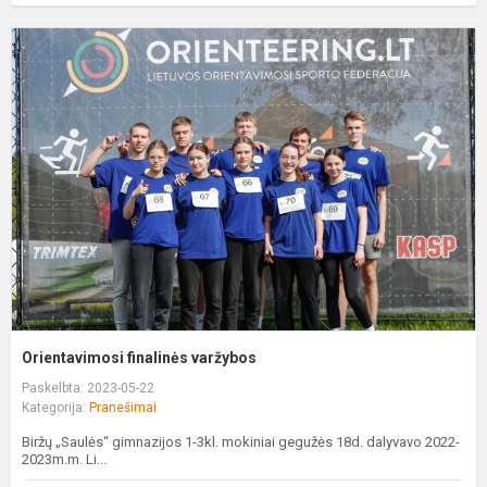
O
f
v
Orientavimosi finalinės varžybos
Paskelbta: 2023-05-22
Kategorija:
Pranešimai
Biržų „Saulės“ gimnazijos 1-3kl. mokiniai gegužės 18d. dalyvavo 2022-
2023m.m. Li...