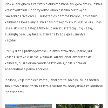
Plokščiadugnėmis valtimis plaukėme kanalais, gėrėjomės unikaliu
kraštovaizdžiu. Po to vykome į Kionigšteino tvirtovę bei
Saksonijos Šveicariją – nuostabios gamtos kampelį smiltainio
kalnuose Elbės slėnyje. Vaizdais grožėjomis nuo 200 m virš Elbės
upės iškilusio Bastėjos tilto. Nuo aukštų ir stačių uolų - salų,
sujungtų pėsčiųjų takais, atsiveria kvapą gniaužiantys
vaizdai.
Trečią dieną pramogavome Belantis atrakcionų parke, kur
veiklos užteko visiems: įvairiausi atrakcionai, amerikietiški
kalneliai, nusileidimai vandens kriokliais, poilsis gražiai
apsodintuose parko soduose...
Kelionė, kaip ir mokslo metai, labai greitai baigėsi. Šiuos metus
tuoj užbaigsime, tačiau ir kitais metais vėl mokysimės keliaudami
ir pažindami!