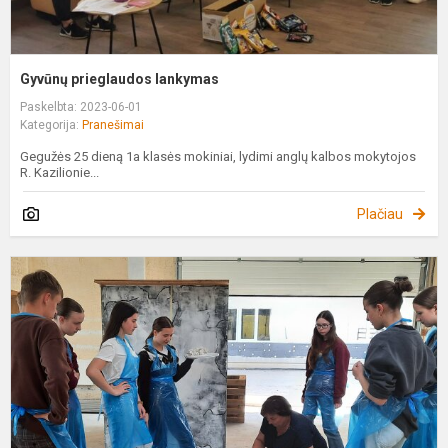
Gyvūnų prieglaudos lankymas
Paskelbta: 2023-06-01
Kategorija:
Pranešimai
Gegužės 25 dieną 1a klasės mokiniai, lydimi anglų kalbos mokytojos
R. Kazilionie...
Plačiau
"
p