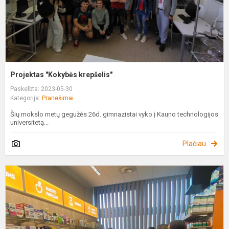
Projektas "Kokybės krepšelis"
Paskelbta: 2023-05-30
Kategorija:
Pranešimai
Šių mokslo metų gegužės 26d. gimnazistai vyko į Kauno technologijos
universitetą...
Plačiau
P
„
k