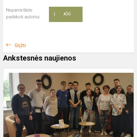
Nepamirškite
1
AČIŪ
padėkoti autoriui
Grįžti
Ankstesnės naujienos
G
p
l