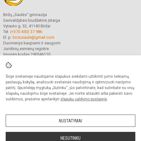
Biržų „Saulės“ gimnazija
Savivaldybės biudžetinė įstaiga
Vytauto g. 32, 41140 Biržai
Tel.
(+370 450) 37 986
El. p.
birzusaule@gmail.com
Duomenys kaupiami ir saugomi
Juridinių asmenų registre
Įmonės kodas 190546110
Šioje svetainėje naudojame slapukus siekdami užtikrinti jums teikiamų
© 2021. Biržų „Saulės“ gimnazija. Visos teisės saugomos.
Kopijuoti turinį be raštiško gimnazijos sutikimo griežtai draudžiama.
paslaugų kokybę, analizuoti svetainės naudojimą ir optimizuoti naršymo
patirtį. Spustelėję mygtuką „Sutinku“, jūs patvirtinate, kad sutinkate su visų
Prieinamumo paraiška
Slapukų valdymas
slapukų naudojimu šioje svetainėje. Jei norite atšaukti arba pakeisti savo
sutikimus, prašome apsilankyti
slapukų valdymo puslapyje
.
Sumanus būdas atnaujinti
mokyklos interneto
svetainę
NUSTATYMAI
NESUTINKU