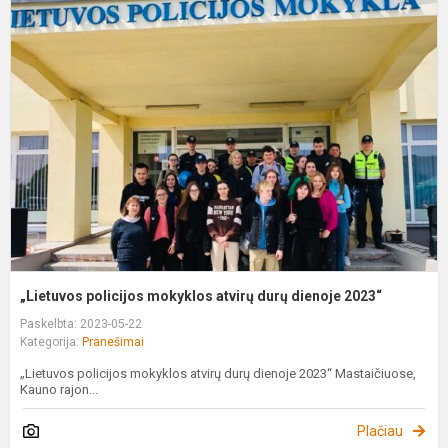
„
p
m
a
d
d
2
„Lietuvos policijos mokyklos atvirų durų dienoje 2023“
Paskelbta: 2023-05-22
Kategorija:
Pranešimai
„Lietuvos policijos mokyklos atvirų durų dienoje 2023“ Mastaičiuose,
Kauno rajon...
Plačiau