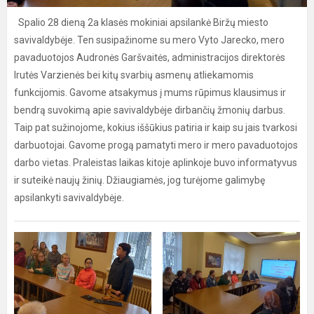
Spalio 28 dieną 2a klasės mokiniai apsilankė Biržų miesto
savivaldybėje. Ten susipažinome su mero Vyto Jarecko, mero
pavaduotojos Audronės Garšvaitės, administracijos direktorės
Irutės Varzienės bei kitų svarbių asmenų atliekamomis
funkcijomis. Gavome atsakymus į mums rūpimus klausimus ir
bendrą suvokimą apie savivaldybėje dirbančių žmonių darbus.
Taip pat sužinojome, kokius iššūkius patiria ir kaip su jais tvarkosi
darbuotojai. Gavome progą pamatyti mero ir mero pavaduotojos
darbo vietas. Praleistas laikas kitoje aplinkoje buvo informatyvus
ir suteikė naujų žinių. Džiaugiamės, jog turėjome galimybę
apsilankyti savivaldybėje.