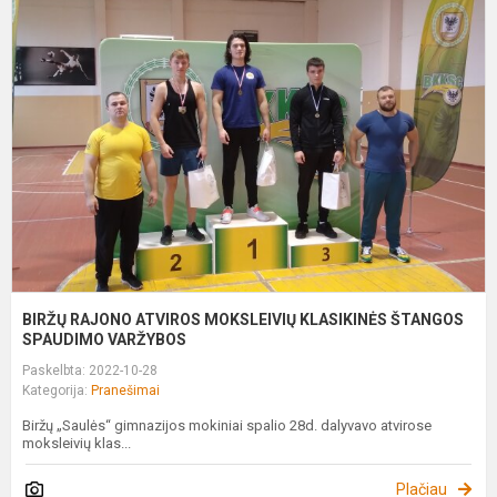
R
A
M
K
Š
S
BIRŽŲ RAJONO ATVIROS MOKSLEIVIŲ KLASIKINĖS ŠTANGOS
SPAUDIMO VARŽYBOS
Paskelbta: 2022-10-28
Kategorija:
Pranešimai
Biržų „Saulės“ gimnazijos mokiniai spalio 28d. dalyvavo atvirose
moksleivių klas...
Plačiau