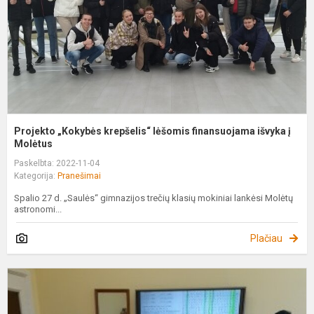
i
į..
Projekto „Kokybės krepšelis“ lėšomis finansuojama išvyka į
Molėtus
Paskelbta: 2022-11-04
Kategorija:
Pranešimai
Spalio 27 d. „Saulės“ gimnazijos trečių klasių mokiniai lankėsi Molėtų
astronomi...
Plačiau
P
“
k