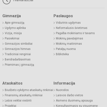
Gimnazija
Paslaugos
Apie gimnaziją
Vidurinis ugdymas
Ugdymo aplinka
Neformalusis švietimas
Vizija, misija
Pagalba mokiniams ir tėvams
Pasiekimai
Mokinių pavėžėjimas
Gimnazijos simboliai
Mokinių maitinimas
Gimnazijos himnas
Patalpų nuoma
Tradiciniai renginiai
Biblioteka
Bendradarbiavimas
Priėmimas į gimnaziją
Ataskaitos
Informacija
Biudžeto vykdymo ataskaitų rinkiniai
Nuorodos
Finansinių ataskaitų rinkiniai
Laisvos darbo vietos
Lėšos veiklai viešinti
Asmens duomenų apsauga
Projektai
Konsultavimasis su visuomene