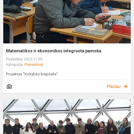
Matematikos ir ekonomikos integruota pamoka
Paskelbta: 2022-11-06
Kategorija:
Pranešimai
Projektas "Kokybės krepšelis"
Plačiau
P
„
k
l
f