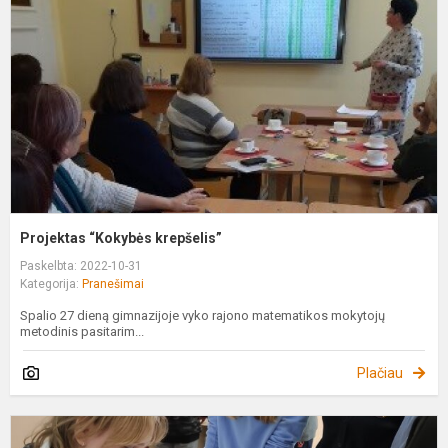
Projektas “Kokybės krepšelis”
Paskelbta: 2022-10-31
Kategorija:
Pranešimai
Spalio 27 dieną gimnazijoje vyko rajono matematikos mokytojų
metodinis pasitarim...
Plačiau
V