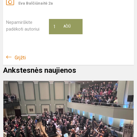
Eva Balčiūnaitė 2a
Nepamirškite
1
AČIŪ
padėkoti autoriui
Grįžti
Ankstesnės naujienos
„
Š