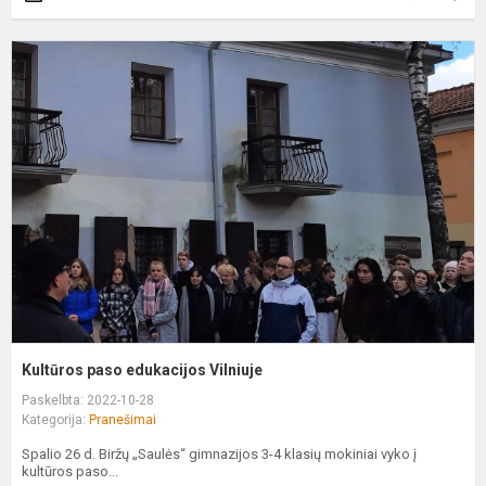
K
p
e
V
Kultūros paso edukacijos Vilniuje
Paskelbta: 2022-10-28
Kategorija:
Pranešimai
Spalio 26 d. Biržų „Saulės“ gimnazijos 3-4 klasių mokiniai vyko į
kultūros paso...