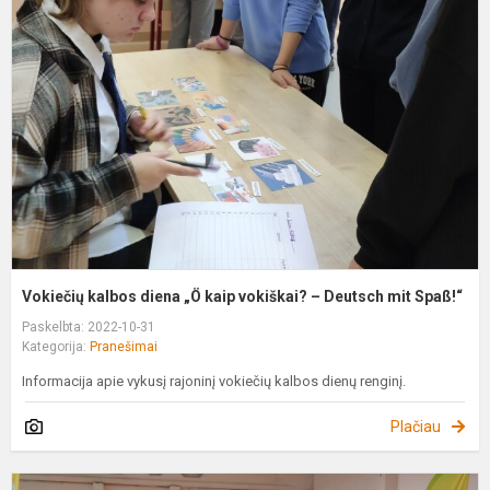
k
d
„
k
v
–
D
m
S
Vokiečių kalbos diena „Ö kaip vokiškai? – Deutsch mit Spaß!“
Paskelbta: 2022-10-31
Kategorija:
Pranešimai
Informacija apie vykusį rajoninį vokiečių kalbos dienų renginį.
Plačiau
B