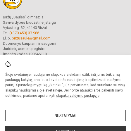
Biržų „Saulės“ gimnazija
Savivaldybės biudžetinė įstaiga
Vytauto g. 32, 41140 Biržai
Tel.
(+370 450) 37 986
El. p.
birzusaule@gmail.com
Duomenys kaupiami ir saugomi
Juridinių asmenų registre
Įmonės kodas 190546110
Šioje svetainėje naudojame slapukus siekdami užtikrinti jums teikiamų
© 2021. Biržų „Saulės“ gimnazija. Visos teisės saugomos.
Kopijuoti turinį be raštiško gimnazijos sutikimo griežtai draudžiama.
paslaugų kokybę, analizuoti svetainės naudojimą ir optimizuoti naršymo
patirtį. Spustelėję mygtuką „Sutinku“, jūs patvirtinate, kad sutinkate su visų
Prieinamumo paraiška
Slapukų valdymas
slapukų naudojimu šioje svetainėje. Jei norite atšaukti arba pakeisti savo
sutikimus, prašome apsilankyti
slapukų valdymo puslapyje
.
Sumanus būdas atnaujinti
mokyklos interneto
svetainę
NUSTATYMAI