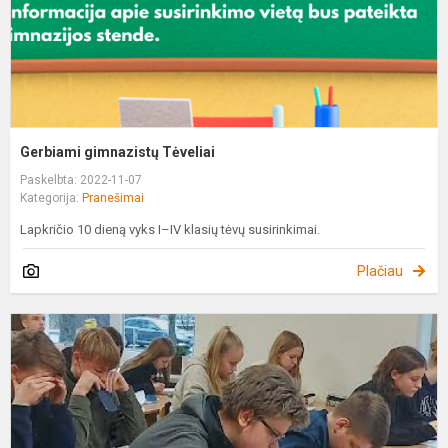
Gerbiami gimnazistų Tėveliai
Paskelbta: 2022-11-07
Kategorija:
Pranešimai
Lapkričio 10 dieną vyks I–IV klasių tėvų susirinkimai.
Plačiau
M
ir
e
i
p