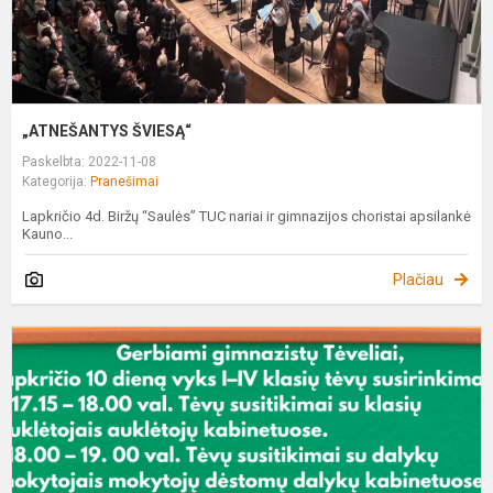
„ATNEŠANTYS ŠVIESĄ“
Paskelbta: 2022-11-08
Kategorija:
Pranešimai
Lapkričio 4d. Biržų “Saulės” TUC nariai ir gimnazijos choristai apsilankė
Kauno...
Plačiau
G
g
T