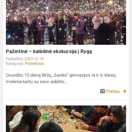
Pažintinė
–
kalėdinė
ekskursija
į
Rygą
Pažintinė – kalėdinė ekskursija į Rygą
Paskelbta: 2025-12-19
Kategorija:
Pranešimai
Gruodžio 12 dieną Biržų „Saulės“ gimnazijos Ia ir Ic klasių
mokiniai kartu su savo auklėto...
Plačiau
Kai
vidinis
pasaulis
prabyla