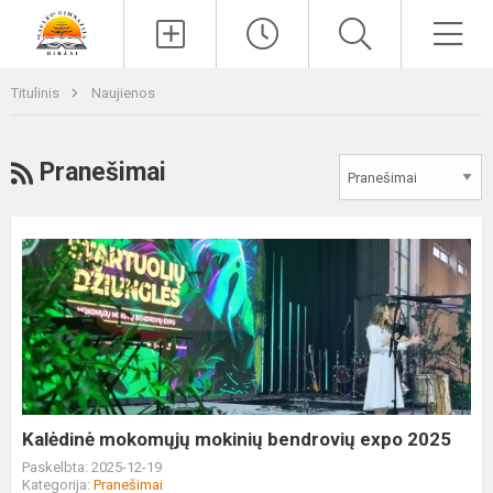
Paieška
Men
Titulinis
Naujienos
RSS
Pranešimai
Kalėdinė
mokomųjų
mokinių
bendrovių
expo
2025
Kalėdinė mokomųjų mokinių bendrovių expo 2025
Paskelbta: 2025-12-19
Kategorija:
Pranešimai