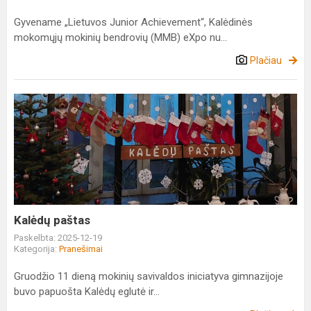
Gyvename „Lietuvos Junior Achievement“, Kalėdinės
mokomųjų mokinių bendrovių (MMB) eXpo nu...
Plačiau
Kalėdų
paštas
Kalėdų paštas
Paskelbta: 2025-12-19
Kategorija:
Pranešimai
Gruodžio 11 dieną mokinių savivaldos iniciatyva gimnazijoje
buvo papuošta Kalėdų eglutė ir...