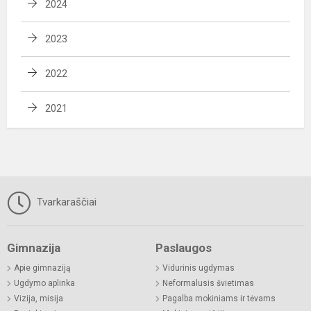
2024
2023
2022
2021
Tvarkaraščiai
Gimnazija
Paslaugos
Apie gimnaziją
Vidurinis ugdymas
Ugdymo aplinka
Neformalusis švietimas
Vizija, misija
Pagalba mokiniams ir tėvams