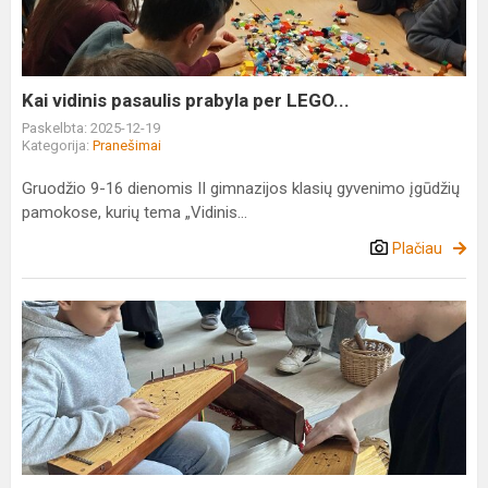
per
LEGO...
Kai vidinis pasaulis prabyla per LEGO...
Paskelbta: 2025-12-19
Kategorija:
Pranešimai
Gruodžio 9-16 dienomis II gimnazijos klasių gyvenimo įgūdžių
pamokose, kurių tema „Vidinis...
Plačiau
TŪM
tinklaveika