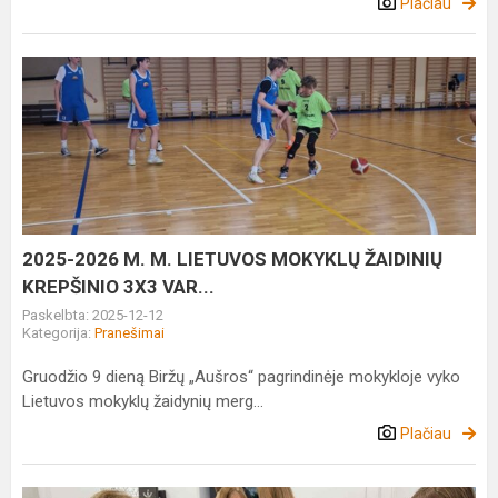
Plačiau
2025-
2026
M.
M.
LIETUVOS
MOKYKLŲ
ŽAIDINIŲ
KREPŠINIO
2025-2026 M. M. LIETUVOS MOKYKLŲ ŽAIDINIŲ
3X3
KREPŠINIO 3X3 VAR...
VAR...
Paskelbta: 2025-12-12
Kategorija:
Pranešimai
Gruodžio 9 dieną Biržų „Aušros“ pagrindinėje mokykloje vyko
Lietuvos mokyklų žaidynių merg...
Plačiau