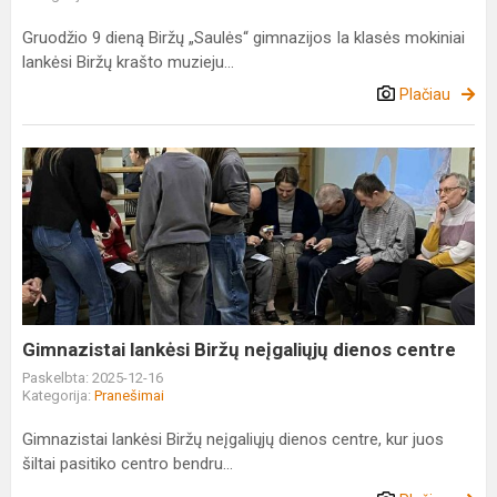
Gruodžio 9 dieną Biržų „Saulės“ gimnazijos Ia klasės mokiniai
lankėsi Biržų krašto muzieju...
Plačiau
Gimnazistai
lankėsi
Biržų
neįgaliųjų
dienos
centre
Gimnazistai lankėsi Biržų neįgaliųjų dienos centre
Paskelbta: 2025-12-16
Kategorija:
Pranešimai
Gimnazistai lankėsi Biržų neįgaliųjų dienos centre, kur juos
šiltai pasitiko centro bendru...