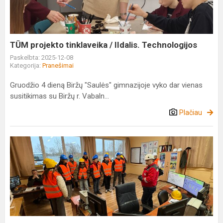
IIdalis.
Technologijos
TŪM projekto tinklaveika / IIdalis. Technologijos
Paskelbta: 2025-12-08
Kategorija:
Pranešimai
Gruodžio 4 dieną Biržų "Saulės" gimnazijoje vyko dar vienas
susitikimas su Biržų r. Vabaln...
Plačiau
Profesinio
veiklinimo
iniciatyva
„Kryptis
–
profesijų
pasau...