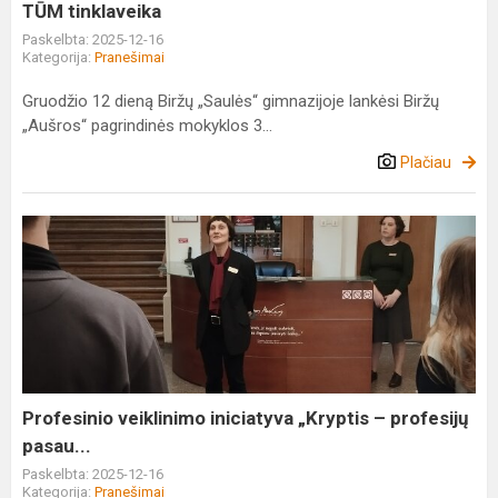
TŪM tinklaveika
Paskelbta: 2025-12-16
Kategorija:
Pranešimai
Gruodžio 12 dieną Biržų „Saulės“ gimnazijoje lankėsi Biržų
„Aušros“ pagrindinės mokyklos 3...
Plačiau
Profesinio
veiklinimo
iniciatyva
„Kryptis
–
profesijų
pasau...
Profesinio veiklinimo iniciatyva „Kryptis – profesijų
pasau...
Paskelbta: 2025-12-16
Kategorija:
Pranešimai