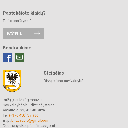
Pastebėjote klaidų?
Turite pasiūlymų?
RAŠYKITE
Bendraukime
Steigėjas
Biržų rajono savivaldybė
Biržų „Saulės“ gimnazija
Savivaldybės biudžetinė įstaiga
Vytauto g. 32, 41140 Biržai
Tel.
(+370 450) 37 986
El. p.
birzusaule@gmail.com
Duomenys kaupiami ir saugomi