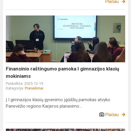
Plačiau
Finansinio
raštingumo
pamoka
I
gimnazijos
klasių
mokiniams
Finansinio raštingumo pamoka I gimnazijos klasių
mokiniams
Paskelbta: 2025-12-19
Kategorija:
Pranešimai
Į I gimnazijos klasių gyvenimo įgūdžių pamokas atvyko
Panevėžio regiono Karjeros planavimo...
Plačiau