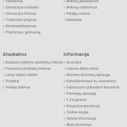
Pasiekimai
Mokinių pavėžėjimas
Gimnazijos simboliai
Mokinių maitinimas
Gimnazijos himnas
Patalpų nuoma
Tradiciniai renginiai
Biblioteka
Bendradarbiavimas
Priėmimas į gimnaziją
Ataskaitos
Informacija
Biudžeto vykdymo ataskaitų rinkiniai
Nuorodos
Finansinių ataskaitų rinkiniai
Laisvos darbo vietos
Lėšos veiklai viešinti
Asmens duomenų apsauga
Projektai
Konsultavimasis su visuomene
Viešieji pirkimai
Dažniausiai užduodami klausimai
Pranešėjų apsauga
1,2% parama
Korupcijos prevencija
Civilinė sauga
Teisinė informacija
Atviri duomenys