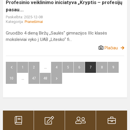
Profesinio veiklinimo iniciatyva „Kryptis – profesijų
pasau...
Paskelbta: 2025-12-08
Kategorija:
Pranešimai
Gruodžio 4 dieną Biržų „Saulės“ gimnazijos IIIc klasės
moksleiviai vyko į UAB „Litesko“ fi...
Plačiau
1
2
...
4
5
6
7
8
9
10
...
47
48