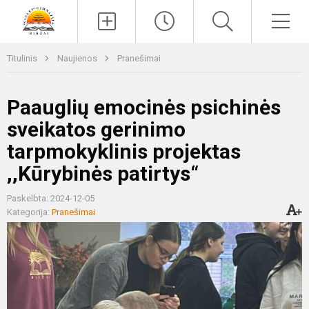
Paieška
Men
Titulinis
Naujienos
Pranešimai
Paauglių emocinės psichinės
sveikatos gerinimo
tarpmokyklinis projektas
,,Kūrybinės patirtys“
Paskelbta: 2024-12-05
Kategorija:
Pranešimai