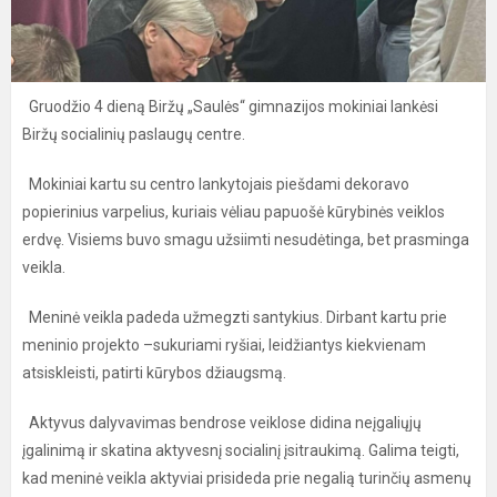
Gruodžio 4 dieną Biržų „Saulės“ gimnazijos mokiniai lankėsi
Biržų socialinių paslaugų centre.
Mokiniai kartu su centro lankytojais piešdami dekoravo
popierinius varpelius, kuriais vėliau papuošė kūrybinės veiklos
erdvę. Visiems buvo smagu užsiimti nesudėtinga, bet prasminga
veikla.
Meninė veikla padeda užmegzti santykius. Dirbant kartu prie
meninio projekto –sukuriami ryšiai, leidžiantys kiekvienam
atsiskleisti, patirti kūrybos džiaugsmą.
Aktyvus dalyvavimas bendrose veiklose didina neįgaliųjų
įgalinimą ir skatina aktyvesnį socialinį įsitraukimą. Galima teigti,
kad meninė veikla aktyviai prisideda prie negalią turinčių asmenų