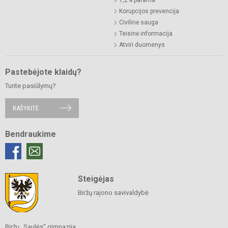
Korupcijos prevencija
Civilinė sauga
Teisinė informacija
Atviri duomenys
Pastebėjote klaidų?
Turite pasiūlymų?
RAŠYKITE
Bendraukime
Steigėjas
Biržų rajono savivaldybė
Biržų „Saulės“ gimnazija