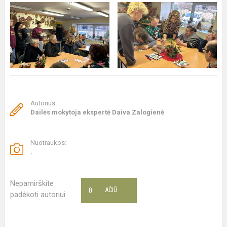
Autorius:
Dailės mokytoja ekspertė Daiva Zalogienė
Nuotraukos:
.
Nepamirškite
0
AČIŪ
padėkoti autoriui