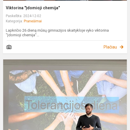
Viktorina "Įdomioji chemija"
Paskelbta: 2024-12-02
Kategorija:
Pranešimai
Lapkričio 26 dieną mūsų gimnazijos skaitykloje vyko viktorina
"Įdomioji chemija"...
Plačiau
L
1
1
d
m
m
m
m
T