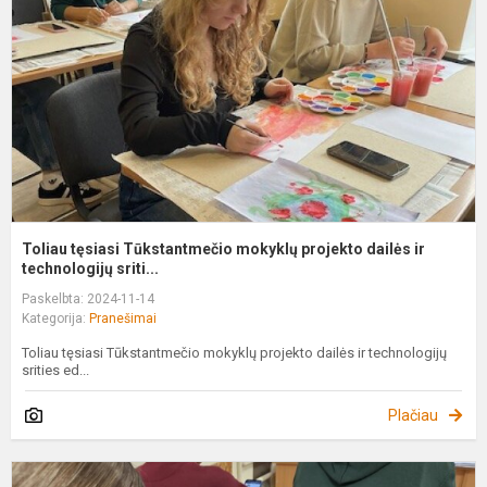
m
p
d
ir
te
Toliau tęsiasi Tūkstantmečio mokyklų projekto dailės ir
technologijų sriti...
Paskelbta: 2024-11-14
Kategorija:
Pranešimai
Toliau tęsiasi Tūkstantmečio mokyklų projekto dailės ir technologijų
srities ed...
Plačiau
K