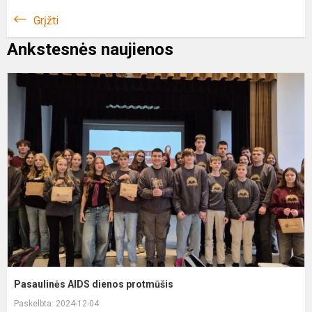
Grįžti
Ankstesnės naujienos
P
A
d
p
Pasaulinės AIDS dienos protmūšis
Paskelbta: 2024-12-04