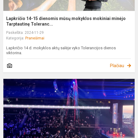
Lapkričio 14-15 dienomis mūsų mokyklos mokiniai minėjo
Tarptautinę Toleranc...
Paskelbta: 2024-11-29
Kategorija:
Pranešimai
Lapkričio 14 d. mokyklos aktų salėje vyko Tolerancijos dienos
viktorina.
Plačiau
“
e
p
d