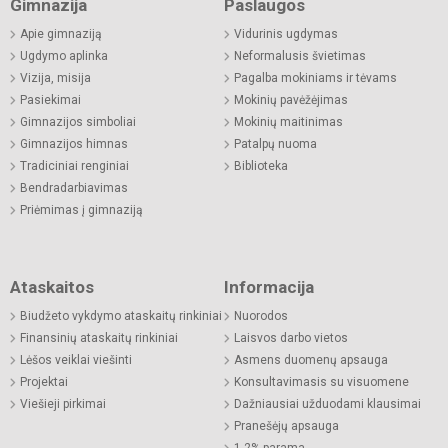
Gimnazija
Paslaugos
Apie gimnaziją
Vidurinis ugdymas
Ugdymo aplinka
Neformalusis švietimas
Vizija, misija
Pagalba mokiniams ir tėvams
Pasiekimai
Mokinių pavėžėjimas
Gimnazijos simboliai
Mokinių maitinimas
Gimnazijos himnas
Patalpų nuoma
Tradiciniai renginiai
Biblioteka
Bendradarbiavimas
Priėmimas į gimnaziją
Ataskaitos
Informacija
Biudžeto vykdymo ataskaitų rinkiniai
Nuorodos
Finansinių ataskaitų rinkiniai
Laisvos darbo vietos
Lėšos veiklai viešinti
Asmens duomenų apsauga
Projektai
Konsultavimasis su visuomene
Viešieji pirkimai
Dažniausiai užduodami klausimai
Pranešėjų apsauga
1,2% parama