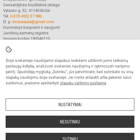
Savivaldybės biudžetinė įstaiga
Vytauto g. 32, 41140 Biržai
Tel.
(+370 450) 37 986
El. p.
birzusaule@gmail.com
Duomenys kaupiami ir saugomi
Juridinių asmenų registre
Įmonės kodas 190546110
Šioje svetainėje naudojame slapukus siekdami užtikrinti jums teikiamų
© 2021. Biržų „Saulės“ gimnazija. Visos teisės saugomos.
Kopijuoti turinį be raštiško gimnazijos sutikimo griežtai draudžiama.
paslaugų kokybę, analizuoti svetainės naudojimą ir optimizuoti naršymo
patirtį. Spustelėję mygtuką „Sutinku“, jūs patvirtinate, kad sutinkate su visų
Prieinamumo paraiška
Slapukų valdymas
slapukų naudojimu šioje svetainėje. Jei norite atšaukti arba pakeisti savo
sutikimus, prašome apsilankyti
slapukų valdymo puslapyje
.
Sumanus būdas atnaujinti
mokyklos interneto
svetainę
NUSTATYMAI
NESUTINKU
SUTINKU