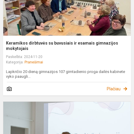
m
Keramikos dirbtuvės su buvusiais ir esamais gimnazijos
mokytojais
Paskelbta: 2024-11-20
Kategorija:
Pranešimai
Lapkričio 20 dieną gimnazijos 107 gimtadienio proga dailės kabinete
vyko paaugli...
Plačiau
B
„
g
1
e