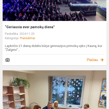
“Geriausia ever pamokų diena”
Paskelbta: 2024-11-25
Kategorija:
Pranešimai
Lapkričio 21 dieną didelis būrys gimnazijos pirmokų vyko į Kauną, kur
“Žalgirio”...
Plačiau
K
d
s
b
ir
e
g