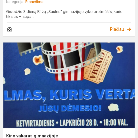
Kategorija:
Pranešimai
Gruodžio 3 dieną Biržų „Saulės“ gimnazijoje vyko protmūšis, kurio
tikslas – supa...
Plačiau
K
v
g
Kino vakaras gimnazijoje