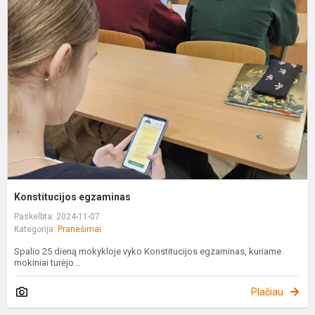
e
Konstitucijos egzaminas
Paskelbta: 2024-11-07
Kategorija:
Pranešimai
Spalio 25 dieną mokykloje vyko Konstitucijos egzaminas, kuriame
mokiniai turėjo...
Plačiau