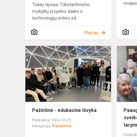
mokinia
Toliau tęsiasi Tūkstantmečio
mokyklų projekto dailės ir
technologijų srities ed...
Plačiau
Pažintinė
-
edukacinė
išvyka
Pažintinė - edukacinė išvyka
Paaug
sveik
Paskelbta: 2024-10-25
tarpmo
Kategorija:
Pranešimai
Paskelb