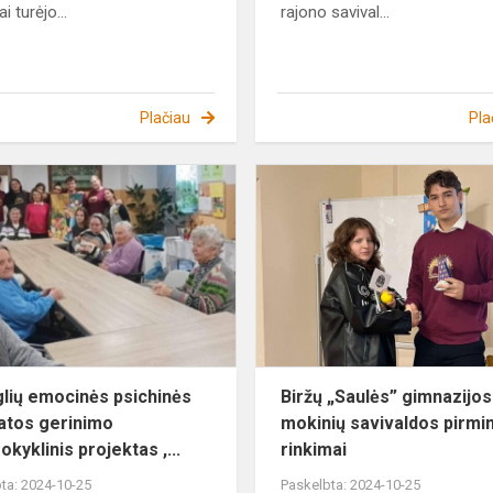
i turėjo...
rajono savival...
Plačiau
Pla
Paauglių
emocinės
psichinės
sveikatos
gerinimo
tarpmokyklin...
lių emocinės psichinės
Biržų „Saulės” gimnazijos
atos gerinimo
mokinių savivaldos pirmi
kyklinis projektas ,...
rinkimai
ta: 2024-10-25
Paskelbta: 2024-10-25