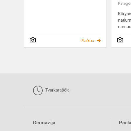
Kategor
Kūrybi
natiur
namu
Plačiau
Tvarkaraščiai
Gimnazija
Pasl