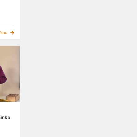
čiau
Biržų
„Saulės”
gimnazijos
mokinių
savivaldos
pirmininko
rin...
ninko