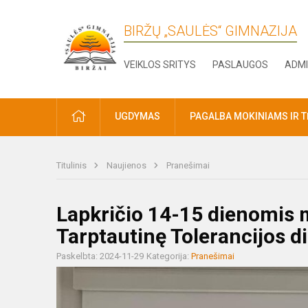
BIRŽŲ „SAULĖS“ GIMNAZIJA
VEIKLOS SRITYS
PASLAUGOS
ADMI
PRADŽIA
UGDYMAS
PAGALBA MOKINIAMS IR 
Titulinis
Naujienos
Pranešimai
Lapkričio 14-15 dienomis
Tarptautinę Tolerancijos d
Paskelbta: 2024-11-29
Kategorija:
Pranešimai