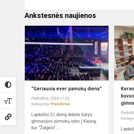
Ankstesnės naujienos
“Geriausia
ever
pamokų
diena”
“Geriausia ever pamokų diena”
Keram
buvus
Paskelbta: 2024-11-25
gimna
Kategorija:
Pranešimai
Paskelb
Lapkričio 21 dieną didelis būrys
Kategor
gimnazijos pirmokų vyko į Kauną,
kur “Žalgirio”...
Lapkri