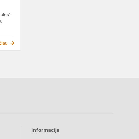
aulės”
s
čiau
Informacija