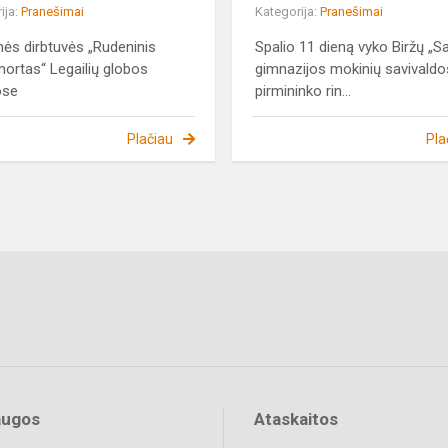
ija:
Pranešimai
Kategorija:
Pranešimai
nės dirbtuvės „Rudeninis
Spalio 11 dieną vyko Biržų „S
mortas“ Legailių globos
gimnazijos mokinių savivaldo
ose
pirmininko rin...
Plačiau
Pla
augos
Ataskaitos