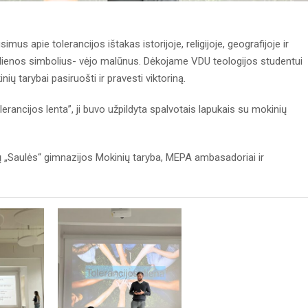
mus apie tolerancijos ištakas istorijoje, religijoje, geografijoje ir
 dienos simbolius- vėjo malūnus. Dėkojame VDU teologijos studentui
ų tarybai pasiruošti ir pravesti viktoriną.
rancijos lenta”, ji buvo užpildyta spalvotais lapukais su mokinių
ų „Saulės“ gimnazijos Mokinių taryba, MEPA ambasadoriai ir