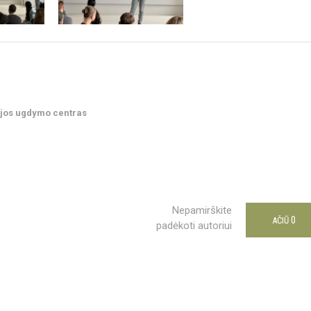
ijos ugdymo centras
Nepamirškite
0
AČIŪ
padėkoti autoriui