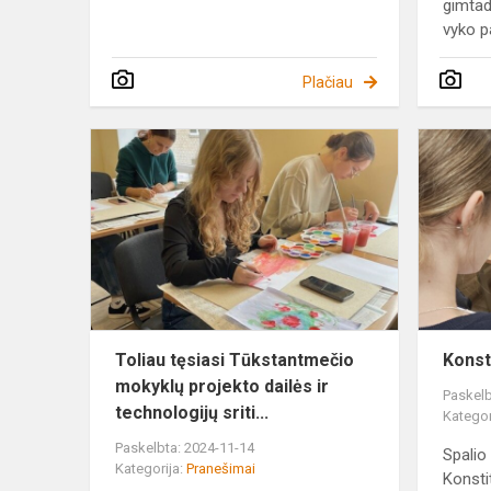
gimtad
vyko pa
Plačiau
Toliau
tęsiasi
Tūkstantme
mokyklų
projekto
dailės
ir
te...
Toliau tęsiasi Tūkstantmečio
Konst
mokyklų projekto dailės ir
Paskelb
technologijų sriti...
Kategor
Paskelbta: 2024-11-14
Spalio
Kategorija:
Pranešimai
Konsti