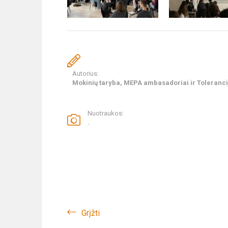
Autorius:
Mokinių taryba, MEPA ambasadoriai ir Toleranc
Nuotraukos:
.
Grįžti