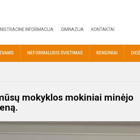
NISTRACINĖ INFORMACIJA
GIMNAZIJA
KONTAKTAI
TĖVAMS
NEFORMALUSIS ŠVIETIMAS
RENGINIAI
DID
 mūsų mokyklos mokiniai minėjo
ieną.