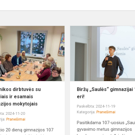
Keramikos
dirbtuvės
su
buvusiais
ir
esamais
gimnazijos
mok...
ikos dirbtuvės su
Biržų „Saulės“ gimnazijai
iais ir esamais
eri!
zijos mokytojais
Paskelbta: 2024-11-19
Kategorija:
Pranešimai
ta: 2024-11-20
ija:
Pranešimai
Pasitikdama 107-uosius „Sau
gyvavimo metus gimnazijos
čio 20 dieną gimnazijos 107