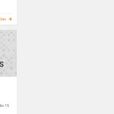
čiau
Dalyvaujamasis
biudžetas
s
lio 15