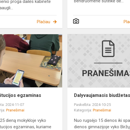
bendruomenė sutelkė dė...
ienio proga dailės kabinete
augli...
Plačiau
Pla
Konstitucijos
egzaminas
čio
itucijos egzaminas
Dalyvaujamasis biudžeta
ta: 2024-11-07
Paskelbta: 2024-10-25
ija:
Pranešimai
Kategorija:
Pranešimai
 25 dieną mokykloje vyko
Nuo rugsėjo 15 dienos iki spa
tucijos egzaminas, kuriame
dienos gimnazijoje vyko Biržų