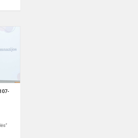
Biržų
„Saulės“
gimnazijai
107-
eri!
 107-
lės“