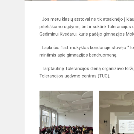
Jos metu klasių atstovai ne tik atsakinėjo į klausi
pilietiškumo ugdyme, bet ir sukūrė Tolerancijos
Gediminui Kvedarui, kuris padėjo gimnazijos Mokini
Lapkričio 15d. mokyklos koridoriuje stovėjo “Tole
mintimis apie gimnazijos bendruomenę.
Tarptautinę Tolerancijos dieną organizavo Birž
Tolerancijos ugdymo centras (TUC).