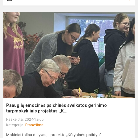
P
e
p
s
g
t
Paauglių emocinės psichinės sveikatos gerinimo
tarpmokyklinis projektas ,,K...
Paskelbta: 2024-12-05
Kategorija:
Pranešimai
Mokiniai toliau dalyvauja projekte „Kūrybinės patirtys“.