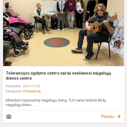
c
n
s
n
di
Tolerancijos ugdymo centro nariai svečiavosi neįgaliųjų
dienos centre
Paskelbta: 2024-12-05
Kategorija:
Pranešimai
Minėdami tarptautinę neįgaliųjų dieną, TUC nariai lankėsi Biržų
neįgaliųjų dieno...
Plačiau