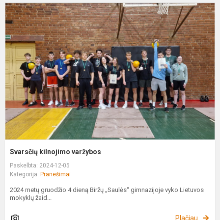
S
k
v
Svarsčių kilnojimo varžybos
Paskelbta: 2024-12-05
Kategorija:
Pranešimai
2024 metų gruodžio 4 dieną Biržų „Saulės“ gimnazijoje vyko Lietuvos
mokyklų žaid...
Plačiau