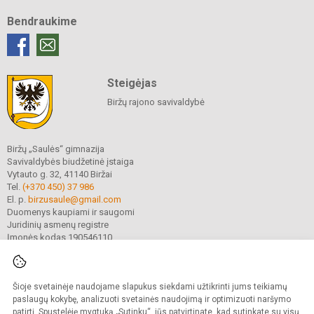
Bendraukime
Steigėjas
Biržų rajono savivaldybė
Biržų „Saulės“ gimnazija
Savivaldybės biudžetinė įstaiga
Vytauto g. 32, 41140 Biržai
Tel.
(+370 450) 37 986
El. p.
birzusaule@gmail.com
Duomenys kaupiami ir saugomi
Juridinių asmenų registre
Įmonės kodas 190546110
Šioje svetainėje naudojame slapukus siekdami užtikrinti jums teikiamų
© 2021. Biržų „Saulės“ gimnazija. Visos teisės saugomos.
Kopijuoti turinį be raštiško gimnazijos sutikimo griežtai draudžiama.
paslaugų kokybę, analizuoti svetainės naudojimą ir optimizuoti naršymo
patirtį. Spustelėję mygtuką „Sutinku“, jūs patvirtinate, kad sutinkate su visų