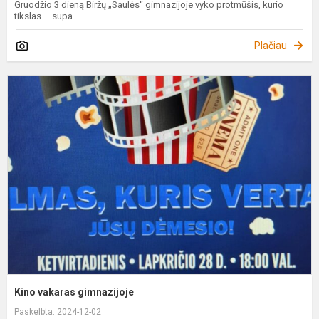
Gruodžio 3 dieną Biržų „Saulės“ gimnazijoje vyko protmūšis, kurio
tikslas – supa...
Plačiau
K
v
g
Kino vakaras gimnazijoje
Paskelbta: 2024-12-02