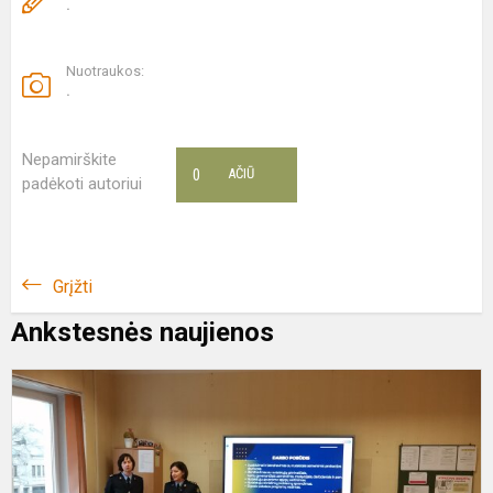
.
Nuotraukos:
.
Nepamirškite
0
AČIŪ
padėkoti autoriui
Grįžti
Ankstesnės naujienos
P
„
į
t
k