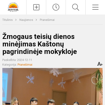
Paieška
Men
Titulinis
Naujienos
Pranešimai
Žmogaus teisių dienos
minėjimas Kaštonų
pagrindinėje mokykloje
Paskelbta: 2024-12-11
Kategorija:
Pranešimai