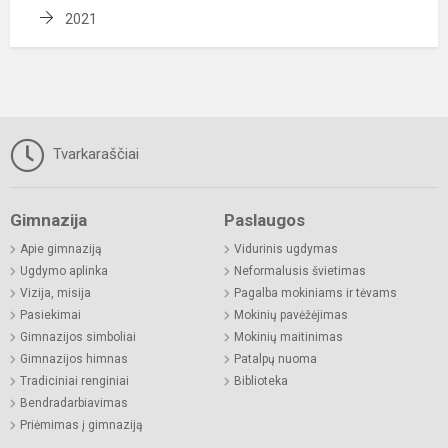
2021
Tvarkaraščiai
Gimnazija
Paslaugos
Apie gimnaziją
Vidurinis ugdymas
Ugdymo aplinka
Neformalusis švietimas
Vizija, misija
Pagalba mokiniams ir tėvams
Pasiekimai
Mokinių pavėžėjimas
Gimnazijos simboliai
Mokinių maitinimas
Gimnazijos himnas
Patalpų nuoma
Tradiciniai renginiai
Biblioteka
Bendradarbiavimas
Priėmimas į gimnaziją