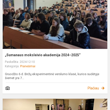
2
2
„Sumanaus moksleivio akademija 2024–2025“
Paskelbta: 2024-12-10
Kategorija:
Pranešimai
Gruodžio 6 d. Biržų eksperimentinė verslumo klasė, kurios sudėtyje
šiemet yra 7...
Plačiau
T
u