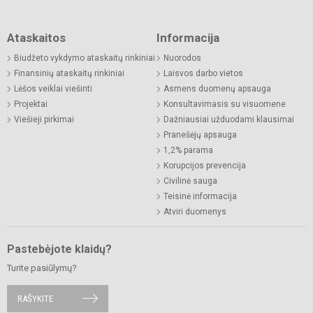
Ataskaitos
Informacija
Biudžeto vykdymo ataskaitų rinkiniai
Nuorodos
Finansinių ataskaitų rinkiniai
Laisvos darbo vietos
Lėšos veiklai viešinti
Asmens duomenų apsauga
Projektai
Konsultavimasis su visuomene
Viešieji pirkimai
Dažniausiai užduodami klausimai
Pranešėjų apsauga
1,2% parama
Korupcijos prevencija
Civilinė sauga
Teisinė informacija
Atviri duomenys
Pastebėjote klaidų?
Turite pasiūlymų?
RAŠYKITE