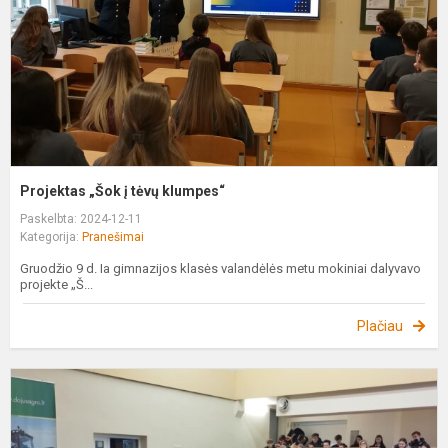
Projektas „Šok į tėvų klumpes“
Paskelbta: 2024-12-11
Kategorija:
Pranešimai
Gruodžio 9 d. Ia gimnazijos klasės valandėlės metu mokiniai dalyvavo
projekte „Š...
Plačiau
„
m
a