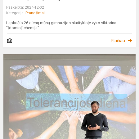
Paskelbta: 2024-12-02
Kategorija:
Pranešimai
Lapkričio 26 dieną mūsų gimnazijos skaitykloje vyko viktorina
"Įdomioji chemija"...
Plačiau
L
1
1
d
m
m
m
m
T