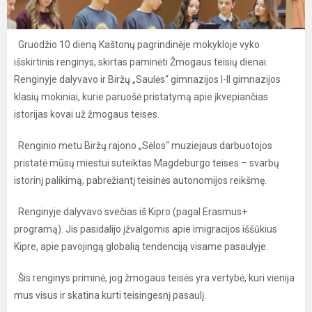
Gruodžio 10 dieną Kaštonų pagrindinėje mokykloje vyko
išskirtinis renginys, skirtas paminėti Žmogaus teisių dienai.
Renginyje dalyvavo ir Biržų „Saulės“ gimnazijos I-II gimnazijos
klasių mokiniai, kurie paruošė pristatymą apie įkvepiančias
istorijas kovai už žmogaus teises.
Renginio metu Biržų rajono „Sėlos“ muziejaus darbuotojos
pristatė mūsų miestui suteiktas Magdeburgo teises – svarbų
istorinį palikimą, pabrėžiantį teisinės autonomijos reikšmę.
Renginyje dalyvavo svečias iš Kipro (pagal Erasmus+
programą). Jis pasidalijo įžvalgomis apie imigracijos iššūkius
Kipre, apie pavojingą globalią tendenciją visame pasaulyje.
Šis renginys priminė, jog žmogaus teisės yra vertybė, kuri vienija
mus visus ir skatina kurti teisingesnį pasaulį.