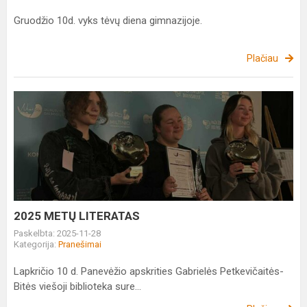
Gruodžio 10d. vyks tėvų diena gimnazijoje.
Plačiau
2025
METŲ
LITERATAS
2025 METŲ LITERATAS
Paskelbta: 2025-11-28
Kategorija:
Pranešimai
Lapkričio 10 d. Panevėžio apskrities Gabrielės Petkevičaitės-
Bitės viešoji biblioteka sure...