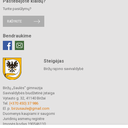
Pastebėjote klaidų?
Turite pasiūlymų?
RAŠYKITE
Bendraukime
Steigėjas
Biržų rajono savivaldybė
Biržų „Saulės“ gimnazija
Savivaldybės biudžetinė įstaiga
Vytauto g. 32, 41140 Biržai
Tel.
(+370 450) 37 986
El. p.
birzusaule@gmail.com
Duomenys kaupiami ir saugomi
Juridinių asmenų registre
Įmonės kodas 190546110