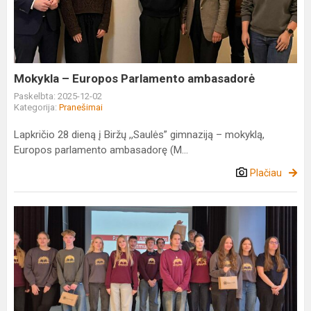
Parlamento
ambasadorė
Mokykla – Europos Parlamento ambasadorė
Paskelbta: 2025-12-02
Kategorija:
Pranešimai
Lapkričio 28 dieną į Biržų ,,Saulės” gimnaziją – mokyklą,
Europos parlamento ambasadorę (M...
Plačiau
Minint
Pasaulinę
AIDS
dieną