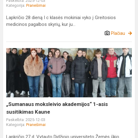
Paskelbta: 2025-12-03
Kategorija:
Pranešimai
Lapkričio 28 dieną I c klasės mokiniai vyko į Greitosios
medicinos pagalbos skyrių, kur ju...
Plačiau
„Sumanaus
moksleivio
akademijos“
1-
asis
susitikimas
Kaune
„Sumanaus moksleivio akademijos“ 1-asis
susitikimas Kaune
Paskelbta: 2025-12-03
Kategorija:
Pranešimai
Lapkričio 27 d. Vytauto Didžiojo universiteto Žemės ūkio