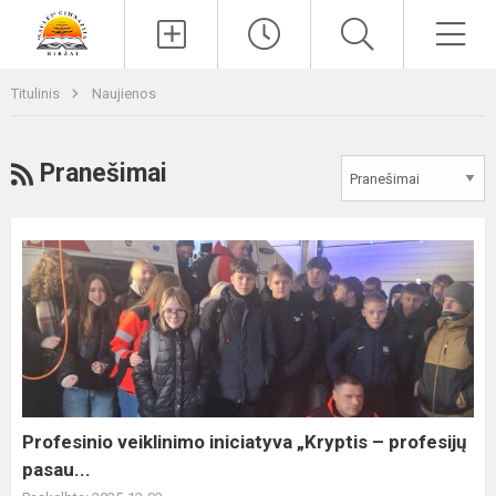
Paieška
Men
Titulinis
Naujienos
RSS
Pranešimai
Profesinio
veiklinimo
iniciatyva
„Kryptis
–
profesijų
pasau...
Profesinio veiklinimo iniciatyva „Kryptis – profesijų
pasau...