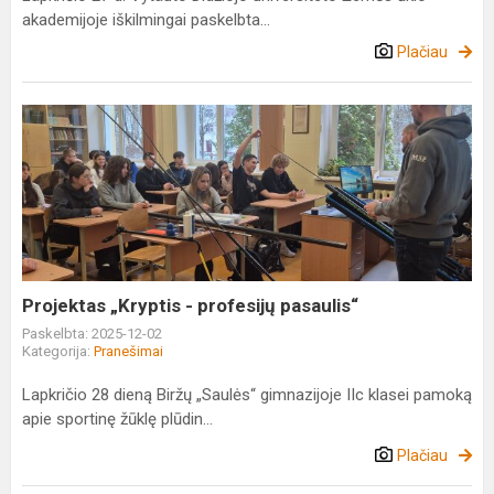
akademijoje iškilmingai paskelbta...
Plačiau
Projektas
„Kryptis
-
profesijų
pasaulis“
Projektas „Kryptis - profesijų pasaulis“
Paskelbta: 2025-12-02
Kategorija:
Pranešimai
Lapkričio 28 dieną Biržų „Saulės“ gimnazijoje IIc klasei pamoką
apie sportinę žūklę plūdin...
Plačiau