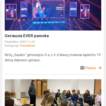
EVER
pamoka
Geriausia EVER pamoka
Paskelbta: 2025-11-25
Kategorija:
Pranešimai
Biržų „Saulės“ gimnazijos II a, c ir d klasių mokiniai lapkričio 19
dieną dalyvavo geriaus...
Plačiau
Mokymai,
palikę
neišdildomus
įspūdžius