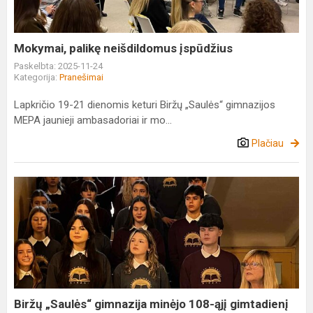
Mokymai, palikę neišdildomus įspūdžius
Paskelbta: 2025-11-24
Kategorija:
Pranešimai
Lapkričio 19-21 dienomis keturi Biržų „Saulės“ gimnazijos
MEPA jaunieji ambasadoriai ir mo...
Plačiau
Biržų
„Saulės“
gimnazija
minėjo
108-
ąjį
gimtadienį
Biržų „Saulės“ gimnazija minėjo 108-ąjį gimtadienį