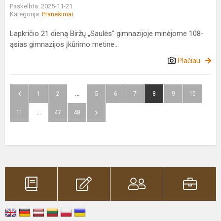
Paskelbta: 2025-11-21
Kategorija:
Pranešimai
Lapkričio 21 dieną Biržų „Saulės“ gimnazijoje minėjome 108-
ąsias gimnazijos įkūrimo metine...
Plačiau
1
2
...
5
6
7
8
9
10
11
...
47
48