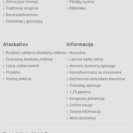
Gimnazijos himnas
Patalpų nuoma
Tradiciniai renginiai
Biblioteka
Bendradarbiavimas
Priėmimas į gimnaziją
Ataskaitos
Informacija
Biudžeto vykdymo ataskaitų rinkiniai
Nuorodos
Finansinių ataskaitų rinkiniai
Laisvos darbo vietos
Lėšos veiklai viešinti
Asmens duomenų apsauga
Projektai
Konsultavimasis su visuomene
Viešieji pirkimai
Dažniausiai užduodami klausimai
Pranešėjų apsauga
1,2% parama
Korupcijos prevencija
Civilinė sauga
Teisinė informacija
Atviri duomenys