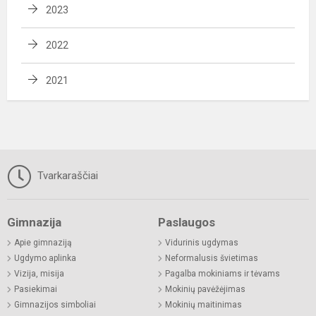
2023
2022
2021
Tvarkaraščiai
Gimnazija
Paslaugos
Apie gimnaziją
Vidurinis ugdymas
Ugdymo aplinka
Neformalusis švietimas
Vizija, misija
Pagalba mokiniams ir tėvams
Pasiekimai
Mokinių pavėžėjimas
Gimnazijos simboliai
Mokinių maitinimas