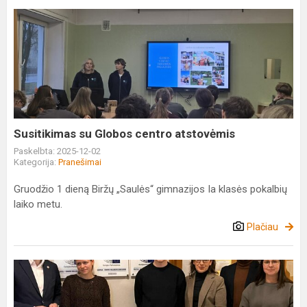
Susitikimas
su
Globos
centro
atstovėmis
Susitikimas su Globos centro atstovėmis
Paskelbta: 2025-12-02
Kategorija:
Pranešimai
Gruodžio 1 dieną Biržų „Saulės“ gimnazijos Ia klasės pokalbių
laiko metu.
Plačiau
Mokykla
–
Europos