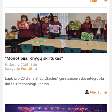
Plačiau
"Monotipija.
Knygų
skirtukas"
"Monotipija. Knygų skirtukas"
Paskelbta: 2025-11-28
Kategorija:
Pranešimai
Lapkričio 20 dieną Biržų ,,Saulės" gimnazijoje vyko integruota
dailės ir technologijų pamo...
Plačiau
Geriausia