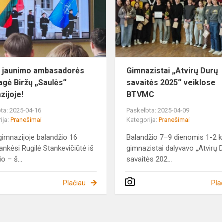
viešnagė
Biržų
„Saulės“
gimnazijoj...
 jaunimo ambasadorės
Gimnazistai „Atvirų Durų
agė Biržų „Saulės“
savaitės 2025“ veiklose
zijoje!
BTVMC
ta: 2025-04-16
Paskelbta: 2025-04-09
ija:
Pranešimai
Kategorija:
Pranešimai
imnazijoje balandžio 16
Balandžio 7–9 dienomis 1-2 k
lankėsi Rugilė Stankevičiūtė iš
gimnazistai dalyvavo „Atvirų 
o – š...
savaitės 202...
Plačiau
Pla