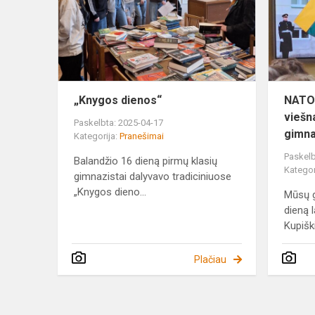
„Knygos dienos“
NATO
viešn
Paskelbta: 2025-04-17
gimna
Kategorija:
Pranešimai
Paskelb
Balandžio 16 dieną pirmų klasių
Kategor
gimnazistai dalyvavo tradiciniuose
„Knygos dieno...
Mūsų g
dieną 
Kupiški
Plačiau