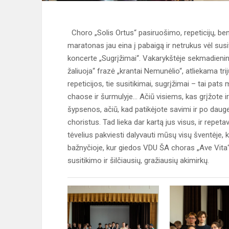
Choro „Solis Ortus“ pasiruošimo, repeticijų, be
maratonas jau eina į pabaigą ir netrukus vėl sus
koncerte „Sugrįžimai“. Vakarykštėje sekmadieninė
žaliuoja“ frazė „krantai Nemunėlio“, atliekama tri
repeticijos, tie susitikimai, sugrįžimai – tai pat
chaose ir šurmulyje... Ačiū visiems, kas grįžote 
šypsenos, ačiū, kad patikėjote savimi ir po dauge
choristus. Tad lieka dar kartą jus visus, ir repe
tėvelius pakviesti dalyvauti mūsų visų šventėje, 
bažnyčioje, kur giedos VDU ŠA choras „Ave Vita“, 
susitikimo ir šilčiausių, gražiausių akimirkų.