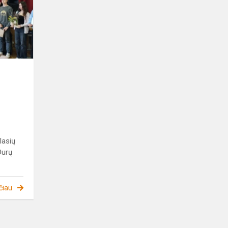
savaitės
2025“
veiklose
BTVMC
lasių
Durų
čiau