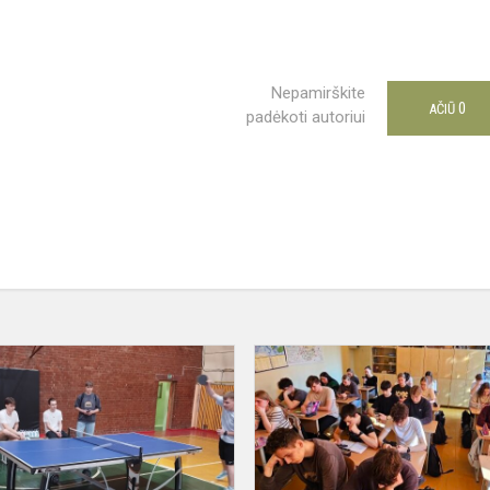
Nepamirškite
0
AČIŪ
padėkoti autoriui
Gimnazistai
susirungė
stalo
teniso
turnyre