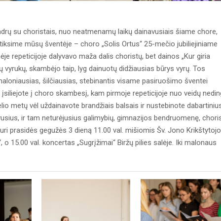
ndrų su choristais, nuo neatmenamų laikų dainavusiais šiame chore,
itiksime mūsų šventėje – choro „Solis Ortus“ 25-mečio jubiliejiniame
je repeticijoje dalyvavo maža dalis choristų, bet dainos „Kur giria
jų vyrukų, skambėjo taip, lyg dainuotų didžiausias būrys vyrų. Tos
s maloniausias, šilčiausias, stebinantis visame pasiruošimo šventei
ir įsiliejote į choro skambesį, kam pirmoje repeticijoje nuo veidų nedi
lio metų vėl uždainavote brandžiais balsais ir nustebinote dabartiniu
tavusius, ir tam neturėjusius galimybių, gimnazijos bendruomenę, chori
kuri prasidės gegužės 3 dieną 11.00 val. mišiomis Šv. Jono Krikštytojo
o 15.00 val. koncertas „Sugrįžimai“ Biržų pilies salėje. Iki malonaus