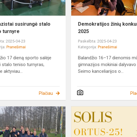
zistai susirungė stalo
Demokratijos žinių konk
o turnyre
2025
ta: 2025-04-23
Paskelbta: 2025-04-23
ija:
Pranešimai
Kategorija:
Pranešimai
žio 17 dieną sporto salėje
Balandžio 16–17 dienomis m
i stalo teniso turnyras,
gimnazijos mokiniai dalyvavo
 aktyviau...
Seimo kanceliarijos o...
Plačiau
Pla
LMŽ
rajono
lengvosios
atletikos