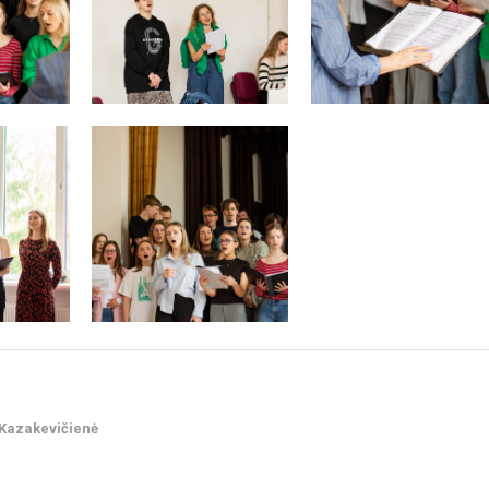
 Kazakevičienė