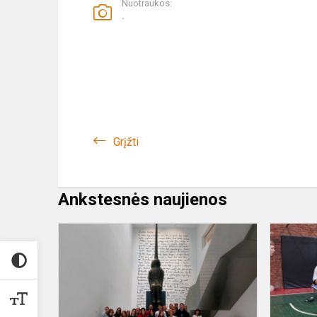
Nuotraukos:
.
Grįžti
Ankstesnės naujienos
Kasdieninį
darbą
gimnazistai
paįvairina
pamokomis
kitose