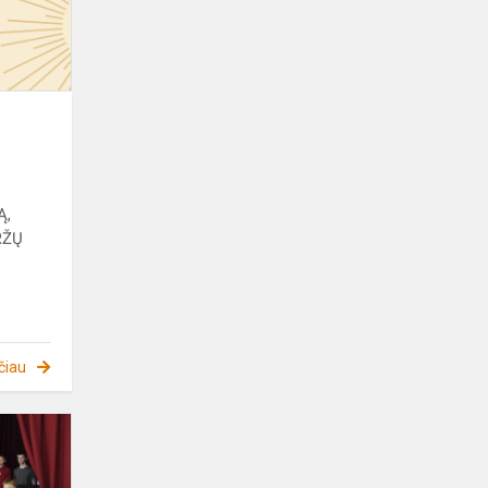
Ą,
RŽŲ
.
čiau
Gimnazistai
„Atvirų
Durų