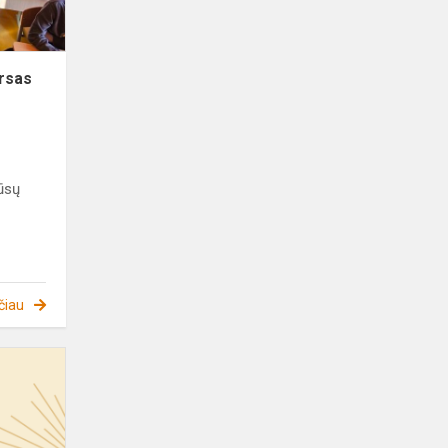
ursas
ūsų
čiau
SOLIS
ORTUS
-
25