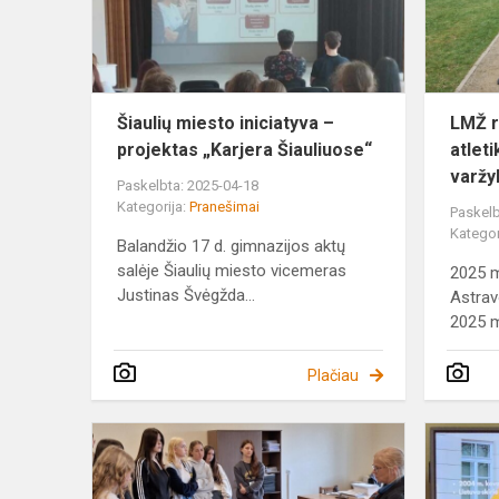
projektas
„Karjera
Šiauliuose“
Šiaulių miesto iniciatyva –
LMŽ r
projektas „Karjera Šiauliuose“
atlet
varžy
Paskelbta: 2025-04-18
Kategorija:
Pranešimai
Paskelb
Kategor
Balandžio 17 d. gimnazijos aktų
salėje Šiaulių miesto vicemeras
2025 m
Justinas Švėgžda...
Astrav
2025 m
Plačiau
„Knygos
dienos“