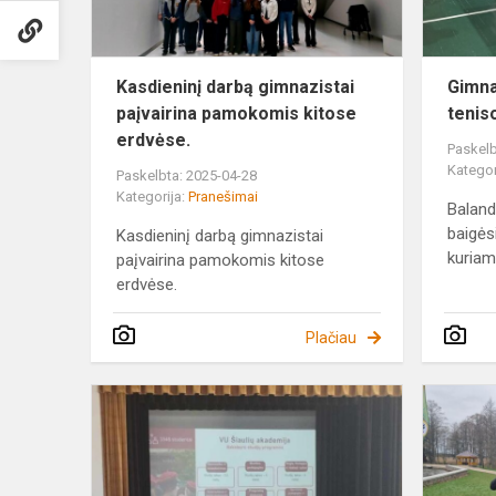
er...
Kasdieninį darbą gimnazistai
Gimna
paįvairina pamokomis kitose
tenis
erdvėse.
Paskelb
Kategor
Paskelbta: 2025-04-28
Kategorija:
Pranešimai
Baland
baigės
Kasdieninį darbą gimnazistai
kuriame
paįvairina pamokomis kitose
erdvėse.
Plačiau
Šiaulių
miesto
iniciatyva
–