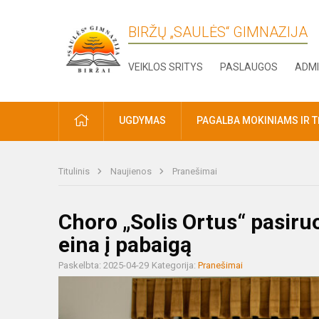
BIRŽŲ „SAULĖS“ GIMNAZIJA
VEIKLOS SRITYS
PASLAUGOS
ADMI
PRADŽIA
UGDYMAS
PAGALBA MOKINIAMS IR 
Titulinis
Naujienos
Pranešimai
Choro „Solis Ortus“ pasir
eina į pabaigą
Paskelbta: 2025-04-29
Kategorija:
Pranešimai