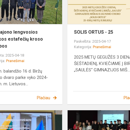
estafečių
kroso
varžybos
ajono lengvosios
SOLIS ORTUS - 25
ikos estafečių kroso
Paskelbta: 2025-04-17
bos
Kategorija:
Pranešimai
ta: 2025-04-18
2025 METŲ GEGUŽĖS 3 DIEN
ija:
Pranešimai
ŠEŠTADIENĮ, KVIEČIAME Į BI
„SAULĖS“ GIMNAZIJOS MIŠ..
. balandžio 16 d. Biržų
o dvaro parke vyko 2024-
. m. Lietuvos...
Plačiau
Pla
NATO
jaunimo
ambasadorės