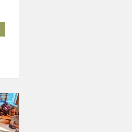
Demokratijos
žinių
konkursas
2025