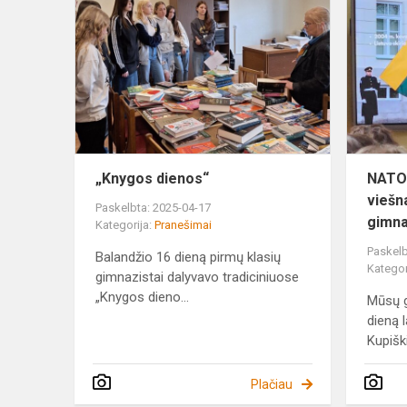
dienos“
„Knygos dienos“
NATO
viešn
Paskelbta: 2025-04-17
gimna
Kategorija:
Pranešimai
Paskelb
Balandžio 16 dieną pirmų klasių
Kategor
gimnazistai dalyvavo tradiciniuose
„Knygos dieno...
Mūsų g
dieną 
Kupiški
Plačiau