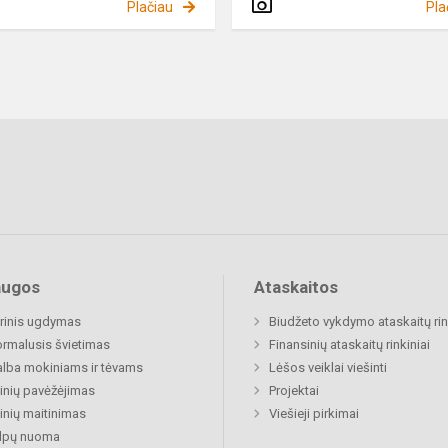
Plačiau
Pla
augos
Ataskaitos
rinis ugdymas
Biudžeto vykdymo ataskaitų rin
rmalusis švietimas
Finansinių ataskaitų rinkiniai
lba mokiniams ir tėvams
Lėšos veiklai viešinti
nių pavėžėjimas
Projektai
nių maitinimas
Viešieji pirkimai
alpų nuoma