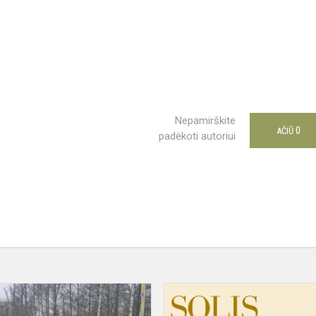
Nepamirškite
0
AČIŪ
padėkoti autoriui
LMŽ
rajono