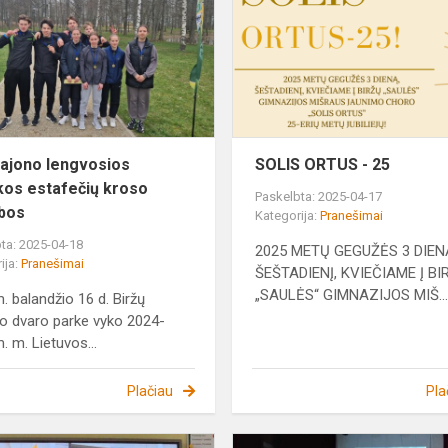
lengvosios
atletikos
estafečių
kroso
varžybos
ajono lengvosios
SOLIS ORTUS - 25
ikos estafečių kroso
Paskelbta: 2025-04-17
bos
Kategorija:
Pranešimai
ta: 2025-04-18
2025 METŲ GEGUŽĖS 3 DIEN
ija:
Pranešimai
ŠEŠTADIENĮ, KVIEČIAME Į BI
„SAULĖS“ GIMNAZIJOS MIŠ..
. balandžio 16 d. Biržų
o dvaro parke vyko 2024-
. m. Lietuvos...
Plačiau
Pla
NATO