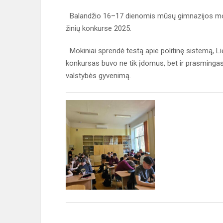
Balandžio 16–17 dienomis mūsų gimnazijos mok
žinių konkurse 2025.
Mokiniai sprendė testą apie politinę sistemą, Lie
konkursas buvo ne tik įdomus, bet ir prasmingas b
valstybės gyvenimą.