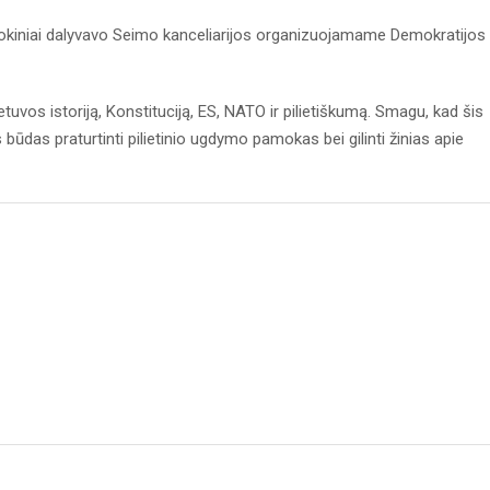
iniai dalyvavo Seimo kanceliarijos organizuojamame Demokratijos
tuvos istoriją, Konstituciją, ES, NATO ir pilietiškumą. Smagu, kad šis
ūdas praturtinti pilietinio ugdymo pamokas bei gilinti žinias apie