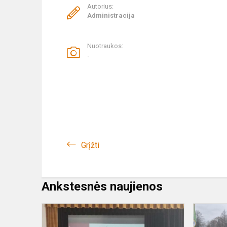
Autorius:
Administracija
Nuotraukos:
.
Grįžti
Ankstesnės naujienos
Šiaulių
miesto