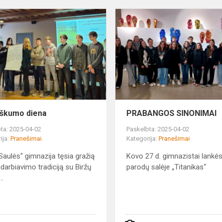
Pilietiškumo
diena
tiškumo diena
PRABANGOS SINONIMAI
ta: 2025-04-02
Paskelbta: 2025-04-02
ija:
Pranešimai
Kategorija:
Pranešimai
„Saulės“ gimnazija tęsia gražią
Kovo 27 d. gimnazistai lankė
darbiavimo tradiciją su Biržų
parodų salėje „Titanikas“
..