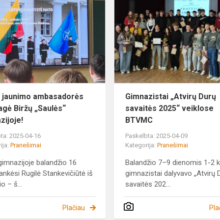
jaunimo
ambasadorės
viešnagė
Biržų
„Saulės“
gimnazijoj...
 jaunimo ambasadorės
Gimnazistai „Atvirų Durų
agė Biržų „Saulės“
savaitės 2025“ veiklose
zijoje!
BTVMC
ta: 2025-04-16
Paskelbta: 2025-04-09
ija:
Pranešimai
Kategorija:
Pranešimai
imnazijoje balandžio 16
Balandžio 7–9 dienomis 1-2 k
lankėsi Rugilė Stankevičiūtė iš
gimnazistai dalyvavo „Atvirų 
o – š...
savaitės 202...
Plačiau
Pla