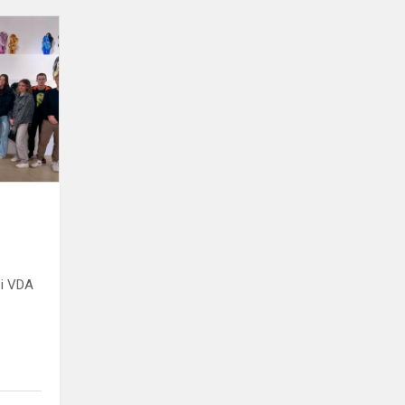
PRABANGOS
SINONIMAI
si VDA