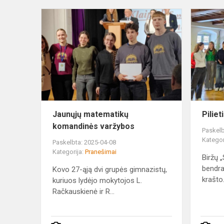
Jaunųjų
matematikų
komandinės
varžybos
Jaunųjų matematikų
Pilie
komandinės varžybos
Paskelb
Kategor
Paskelbta: 2025-04-08
Kategorija:
Pranešimai
Biržų 
bendra
Kovo 27-ąją dvi grupės gimnazistų,
krašto.
kuriuos lydėjo mokytojos L.
Račkauskienė ir R...