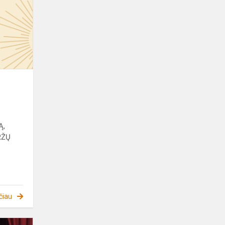
-
25
Ą,
RŽŲ
.
čiau
Gimnazistai