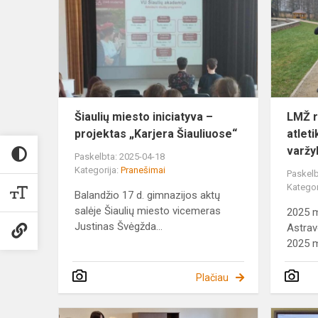
iniciatyva
–
projektas
„Karjera
Šiauliuose“
Šiaulių miesto iniciatyva –
LMŽ r
projektas „Karjera Šiauliuose“
atlet
varžy
Paskelbta: 2025-04-18
Kategorija:
Pranešimai
Paskelb
Kategor
Balandžio 17 d. gimnazijos aktų
salėje Šiaulių miesto vicemeras
2025 m
Justinas Švėgžda...
Astrav
2025 m
Plačiau
„Knygos