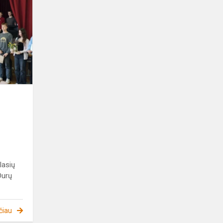
„Atvirų
Durų
savaitės
2025“
veiklose
BTVMC
lasių
Durų
čiau