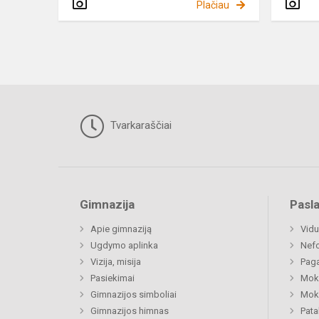
Plačiau
Tvarkaraščiai
Gimnazija
Pasl
Apie gimnaziją
Vidu
Ugdymo aplinka
Nefo
Vizija, misija
Paga
Pasiekimai
Moki
Gimnazijos simboliai
Moki
Gimnazijos himnas
Pat