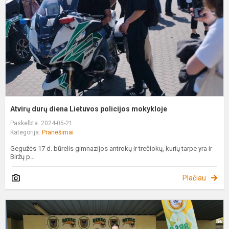
p
m
Atvirų durų diena Lietuvos policijos mokykloje
Paskelbta: 2024-05-21
Kategorija:
Pranešimai
Gegužės 17 d. būrelis gimnazijos antrokų ir trečiokų, kurių tarpe yra ir
Biržų p...
Plačiau
L
m