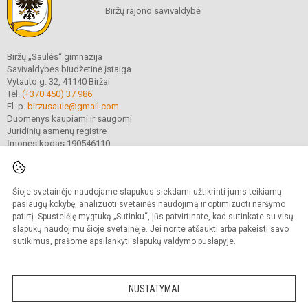
Biržų rajono savivaldybė
Biržų „Saulės“ gimnazija
Savivaldybės biudžetinė įstaiga
Vytauto g. 32, 41140 Biržai
Tel.
(+370 450) 37 986
El. p.
birzusaule@gmail.com
Duomenys kaupiami ir saugomi
Juridinių asmenų registre
Įmonės kodas 190546110
Šioje svetainėje naudojame slapukus siekdami užtikrinti jums teikiamų
© 2021. Biržų „Saulės“ gimnazija. Visos teisės saugomos.
Kopijuoti turinį be raštiško gimnazijos sutikimo griežtai draudžiama.
paslaugų kokybę, analizuoti svetainės naudojimą ir optimizuoti naršymo
patirtį. Spustelėję mygtuką „Sutinku“, jūs patvirtinate, kad sutinkate su visų
Prieinamumo paraiška
Slapukų valdymas
slapukų naudojimu šioje svetainėje. Jei norite atšaukti arba pakeisti savo
sutikimus, prašome apsilankyti
slapukų valdymo puslapyje
.
Sumanus būdas atnaujinti
mokyklos interneto
svetainę
NUSTATYMAI