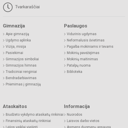
Tvarkaraščiai
Gimnazija
Paslaugos
Apie gimnaziją
Vidurinis ugdymas
Ugdymo aplinka
Neformalusis švietimas
Vizija, misija
Pagalba mokiniams ir tėvams
Pasiekimai
Mokinių pavėžėjimas
Gimnazijos simboliai
Mokinių maitinimas
Gimnazijos himnas
Patalpų nuoma
Tradiciniai renginiai
Biblioteka
Bendradarbiavimas
Priėmimas į gimnaziją
Ataskaitos
Informacija
Biudžeto vykdymo ataskaitų rinkiniai
Nuorodos
Finansinių ataskaitų rinkiniai
Laisvos darbo vietos
Lėšos veiklai viešinti
Asmens duomenų apsauga