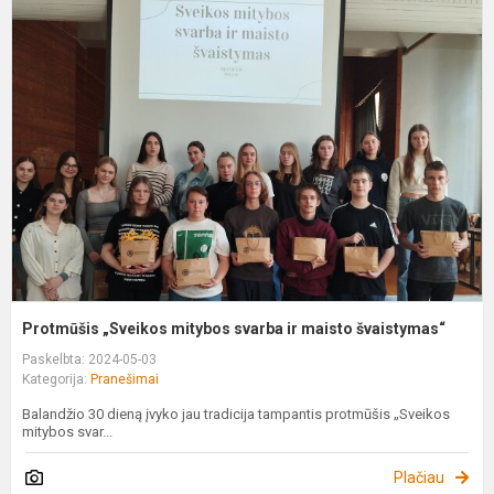
P
„
m
s
ir
m
š
Protmūšis „Sveikos mitybos svarba ir maisto švaistymas“
Paskelbta: 2024-05-03
Kategorija:
Pranešimai
Balandžio 30 dieną įvyko jau tradicija tampantis protmūšis „Sveikos
mitybos svar...
Plačiau