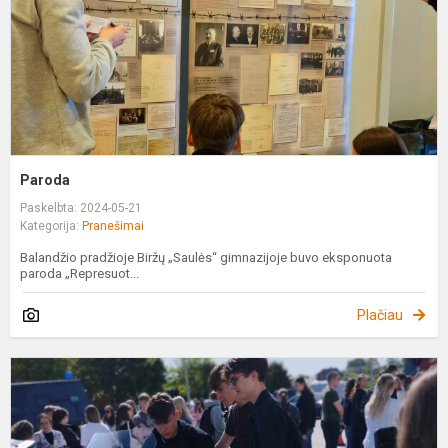
Paroda
Paskelbta: 2024-05-21
Kategorija:
Pranešimai
Balandžio pradžioje Biržų „Saulės“ gimnazijoje buvo eksponuota
paroda „Represuot...
Plačiau
A
d
d
L