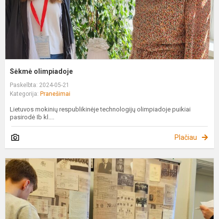
Sėkmė olimpiadoje
Paskelbta: 2024-05-21
Kategorija:
Pranešimai
Lietuvos mokinių respublikinėje technologijų olimpiadoje puikiai
pasirodė Ib kl....
Plačiau
P