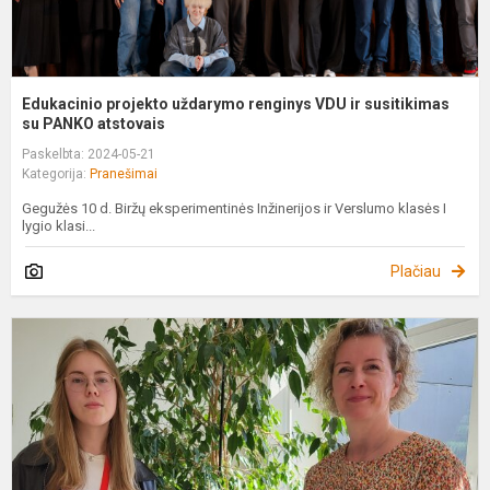
Edukacinio projekto uždarymo renginys VDU ir susitikimas
su PANKO atstovais
Paskelbta: 2024-05-21
Kategorija:
Pranešimai
Gegužės 10 d. Biržų eksperimentinės Inžinerijos ir Verslumo klasės I
lygio klasi...
Plačiau
S
o