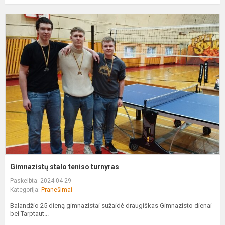
G
s
t
t
Gimnazistų stalo teniso turnyras
Paskelbta: 2024-04-29
Kategorija:
Pranešimai
Balandžio 25 dieną gimnazistai sužaidė draugiškas Gimnazisto dienai
bei Tarptaut...