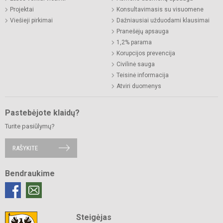
Projektai
Konsultavimasis su visuomene
Viešieji pirkimai
Dažniausiai užduodami klausimai
Pranešėjų apsauga
1,2% parama
Korupcijos prevencija
Civilinė sauga
Teisinė informacija
Atviri duomenys
Pastebėjote klaidų?
Turite pasiūlymų?
RAŠYKITE
Bendraukime
Steigėjas