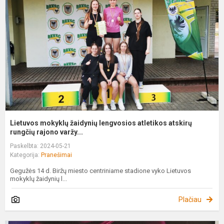
ž
l
a
a
r
Lietuvos mokyklų žaidynių lengvosios atletikos atskirų
rungčių rajono varžy...
Paskelbta: 2024-05-21
Kategorija:
Pranešimai
Gegužės 14 d. Biržų miesto centriniame stadione vyko Lietuvos
mokyklų žaidynių l...
Plačiau