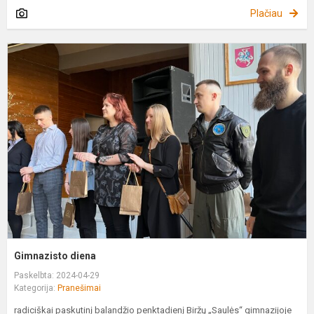
Plačiau
G
d
Gimnazisto diena
Paskelbta: 2024-04-29
Kategorija:
Pranešimai
radiciškai paskutinį balandžio penktadienį Biržų „Saulės“ gimnazijoje