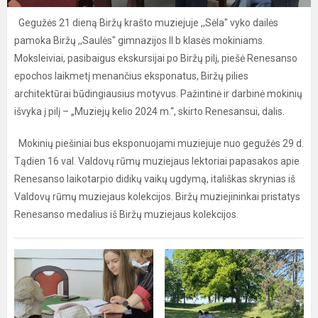
Gegužės 21 dieną Biržų krašto muziejuje ,,Sėla" vyko dailės
pamoka Biržų ,,Saulės" gimnazijos II b klasės mokiniams.
Moksleiviai, pasibaigus ekskursijai po Biržų pilį, piešė Renesanso
epochos laikmetį menančius eksponatus, Biržų pilies
architektūrai būdingiausius motyvus. Pažintinė ir darbinė mokinių
išvyka į pilį – „Muziejų kelio 2024 m.“, skirto Renesansui, dalis.
Mokinių piešiniai bus eksponuojami muziejuje nuo gegužės 29 d.
Tądien 16 val. Valdovų rūmų muziejaus lektoriai papasakos apie
Renesanso laikotarpio didikų vaikų ugdymą, itališkas skrynias iš
Valdovų rūmų muziejaus kolekcijos. Biržų muziejininkai pristatys
Renesanso medalius iš Biržų muziejaus kolekcijos.