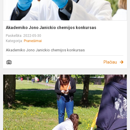
Akademiko Jono Janickio chemijos konkursas
Paskelbta: 2022-05-30
Kategorija:
Pranešimai
Akademiko Jono Janickio chemijos konkursas
Plačiau
M
p