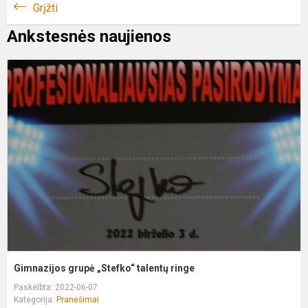
Grįžti
Ankstesnės naujienos
G
g
„
t
r
Gimnazijos grupė „Stefko“ talentų ringe
Paskelbta: 2022-06-07
Kategorija:
Pranešimai