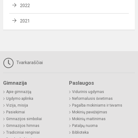
2022
2021
Tvarkaraščiai
Gimnazija
Paslaugos
Apie gimnaziją
Vidurinis ugdymas
Ugdymo aplinka
Neformalusis švietimas
Vizija, misija
Pagalba mokiniams ir tėvams
Pasiekimai
Mokinių pavėžėjimas
Gimnazijos simboliai
Mokinių maitinimas
Gimnazijos himnas
Patalpų nuoma
Tradiciniai renginiai
Biblioteka