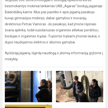
Gegužės 30d. biotechnologijas ir biologiją išplėstiniu kursu
besimokantys mokiniai lankėmės UAB „Agaras“ biodujų jėgainėje
Balandiškių kaime. Mus pas pasitiko ir apie jėgainę pasakojo
buvęs gimnazijos mokinys, dabar gamybos ir inovacijų
direktorius Petras Vainoras. Jis pasakojo, kad įmonė rūpinasi
švaria aplinka, todėl susidariusias organines atliekas perdirba į
biodujas ir organines trąšas. Trąšomis tręšiami įmonės laukai, o
dujos naudojamos elektros ir šilumos gamybai.
Apžiūrėję jėgainę, išgirdę naudingą ir įdomią informaciją grįžome į
mokyklą.