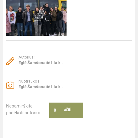
Autorius:
Eglė Šamšonaitė IIIa kl.
Nuotraukos:
Eglė Šamšonaitė IIIa kl.
Nepamirškite
0
AČIŪ
padėkoti autoriui