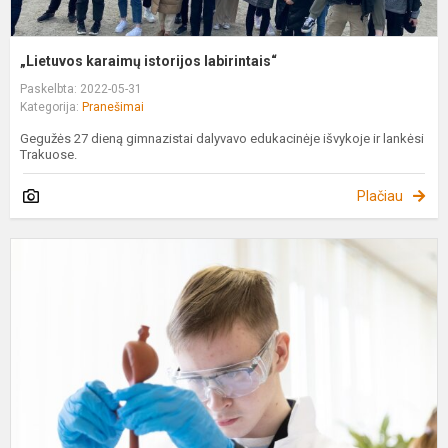
„Lietuvos karaimų istorijos labirintais“
Paskelbta: 2022-05-31
Kategorija:
Pranešimai
Gegužės 27 dieną gimnazistai dalyvavo edukacinėje išvykoje ir lankėsi
Trakuose.
Plačiau
A
J
J
c
k