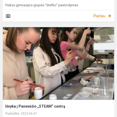
Puikus gimnazijos grupės "Stefko" pasirodymas
Plačiau
I
į
P
„
c
Išvyka į Panevėžio „STEAM“ centrą
Paskelbta: 2022-06-07