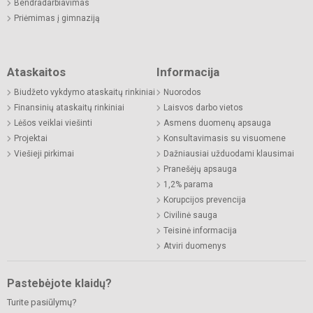
Bendradarbiavimas
Priėmimas į gimnaziją
Ataskaitos
Informacija
Biudžeto vykdymo ataskaitų rinkiniai
Nuorodos
Finansinių ataskaitų rinkiniai
Laisvos darbo vietos
Lėšos veiklai viešinti
Asmens duomenų apsauga
Projektai
Konsultavimasis su visuomene
Viešieji pirkimai
Dažniausiai užduodami klausimai
Pranešėjų apsauga
1,2% parama
Korupcijos prevencija
Civilinė sauga
Teisinė informacija
Atviri duomenys
Pastebėjote klaidų?
Turite pasiūlymų?