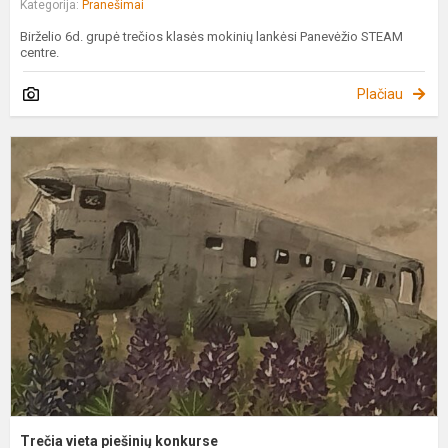
Kategorija:
Pranešimai
Birželio 6d. grupė trečios klasės mokinių lankėsi Panevėžio STEAM
centre.
Plačiau
T
v
p
k
Trečia vieta piešinių konkurse