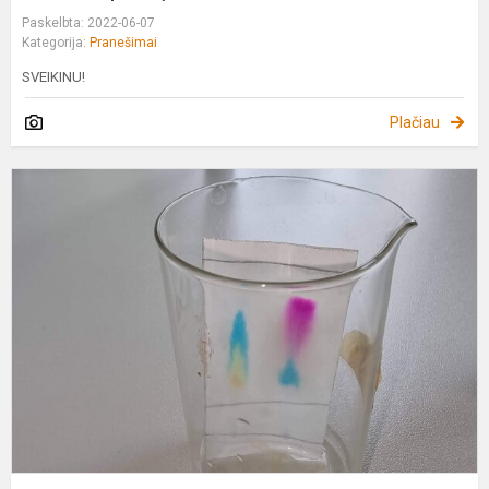
Paskelbta: 2022-06-07
Kategorija:
Pranešimai
SVEIKINU!
Plačiau
S
c
l