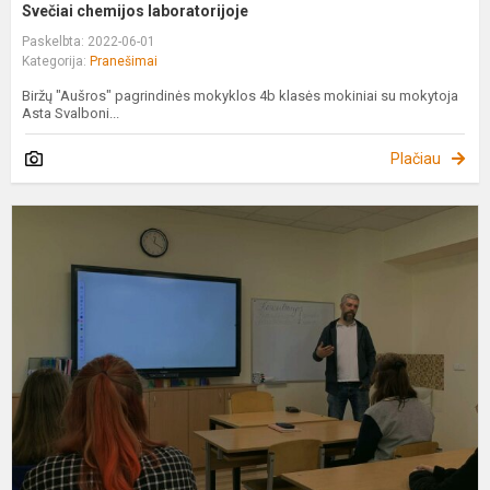
Svečiai chemijos laboratorijoje
Paskelbta: 2022-06-01
Kategorija:
Pranešimai
Biržų "Aušros" pagrindinės mokyklos 4b klasės mokiniai su mokytoja
Asta Svalboni...
Plačiau
"
į
t
k