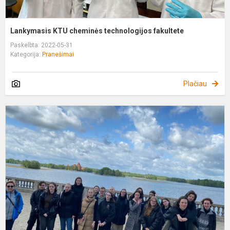
Lankymasis KTU cheminės technologijos fakultete
Paskelbta: 2022-05-31
Kategorija:
Pranešimai
Plačiau
„
k
i
l