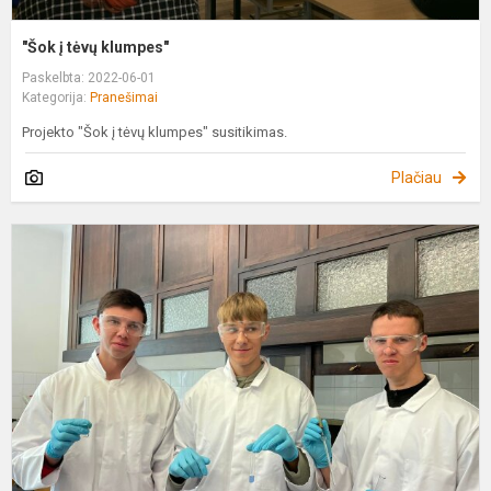
"Šok į tėvų klumpes"
Paskelbta: 2022-06-01
Kategorija:
Pranešimai
Projekto "Šok į tėvų klumpes" susitikimas.
Plačiau
L
K
c
t
f