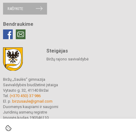
RAŠYKITE
Bendraukime
Steigėjas
Biržų rajono savivaldybė
Biržų „Saulės“ gimnazija
Savivaldybės biudžetinė įstaiga
Vytauto g. 32, 41140 Biržai
Tel.
(+370 450) 37 986
El. p.
birzusaule@gmail.com
Duomenys kaupiami ir saugomi
Juridinių asmenų registre
Įmonės kodas 190546110