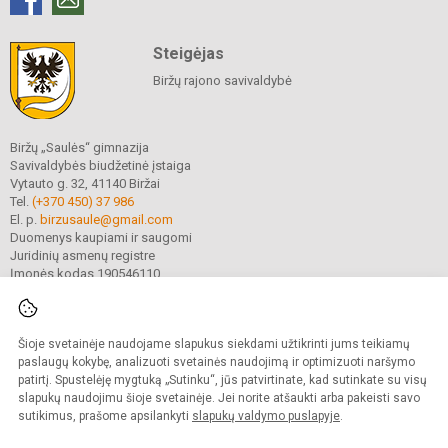
Steigėjas
Biržų rajono savivaldybė
Biržų „Saulės“ gimnazija
Savivaldybės biudžetinė įstaiga
Vytauto g. 32, 41140 Biržai
Tel.
(+370 450) 37 986
El. p.
birzusaule@gmail.com
Duomenys kaupiami ir saugomi
Juridinių asmenų registre
Įmonės kodas 190546110
Šioje svetainėje naudojame slapukus siekdami užtikrinti jums teikiamų
© 2021. Biržų „Saulės“ gimnazija. Visos teisės saugomos.
Kopijuoti turinį be raštiško gimnazijos sutikimo griežtai draudžiama.
paslaugų kokybę, analizuoti svetainės naudojimą ir optimizuoti naršymo
patirtį. Spustelėję mygtuką „Sutinku“, jūs patvirtinate, kad sutinkate su visų
Prieinamumo paraiška
Slapukų valdymas
slapukų naudojimu šioje svetainėje. Jei norite atšaukti arba pakeisti savo
sutikimus, prašome apsilankyti
slapukų valdymo puslapyje
.
Sumanus būdas atnaujinti
mokyklos interneto