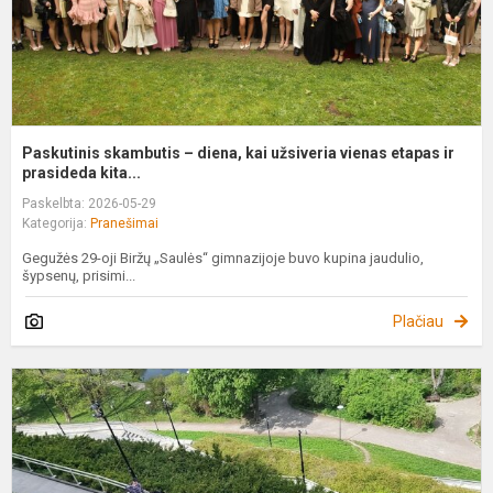
e
i..
Paskutinis skambutis – diena, kai užsiveria vienas etapas ir
prasideda kita...
Paskelbta: 2026-05-29
Kategorija:
Pranešimai
Gegužės 29-oji Biržų „Saulės“ gimnazijoje buvo kupina jaudulio,
šypsenų, prisimi...
Plačiau
E
į
S