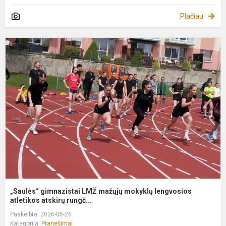
Plačiau
„
g
L
m
m
l
at
„Saulės“ gimnazistai LMŽ mažųjų mokyklų lengvosios
atletikos atskirų rungč...
Paskelbta: 2026-05-26
Kategorija:
Pranešimai