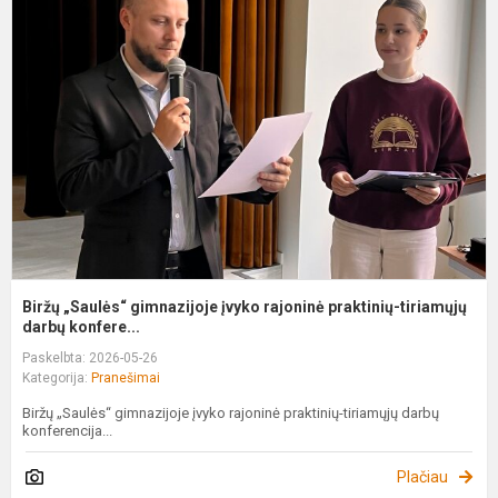
„
g
į
r
p
t
Biržų „Saulės“ gimnazijoje įvyko rajoninė praktinių-tiriamųjų
darbų konfere...
Paskelbta: 2026-05-26
Kategorija:
Pranešimai
Biržų „Saulės“ gimnazijoje įvyko rajoninė praktinių-tiriamųjų darbų
konferencija...
Plačiau