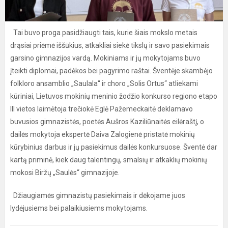
Tai buvo proga pasidžiaugti tais, kurie šiais mokslo metais
drąsiai priėmė iššūkius, atkakliai siekė tikslų ir savo pasiekimais
garsino gimnazijos vardą. Mokiniams ir jų mokytojams buvo
įteikti diplomai, padėkos bei pagyrimo raštai. Šventėje skambėjo
folkloro ansamblio „Saulala“ ir choro „Solis Ortus“ atliekami
kūriniai, Lietuvos mokinių meninio žodžio konkurso regiono etapo
III vietos laimėtoja trečiokė Eglė Pažemeckaitė deklamavo
buvusios gimnazistės, poetės Aušros Kaziliūnaitės eilėraštį, o
dailės mokytoja ekspertė Daiva Zalogienė pristatė mokinių
kūrybinius darbus ir jų pasiekimus dailės konkursuose. Šventė dar
kartą priminė, kiek daug talentingų, smalsių ir atkaklių mokinių
mokosi Biržų „Saulės“ gimnazijoje.
Džiaugiamės gimnazistų pasiekimais ir dėkojame juos
lydėjusiems bei palaikiusiems mokytojams.