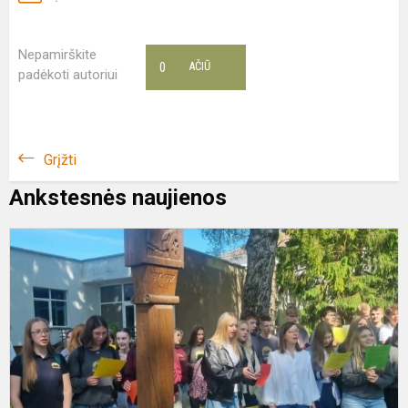
Nepamirškite
0
AČIŪ
padėkoti autoriui
Grįžti
Ankstesnės naujienos
J
d
g
d
L