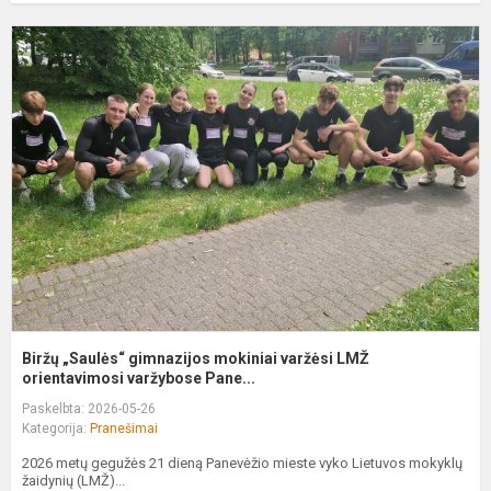
B
„
g
m
v
L
o
Biržų „Saulės“ gimnazijos mokiniai varžėsi LMŽ
orientavimosi varžybose Pane...
Paskelbta: 2026-05-26
Kategorija:
Pranešimai
2026 metų gegužės 21 dieną Panevėžio mieste vyko Lietuvos mokyklų
žaidynių (LMŽ)...