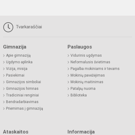
Tvarkaraščiai
Gimnazija
Paslaugos
Apie gimnaziją
Vidurinis ugdymas
Ugdymo aplinka
Neformalusis švietimas
Vizija, misija
Pagalba mokiniams ir tėvams
Pasiekimai
Mokinių pavėžėjimas
Gimnazijos simboliai
Mokinių maitinimas
Gimnazijos himnas
Patalpų nuoma
Tradiciniai renginiai
Biblioteka
Bendradarbiavimas
Priėmimas į gimnaziją
Ataskaitos
Informacija