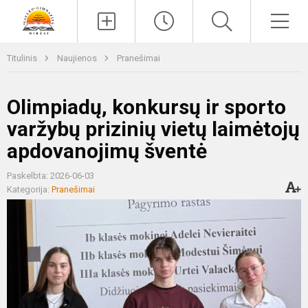
Paieška
Men
Titulinis
Naujienos
Pranešimai
Olimpiadų, konkursų ir sporto
varžybų prizinių vietų laimėtojų
apdovanojimų šventė
Paskelbta: 2026-06-03
Kategorija:
Pranešimai