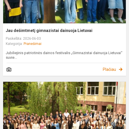
Jau dešimtmetį gimnazistai dainuoja Lietuvai
Paskelbta: 2026-06-03
Kategorija:
Pranešimai
Jubiliejinis patriotinės dainos festivalis „Gimnazistai dainuoja Lietuvai“
suvie...
Plačiau
P
s
–
d
k
u
v