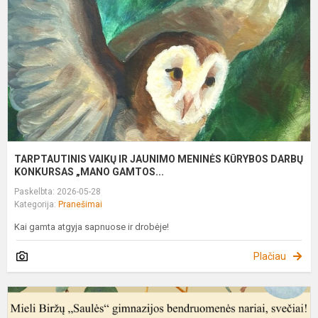
J
M
K
D
K
TARPTAUTINIS VAIKŲ IR JAUNIMO MENINĖS KŪRYBOS DARBŲ
KONKURSAS „MANO GAMTOS...
Paskelbta: 2026-05-28
Kategorija:
Pranešimai
Kai gamta atgyja sapnuose ir drobėje!
Plačiau
P
s