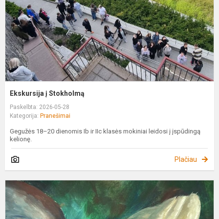
Ekskursija į Stokholmą
Paskelbta: 2026-05-28
Kategorija:
Pranešimai
Gegužės 18–20 dienomis Ib ir IIc klasės mokiniai leidosi į įspūdingą
kelionę.
Plačiau
T
V
I