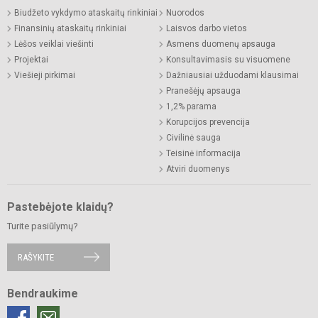
Biudžeto vykdymo ataskaitų rinkiniai
Nuorodos
Finansinių ataskaitų rinkiniai
Laisvos darbo vietos
Lėšos veiklai viešinti
Asmens duomenų apsauga
Projektai
Konsultavimasis su visuomene
Viešieji pirkimai
Dažniausiai užduodami klausimai
Pranešėjų apsauga
1,2% parama
Korupcijos prevencija
Civilinė sauga
Teisinė informacija
Atviri duomenys
Pastebėjote klaidų?
Turite pasiūlymų?
RAŠYKITE
Bendraukime