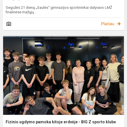
Gegužės 21 dieną „Saulės“ gimnazijos sportininkai dalyvavo LMŽ
finalinėse mažųjų...
Plačiau
F
u
p
k
e
-
B
Z
s
k
Fizinio ugdymo pamoka kitoje erdvėje - BIG Z sporto klube