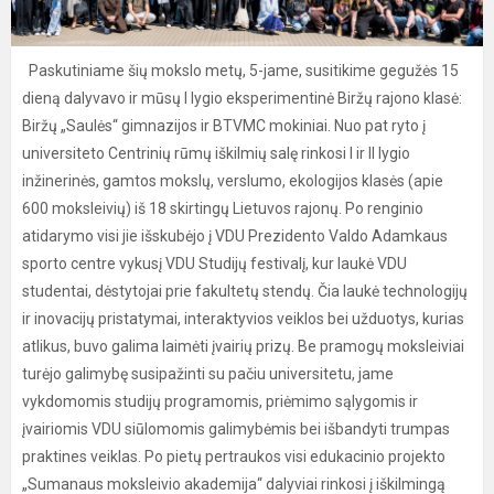
Paskutiniame šių mokslo metų, 5-jame, susitikime gegužės 15
dieną dalyvavo ir mūsų I lygio eksperimentinė Biržų rajono klasė:
Biržų „Saulės“ gimnazijos ir BTVMC mokiniai. Nuo pat ryto į
universiteto Centrinių rūmų iškilmių salę rinkosi I ir II lygio
inžinerinės, gamtos mokslų, verslumo, ekologijos klasės (apie
600 moksleivių) iš 18 skirtingų Lietuvos rajonų. Po renginio
atidarymo visi jie išskubėjo į VDU Prezidento Valdo Adamkaus
sporto centre vykusį VDU Studijų festivalį, kur laukė VDU
studentai, dėstytojai prie fakultetų stendų. Čia laukė technologijų
ir inovacijų pristatymai, interaktyvios veiklos bei užduotys, kurias
atlikus, buvo galima laimėti įvairių prizų. Be pramogų moksleiviai
turėjo galimybę susipažinti su pačiu universitetu, jame
vykdomomis studijų programomis, priėmimo sąlygomis ir
įvairiomis VDU siūlomomis galimybėmis bei išbandyti trumpas
praktines veiklas. Po pietų pertraukos visi edukacinio projekto
„Sumanaus moksleivio akademija“ dalyviai rinkosi į iškilmingą