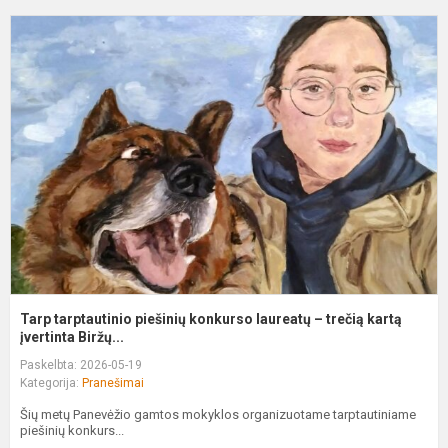
T
t
p
k
l
–
t
ka
Tarp tarptautinio piešinių konkurso laureatų – trečią kartą
įvertinta Biržų...
Paskelbta: 2026-05-19
Kategorija:
Pranešimai
Šių metų Panevėžio gamtos mokyklos organizuotame tarptautiniame
piešinių konkurs...