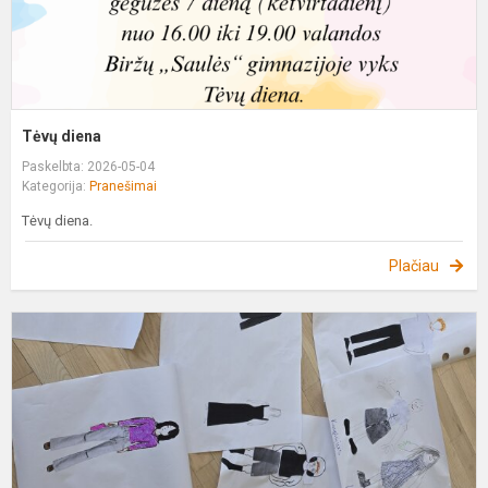
Tėvų diena
Paskelbta: 2026-05-04
Kategorija:
Pranešimai
Tėvų diena.
Plačiau
T
d
d