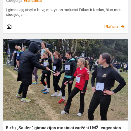
Kategorija:
Pranešimai
Į gimnaziją atvyko buvę mokyklos mokiniai Erikas ir Nedas, šiuo metu
studijuojan...
Plačiau
B
„
g
m
v
L
l
Biržų „Saulės“ gimnazijos mokiniai varžėsi LMŽ lengvosios