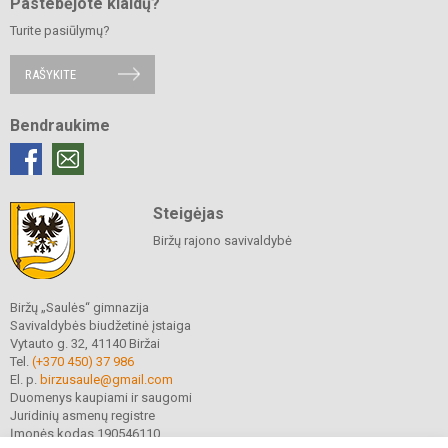
Pastebėjote klaidų?
Turite pasiūlymų?
RAŠYKITE
Bendraukime
Steigėjas
Biržų rajono savivaldybė
Biržų „Saulės“ gimnazija
Savivaldybės biudžetinė įstaiga
Vytauto g. 32, 41140 Biržai
Tel.
(+370 450) 37 986
El. p.
birzusaule@gmail.com
Duomenys kaupiami ir saugomi
Juridinių asmenų registre
Įmonės kodas 190546110