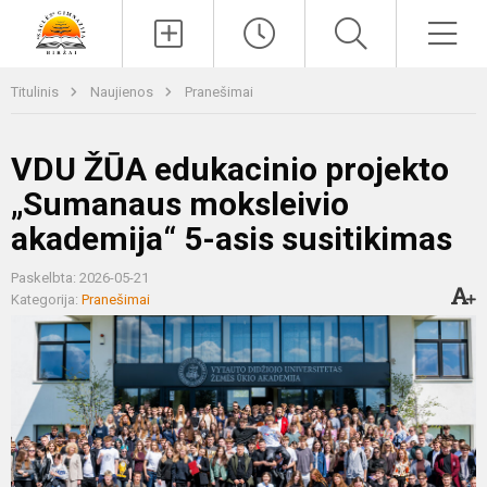
Paieška
Men
Titulinis
Naujienos
Pranešimai
VDU ŽŪA edukacinio projekto
„Sumanaus moksleivio
akademija“ 5-asis susitikimas
Paskelbta: 2026-05-21
Kategorija:
Pranešimai