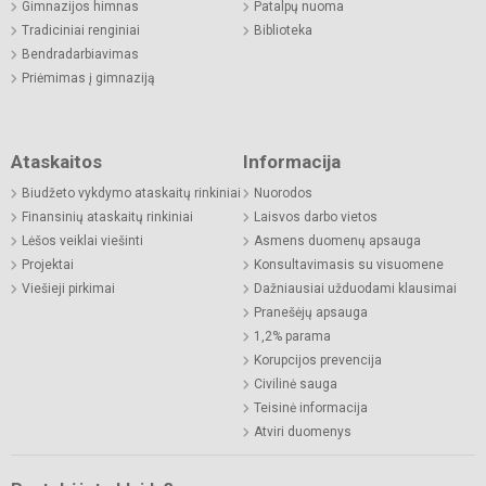
Gimnazijos himnas
Patalpų nuoma
Tradiciniai renginiai
Biblioteka
Bendradarbiavimas
Priėmimas į gimnaziją
Ataskaitos
Informacija
Biudžeto vykdymo ataskaitų rinkiniai
Nuorodos
Finansinių ataskaitų rinkiniai
Laisvos darbo vietos
Lėšos veiklai viešinti
Asmens duomenų apsauga
Projektai
Konsultavimasis su visuomene
Viešieji pirkimai
Dažniausiai užduodami klausimai
Pranešėjų apsauga
1,2% parama
Korupcijos prevencija
Civilinė sauga
Teisinė informacija
Atviri duomenys