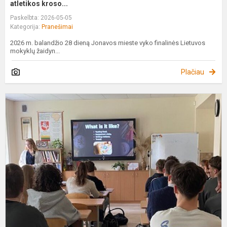
atletikos kroso...
Paskelbta: 2026-05-05
Kategorija:
Pranešimai
2026 m. balandžio 28 dieną Jonavos mieste vyko finalinės Lietuvos
mokyklų žaidyn...
Plačiau
I
u
(
k
ir
u
k
p