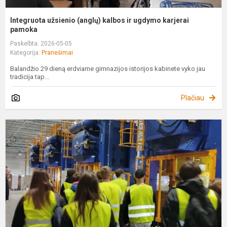
Integruota užsienio (anglų) kalbos ir ugdymo karjerai
pamoka
Paskelbta: 2026-05-05
Kategorija:
Pranešimai
Balandžio 29 dieną erdviame gimnazijos istorijos kabinete vyko jau
tradicija tap...
Plačiau
P
s
P
į
„
U