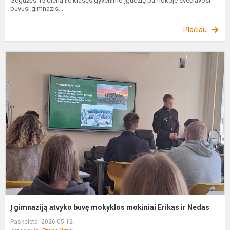
Gegužės 15 dieną IIc klasės gyvenimo įgūdžių pamokoje svečiavosi
buvusi gimnazis...
Plačiau
Į
g
a
b
m
m
E
ir
N
Į gimnaziją atvyko buvę mokyklos mokiniai Erikas ir Nedas
Paskelbta: 2026-05-12