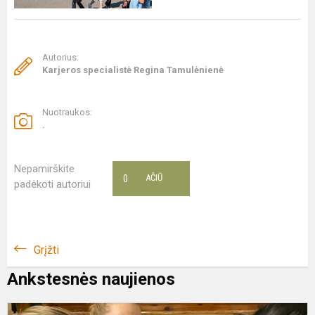
Autorius:
Karjeros specialistė Regina Tamulėnienė
Nuotraukos:
.
Nepamirškite
0
AČIŪ
padėkoti autoriui
Grįžti
Ankstesnės naujienos
D