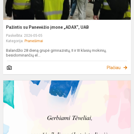
Pažintis su Panevėžio įmone „ADAX“, UAB
Paskelbta: 2026-05-05
Kategorija:
Pranešimai
Balandžio 28 dieną grupė gimnazistų, II ir III klasių mokinių,
besidominančių el...
Plačiau
T
d