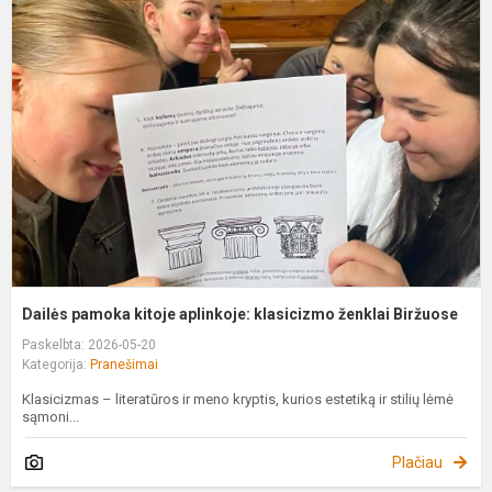
p
k
a
k
ž
B
Dailės pamoka kitoje aplinkoje: klasicizmo ženklai Biržuose
Paskelbta: 2026-05-20
Kategorija:
Pranešimai
Klasicizmas – literatūros ir meno kryptis, kurios estetiką ir stilių lėmė
sąmoni...
Plačiau