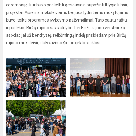
ceremoniją, kur buvo paskelbti geriausiais pripažinti II lygio klasių
projektai. Visiems moksleiviams bei juos lydintiems mokytojams
buvo įteikti programos įvykdymo pažymėjimai. Tarp gautų raštų
ir padėkos Biržų rajono savivaldybei bei Biržų rajono verslininkų
asociacijai už bendrystę, reikšmingą indėlį prisidedant prie Biržų
rajono moksleivių dalyvavimo šio projekto veiklose.