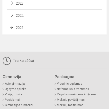
2023
2022
2021
Tvarkaraščiai
Gimnazija
Paslaugos
Apie gimnaziją
Vidurinis ugdymas
Ugdymo aplinka
Neformalusis švietimas
Vizija, misija
Pagalba mokiniams ir tėvams
Pasiekimai
Mokinių pavėžėjimas
Gimnazijos simboliai
Mokinių maitinimas