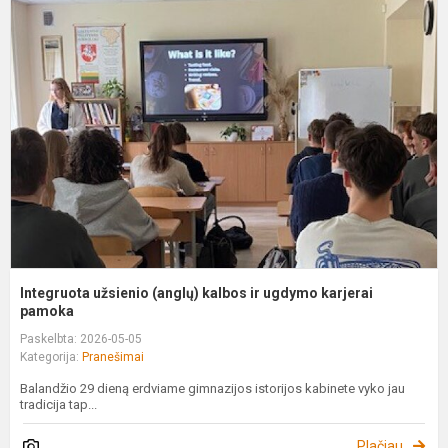
u
(
k
ir
u
k
p
Integruota užsienio (anglų) kalbos ir ugdymo karjerai
pamoka
Paskelbta: 2026-05-05
Kategorija:
Pranešimai
Balandžio 29 dieną erdviame gimnazijos istorijos kabinete vyko jau
tradicija tap...
Plačiau