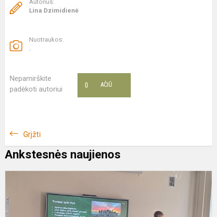
Autorius:
Lina Dzimidienė
Nuotraukos:
.
Nepamirškite
0
AČIŪ
padėkoti autoriui
Grįžti
Ankstesnės naujienos
Į
g
a
b