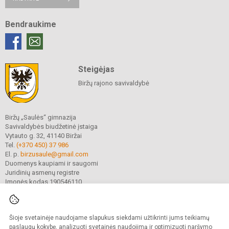
Bendraukime
Steigėjas
Biržų rajono savivaldybė
Biržų „Saulės“ gimnazija
Savivaldybės biudžetinė įstaiga
Vytauto g. 32, 41140 Biržai
Tel.
(+370 450) 37 986
El. p.
birzusaule@gmail.com
Duomenys kaupiami ir saugomi
Juridinių asmenų registre
Įmonės kodas 190546110
Šioje svetainėje naudojame slapukus siekdami užtikrinti jums teikiamų
© 2021. Biržų „Saulės“ gimnazija. Visos teisės saugomos.
Kopijuoti turinį be raštiško gimnazijos sutikimo griežtai draudžiama.
paslaugų kokybę, analizuoti svetainės naudojimą ir optimizuoti naršymo