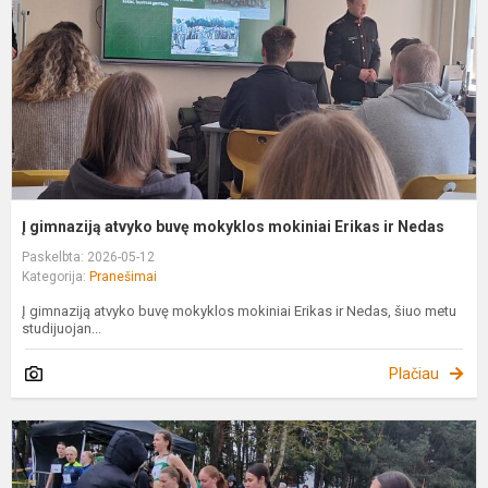
m
m
E
ir
N
Į gimnaziją atvyko buvę mokyklos mokiniai Erikas ir Nedas
Paskelbta: 2026-05-12
Kategorija:
Pranešimai
Į gimnaziją atvyko buvę mokyklos mokiniai Erikas ir Nedas, šiuo metu
studijuojan...
Plačiau
B
„
g