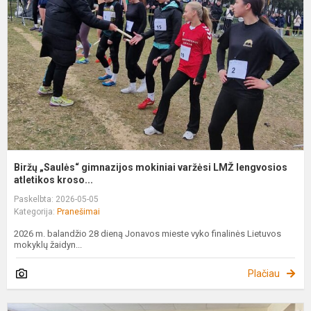
m
v
L
l
Biržų „Saulės“ gimnazijos mokiniai varžėsi LMŽ lengvosios
atletikos kroso...
Paskelbta: 2026-05-05
Kategorija:
Pranešimai
2026 m. balandžio 28 dieną Jonavos mieste vyko finalinės Lietuvos
mokyklų žaidyn...
Plačiau
I