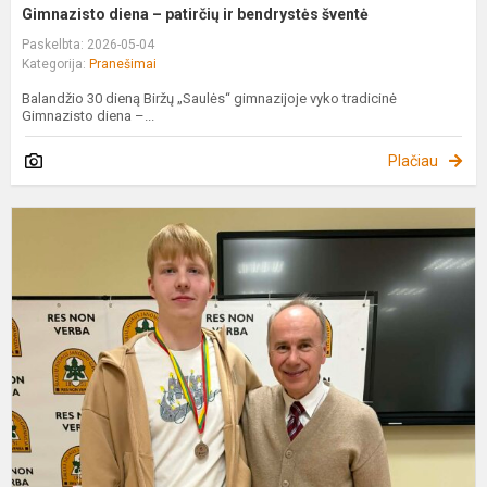
Gimnazisto diena – patirčių ir bendrystės šventė
Paskelbta: 2026-05-04
Kategorija:
Pranešimai
Balandžio 30 dieną Biržų „Saulės“ gimnazijoje vyko tradicinė
Gimnazisto diena –...
Plačiau
K
K
–
3
o
L
m
i
ol