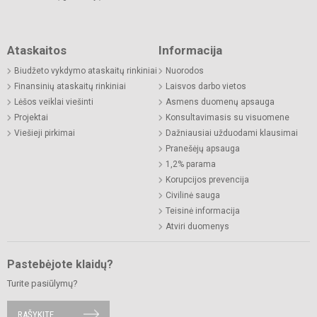
Ataskaitos
Informacija
Biudžeto vykdymo ataskaitų rinkiniai
Nuorodos
Finansinių ataskaitų rinkiniai
Laisvos darbo vietos
Lėšos veiklai viešinti
Asmens duomenų apsauga
Projektai
Konsultavimasis su visuomene
Viešieji pirkimai
Dažniausiai užduodami klausimai
Pranešėjų apsauga
1,2% parama
Korupcijos prevencija
Civilinė sauga
Teisinė informacija
Atviri duomenys
Pastebėjote klaidų?
Turite pasiūlymų?
RAŠYKITE