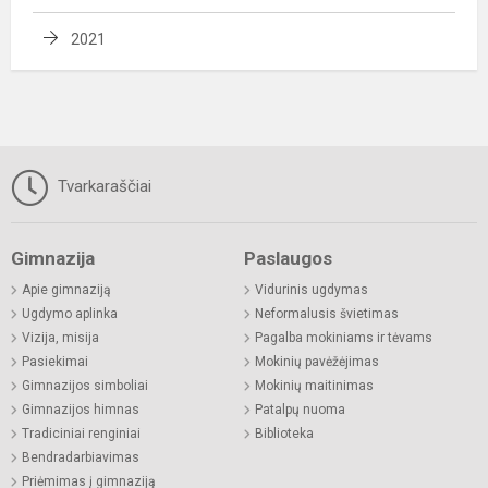
2021
Tvarkaraščiai
Gimnazija
Paslaugos
Apie gimnaziją
Vidurinis ugdymas
Ugdymo aplinka
Neformalusis švietimas
Vizija, misija
Pagalba mokiniams ir tėvams
Pasiekimai
Mokinių pavėžėjimas
Gimnazijos simboliai
Mokinių maitinimas
Gimnazijos himnas
Patalpų nuoma
Tradiciniai renginiai
Biblioteka
Bendradarbiavimas
Priėmimas į gimnaziją