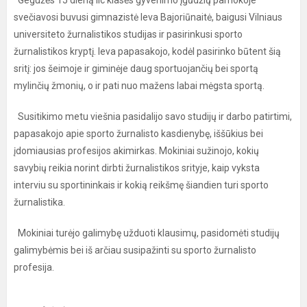
Gegužės 15 dieną IIc klasės gyvenimo įgūdžių pamokoje
svečiavosi buvusi gimnazistė Ieva Bajoriūnaitė, baigusi Vilniaus
universiteto žurnalistikos studijas ir pasirinkusi sporto
žurnalistikos kryptį. Ieva papasakojo, kodėl pasirinko būtent šią
sritį: jos šeimoje ir giminėje daug sportuojančių bei sportą
mylinčių žmonių, o ir pati nuo mažens labai mėgsta sportą.
Susitikimo metu viešnia pasidalijo savo studijų ir darbo patirtimi,
papasakojo apie sporto žurnalisto kasdienybę, iššūkius bei
įdomiausias profesijos akimirkas. Mokiniai sužinojo, kokių
savybių reikia norint dirbti žurnalistikos srityje, kaip vyksta
interviu su sportininkais ir kokią reikšmę šiandien turi sporto
žurnalistika.
Mokiniai turėjo galimybę užduoti klausimų, pasidomėti studijų
galimybėmis bei iš arčiau susipažinti su sporto žurnalisto
profesija.