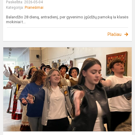
Paskelbta: 2026-05-04
Kategorija:
Pranešimai
Balandžio 28 dieną, antradienį, per gyvenimo įgūdžių pamoką Ia klasės
mokiniai t...
Plačiau
G
d
–
p
ir
b
š