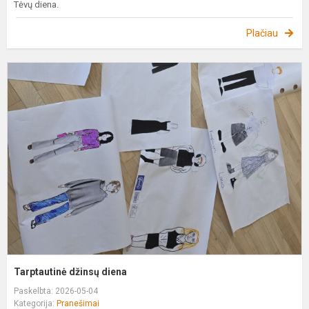
Tėvų diena.
Plačiau
T
d
d
Tarptautinė džinsų diena
Paskelbta: 2026-05-04
Kategorija:
Pranešimai