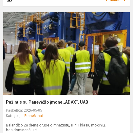
P
s
P
į
„
U
Pažintis su Panevėžio įmone „ADAX“, UAB
Paskelbta: 2026-05-05
Kategorija:
Pranešimai
Balandžio 28 dieną grupė gimnazistų, II ir III klasių mokinių,
besidominančių el...