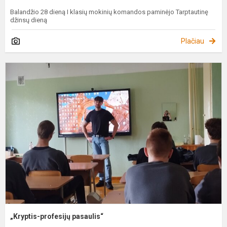
Balandžio 28 dieną I klasių mokinių komandos paminėjo Tarptautinę
džinsų dieną
Plačiau
„
p
p
„Kryptis-profesijų pasaulis“