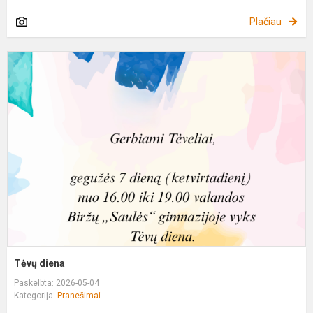
Plačiau
T
d
Tėvų diena
Paskelbta: 2026-05-04
Kategorija:
Pranešimai