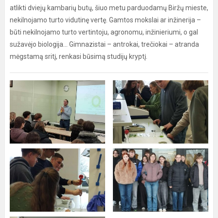
atlikti dviejų kambarių butų, šiuo metu parduodamų Biržų mieste,
nekilnojamo turto vidutinę vertę. Gamtos mokslai ar inžinerija –
būti nekilnojamo turto vertintoju, agronomu, inžinieriumi, o gal
sužavėjo biologija... Gimnazistai – antrokai, trečiokai – atranda
mėgstamą sritį, renkasi būsimą studijų kryptį.