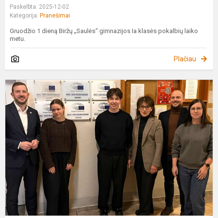
Paskelbta: 2025-12-02
Kategorija:
Pranešimai
Gruodžio 1 dieną Biržų „Saulės“ gimnazijos Ia klasės pokalbių laiko
metu.
Plačiau
M
–
E
P
a