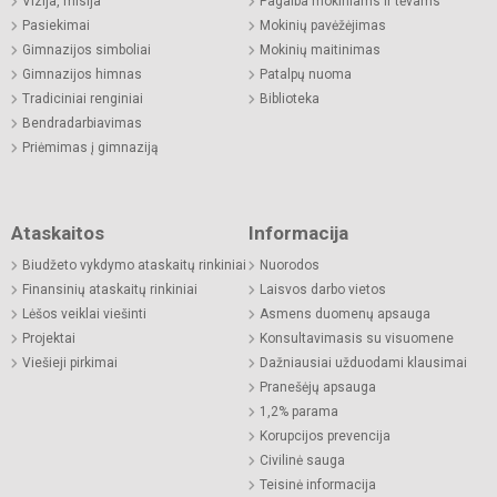
Vizija, misija
Pagalba mokiniams ir tėvams
Pasiekimai
Mokinių pavėžėjimas
Gimnazijos simboliai
Mokinių maitinimas
Gimnazijos himnas
Patalpų nuoma
Tradiciniai renginiai
Biblioteka
Bendradarbiavimas
Priėmimas į gimnaziją
Ataskaitos
Informacija
Biudžeto vykdymo ataskaitų rinkiniai
Nuorodos
Finansinių ataskaitų rinkiniai
Laisvos darbo vietos
Lėšos veiklai viešinti
Asmens duomenų apsauga
Projektai
Konsultavimasis su visuomene
Viešieji pirkimai
Dažniausiai užduodami klausimai
Pranešėjų apsauga
1,2% parama
Korupcijos prevencija
Civilinė sauga
Teisinė informacija