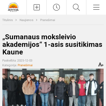
Paieška
Men
Titulinis
Naujienos
Pranešimai
„Sumanaus moksleivio
akademijos“ 1-asis susitikimas
Kaune
Paskelbta: 2025-12-03
Kategorija:
Pranešimai