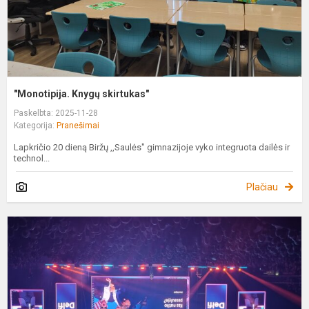
"Monotipija. Knygų skirtukas"
Paskelbta: 2025-11-28
Kategorija:
Pranešimai
Lapkričio 20 dieną Biržų ,,Saulės" gimnazijoje vyko integruota dailės ir
technol...
Plačiau
G
E
p