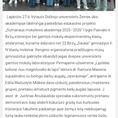
Lapkričio 27 d. Vytauto Didžiojo universiteto Žemės ūkio
akademijoje iškilmingai paskelbtas edukacinio projekto
„Sumanaus moksleivio akademija 2025–2026“ I lygio Pasvalio ir
Biržų inžinerijos bei gamtos mokslų eksperimentinių klasių
atidarymas, kuriame dalyvavo net 22 Biržų „Saulės“ gimnazijos II-
IV klasių mokiniai. Renginio organizatoriai pradžiugino mūsų
gimnazistus galimybe išbandyti jėgas dvejose universiteto
gamtos mokslų laboratorijose. Pirmajame užsiėmime „Ląstelės
kelionė: nuo mėgintuvėlio iki lapo“ lektorė dr. Ramunė Masienė
supažindino su biologo darbu augalų „operacinėje“, antrajame dr.
Edita Mažuolytė-Miškinė davė užduotį, pasiskirsčius į mažesnes
grupes, prietaisu išmatuoti pigmento kiekį augalo lapuose. J.
asist. dr. Justinas Anušauskas specialiai sukonstruotu prietaisu
demonstravo, kaip atskirti kukurūzo grūdą nuo burbuolės.
Inžinerijos fakultete paskaitoje apie žemę ir kitą nekilnojamąjį
turtą laukė netikėtai įdomi užduotis: lyginamosios vertės būdu