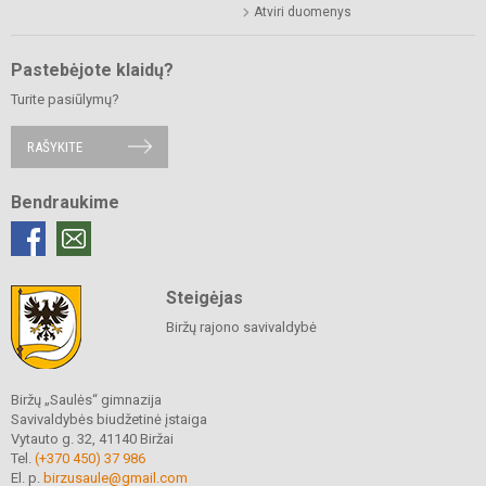
Atviri duomenys
Pastebėjote klaidų?
Turite pasiūlymų?
RAŠYKITE
Bendraukime
Steigėjas
Biržų rajono savivaldybė
Biržų „Saulės“ gimnazija
Savivaldybės biudžetinė įstaiga
Vytauto g. 32, 41140 Biržai
Tel.
(+370 450) 37 986
El. p.
birzusaule@gmail.com