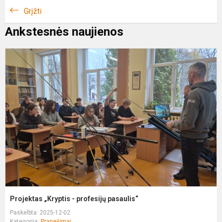
Grįžti
Ankstesnės naujienos
P
„
-
p
p
Projektas „Kryptis - profesijų pasaulis“
Paskelbta: 2025-12-02
Kategorija:
Pranešimai