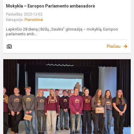
Mokykla – Europos Parlamento ambasadorė
Paskelbta: 2025-12-02
Kategorija:
Pranešimai
Lapkričio 28 dieną į Biržų ,,Saulės” gimnaziją – mokyklą, Europos
parlamento amb...
Plačiau
M
P
A
d