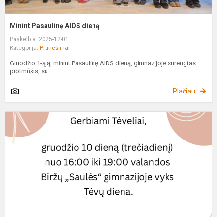
Minint Pasaulinę AIDS dieną
Paskelbta: 2025-12-01
Kategorija:
Pranešimai
Gruodžio 1-ąją, minint Pasaulinę AIDS dieną, gimnazijoje surengtas
protmūšis, su...
Plačiau
T
d