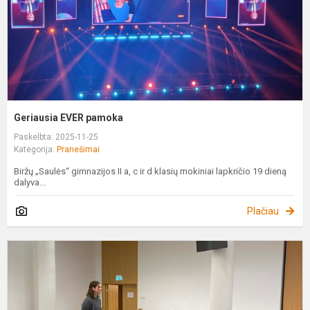
Geriausia EVER pamoka
Paskelbta: 2025-11-25
Kategorija:
Pranešimai
Biržų „Saulės“ gimnazijos II a, c ir d klasių mokiniai lapkričio 19 dieną
dalyva...
Plačiau
M
p
n
į