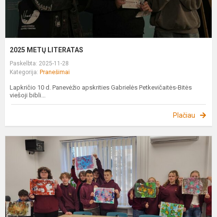
2025 METŲ LITERATAS
Paskelbta: 2025-11-28
Kategorija:
Pranešimai
Lapkričio 10 d. Panevėžio apskrities Gabrielės Petkevičaitės-Bitės
viešoji bibli...
Plačiau
"
K
s