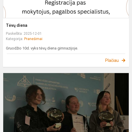
Tėvų diena
Paskelbta: 2025-12-01
Kategorija:
Pranešimai
Gruodžio 10d. vyks tėvų diena gimnazijoje.
Plačiau
2
M
L