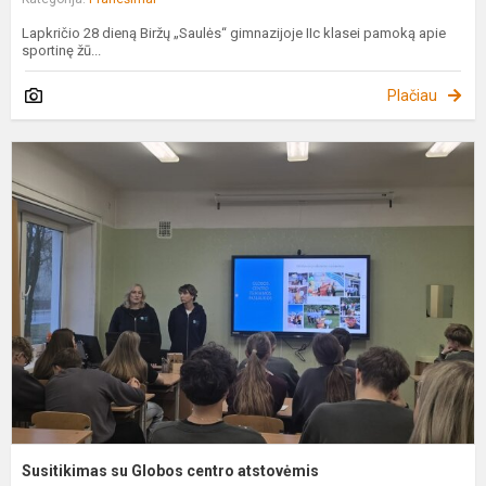
Lapkričio 28 dieną Biržų „Saulės“ gimnazijoje IIc klasei pamoką apie
sportinę žū...
Plačiau
S
s
G
c
a
Susitikimas su Globos centro atstovėmis