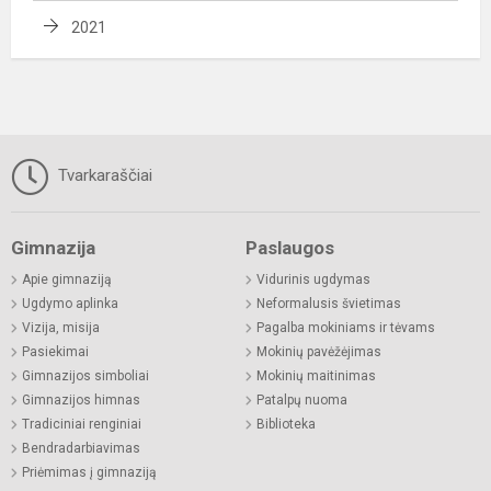
2021
Tvarkaraščiai
Gimnazija
Paslaugos
Apie gimnaziją
Vidurinis ugdymas
Ugdymo aplinka
Neformalusis švietimas
Vizija, misija
Pagalba mokiniams ir tėvams
Pasiekimai
Mokinių pavėžėjimas
Gimnazijos simboliai
Mokinių maitinimas
Gimnazijos himnas
Patalpų nuoma
Tradiciniai renginiai
Biblioteka
Bendradarbiavimas
Priėmimas į gimnaziją