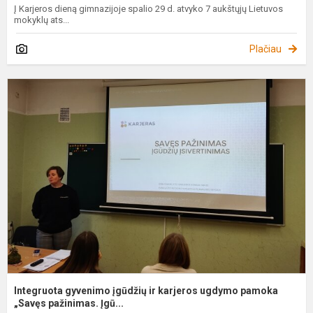
Į Karjeros dieną gimnazijoje spalio 29 d. atvyko 7 aukštųjų Lietuvos
mokyklų ats...
Plačiau
I
g
į
ir
k
u
p
„
Integruota gyvenimo įgūdžių ir karjeros ugdymo pamoka
„Savęs pažinimas. Įgū...