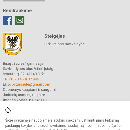
Bendraukime
Steigėjas
Biržų rajono savivaldybė
Biržų „Saulės“ gimnazija
Savivaldybės biudžetinė įstaiga
Vytauto g. 32, 41140 Biržai
Tel.
(+370 450) 37 986
El. p.
birzusaule@gmail.com
Duomenys kaupiami ir saugomi
Juridinių asmenų registre
Įmonės kodas 190546110
Šioje svetainėje naudojame slapukus siekdami užtikrinti jums teikiamų
© 2021. Biržų „Saulės“ gimnazija. Visos teisės saugomos.
Kopijuoti turinį be raštiško gimnazijos sutikimo griežtai draudžiama.
paslaugų kokybę, analizuoti svetainės naudojimą ir optimizuoti naršymo