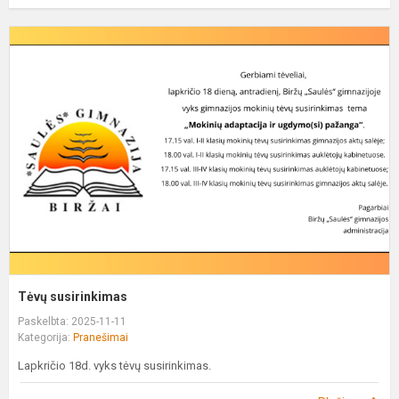
T
s
Tėvų susirinkimas
Paskelbta: 2025-11-11
Kategorija:
Pranešimai
Lapkričio 18d. vyks tėvų susirinkimas.