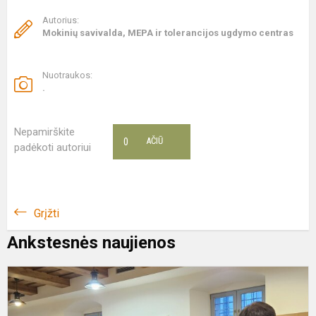
Autorius:
Mokinių savivalda, MEPA ir tolerancijos ugdymo centras
Nuotraukos:
.
Nepamirškite
0
AČIŪ
padėkoti autoriui
Grįžti
Ankstesnės naujienos
E
„