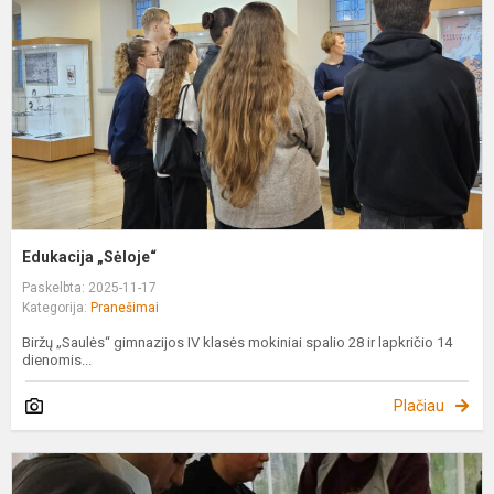
Edukacija „Sėloje“
Paskelbta: 2025-11-17
Kategorija:
Pranešimai
Biržų „Saulės“ gimnazijos IV klasės mokiniai spalio 28 ir lapkričio 14
dienomis...
Plačiau
P
p