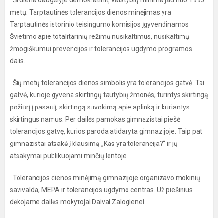
Ši diena daugelyje demokratinių valstybių minima jau nuo 1995
metų. Tarptautinės tolerancijos dienos minėjimas yra
Tarptautinės istorinio teisingumo komisijos įgyvendinamos
Švietimo apie totalitarinių režimų nusikaltimus, nusikaltimų
žmogiškumui prevencijos ir tolerancijos ugdymo programos
dalis.
Šių metų tolerancijos dienos simbolis yra tolerancijos gatvė. Tai
gatvė, kurioje gyvena skirtingų tautybių žmonės, turintys skirtingą
požiūrį į pasaulį, skirtingą suvokimą apie aplinką ir kuriantys
skirtingus namus. Per dailės pamokas gimnazistai piešė
tolerancijos gatvę, kurios paroda atidaryta gimnazijoje. Taip pat
gimnazistai atsakė į klausimą „Kas yra tolerancija?“ ir jų
atsakymai publikuojami minčių lentoje.
Tolerancijos dienos minėjimą gimnazijoje organizavo mokinių
savivalda, MEPA ir tolerancijos ugdymo centras. Už piešinius
dėkojame dailės mokytojai Daivai Zalogienei.