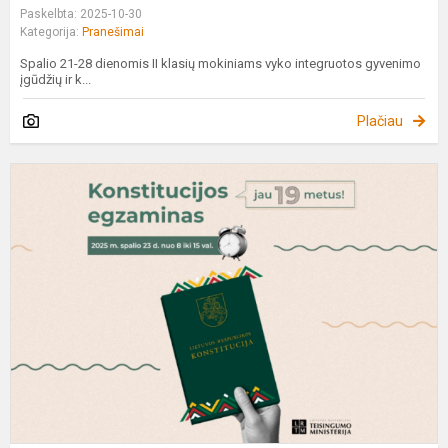
Paskelbta: 2025-10-30
Kategorija:
Pranešimai
Spalio 21-28 dienomis II klasių mokiniams vyko integruotos gyvenimo
įgūdžių ir k...
Plačiau
K
e