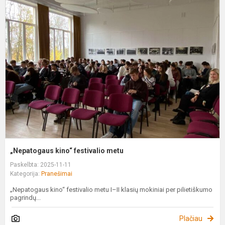
„
k
f
m
„Nepatogaus kino“ festivalio metu
Paskelbta: 2025-11-11
Kategorija:
Pranešimai
„Nepatogaus kino“ festivalio metu I–II klasių mokiniai per pilietiškumo
pagrindų...
Plačiau