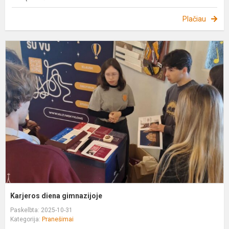
Plačiau
K
d
g
Karjeros diena gimnazijoje
Paskelbta: 2025-10-31
Kategorija:
Pranešimai