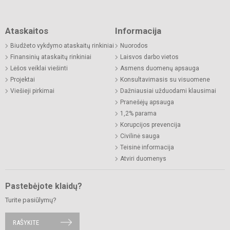
Ataskaitos
Informacija
Biudžeto vykdymo ataskaitų rinkiniai
Nuorodos
Finansinių ataskaitų rinkiniai
Laisvos darbo vietos
Lėšos veiklai viešinti
Asmens duomenų apsauga
Projektai
Konsultavimasis su visuomene
Viešieji pirkimai
Dažniausiai užduodami klausimai
Pranešėjų apsauga
1,2% parama
Korupcijos prevencija
Civilinė sauga
Teisinė informacija
Atviri duomenys
Pastebėjote klaidų?
Turite pasiūlymų?
RAŠYKITE