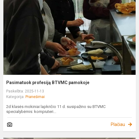
B
p
Pasimatuok profesiją BTVMC pamokoje
Paskelbta: 2025-11-13
Kategorija:
Pranešimai
2d klasės mokiniai lapkričio 11 d. susipažino su BTVMC
specialybėmis: kompiuteri...
Plačiau