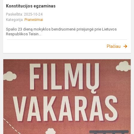
Konstitucijos egzaminas
Paskelbta: 2025-10-24
Kategorija:
Pranešimai
Spalio 23 dieną mokyklos bendruomenė prisijungė prie Lietuvos
Respublikos Teisin...
Plačiau
F
v