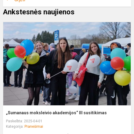
Ankstesnės naujienos
„
m
a
II
s
„Sumanaus moksleivio akademijos“ III susitikimas
Paskelbta: 2025-04-01
Kategorija:
Pranešimai