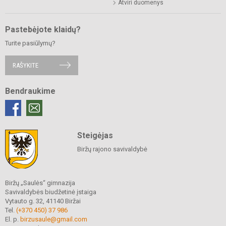
Atviri duomenys
Pastebėjote klaidų?
Turite pasiūlymų?
RAŠYKITE
Bendraukime
Steigėjas
Biržų rajono savivaldybė
Biržų „Saulės“ gimnazija
Savivaldybės biudžetinė įstaiga
Vytauto g. 32, 41140 Biržai
Tel.
(+370 450) 37 986
El. p.
birzusaule@gmail.com