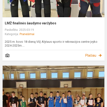
LMŽ finalinės šaudymo varžybos
Paskelbta: 2025-03-19
Kategorija:
Pranešimai
2025 m. kovo 18 dieną VšĮ Alytaus sporto ir rekreacijos centre įvyko
2024-2025m....
Plačiau
M
ž
3
k
v