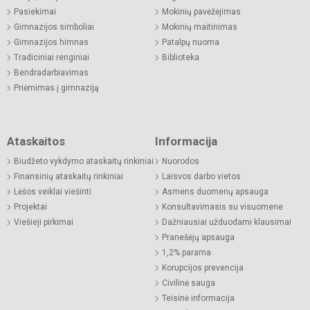
Pasiekimai
Mokinių pavėžėjimas
Gimnazijos simboliai
Mokinių maitinimas
Gimnazijos himnas
Patalpų nuoma
Tradiciniai renginiai
Biblioteka
Bendradarbiavimas
Priėmimas į gimnaziją
Ataskaitos
Informacija
Biudžeto vykdymo ataskaitų rinkiniai
Nuorodos
Finansinių ataskaitų rinkiniai
Laisvos darbo vietos
Lėšos veiklai viešinti
Asmens duomenų apsauga
Projektai
Konsultavimasis su visuomene
Viešieji pirkimai
Dažniausiai užduodami klausimai
Pranešėjų apsauga
1,2% parama
Korupcijos prevencija
Civilinė sauga
Teisinė informacija