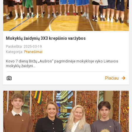
Mokyklų žaidynių 3X3 krepšinio varžybos
Paskelbta: 2025-03-19
Kategorija:
Pranešimai
Kovo 7 dieną Biržų „Aušros“ pagrindinėje mokykloje vyko Lietuvos
mokyklų žaidyni...
Plačiau
N
k
„
i
ž