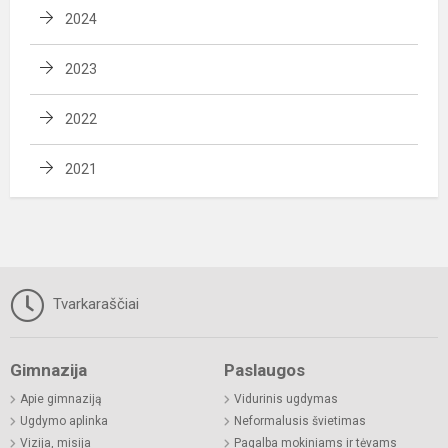
2024
2023
2022
2021
Tvarkaraščiai
Gimnazija
Paslaugos
Apie gimnaziją
Vidurinis ugdymas
Ugdymo aplinka
Neformalusis švietimas
Vizija, misija
Pagalba mokiniams ir tėvams