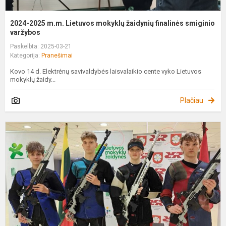
2024-2025 m.m. Lietuvos mokyklų žaidynių finalinės smiginio
varžybos
Paskelbta: 2025-03-21
Kategorija:
Pranešimai
Kovo 14 d. Elektrėnų savivaldybės laisvalaikio cente vyko Lietuvos
mokyklų žaidy...
Plačiau
L
f
š
v