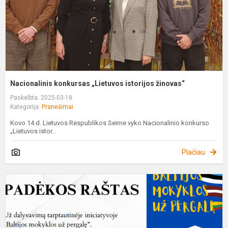
Nacionalinis konkursas „Lietuvos istorijos žinovas“
Paskelbta: 2025-03-18
Kategorija:
Pranešimai
Kovo 14 d. Lietuvos Respublikos Seime vyko Nacionalinio konkurso
„Lietuvos istor...
Plačiau
P