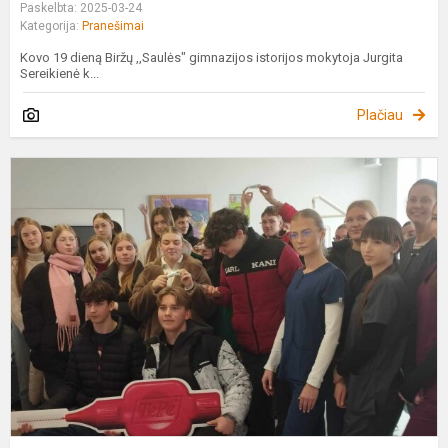
Paskelbta: 2025-03-24
Kategorija:
Pranešimai
Kovo 19 dieną Biržų ,,Saulės" gimnazijos istorijos mokytoja Jurgita
Sereikienė k...
Plačiau
K
2
d
2
k
i
į
P