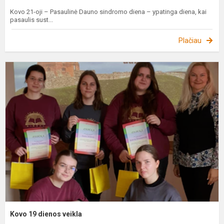
Kovo 21-oji – Pasaulinė Dauno sindromo diena – ypatinga diena, kai
pasaulis sust...
Plačiau
K
1
d
v
Kovo 19 dienos veikla