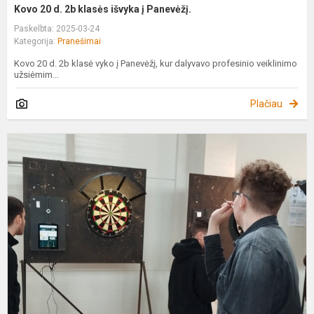
Kovo 20 d. 2b klasės išvyka į Panevėžį.
Paskelbta: 2025-03-24
Kategorija:
Pranešimai
Kovo 20 d. 2b klasė vyko į Panevėžį, kur dalyvavo profesinio veiklinimo
užsiėmim...
Plačiau
2
2
m
L
m
ž
f
s