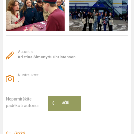
Autorius:
Kristina Šimonytė-Christensen
Nuotraukos:
.
Nepamirškite
0
AČIŪ
padėkoti autoriui
Grįžti