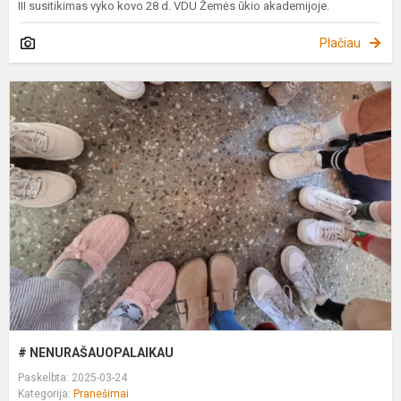
III susitikimas vyko kovo 28 d. VDU Žemės ūkio akademijoje.
Plačiau
#
N
# NENURAŠAUOPALAIKAU
Paskelbta: 2025-03-24
Kategorija:
Pranešimai