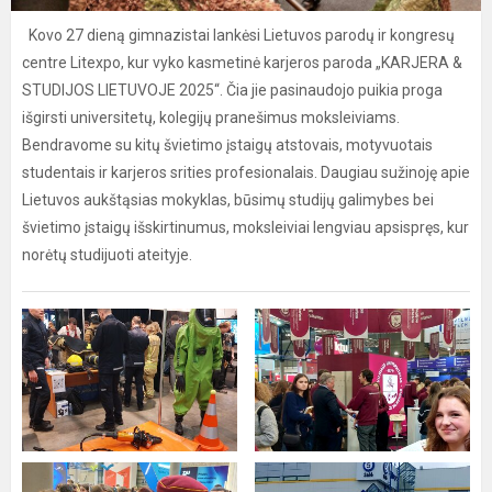
Kovo 27 dieną gimnazistai lankėsi Lietuvos parodų ir kongresų
centre Litexpo, kur vyko kasmetinė karjeros paroda „KARJERA &
STUDIJOS LIETUVOJE 2025“. Čia jie pasinaudojo puikia proga
išgirsti universitetų, kolegijų pranešimus moksleiviams.
Bendravome su kitų švietimo įstaigų atstovais, motyvuotais
studentais ir karjeros srities profesionalais. Daugiau sužinoję apie
Lietuvos aukštąsias mokyklas, būsimų studijų galimybes bei
švietimo įstaigų išskirtinumus, moksleiviai lengviau apsispręs, kur
norėtų studijuoti ateityje.