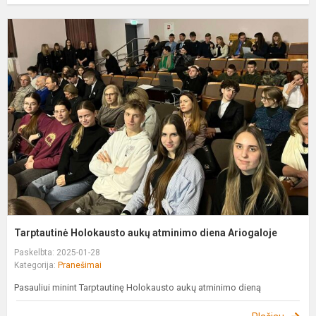
T
H
a
a
d
A
Tarptautinė Holokausto aukų atminimo diena Ariogaloje
Paskelbta: 2025-01-28
Kategorija:
Pranešimai
Pasauliui minint Tarptautinę Holokausto aukų atminimo dieną