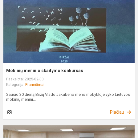
k
Mokinių meninio skaitymo konkursas
Paskelbta: 2025-02-03
Kategorija:
Pranešimai
Sausio 30 dieną Biržų Vlado Jakubėno meno mokykloje vyko Lietuvos
mokinių menini...
Plačiau
1
i