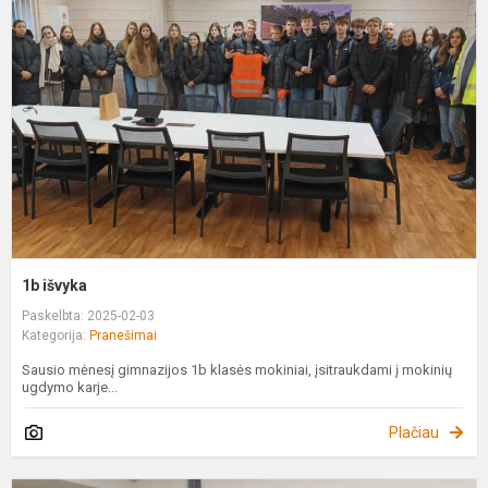
1b išvyka
Paskelbta: 2025-02-03
Kategorija:
Pranešimai
Sausio mėnesį gimnazijos 1b klasės mokiniai, įsitraukdami į mokinių
ugdymo karje...
Plačiau