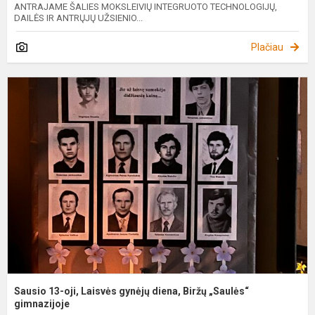
ANTRAJAME ŠALIES MOKSLEIVIŲ INTEGRUOTO TECHNOLOGIJŲ,
DAILĖS IR ANTRŲJŲ UŽSIENIO...
Plačiau
S
1
oj
L
g
d
B
„
g
Sausio 13-oji, Laisvės gynėjų diena, Biržų „Saulės“
gimnazijoje