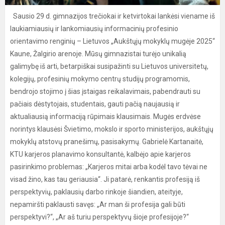
Sausio 29 d. gimnazijos trečiokai ir ketvirtokai lankėsi viename iš
laukiamiausių ir lankomiausių informacinių profesinio
orientavimo renginių – Lietuvos „Aukštųjų mokyklų mugėje 2025“
Kaune, Žalgirio arenoje. Mūsų gimnazistai turėjo unikalią
galimybę iš arti, betarpiškai susipažinti su Lietuvos universitetų,
kolegijų, profesinių mokymo centrų studijų programomis,
bendrojo stojimo į šias įstaigas reikalavimais, pabendrauti su
pačiais dėstytojais, studentais, gauti pačią naujausią ir
aktualiausią informaciją rūpimais klausimais. Mugės erdvėse
norintys klausėsi Švietimo, mokslo ir sporto ministerijos, aukštųjų
mokyklų atstovų pranešimų, pasisakymų. Gabrielė Kartanaitė,
KTU karjeros planavimo konsultantė, kalbėjo apie karjeros
pasirinkimo problemas: „Karjeros mitai arba kodėl tavo tėvai ne
visad žino, kas tau geriausia“. Ji patarė, renkantis profesiją iš
perspektyvių, paklausių darbo rinkoje šiandien, ateityje,
nepamiršti paklausti savęs: „Ar man ši profesija gali būti
perspektyvi?“, „Ar aš turiu perspektyvų šioje profesijoje?“