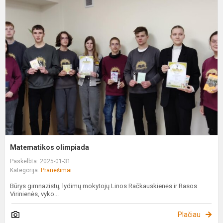
M
o
Matematikos olimpiada
Paskelbta: 2025-01-31
Kategorija:
Pranešimai
Būrys gimnazistų, lydimų mokytojų Linos Račkauskienės ir Rasos
Virinienės, vyko...
Plačiau