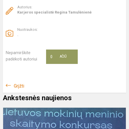
Autorius:
Karjeros specialistė Regina Tamulėnienė
Nuotraukos:
.
Nepamirškite
0
AČIŪ
padėkoti autoriui
Grįžti
Ankstesnės naujienos
M
m
s