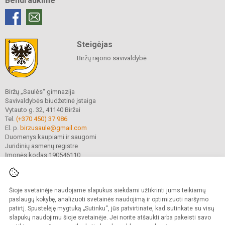
Bendraukime
Steigėjas
Biržų rajono savivaldybė
Biržų „Saulės“ gimnazija
Savivaldybės biudžetinė įstaiga
Vytauto g. 32, 41140 Biržai
Tel.
(+370 450) 37 986
El. p.
birzusaule@gmail.com
Duomenys kaupiami ir saugomi
Juridinių asmenų registre
Įmonės kodas 190546110
Šioje svetainėje naudojame slapukus siekdami užtikrinti jums teikiamų
© 2021. Biržų „Saulės“ gimnazija. Visos teisės saugomos.
Kopijuoti turinį be raštiško gimnazijos sutikimo griežtai draudžiama.
paslaugų kokybę, analizuoti svetainės naudojimą ir optimizuoti naršymo
patirtį. Spustelėję mygtuką „Sutinku“, jūs patvirtinate, kad sutinkate su visų
Prieinamumo paraiška
Slapukų valdymas
slapukų naudojimu šioje svetainėje. Jei norite atšaukti arba pakeisti savo