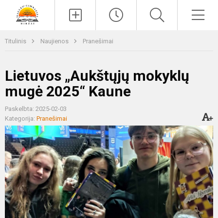
Paieška
Men
Titulinis
Naujienos
Pranešimai
Lietuvos „Aukštųjų mokyklų
mugė 2025“ Kaune
Paskelbta: 2025-02-03
Kategorija:
Pranešimai