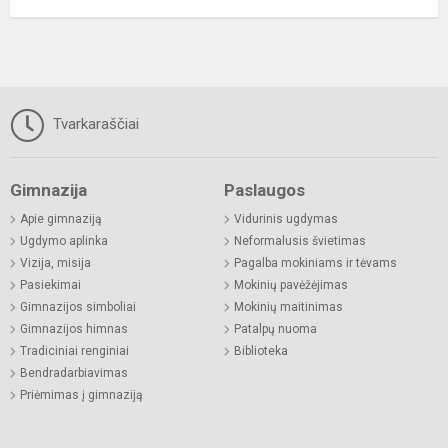
Tvarkaraščiai
Gimnazija
Paslaugos
Apie gimnaziją
Vidurinis ugdymas
Ugdymo aplinka
Neformalusis švietimas
Vizija, misija
Pagalba mokiniams ir tėvams
Pasiekimai
Mokinių pavėžėjimas
Gimnazijos simboliai
Mokinių maitinimas
Gimnazijos himnas
Patalpų nuoma
Tradiciniai renginiai
Biblioteka
Bendradarbiavimas
Priėmimas į gimnaziją