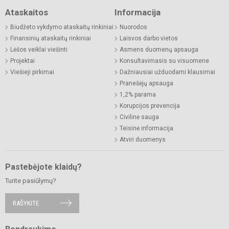
Ataskaitos
Informacija
Biudžeto vykdymo ataskaitų rinkiniai
Nuorodos
Finansinių ataskaitų rinkiniai
Laisvos darbo vietos
Lėšos veiklai viešinti
Asmens duomenų apsauga
Projektai
Konsultavimasis su visuomene
Viešieji pirkimai
Dažniausiai užduodami klausimai
Pranešėjų apsauga
1,2% parama
Korupcijos prevencija
Civilinė sauga
Teisinė informacija
Atviri duomenys
Pastebėjote klaidų?
Turite pasiūlymų?
RAŠYKITE