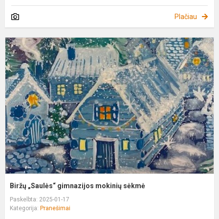
Plačiau
B
„
g
m
s
Biržų „Saulės“ gimnazijos mokinių sėkmė
Paskelbta: 2025-01-17
Kategorija:
Pranešimai