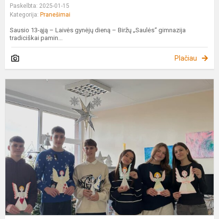
Paskelbta: 2025-01-15
Kategorija:
Pranešimai
Sausio 13-ąją – Laivės gynėjų dieną – Biržų „Saulės“ gimnazija
tradiciškai pamin...
Plačiau
G
a