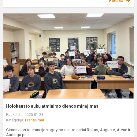
Plačiau
H
a
a
d
m
Holokausto aukų atminimo dienos minėjimas
Paskelbta: 2025-01-28
Kategorija:
Pranešimai
Gimnazijos tolerancijos ugdymo centro nariai Rokas, Augustė, Atėnė ir
Audinga pi...