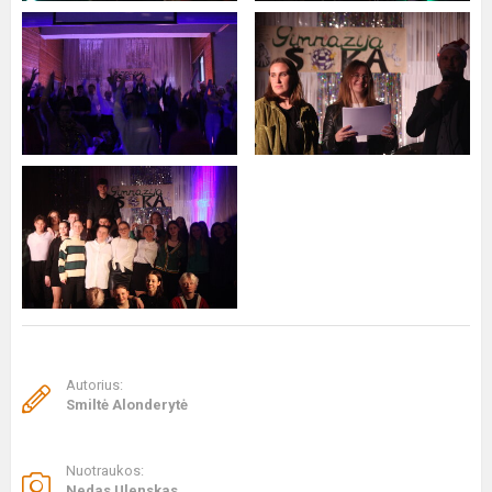
Autorius:
Smiltė Alonderytė
Nuotraukos:
Nedas Ulenskas