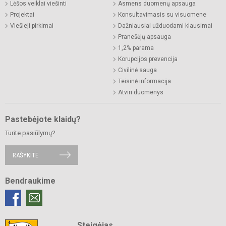
Lėšos veiklai viešinti
Asmens duomenų apsauga
Projektai
Konsultavimasis su visuomene
Viešieji pirkimai
Dažniausiai užduodami klausimai
Pranešėjų apsauga
1,2% parama
Korupcijos prevencija
Civilinė sauga
Teisinė informacija
Atviri duomenys
Pastebėjote klaidų?
Turite pasiūlymų?
RAŠYKITE
Bendraukime
Steigėjas