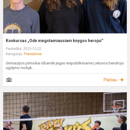
Konkursas „Odė mėgstamiausiam knygos herojui“
Paskelbta: 2023-12-22
Kategorija:
Pranešimai
Gimnazijos pirmokai išbandė jėgas respublikiniame Lietuvos bendrojo
ugdymo mokyk...
Plačiau
G
K
t
v