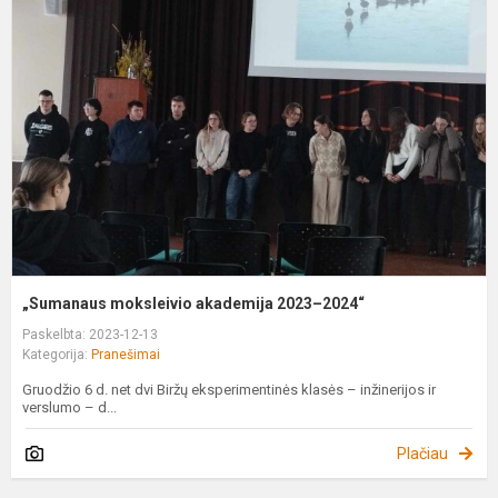
m
a
2
2
„Sumanaus moksleivio akademija 2023–2024“
Paskelbta: 2023-12-13
Kategorija:
Pranešimai
Gruodžio 6 d. net dvi Biržų eksperimentinės klasės – inžinerijos ir
verslumo – d...
Plačiau