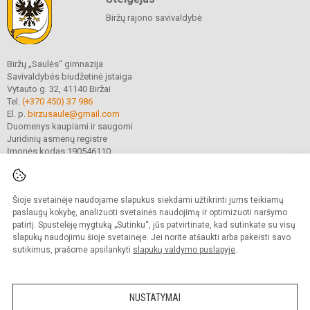
Biržų rajono savivaldybė
Biržų „Saulės“ gimnazija
Savivaldybės biudžetinė įstaiga
Vytauto g. 32, 41140 Biržai
Tel.
(+370 450) 37 986
El. p.
birzusaule@gmail.com
Duomenys kaupiami ir saugomi
Juridinių asmenų registre
Įmonės kodas 190546110
Šioje svetainėje naudojame slapukus siekdami užtikrinti jums teikiamų
© 2021. Biržų „Saulės“ gimnazija. Visos teisės saugomos.
Kopijuoti turinį be raštiško gimnazijos sutikimo griežtai draudžiama.
paslaugų kokybę, analizuoti svetainės naudojimą ir optimizuoti naršymo
patirtį. Spustelėję mygtuką „Sutinku“, jūs patvirtinate, kad sutinkate su visų
Prieinamumo paraiška
Slapukų valdymas
slapukų naudojimu šioje svetainėje. Jei norite atšaukti arba pakeisti savo
sutikimus, prašome apsilankyti
slapukų valdymo puslapyje
.
Sumanus būdas atnaujinti
mokyklos interneto
svetainę
NUSTATYMAI