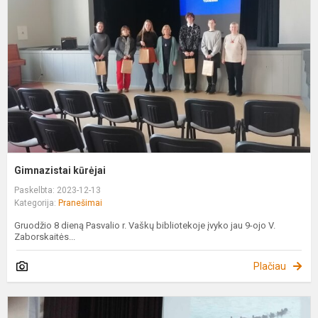
Gimnazistai kūrėjai
Paskelbta: 2023-12-13
Kategorija:
Pranešimai
Gruodžio 8 dieną Pasvalio r. Vaškų bibliotekoje įvyko jau 9-ojo V.
Zaborskaitės...
Plačiau
„