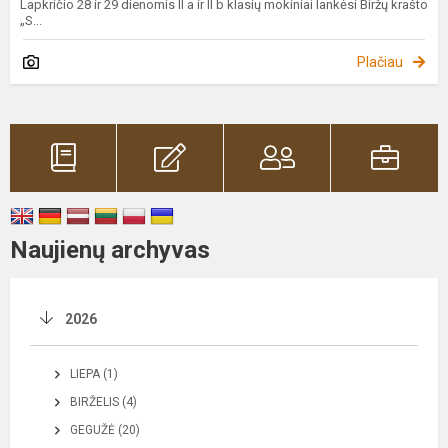
Lapkričio 28 ir 29 dienomis II a ir II b klasių mokiniai lankėsi Biržų krašto
„S...
Plačiau
Naujienų archyvas
2026
LIEPA (1)
BIRŽELIS (4)
GEGUŽĖ (20)