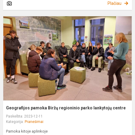
Plačiau
G
p
B
r
p
l
c
Geografijos pamoka Biržų regioninio parko lankytojų centre
Paskelbta: 2023-12-11
Kategorija:
Pranešimai
Pamoka kitoje aplinkoje