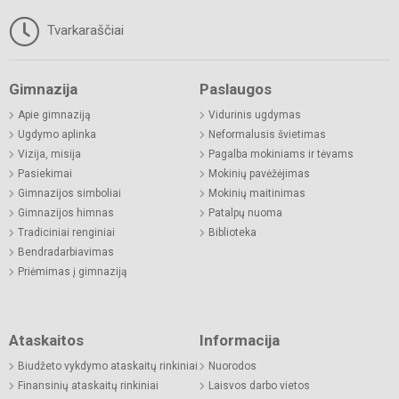
Tvarkaraščiai
Gimnazija
Paslaugos
Apie gimnaziją
Vidurinis ugdymas
Ugdymo aplinka
Neformalusis švietimas
Vizija, misija
Pagalba mokiniams ir tėvams
Pasiekimai
Mokinių pavėžėjimas
Gimnazijos simboliai
Mokinių maitinimas
Gimnazijos himnas
Patalpų nuoma
Tradiciniai renginiai
Biblioteka
Bendradarbiavimas
Priėmimas į gimnaziją
Ataskaitos
Informacija
Biudžeto vykdymo ataskaitų rinkiniai
Nuorodos
Finansinių ataskaitų rinkiniai
Laisvos darbo vietos