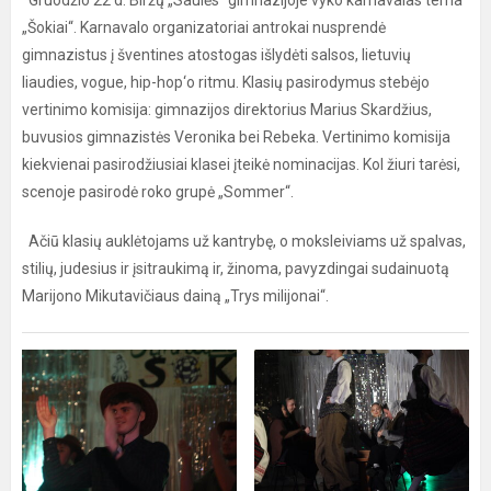
Gruodžio 22 d. Biržų „Saulės“ gimnazijoje vyko karnavalas tema
„Šokiai“. Karnavalo organizatoriai antrokai nusprendė
gimnazistus į šventines atostogas išlydėti salsos, lietuvių
liaudies, vogue, hip-hop‘o ritmu. Klasių pasirodymus stebėjo
vertinimo komisija: gimnazijos direktorius Marius Skardžius,
buvusios gimnazistės Veronika bei Rebeka. Vertinimo komisija
kiekvienai pasirodžiusiai klasei įteikė nominacijas. Kol žiuri tarėsi,
scenoje pasirodė roko grupė „Sommer“.
Ačiū klasių auklėtojams už kantrybę, o moksleiviams už spalvas,
stilių, judesius ir įsitraukimą ir, žinoma, pavyzdingai sudainuotą
Marijono Mikutavičiaus dainą „Trys milijonai“.