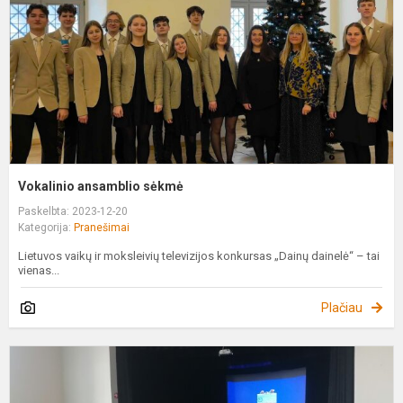
Vokalinio ansamblio sėkmė
Paskelbta: 2023-12-20
Kategorija:
Pranešimai
Lietuvos vaikų ir moksleivių televizijos konkursas „Dainų dainelė“ – tai
vienas...
Plačiau
G
k