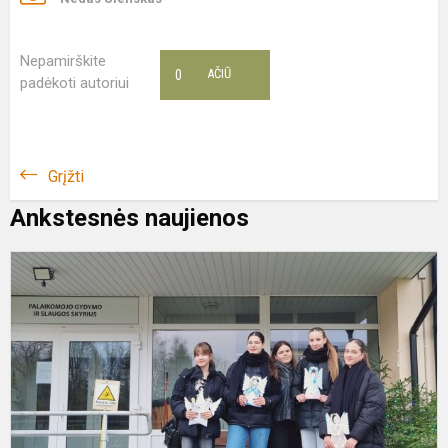
Nepamirškite
0
AČIŪ
padėkoti autoriui
Grįžti
Ankstesnės naujienos
G
a