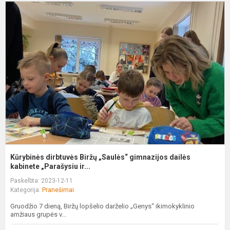
K
d
B
„
g
d
k
Kūrybinės dirbtuvės Biržų „Saulės“ gimnazijos dailės
kabinete „Parašysiu ir...
Paskelbta: 2023-12-11
Kategorija:
Pranešimai
Gruodžio 7 dieną, Biržų lopšelio darželio „Genys“ ikimokyklinio
amžiaus grupės v...