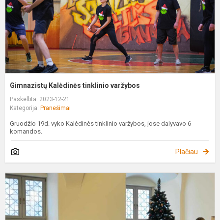
Gimnazistų Kalėdinės tinklinio varžybos
Paskelbta: 2023-12-21
Kategorija:
Pranešimai
Gruodžio 19d. vyko Kalėdinės tinklinio varžybos, jose dalyvavo 6
komandos.
Plačiau
V
a
s