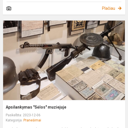
Plačiau
A
"
m
Apsilankymas "Sėlos" muziejuje
Paskelbta: 2023-12-06
Kategorija:
Pranešimai