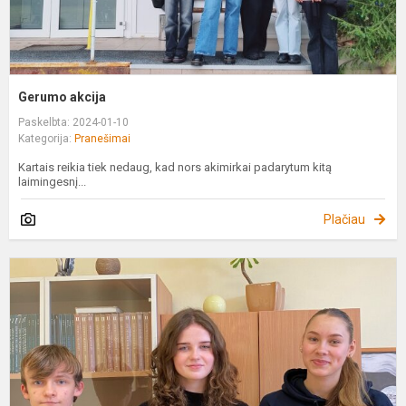
Gerumo akcija
Paskelbta: 2024-01-10
Kategorija:
Pranešimai
Kartais reikia tiek nedaug, kad nors akimirkai padarytum kitą
laimingesnį...
Plačiau
K
„
m
k
h