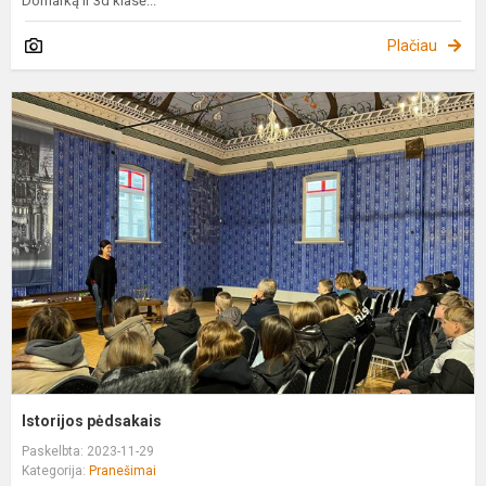
Domarką ir 3d klasė...
Plačiau
I
p
Istorijos pėdsakais
Paskelbta: 2023-11-29
Kategorija:
Pranešimai