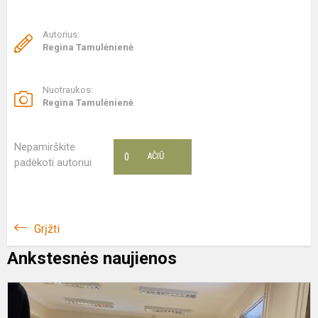
Autorius:
Regina Tamulėnienė
Nuotraukos:
Regina Tamulėnienė
Nepamirškite
0
AČIŪ
padėkoti autoriui
Grįžti
Ankstesnės naujienos
K
d