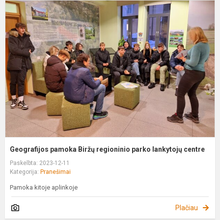
G
p
B
r
p
l
c
Geografijos pamoka Biržų regioninio parko lankytojų centre
Paskelbta: 2023-12-11
Kategorija:
Pranešimai
Pamoka kitoje aplinkoje
Plačiau