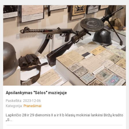
A
"
m
Apsilankymas "Sėlos" muziejuje
Paskelbta: 2023-12-06
Kategorija:
Pranešimai
Lapkričio 28 ir 29 dienomis II a ir II b klasių mokiniai lankėsi Biržų krašto
„S...