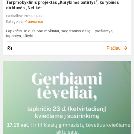
Tarpmokyklinis projektas „Kūrybinės patirtys“, kūrybinės
dirbtuvės „Netikėt...
Paskelbta: 2023-11-17
Kategorija:
Pranešimai
Lapkričio 16 d. rajono mokiniai, mėgstantys dailę – piešiantys,
tapantys, kūrybi...
Plačiau
K
į
t
s