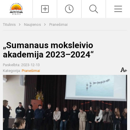
Paieška
Men
Titulinis
Naujienos
Pranešimai
„Sumanaus moksleivio
akademija 2023–2024“
Paskelbta: 2023-12-13
Kategorija:
Pranešimai