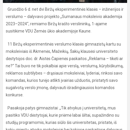
Gruodžio 6 d. net dvi Biržų eksperimentinės klasės – inžinerijos ir
verslumo – dalyvavo projekto „Sumanaus moksleivio akademija
2023–2024“, remiamo Biržų krašto verslininkų, 1-ajame
susitikime VDU Žemės ūkio akademijoje Kaune.
11 Biržų eksperimentinės verslumo klasės gimnazistų kartu su
moksleiviais iš Akmenės, Mažeikių, Šakių klausėsi universiteto
dėstytojos doc. dr. Aistės Čapienės paskaitos „Reklama – tikėti ar
ne?“ Tai buvo ne tik pokalbiai apie verslą, verslumą, kūrybiškumą,
reklamos subtilybes – drąsiausi moksleiviai, lyderiai, rinkosi savo
komandas, kurios turėjo atlikti įvairias užduotis, pristatyti savo
sugalvotą verslo įmonę, dalyvauti išradingiausios komandos
konkurse.
Pasakoja patys gimnazistai: „Tik atvykus į universitetą, mus
pasitiko VDU dėstytojai, kurie priėmė labai šiltai, supažindino su
studijų programomis, kurias siūlo šis universitetas, pristatė, iš
kokių miestų atvyko moksleiviai bei kokiose paskaitose dalyvaus