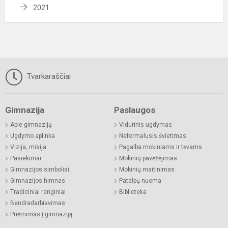
2021
Tvarkaraščiai
Gimnazija
Paslaugos
Apie gimnaziją
Vidurinis ugdymas
Ugdymo aplinka
Neformalusis švietimas
Vizija, misija
Pagalba mokiniams ir tėvams
Pasiekimai
Mokinių pavėžėjimas
Gimnazijos simboliai
Mokinių maitinimas
Gimnazijos himnas
Patalpų nuoma
Tradiciniai renginiai
Biblioteka
Bendradarbiavimas
Priėmimas į gimnaziją