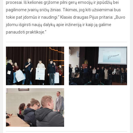
procesai. Iš kelionės grįžome pilni gerų emocijų ir įspūdžių bei
pagilinome įvairių sričių žinias. Tikimės, jog kiti užsiėmimai bus
tokie pat įdomūs ir naudingi.“ Klasės draugas Pijus pritaria: „Buvo
įdomu išgirsti naujų dalykų apie inžineriją ir kaip ją galime
panaudoti praktikoje.“