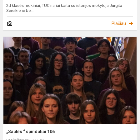
2d klasės mokiniai, TUC nariai kartu su istorijos mokytoja Jurgita
Sereikiene be...
Plačiau
„
“
s
1
„Saulės “ spinduliai 106