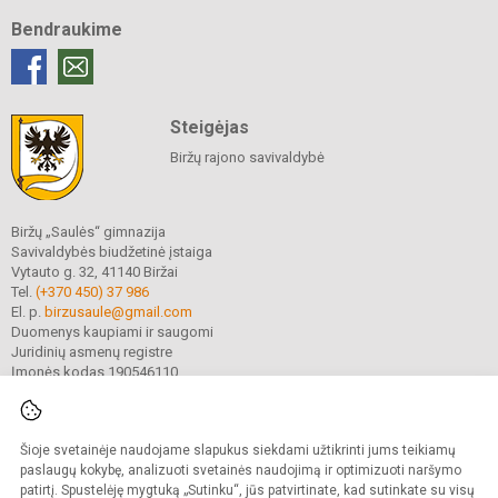
Bendraukime
Steigėjas
Biržų rajono savivaldybė
Biržų „Saulės“ gimnazija
Savivaldybės biudžetinė įstaiga
Vytauto g. 32, 41140 Biržai
Tel.
(+370 450) 37 986
El. p.
birzusaule@gmail.com
Duomenys kaupiami ir saugomi
Juridinių asmenų registre
Įmonės kodas 190546110
Šioje svetainėje naudojame slapukus siekdami užtikrinti jums teikiamų
© 2021. Biržų „Saulės“ gimnazija. Visos teisės saugomos.
Kopijuoti turinį be raštiško gimnazijos sutikimo griežtai draudžiama.
paslaugų kokybę, analizuoti svetainės naudojimą ir optimizuoti naršymo
patirtį. Spustelėję mygtuką „Sutinku“, jūs patvirtinate, kad sutinkate su visų