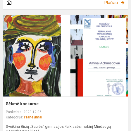
Plačiau
S
k
Sėkmė konkurse
Paskelbta: 2023-12-06
Kategorija:
Pranešimai
Sveikinu Biržų „Saulės“ gimnazijos 4a klasės mokinį Mindaugą