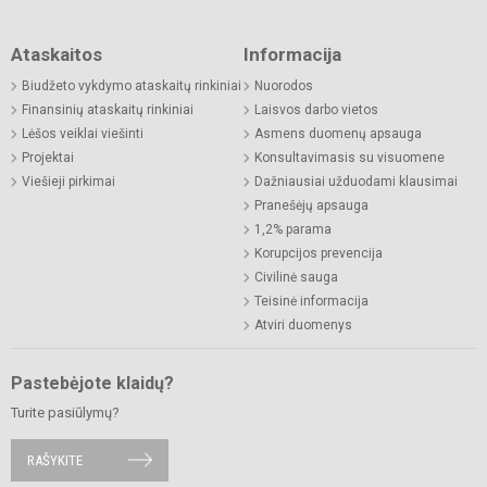
Ataskaitos
Informacija
Biudžeto vykdymo ataskaitų rinkiniai
Nuorodos
Finansinių ataskaitų rinkiniai
Laisvos darbo vietos
Lėšos veiklai viešinti
Asmens duomenų apsauga
Projektai
Konsultavimasis su visuomene
Viešieji pirkimai
Dažniausiai užduodami klausimai
Pranešėjų apsauga
1,2% parama
Korupcijos prevencija
Civilinė sauga
Teisinė informacija
Atviri duomenys
Pastebėjote klaidų?
Turite pasiūlymų?
RAŠYKITE