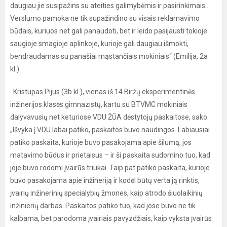
daugiau jie susipažins su ateities galimybėmis ir pasirinkimais...
Verslumo pamoka ne tik supažindino su visais reklamavimo
būdais, kuriuos net gali panaudoti, bet ir leido pasijausti tokioje
saugioje smagioje aplinkoje, kurioje gali daugiau išmokti,
bendraudamas su panašiai mąstančiais mokiniais“ (Emilija, 2a
kl.).
Kristupas Pijus (3b kl.), vienas iš 14 Biržų eksperimentinės
inžinerijos klasės gimnazistų, kartu su BTVMC mokiniais
dalyvavusių net keturiose VDU ŽŪA dėstytojų paskaitose, sako:
„Išvyka į VDU labai patiko, paskaitos buvo naudingos. Labiausiai
patiko paskaita, kurioje buvo pasakojama apie šilumą, jos
matavimo būdus ir prietaisus – ir ši paskaita sudomino tuo, kad
joje buvo rodomi įvairūs triukai. Taip pat patiko paskaita, kurioje
buvo pasakojama apie inžineriją ir kodėl būtų verta ją rinktis,
įvairių inžinerinių specialybių žmones, kaip atrodo šiuolaikinių
inžinierių darbas. Paskaitos patiko tuo, kad jose buvo ne tik
kalbama, bet parodoma įvairiais pavyzdžiais, kaip vyksta įvairūs