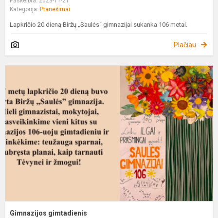
Paskelbta: 2023-11-21
Kategorija:
Pranešimai
Lapkričio 20 dieną Biržų „Saulės“ gimnazijai sukanka 106 metai.
Plačiau
G
g
Gimnazijos gimtadienis