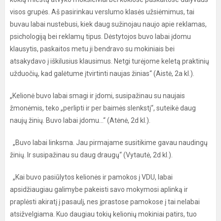
visos grupės. Aš pasirinkau verslumo klasės užsiėmimus, tai
buvau labai nustebusi, kiek daug sužinojau naujo apie reklamas,
psichologiją bei reklamų tipus. Dėstytojos buvo labai įdomu
klausytis, paskaitos metu ji bendravo su mokiniais bei
atsakydavo į iškilusius klausimus. Netgi turėjome keletą praktinių
užduočių, kad galėtume įtvirtinti naujas žinias“ (Aistė, 2a kl.).
„Kelionė buvo labai smagi ir įdomi, susipažinau su naujais
žmonėmis, teko „perlipti ir per baimės slenkstį“, suteikė daug
naujų žinių. Buvo labai įdomu...“ (Atėnė, 2d kl.).
„Buvo labai linksma. Jau pirmajame susitikime gavau naudingų
žinių. Ir susipažinau su daug draugų“ (Vytautė, 2d kl.).
„Kai buvo pasiūlytos kelionės ir pamokos į VDU, labai
apsidžiaugiau galimybe pakeisti savo mokymosi aplinką ir
praplėsti akiratį į pasaulį, nes įprastose pamokose į tai nelabai
atsižvelgiama. Kuo daugiau tokių kelionių mokiniai patirs, tuo