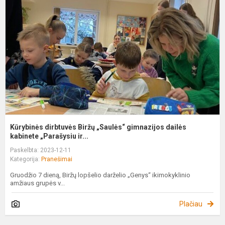
B
„
g
d
k
Kūrybinės dirbtuvės Biržų „Saulės“ gimnazijos dailės
kabinete „Parašysiu ir...
Paskelbta: 2023-12-11
Kategorija:
Pranešimai
Gruodžio 7 dieną, Biržų lopšelio darželio „Genys“ ikimokyklinio
amžiaus grupės v...
Plačiau