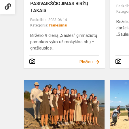
PASIVAIKŠČIOJIMAS BIRŽŲ
Paskelb
TAKAIS
Kategor
Paskelbta: 2023-06-14
Biržel
Kategorija:
Pranešimai
daržel
„Saulė
Birželio 9 dieną „Saulės“ gimnazistų
pamokos vyko už mokyklos ribų –
gražiausios...
Plačiau
Choro
„Solis
Ortus“
kelionė
į
Lietuvos
Vakarų