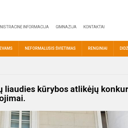
NISTRACINĖ INFORMACIJA
GIMNAZIJA
KONTAKTAI
TĖVAMS
NEFORMALUSIS ŠVIETIMAS
RENGINIAI
DID
ų liaudies kūrybos atlikėjų konku
ojimai.