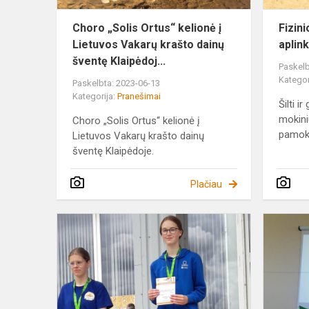
krašto
dainų...
Choro „Solis Ortus“ kelionė į
Fizin
Lietuvos Vakarų krašto dainų
aplink
šventę Klaipėdoj...
Paskelb
Kategor
Paskelbta: 2023-06-13
Kategorija:
Pranešimai
Šilti i
mokini
Choro „Solis Ortus“ kelionė į
pamoką
Lietuvos Vakarų krašto dainų
šventę Klaipėdoje.
Plačiau
Finalinės
lengvosios
atletikos
atskirų
rungčių
varžybos