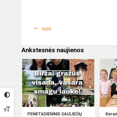
Grįžti
Ankstesnės naujienos
PENKTADIE
SAULIEČIŲ
PASIVAIKŠ
BIRŽŲ
TAKAIS
PENKTADIENINIS SAULIEČIŲ
Kera