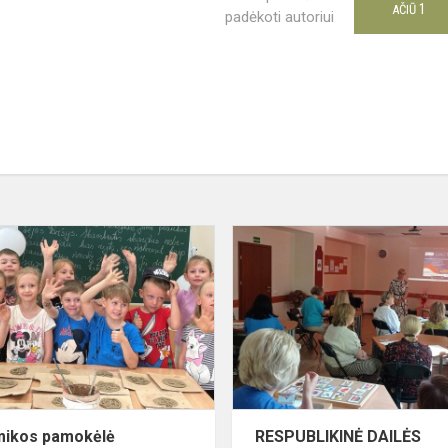
1
AČIŪ
padėkoti autoriui
NINIS
Keramikos
pamokėlė
ČIOJIMAS
mikos pamokėlė
RESPUBLIKINĖ DAILĖS