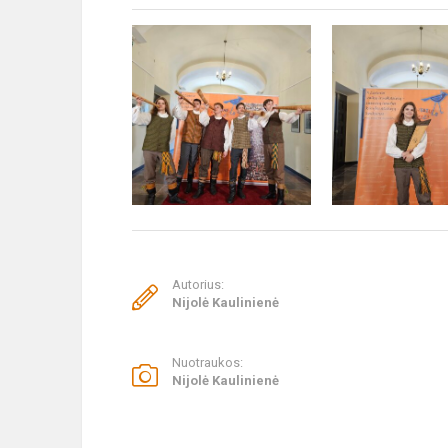
Autorius:
Nijolė Kaulinienė
Nuotraukos:
Nijolė Kaulinienė