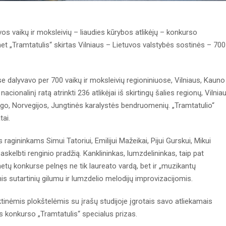
vos vaikų ir moksleivių – liaudies kūrybos atlikėjų – konkurso
met „Tramtatulis“ skirtas Vilniaus – Lietuvos valstybės sostinės – 700
dalyvavo per 700 vaikų ir moksleivių regioniniuose, Vilniaus, Kauno
cionalinį ratą atrinkti 236 atlikėjai iš skirtingų šalies regionų, Vilniau
go, Norvegijos, Jungtinės karalystės bendruomenių. „Tramtatulio“
tai.
gininkams Simui Tatoriui, Emilijui Mažeikai, Pijui Gurskui, Mikui
skelbti renginio pradžią. Kanklininkas, lumzdelininkas, taip pat
metų konkurse pelnęs ne tik laureato vardą, bet ir „muzikantų
s sutartinių gilumu ir lumzdelio melodijų improvizacijomis.
nėmis plokštelėmis su įrašų studijoje įgrotais savo atliekamais
tas konkurso „Tramtatulis“ specialus prizas.