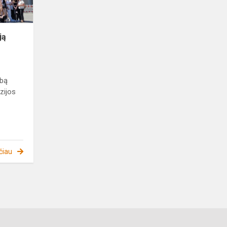
ją
lbą
zijos
čiau