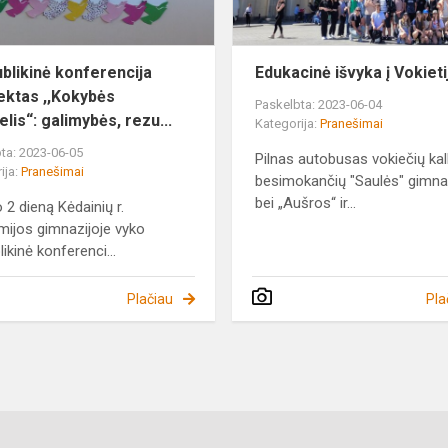
blikinė konferencija
Edukacinė išvyka į Vokieti
jektas ,,Kokybės
Paskelbta: 2023-06-04
lis“: galimybės, rezu...
Kategorija:
Pranešimai
ta: 2023-06-05
Pilnas autobusas vokiečių ka
ija:
Pranešimai
besimokančių "Saulės" gimna
bei „Aušros“ ir...
o 2 dieną Kėdainių r.
ijos gimnazijoje vyko
ikinė konferenci...
Plačiau
Pla