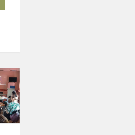
RESPUBLIKINĖ
DAILĖS
MOKYTOJŲ
METODINĖ-
PRAKTINĖ
KONFERENCIJ...