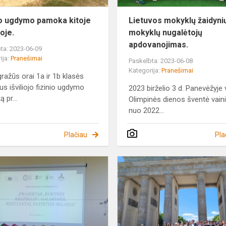
io ugdymo pamoka kitoje
Lietuvos mokyklų žaidyni
oje.
mokyklų nugalėtojų
apdovanojimas.
ta: 2023-06-09
ija:
Pranešimai
Paskelbta: 2023-06-08
Kategorija:
Pranešimai
r gražūs orai 1a ir 1b klasės
us išviliojo fizinio ugdymo
2023 birželio 3 d. Panevėžyje 
 pr...
Olimpinės dienos šventė vain
nuo 2022...
Plačiau
Pla
Respublikinė
konferencija
,,Projektas
,,Kokybės
krepšelis“:...