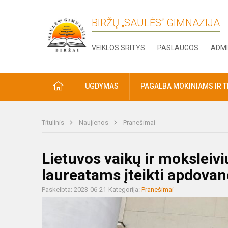
BIRŽŲ „SAULĖS“ GIMNAZIJA
VEIKLOS SRITYS
PASLAUGOS
ADMI
PRADŽIA
UGDYMAS
PAGALBA MOKINIAMS IR 
Titulinis
Naujienos
Pranešimai
Lietuvos vaikų ir moksleivi
laureatams įteikti apdovan
Paskelbta: 2023-06-21
Kategorija:
Pranešimai