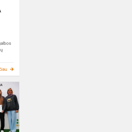
A
galbos
jų
čiau
Lietuvos
mokyklų
žaidynių
mokyklų
nugalėtojų
apdovanojimas...