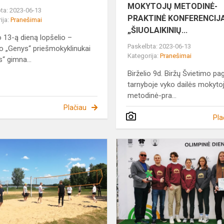
MOKYTOJŲ METODINĖ-
ta: 2023-06-13
PRAKTINĖ KONFERENCIJ
ija:
Pranešimai
„ŠIUOLAIKINIŲ...
io 13-ą dieną lopšelio –
Paskelbta: 2023-06-13
io „Genys“ priešmokyklinukai
Kategorija:
Pranešimai
s“ gimna...
Birželio 9d. Biržų Švietimo pa
tarnyboje vyko dailės mokyto
metodinė-pra...
Plačiau
Pla
Fizinio
ugdymo
pamoka
kitoje
aplinkoje.