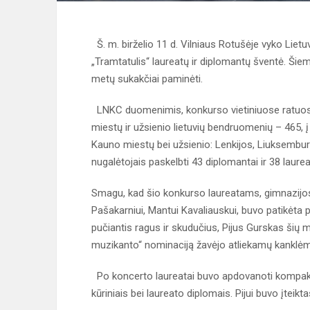
Š. m. birželio 11 d. Vilniaus Rotušėje vyko Lietu
„Tramtatulis“ laureatų ir diplomantų šventė. Šie
metų sukakčiai paminėti.
LNKC duomenimis, konkurso vietiniuose ratuose 
miestų ir užsienio lietuvių bendruomenių – 465, į na
Kauno miestų bei užsienio: Lenkijos, Liuksembur
nugalėtojais paskelbti 43 diplomantai ir 38 laurea
Smagu, kad šio konkurso laureatams, gimnazijos ra
Pašakarniui, Mantui Kavaliauskui, buvo patikėta pa
pučiantis ragus ir skudučius, Pijus Gurskas šių 
muzikanto“ nominaciją žavėjo atliekamų kanklėmi
Po koncerto laureatai buvo apdovanoti kompakti
kūriniais bei laureato diplomais. Pijui buvo įteik