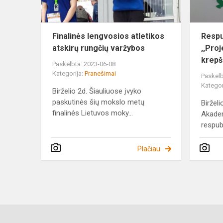
Finalinės lengvosios atletikos
Respu
atskirų rungčių varžybos
,,Pro
krepše
Paskelbta: 2023-06-08
Kategorija:
Pranešimai
Paskelb
Kategor
Birželio 2d. Šiauliuose įvyko
paskutinės šių mokslo metų
Birželi
finalinės Lietuvos moky...
Akadem
respubl
Plačiau