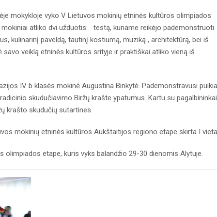
ėje mokykloje vyko V Lietuvos mokinių etninės kultūros olimpiados
 mokiniai atliko dvi užduotis: testą, kuriame reikėjo pademonstruoti
s, kulinarinį paveldą, tautinį kostiumą, muziką , architektūrą, bei iš
savo veiklą etninės kultūros srityje ir praktiškai atliko vieną iš
zijos IV b klasės mokinė Augustina Binkytė. Pademonstravusi puiki
 tradicinio skudučiavimo Biržų krašte ypatumus. Kartu su pagalbininka
ržų krašto skudučių sutartines.
s mokinių etninės kultūros Aukštaitijos regiono etape skirta I vieta
 olimpiados etape, kuris vyks balandžio 29-30 dienomis Alytuje.