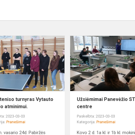
Stalo
teniso
turnyras
Vytauto
Armalo
atminimui.
 teniso turnyras Vytauto
Užsiėmimai Panevėžio 
o atminimui.
centre
ta: 2023-03-03
Paskelbta: 2023-03-03
ija:
Pranešimai
Kategorija:
Pranešimai
. vasario 24d. Pabiržės
Kovo 2 d. 1a kl. ir 1b kl. mokini