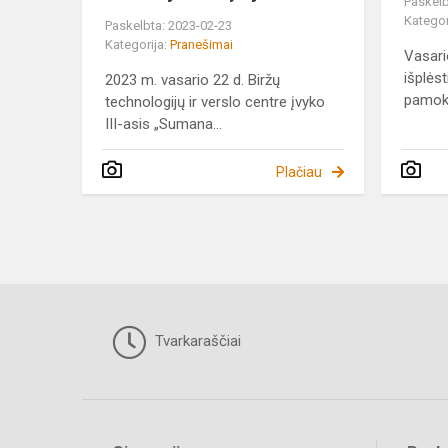
Paskelb
Kategor
Paskelbta: 2023-02-23
Kategorija:
Pranešimai
Vasario
išplės
2023 m. vasario 22 d. Biržų
pamoka
technologijų ir verslo centre įvyko
III-asis „Sumana...
Plačiau
Tvarkaraščiai