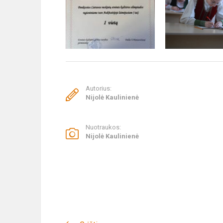
Autorius:
Nijolė Kaulinienė
Nuotraukos:
Nijolė Kaulinienė