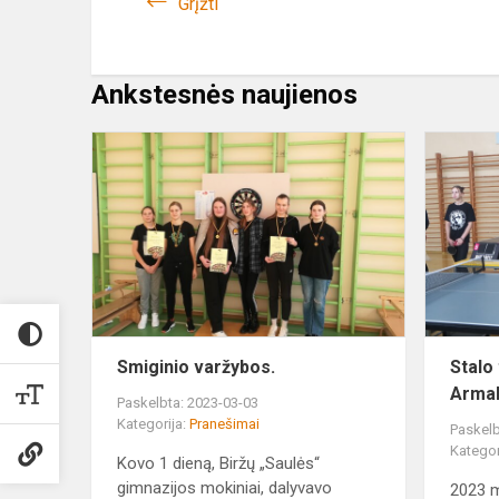
Grįžti
Ankstesnės naujienos
Smiginio
varžybos.
Smiginio varžybos.
Stalo
Armal
Paskelbta: 2023-03-03
Kategorija:
Pranešimai
Paskelb
Kategor
Kovo 1 dieną, Biržų „Saulės“
gimnazijos mokiniai, dalyvavo
2023 m