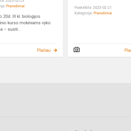
ta: 2023-02-23
ija:
Pranešimai
Paskelbta: 2023-02-21
Kategorija:
Pranešimai
 20d. III kl. biologijos
tinio kurso mokiniams vyko
 – susiti...
Plačiau
Pla