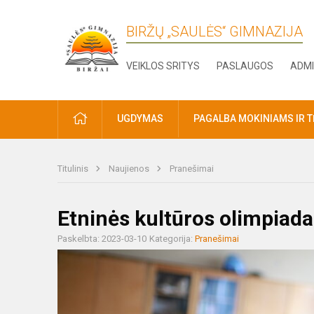
BIRŽŲ „SAULĖS“ GIMNAZIJA
VEIKLOS SRITYS
PASLAUGOS
ADMI
PRADŽIA
UGDYMAS
PAGALBA MOKINIAMS IR 
Titulinis
Naujienos
Pranešimai
Etninės kultūros olimpiada
Paskelbta: 2023-03-10
Kategorija:
Pranešimai