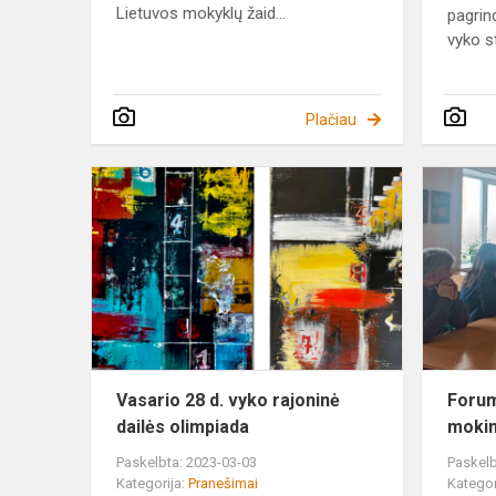
Lietuvos mokyklų žaid...
pagrin
vyko st
Plačiau
Vasario
28
d.
vyko
rajoninė
dailės
olimpiada
Vasario 28 d. vyko rajoninė
Forum
dailės olimpiada
mokin
Paskelbta: 2023-03-03
Paskelb
Kategorija:
Pranešimai
Kategor