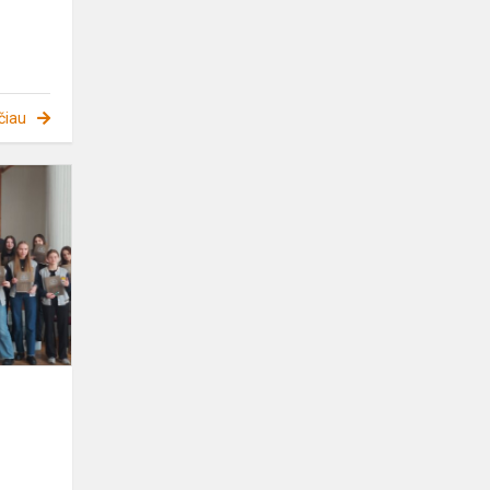
čiau
Projektas
"Mano
pirmieji
tyrinėjimai"