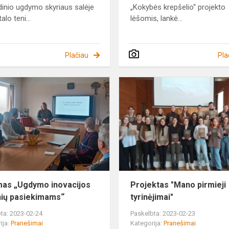
dinio ugdymo skyriaus salėje
„Kokybės krepšelio“ projekto
alo teni...
lėšomis, lankė...
Plačiau
Pla
Forumas
„Ugdymo
inovacijos
mokinių
pasiekimams“
as „Ugdymo inovacijos
Projektas "Mano pirmieji
ių pasiekimams“
tyrinėjimai"
ta: 2023-02-24
Paskelbta: 2023-02-23
ija:
Pranešimai
Kategorija:
Pranešimai