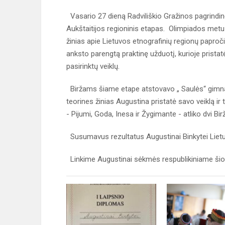
Vasario 27 dieną Radviliškio Gražinos pagrindin
Aukštaitijos regioninis etapas. Olimpiados metu
žinias apie Lietuvos etnografinių regionų papročiu
anksto parengtą praktinę užduotį, kurioje pristatė 
pasirinktų veiklų.
Biržams šiame etape atstovavo „ Saulės“ gimna
teorines žinias Augustina pristatė savo veiklą ir
- Pijumi, Goda, Inesa ir Žygimante - atliko dvi Bi
Susumavus rezultatus Augustinai Binkytei Lietuvo
Linkime Augustinai sėkmės respublikiniame šios