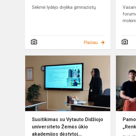
Sėkmė lydėjo dvylika gimnazistų.
Vasari
forum
mokini
Plačiau
Susitikimas
su
Vytauto
Didžiojo
universiteto
Žemės
ūkio
aka...
Susitikimas su Vytauto Didžiojo
Pamok
universiteto Žemės ūkio
„Renk
akademijos dėstytoj...