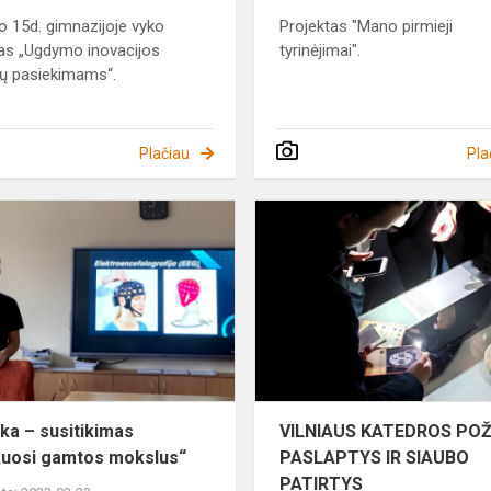
o 15d. gimnazijoje vyko
Projektas "Mano pirmieji
as „Ugdymo inovacijos
tyrinėjimai".
ų pasiekimams“.
Plačiau
Pla
Pamoka
–
susitikimas
„Renkuosi
gamtos
mokslus“
a – susitikimas
VILNIAUS KATEDROS PO
uosi gamtos mokslus“
PASLAPTYS IR SIAUBO
PATIRTYS