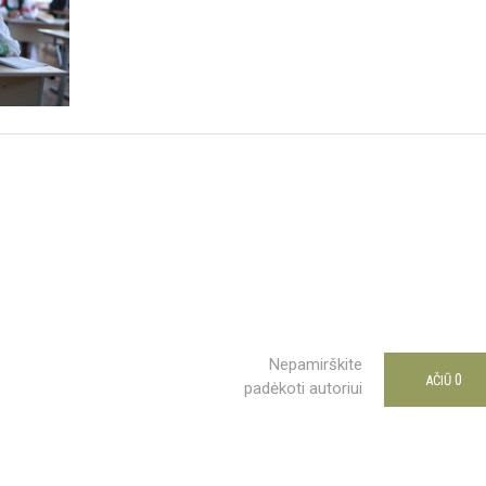
Nepamirškite
0
AČIŪ
padėkoti autoriui