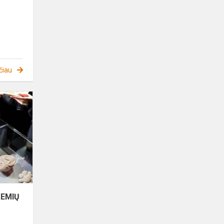
čiau
VILNIAUS
KATEDROS
POŽEMIŲ
PASLAPTYS
IR
SIAUBO
PATIRTYS
ŽEMIŲ