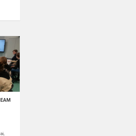
Užsiėmimai
Panevėžio
STEAM
centre
STEAM
ai,