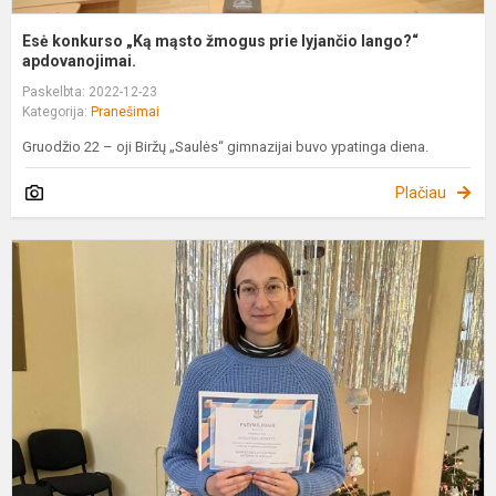
Esė konkurso „Ką mąsto žmogus prie lyjančio lango?“
apdovanojimai.
Paskelbta: 2022-12-23
Kategorija:
Pranešimai
Gruodžio 22 – oji Biržų „Saulės“ gimnazijai buvo ypatinga diena.
Plačiau
T
m
ir
m
k