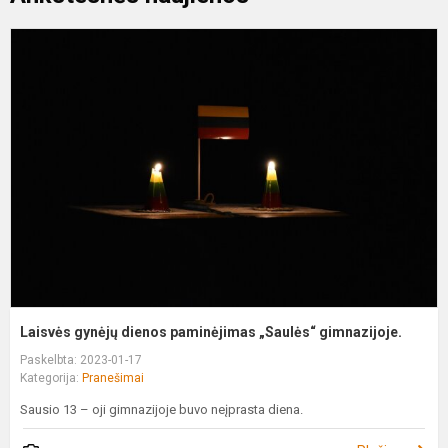
L
g
d
p
„
g
Laisvės gynėjų dienos paminėjimas „Saulės“ gimnazijoje.
Paskelbta: 2023-01-17
Kategorija:
Pranešimai
Sausio 13 – oji gimnazijoje buvo neįprasta diena.