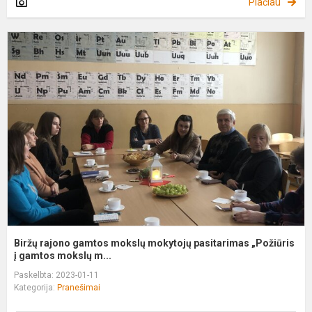
Plačiau
B
r
g
m
m
p
„
į..
Biržų rajono gamtos mokslų mokytojų pasitarimas „Požiūris
į gamtos mokslų m...
Paskelbta: 2023-01-11
Kategorija:
Pranešimai