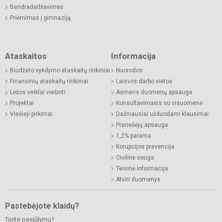
Bendradarbiavimas
Priėmimas į gimnaziją
Ataskaitos
Informacija
Biudžeto vykdymo ataskaitų rinkiniai
Nuorodos
Finansinių ataskaitų rinkiniai
Laisvos darbo vietos
Lėšos veiklai viešinti
Asmens duomenų apsauga
Projektai
Konsultavimasis su visuomene
Viešieji pirkimai
Dažniausiai užduodami klausimai
Pranešėjų apsauga
1,2% parama
Korupcijos prevencija
Civilinė sauga
Teisinė informacija
Atviri duomenys
Pastebėjote klaidų?
Turite pasiūlymų?