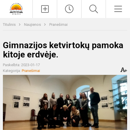
Paieška
Men
Titulinis
Naujienos
Pranešimai
Gimnazijos ketvirtokų pamoka
kitoje erdvėje.
Paskelbta: 2023-01-17
Kategorija:
Pranešimai