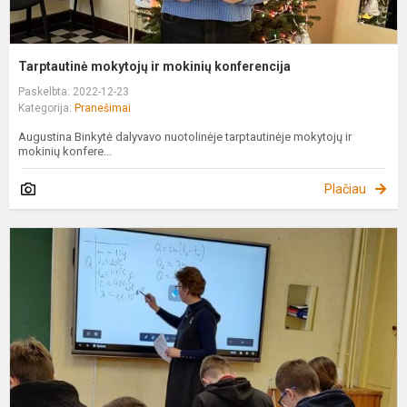
Tarptautinė mokytojų ir mokinių konferencija
Paskelbta: 2022-12-23
Kategorija:
Pranešimai
Augustina Binkytė dalyvavo nuotolinėje tarptautinėje mokytojų ir
mokinių konfere...
Plačiau
I
f
ir
m
p