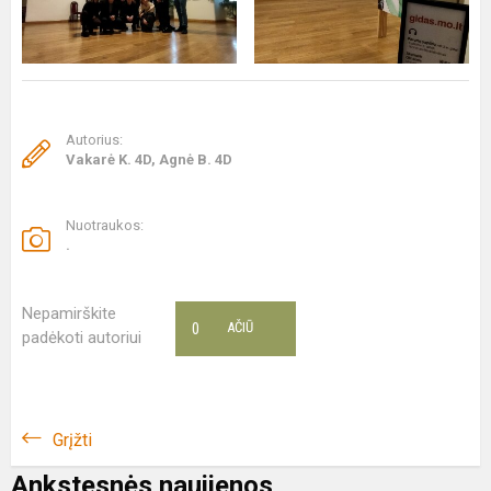
Autorius:
Vakarė K. 4D, Agnė B. 4D
Nuotraukos:
.
Nepamirškite
0
AČIŪ
padėkoti autoriui
Grįžti
Ankstesnės naujienos