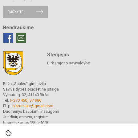
RAŠYKITE
Bendraukime
Steigėjas
Biržų rajono savivaldybė
Biržų „Saulės“ gimnazija
Savivaldybės biudžetinė įstaiga
Vytauto g. 32, 41140 Biržai
Tel.
(+370 450) 37 986
El. p.
birzusaule@gmail.com
Duomenys kaupiami ir saugomi
Juridinių asmenų registre
Įmonės kodas 190546110