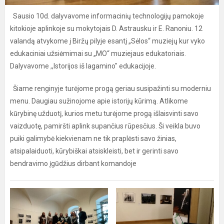
Sausio 10d. dalyvavome informacinių technologijų pamokoje
kitokioje aplinkoje su mokytojais D. Astrausku ir E. Ranoniu. 12
valandą atvykome į Biržų pilyje esantį „Sėlos“ muziejų kur vyko
edukaciniai užsiėmimai su „MO“ muziejaus edukatoriais.
Dalyvavome ,,Istorijos iš lagamino" edukacijoje.
Šiame renginyje turėjome progą geriau susipažinti su moderniu
menu. Daugiau sužinojome apie istorijų kūrimą. Atlikome
kūrybinę užduotį, kurios metu turėjome progą išlaisvinti savo
vaizduotę, pamiršti aplink supančius rūpesčius. Ši veikla buvo
puiki galimybė kiekvienam ne tik praplėsti savo žinias,
atsipalaiduoti, kūrybiškai atsiskleisti, bet ir gerinti savo
bendravimo įgūdžius dirbant komandoje