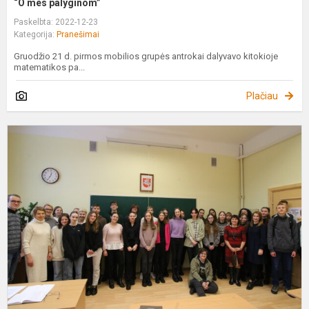
“O mes palyginom”
Paskelbta: 2022-12-23
Kategorija:
Pranešimai
Gruodžio 21 d. pirmos mobilios grupės antrokai dalyvavo kitokioje
matematikos pa...
Plačiau
E
k
„
m
ž
p
l
l
a