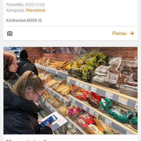
Paskelbta: 2022-12-23
Kategorija:
Pranešimai
Konkursas KEISK IS
Plačiau
“
m
p