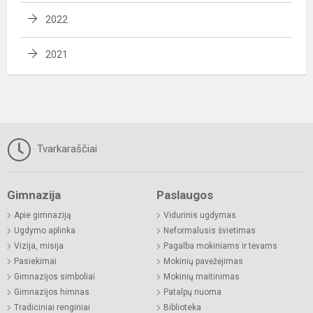
2022
2021
Tvarkaraščiai
Gimnazija
Paslaugos
Apie gimnaziją
Vidurinis ugdymas
Ugdymo aplinka
Neformalusis švietimas
Vizija, misija
Pagalba mokiniams ir tėvams
Pasiekimai
Mokinių pavėžėjimas
Gimnazijos simboliai
Mokinių maitinimas
Gimnazijos himnas
Patalpų nuoma
Tradiciniai renginiai
Biblioteka