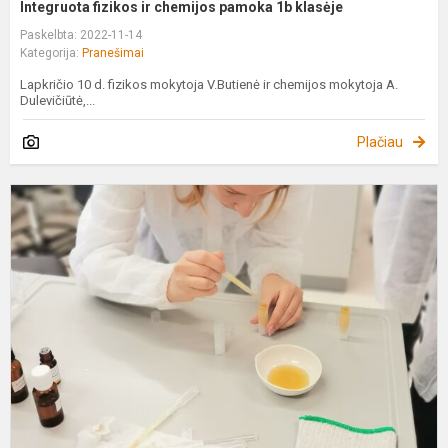
Integruota fizikos ir chemijos pamoka 1b klasėje
Paskelbta: 2022-11-14
Kategorija:
Pranešimai
Lapkričio 10 d. fizikos mokytoja V.Butienė ir chemijos mokytoja A.
Dulevičiūtė,...
Plačiau
P
„
k