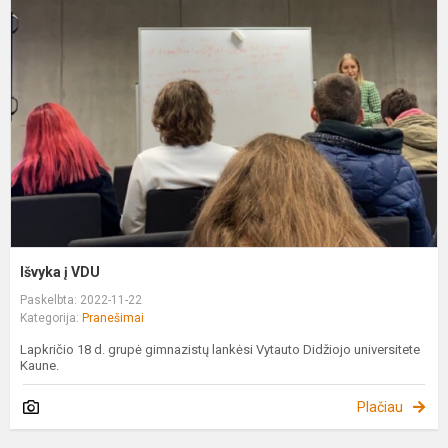
į
V
Išvyka į VDU
Paskelbta: 2022-11-22
Kategorija:
Pranešimai
Lapkričio 18 d. grupė gimnazistų lankėsi Vytauto Didžiojo universitete
Kaune.
Plačiau