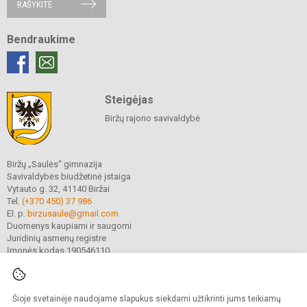
RAŠYKITE
Bendraukime
Steigėjas
Biržų rajono savivaldybė
Biržų „Saulės“ gimnazija
Savivaldybės biudžetinė įstaiga
Vytauto g. 32, 41140 Biržai
Tel.
(+370 450) 37 986
El. p.
birzusaule@gmail.com
Duomenys kaupiami ir saugomi
Juridinių asmenų registre
Įmonės kodas 190546110
Šioje svetainėje naudojame slapukus siekdami užtikrinti jums teikiamų
© 2021. Biržų „Saulės“ gimnazija. Visos teisės saugomos.