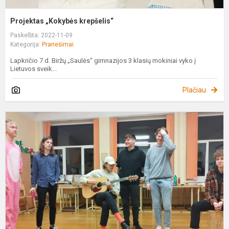
Projektas „Kokybės krepšelis“
Paskelbta: 2022-11-09
Kategorija:
Pranešimai
Lapkričio 7 d. Biržų „Saulės“ gimnazijos 3 klasių mokiniai vyko į
Lietuvos sveik...
Plačiau
K
„
O
š
h
n
k