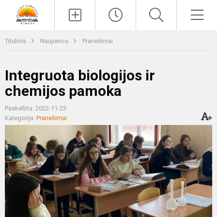
Paieška
Men
Titulinis
Naujienos
Pranešimai
Integruota biologijos ir
chemijos pamoka
Paskelbta: 2022-11-23
Kategorija:
Pranešimai