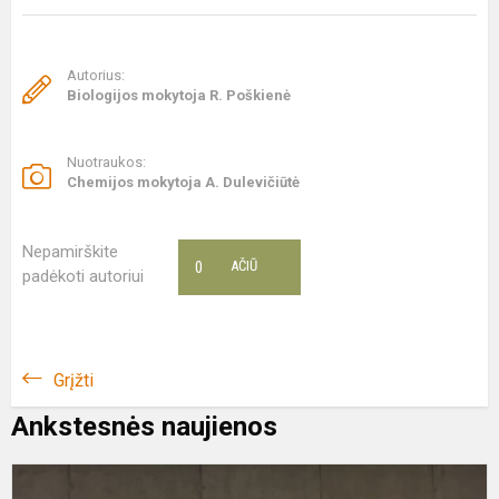
Autorius:
Biologijos mokytoja R. Poškienė
Nuotraukos:
Chemijos mokytoja A. Dulevičiūtė
Nepamirškite
0
AČIŪ
padėkoti autoriui
Grįžti
Ankstesnės naujienos
I