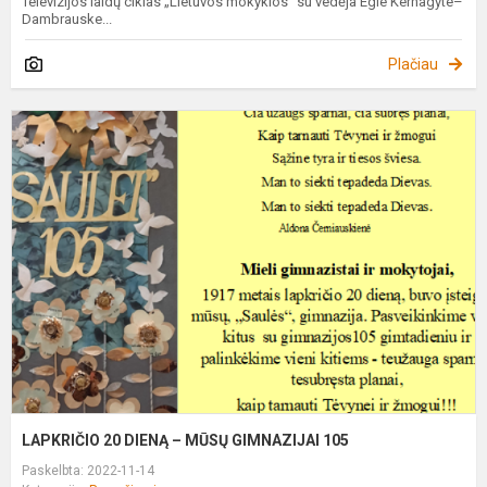
Televizijos laidų ciklas „Lietuvos mokyklos“ su vedėja Egle Kernagyte–
Dambrauske...
Plačiau
L
2
D
–
M
G
1
LAPKRIČIO 20 DIENĄ – MŪSŲ GIMNAZIJAI 105
Paskelbta: 2022-11-14