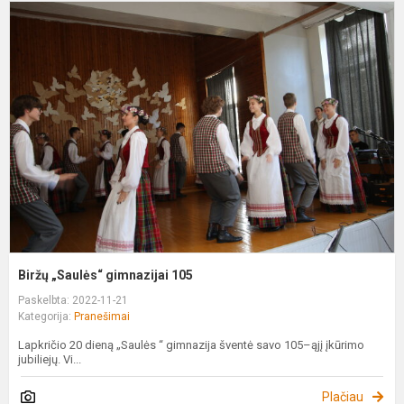
B
„
g
1
Biržų „Saulės“ gimnazijai 105
Paskelbta: 2022-11-21
Kategorija:
Pranešimai
Lapkričio 20 dieną „Saulės “ gimnazija šventė savo 105–ąjį įkūrimo
jubiliejų. Vi...
Plačiau