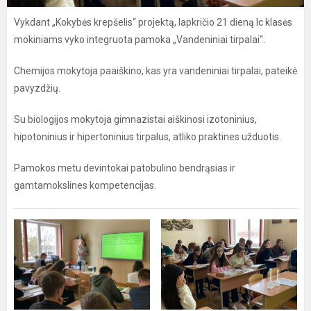
Vykdant „Kokybės krepšelis“ projektą, lapkričio 21 dieną Ic klasės
mokiniams vyko integruota pamoka „Vandeniniai tirpalai“.
Chemijos mokytoja paaiškino, kas yra vandeniniai tirpalai, pateikė
pavyzdžių.
Su biologijos mokytoja gimnazistai aiškinosi izotoninius,
hipotoninius ir hipertoninius tirpalus, atliko praktines užduotis.
Pamokos metu devintokai patobulino bendrąsias ir
gamtamokslines kompetencijas.