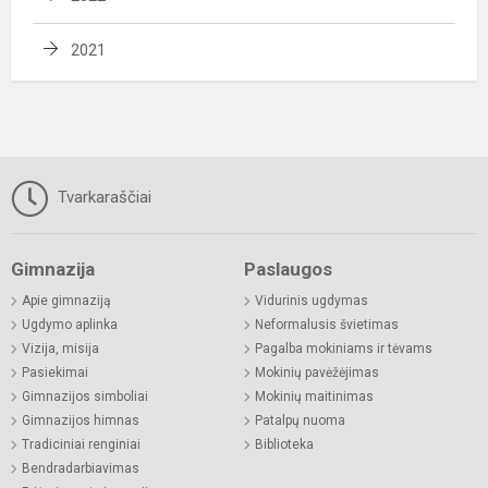
2021
Tvarkaraščiai
Gimnazija
Paslaugos
Apie gimnaziją
Vidurinis ugdymas
Ugdymo aplinka
Neformalusis švietimas
Vizija, misija
Pagalba mokiniams ir tėvams
Pasiekimai
Mokinių pavėžėjimas
Gimnazijos simboliai
Mokinių maitinimas
Gimnazijos himnas
Patalpų nuoma
Tradiciniai renginiai
Biblioteka
Bendradarbiavimas