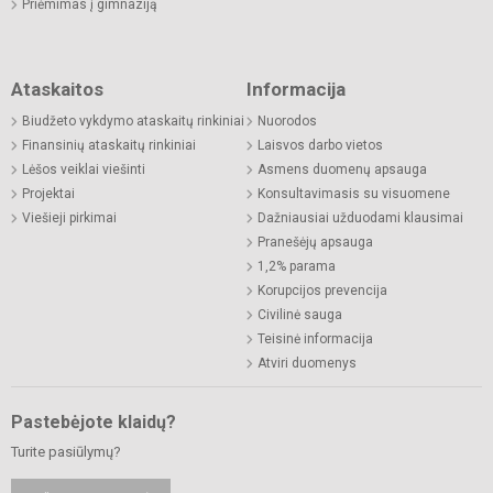
Priėmimas į gimnaziją
Ataskaitos
Informacija
Biudžeto vykdymo ataskaitų rinkiniai
Nuorodos
Finansinių ataskaitų rinkiniai
Laisvos darbo vietos
Lėšos veiklai viešinti
Asmens duomenų apsauga
Projektai
Konsultavimasis su visuomene
Viešieji pirkimai
Dažniausiai užduodami klausimai
Pranešėjų apsauga
1,2% parama
Korupcijos prevencija
Civilinė sauga
Teisinė informacija
Atviri duomenys
Pastebėjote klaidų?
Turite pasiūlymų?