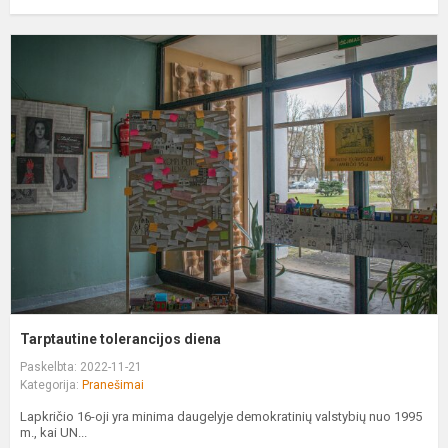
T
t
d
Tarptautine tolerancijos diena
Paskelbta: 2022-11-21
Kategorija:
Pranešimai
Lapkričio 16-oji yra minima daugelyje demokratinių valstybių nuo 1995
m., kai UN...