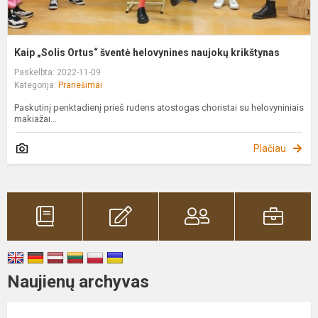
Kaip „Solis Ortus“ šventė helovynines naujokų krikštynas
Paskelbta: 2022-11-09
Kategorija:
Pranešimai
Paskutinį penktadienį prieš rudens atostogas choristai su helovyniniais
makiažai...
Plačiau
Naujienų archyvas