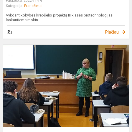
Paskelbta: 2022-11-14
Kategorija:
Pranešimai
Vykdant kokybės krepšelio projektą III klasės biotechnologijas
lankantiems mokin...
Plačiau
I
f
ir
c
p
1
k