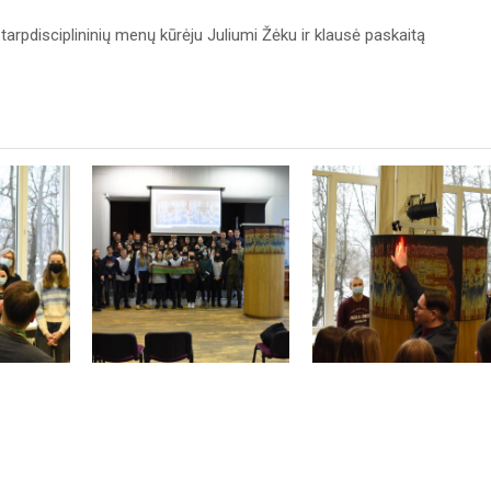
tarpdisciplininių menų kūrėju Juliumi Žėku ir klausė paskaitą