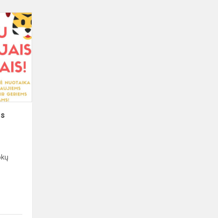
Šventiniai
sveikinimai
jums
ms
okų