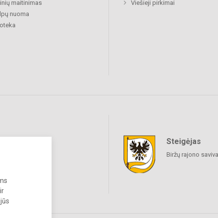
nių maitinimas
Viešieji pirkimai
alpų nuoma
ioteka
Steigėjas
raukime
Biržų rajono saviv
ums
ir
 jūs