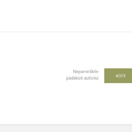
Nepamirškite
0
AČIŪ
padėkoti autoriui