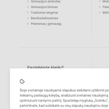
Gimnazijos simboliai
Moki
Gimnazijos himnas
Pat
Tradiciniai renginiai
Bibl
Bendradarbiavimas
Priėmimas į gimnaziją
Pastebėjote klaidų?
Bend
Turite pasiūlymų?
RAŠYKITE
Šioje svetainėje naudojame slapukus siekdami užtikrinti j
teikiamų paslaugų kokybę, analizuoti svetainės naudojimą 
optimizuoti naršymo patirtį. Spustelėję mygtuką „Sutinku“,
patvirtinate, kad sutinkate su visų slapukų naudojimu šioje