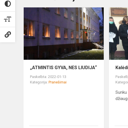
„ATMINTIS
GYVA,
NES
LIUDIJA“
„ATMINTIS GYVA, NES LIUDIJA“
Kalėd
Paskelbta: 2022-01-13
Paskelb
Kategorija:
Pranešimai
Kategor
Sunku 
džiaug