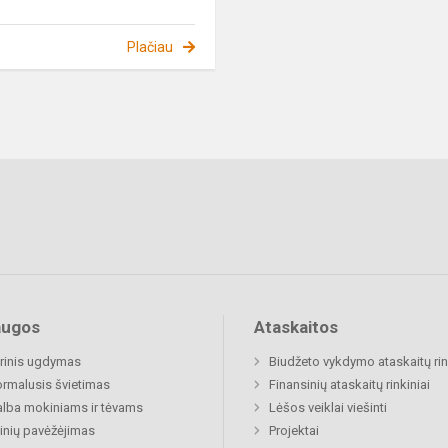
Plačiau
augos
Ataskaitos
rinis ugdymas
Biudžeto vykdymo ataskaitų rin
rmalusis švietimas
Finansinių ataskaitų rinkiniai
lba mokiniams ir tėvams
Lėšos veiklai viešinti
nių pavėžėjimas
Projektai