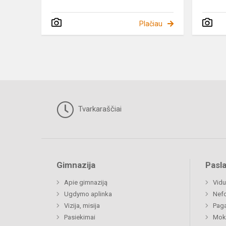
Plačiau
Tvarkaraščiai
Gimnazija
Pasl
Apie gimnaziją
Vidu
Ugdymo aplinka
Nefo
Vizija, misija
Paga
Pasiekimai
Moki