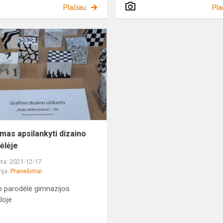
Plačiau
Pla
Kvietimas
apsilankyti
dizaino
parodėlėje
imas apsilankyti dizaino
ėlėje
ta: 2021-12-17
ija:
Pranešimai
o parodėlė gimnazijos
loje