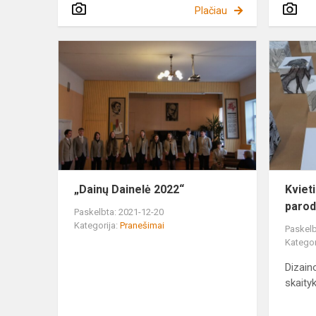
Plačiau
„Dainų
Dainelė
2022“
„Dainų Dainelė 2022“
Kviet
parod
Paskelbta: 2021-12-20
Kategorija:
Pranešimai
Paskelb
Kategor
Dizain
skaityk