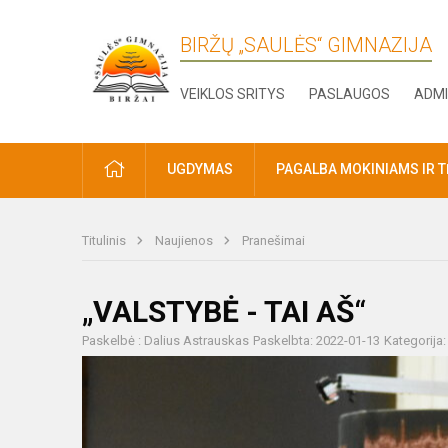
BIRŽŲ „SAULĖS“ GIMNAZIJA
VEIKLOS SRITYS
PASLAUGOS
ADMI
PRADŽIA
UGDYMAS
PAGALBA MOKINIAMS IR 
Titulinis
Naujienos
Pranešimai
„VALSTYBĖ - TAI AŠ“
Paskelbė : Dalius Astrauskas
Paskelbta: 2022-01-13
Kategorija