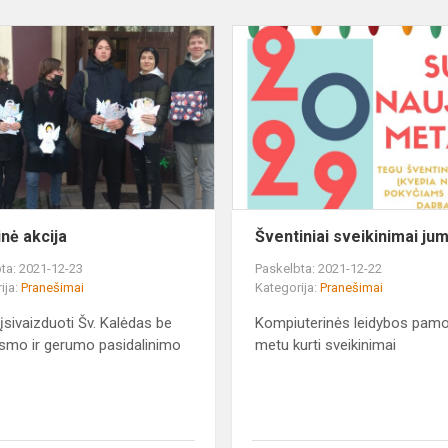
Kalėdinė
akcija
inė akcija
Šventiniai sveikinimai ju
ta: 2021-12-23
Paskelbta: 2021-12-22
ija:
Pranešimai
Kategorija:
Pranešimai
įsivaizduoti Šv. Kalėdas be
Kompiuterinės leidybos pam
smo ir gerumo pasidalinimo
metu kurti sveikinimai