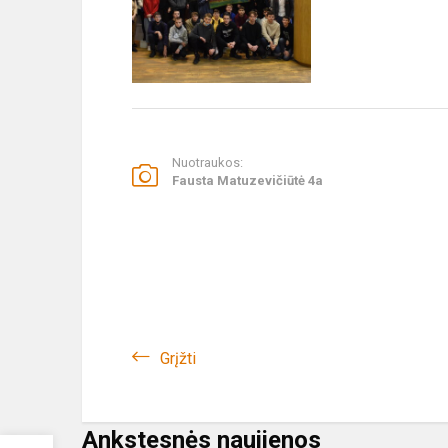
Nuotraukos:
Fausta Matuzevičiūtė 4a
Grįžti
Ankstesnės naujienos