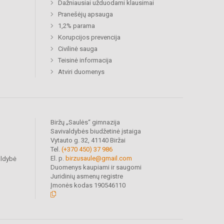
Dažniausiai užduodami klausimai
Pranešėjų apsauga
1,2% parama
Korupcijos prevencija
Civilinė sauga
Teisinė informacija
Atviri duomenys
Biržų „Saulės“ gimnazija
Savivaldybės biudžetinė įstaiga
Vytauto g. 32, 41140 Biržai
Tel.
(+370 450) 37 986
El. p.
birzusaule@gmail.com
aldybė
Duomenys kaupiami ir saugomi
Juridinių asmenų registre
Įmonės kodas 190546110