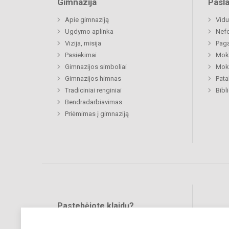
Gimnazija
Pasl
Apie gimnaziją
Vidu
Ugdymo aplinka
Nefo
Vizija, misija
Paga
Pasiekimai
Moki
Gimnazijos simboliai
Moki
Gimnazijos himnas
Pat
Tradiciniai renginiai
Bibl
Bendradarbiavimas
Priėmimas į gimnaziją
Pastebėjote klaidų?
Bend
Turite pasiūlymų?