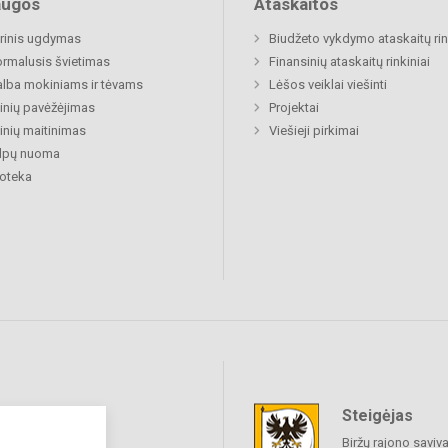
augos
Ataskaitos
rinis ugdymas
Biudžeto vykdymo ataskaitų rin
rmalusis švietimas
Finansinių ataskaitų rinkiniai
lba mokiniams ir tėvams
Lėšos veiklai viešinti
nių pavėžėjimas
Projektai
nių maitinimas
Viešieji pirkimai
alpų nuoma
ioteka
Steigėjas
raukime
Biržų rajono saviv