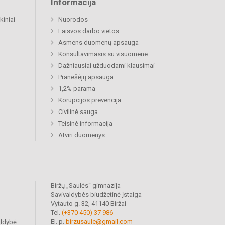
Informacija
kiniai
Nuorodos
Laisvos darbo vietos
Asmens duomenų apsauga
Konsultavimasis su visuomene
Dažniausiai užduodami klausimai
Pranešėjų apsauga
1,2% parama
Korupcijos prevencija
Civilinė sauga
Teisinė informacija
Atviri duomenys
Biržų „Saulės“ gimnazija
Savivaldybės biudžetinė įstaiga
Vytauto g. 32, 41140 Biržai
Tel.
(+370 450) 37 986
El. p.
birzusaule@gmail.com
aldybė