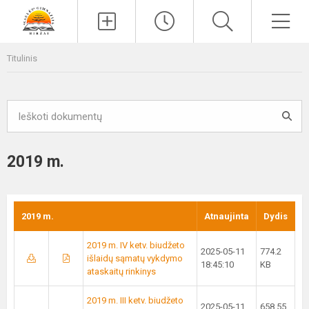
Paieška
Men
Titulinis
2019 m.
2019 m.
Atnaujinta
Dydis
2019 m. IV ketv. biudžeto
2025-05-11
774.2
išlaidų sąmatų vykdymo
18:45:10
KB
ataskaitų rinkinys
2019 m. III ketv. biudžeto
2025-05-11
658.55