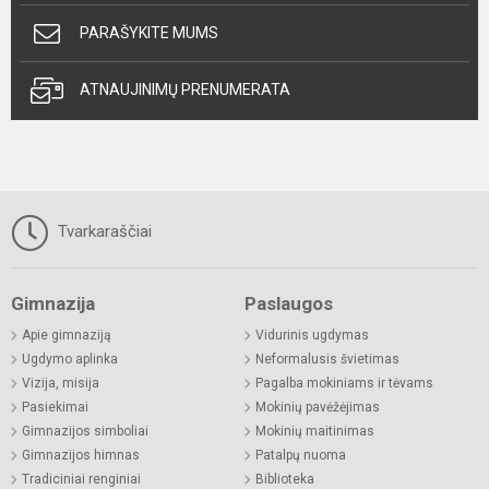
PARAŠYKITE MUMS
ATNAUJINIMŲ PRENUMERATA
Tvarkaraščiai
Gimnazija
Paslaugos
Apie gimnaziją
Vidurinis ugdymas
Ugdymo aplinka
Neformalusis švietimas
Vizija, misija
Pagalba mokiniams ir tėvams
Pasiekimai
Mokinių pavėžėjimas
Gimnazijos simboliai
Mokinių maitinimas
Gimnazijos himnas
Patalpų nuoma
Tradiciniai renginiai
Biblioteka