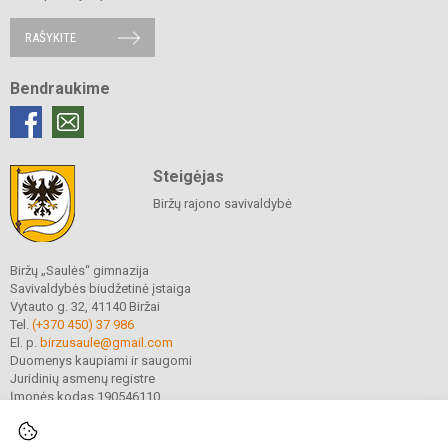
RAŠYKITE
Bendraukime
Steigėjas
Biržų rajono savivaldybė
Biržų „Saulės“ gimnazija
Savivaldybės biudžetinė įstaiga
Vytauto g. 32, 41140 Biržai
Tel.
(+370 450) 37 986
El. p.
birzusaule@gmail.com
Duomenys kaupiami ir saugomi
Juridinių asmenų registre
Įmonės kodas 190546110