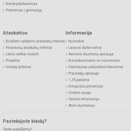
Bendradarbiavimas
Priėmimas į gimnaziją
Ataskaitos
Informacija
Biudžeto vykdymo ataskaitų rinkiniai
Nuorodos
Finansinių ataskaitų rinkiniai
Laisvos darbo vietos
Lėšos veiklai viešinti
Asmens duomenų apsauga
Projektai
Konsultavimasis su visuomene
Viešieji pirkimai
Dažniausiai užduodami klausimai
Pranešėjų apsauga
1,2% parama
Korupcijos prevencija
Civilinė sauga
Teisinė informacija
Atviri duomenys
Pastebėjote klaidų?
Turite pasiūlymų?