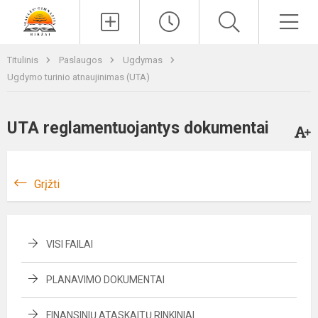
Paieška
Men
Titulinis
Paslaugos
Ugdymas
Ugdymo turinio atnaujinimas (UTA)
UTA reglamentuojantys dokumentai
Grįžti
VISI FAILAI
PLANAVIMO DOKUMENTAI
FINANSINIŲ ATASKAITŲ RINKINIAI