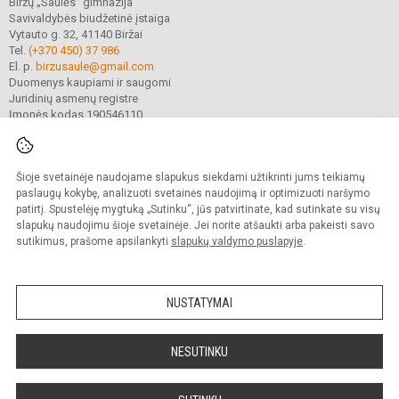
Biržų „Saulės“ gimnazija
Savivaldybės biudžetinė įstaiga
Vytauto g. 32, 41140 Biržai
Tel.
(+370 450) 37 986
El. p.
birzusaule@gmail.com
Duomenys kaupiami ir saugomi
Juridinių asmenų registre
Įmonės kodas 190546110
Šioje svetainėje naudojame slapukus siekdami užtikrinti jums teikiamų
© 2021. Biržų „Saulės“ gimnazija. Visos teisės saugomos.
Kopijuoti turinį be raštiško gimnazijos sutikimo griežtai draudžiama.
paslaugų kokybę, analizuoti svetainės naudojimą ir optimizuoti naršymo
patirtį. Spustelėję mygtuką „Sutinku“, jūs patvirtinate, kad sutinkate su visų
Prieinamumo paraiška
Slapukų valdymas
slapukų naudojimu šioje svetainėje. Jei norite atšaukti arba pakeisti savo
sutikimus, prašome apsilankyti
slapukų valdymo puslapyje
.
Sumanus būdas atnaujinti
mokyklos interneto
svetainę
NUSTATYMAI
NESUTINKU