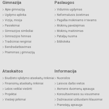
Gimnazija
Paslaugos
Apie gimnaziją
Vidurinis ugdymas
Ugdymo aplinka
Neformalusis švietimas
Vizija, misija
Pagalba mokiniams ir tėvams
Pasiekimai
Mokinių pavėžėjimas
Gimnazijos simboliai
Mokinių maitinimas
Gimnazijos himnas
Patalpų nuoma
Tradiciniai renginiai
Biblioteka
Bendradarbiavimas
Priėmimas į gimnaziją
Ataskaitos
Informacija
Biudžeto vykdymo ataskaitų rinkiniai
Nuorodos
Finansinių ataskaitų rinkiniai
Laisvos darbo vietos
Lėšos veiklai viešinti
Asmens duomenų apsauga
Projektai
Konsultavimasis su visuomene
Viešieji pirkimai
Dažniausiai užduodami klausimai
Pranešėjų apsauga